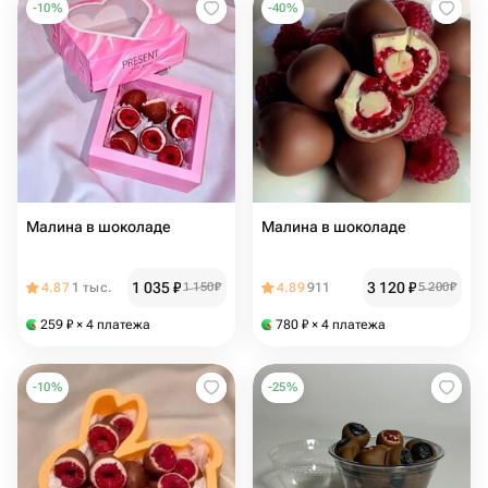
-
10
%
-
40
%
Малина в шоколаде
Малина в шоколаде
1 035
₽
3 120
₽
4.87
1 тыс.
1 150
₽
4.89
911
5 200
₽
259
₽
× 4 платежа
780
₽
× 4 платежа
-
10
%
-
25
%