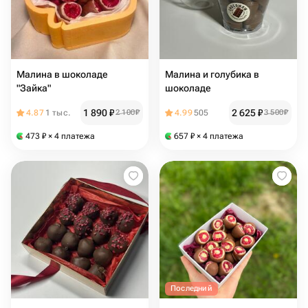
Малина в шоколаде
Малина и голубика в
"Зайка"
шоколаде
1 890
₽
2 625
₽
4.87
1 тыс.
2 100
₽
4.99
505
3 500
₽
473
₽
× 4 платежа
657
₽
× 4 платежа
Последний