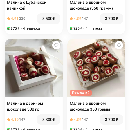
Малина с Дубайской
Малина в двойном
начинкой
шоколаде (350 грамм)
3 500
₽
3 700
₽
4.91
220
4.39
147
875
₽
× 4 платежа
925
₽
× 4 платежа
Последний
Малина в двойном
Малина в двойном
шоколаде 300 гр
шоколаде 350 грамм
3 300
₽
3 700
₽
4.39
147
4.39
147
825
₽
× 4 платежа
925
₽
× 4 платежа