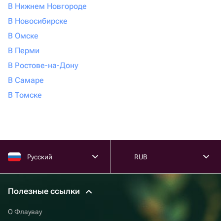
В Нижнем Новгороде
В Новосибирске
В Омске
В Перми
В Ростове-на-Дону
В Самаре
В Томске
Русский
RUB
Полезные ссылки
О Флаувау