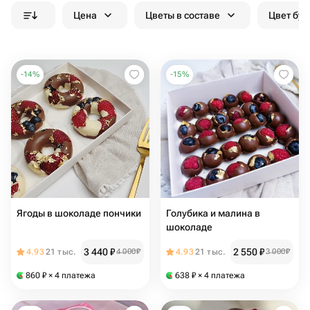
Цена
Цветы в составе
Цвет бук
-
14
%
-
15
%
Ягоды в шоколаде пончики
Голубика и малина в
шоколаде
3 440
₽
2 550
₽
4.93
21 тыс.
4 000
₽
4.93
21 тыс.
3 000
₽
860
₽
× 4 платежа
638
₽
× 4 платежа