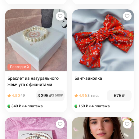
Последний
Браслет из натурального
Бант-заколка️
жемчуга с фианитами
3 395
₽
676
₽
4.50
49
3 500
₽
4.96
3 тыс.
849
₽
× 4 платежа
169
₽
× 4 платежа