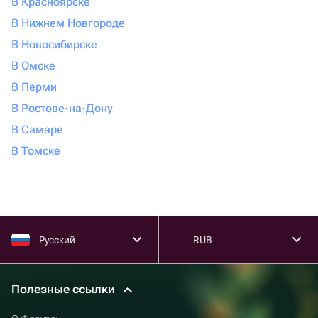
В Красноярске
В Нижнем Новгороде
В Новосибирске
В Омске
В Перми
В Ростове-на-Дону
В Самаре
В Томске
Русский
RUB
Полезные ссылки