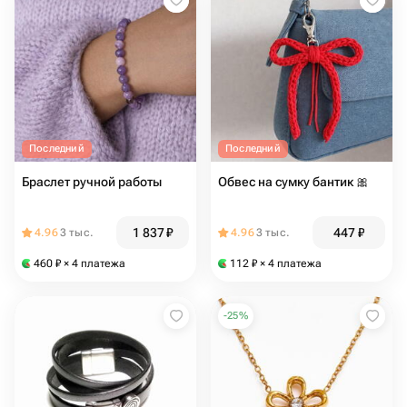
Последний
Последний
Браслет ручной работы
Обвес на сумку бантик 🎀
1 837
₽
447
₽
4.96
3 тыс.
4.96
3 тыс.
460
₽
× 4 платежа
112
₽
× 4 платежа
-
25
%