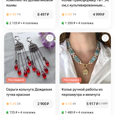
Комплект из долматиновой
Колье-трансформер 7в1 ,90
яшмы
см,с культивированным
жемчугом
8 497
₽
4 999
₽
5.00
14
5.00
14
2 125
₽
× 4 платежа
1 250
₽
× 4 платежа
Последний
Последний
Серьги кольчуга Дождевая
Колье ручной работы из
тучка красная
перламутра и жемчуга
2 900
₽
5 917
₽
5.00
24
4.50
49
6 100
₽
725
₽
× 4 платежа
1 480
₽
× 4 платежа