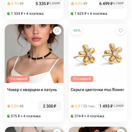
5 335
₽
6 499
₽
4.50
49
5 500
₽
4.50
49
6 700
₽
1 334
₽
× 4 платежа
1 625
₽
× 4 платежа
-
25
%
Последний
Последний
Чокер с кварцем и латунь
Серьги цветочки mur.flower
2 300
₽
1 493
₽
5.00
48
4.87
23 тыс.
1 990
₽
575
₽
× 4 платежа
374
₽
× 4 платежа