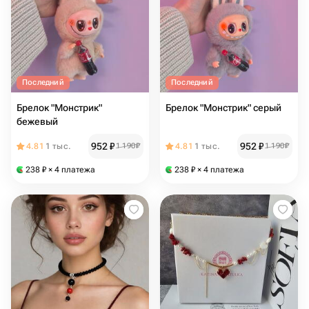
Последний
Последний
Брелок "Монстрик"
Брелок "Монстрик" серый
бежевый
952
₽
952
₽
4.81
1 тыс.
1 190
₽
4.81
1 тыс.
1 190
₽
238
₽
× 4 платежа
238
₽
× 4 платежа