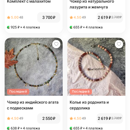
Комплект с малахитом
Чокер из натурального
лазурита и жемчуга
3 700
₽
2 619
₽
5.00
48
4.50
49
2 700
₽
925
₽
× 4 платежа
655
₽
× 4 платежа
Последний
Последний
Чокер из индийского агата
Колье из родонита и
с подвесками
сердолика
2 550
₽
2 619
₽
4.50
49
4.50
49
2 700
₽
638
₽
× 4 платежа
655
₽
× 4 платежа