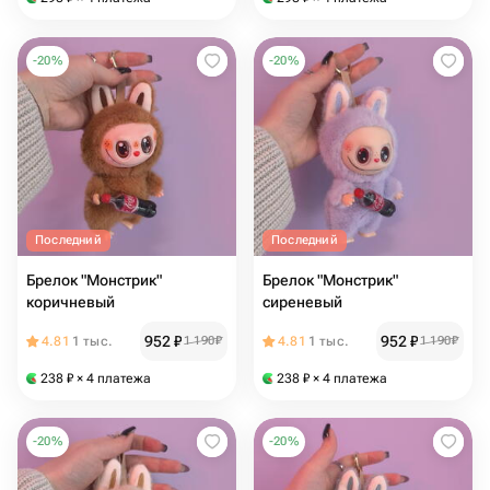
-
20
%
-
20
%
Последний
Последний
Брелок "Монстрик"
Брелок "Монстрик"
коричневый
сиреневый
952
₽
952
₽
4.81
1 тыс.
1 190
₽
4.81
1 тыс.
1 190
₽
238
₽
× 4 платежа
238
₽
× 4 платежа
-
20
%
-
20
%