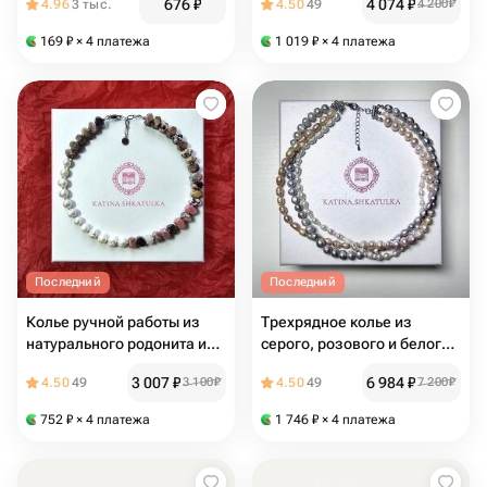
676
₽
4 074
₽
4.96
3 тыс.
4.50
49
4 200
₽
169
₽
× 4 платежа
1 019
₽
× 4 платежа
Последний
Последний
Колье ручной работы из
Трехрядное колье из
натурального родонита и
серого, розового и белого
жемчуга
жемчуга
3 007
₽
6 984
₽
4.50
49
3 100
₽
4.50
49
7 200
₽
752
₽
× 4 платежа
1 746
₽
× 4 платежа