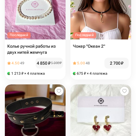
Последний
Последний
Колье ручной работы из
Чокер "Океан 2"
двух нитей жемчуга
4 850
₽
2 700
₽
4.50
49
5 000
₽
5.00
48
1 213
₽
× 4 платежа
675
₽
× 4 платежа