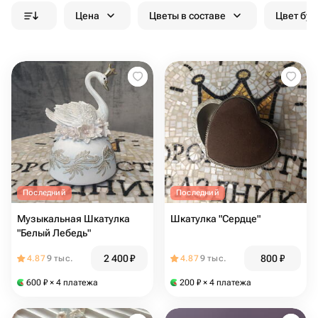
Цена
Цветы в составе
Цвет бук
Последний
Последний
Музыкальная Шкатулка
Шкатулка "Сердце"
"Белый Лебедь"
2 400
₽
800
₽
4.87
9 тыс.
4.87
9 тыс.
600
₽
× 4 платежа
200
₽
× 4 платежа