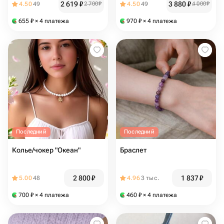
2 619
₽
3 880
₽
4.50
49
2 700
₽
4.50
49
4 000
₽
655
₽
× 4 платежа
970
₽
× 4 платежа
Последний
Последний
Колье/чокер "Океан"
Браслет
2 800
₽
1 837
₽
5.00
48
4.96
3 тыс.
700
₽
× 4 платежа
460
₽
× 4 платежа