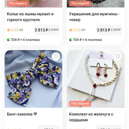
Последний
Последний
Колье из яшмы мукаит и
Украшение для мужчины -
горного хрусталя
чокер
2 813
₽
2 813
₽
4.50
49
2 900
₽
4.50
49
2 900
₽
704
₽
× 4 платежа
704
₽
× 4 платежа
Последний
Бант-заколка 💙
Комплект из жемчуга с
сердцами