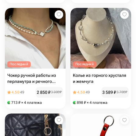
Последний
Последний
Чокер ручной работы из
Колье из горного хрусталя
перламутра и речного
и жемчуга
жемчуга
2 850
₽
3 589
₽
4.50
49
3 000
₽
4.50
49
3 700
₽
713
₽
× 4 платежа
898
₽
× 4 платежа