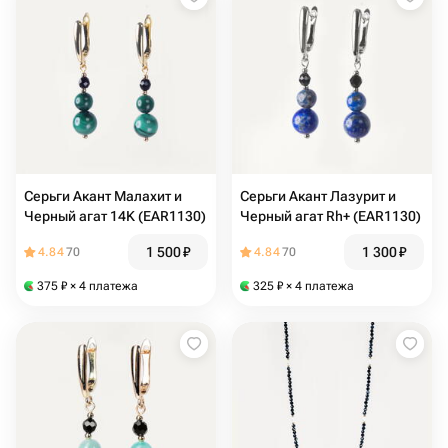
Серьги Акант Малахит и
Серьги Акант Лазурит и
Черный агат 14K (EAR1130)
Черный агат Rh+ (EAR1130)
1 500
₽
1 300
₽
4.84
70
4.84
70
375
₽
× 4 платежа
325
₽
× 4 платежа