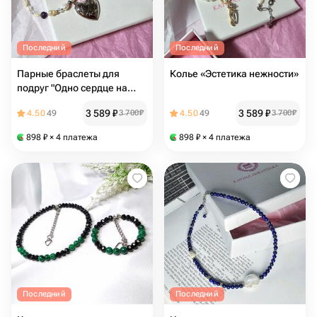
Последний
Последний
Парные браслеты для
Колье «Эстетика нежности»
подруг "Одно сердце на
двоих"
3 589
₽
3 589
₽
4.50
49
3 700
₽
4.50
49
3 700
₽
898
₽
× 4 платежа
898
₽
× 4 платежа
Последний
Последний