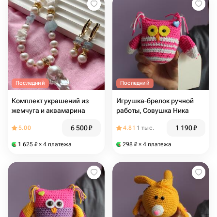
Последний
Последний
Комплект украшений из
Игрушка-брелок ручной
жемчуга и аквамарина
работы, Совушка Ника
6 500
₽
1 190
₽
5.00
4.81
1 тыс.
1 625
₽
× 4 платежа
298
₽
× 4 платежа