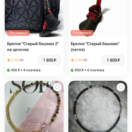
Последний
Последний
Брелок "Старый башмак 2"
Брелок "Старый башмак"
на цепочке
(петля)
1 800
₽
1 800
₽
5.00
48
5.00
48
450
₽
× 4 платежа
450
₽
× 4 платежа