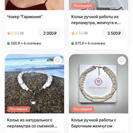
Последний
Чокер "Гармония"
Колье ручной работы из
перламутра, жемчуга и
коралла
2 000
₽
3 500
₽
5.00
48
4.50
49
500
₽
× 4 платежа
875
₽
× 4 платежа
Последний
Последний
Колье из натурального
Колье ручной работы с
перламутра со съемной
барочным жемчугом
подвеской