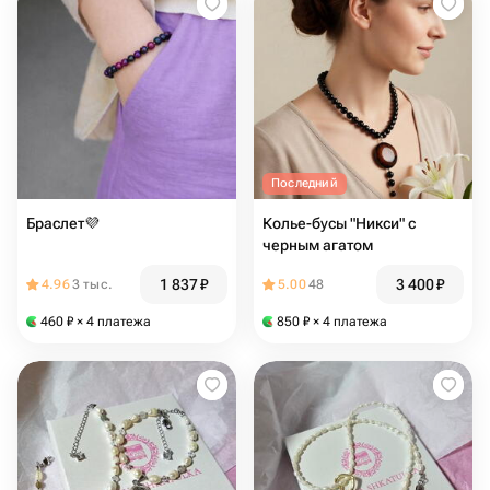
Последний
Браслет💜
Колье-бусы "Никси" с
черным агатом
1 837
₽
3 400
₽
4.96
3 тыс.
5.00
48
460
₽
× 4 платежа
850
₽
× 4 платежа