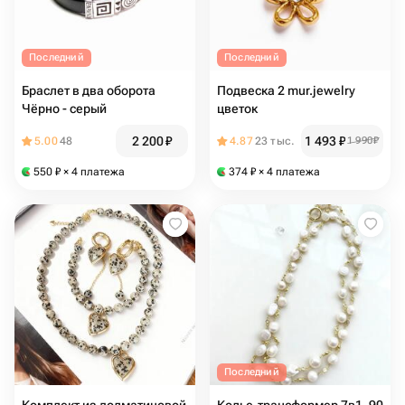
Последний
Последний
Браслет в два оборота
Подвеска 2 mur.jewelry
Чёрно - серый
цветок
2 200
₽
1 493
₽
5.00
48
4.87
23 тыс.
1 990
₽
550
₽
× 4 платежа
374
₽
× 4 платежа
Последний