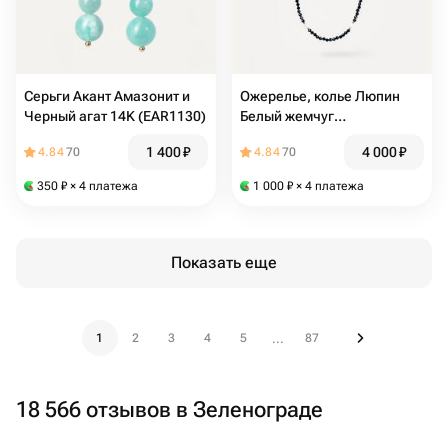
Серьги Акант Амазонит и
Ожерелье, колье Люпин
Черный агат 14K (EAR1130)
Белый жемчуг
культивированный и Синий
1 400
₽
4 000
₽
4.84
70
4.84
70
корунд 14K 50 см
(NEC1113)
350
₽
× 4 платежа
1 000
₽
× 4 платежа
Показать еще
1
2
3
4
5
87
...
18 566 отзывов в Зеленограде