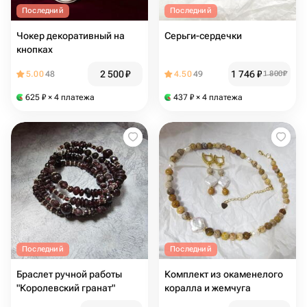
Последний
Последний
Чокер декоративный на
Серьги-сердечки
кнопках
2 500
₽
1 746
₽
5.00
48
4.50
49
1 800
₽
625
₽
× 4 платежа
437
₽
× 4 платежа
Последний
Последний
Браслет ручной работы
Комплект из окаменелого
"Королевский гранат"
коралла и жемчуга