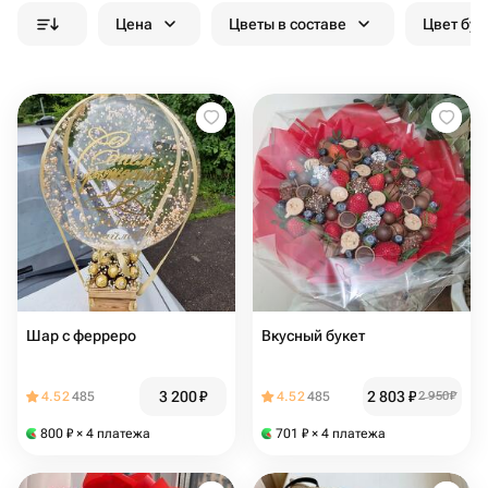
Цена
Цветы в составе
Цвет бук
Шар с ферреро
Вкусный букет
3 200
₽
2 803
₽
4.52
485
4.52
485
2 950
₽
800
₽
× 4 платежа
701
₽
× 4 платежа