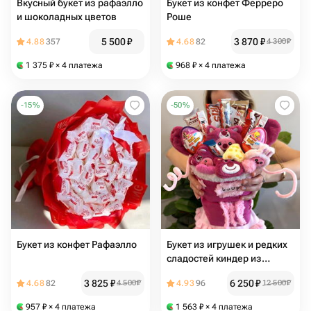
Вкусный букет из рафаэлло
Букет из конфет Ферреро
и шоколадных цветов
Роше
5 500
₽
3 870
₽
4.88
357
4.68
82
4 300
₽
1 375
₽
× 4 платежа
968
₽
× 4 платежа
-
15
%
-
50
%
Букет из конфет Рафаэлло
Букет из игрушек и редких
сладостей киндер из
Европы для любимой
3 825
₽
6 250
₽
4.68
82
4 500
₽
4.93
96
12 500
₽
девушки, парню, маме,
детям
957
₽
× 4 платежа
1 563
₽
× 4 платежа