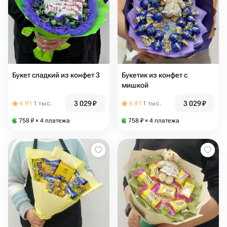
Букет сладкий из конфет 3
Букетик из конфет с
мишкой
3 029
₽
3 029
₽
4.91
1 тыс.
4.91
1 тыс.
758
₽
× 4 платежа
758
₽
× 4 платежа