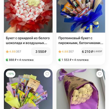
Букет с орхидеей из белого
Протеиновый букет с
шоколада и воздушных
пирожными, батончиками и
Рафаэлло
печеньем
3 550
₽
6 210
₽
4.88
357
4.88
357
6 900
₽
888
₽
× 4 платежа
1 553
₽
× 4 платежа
-
10
%