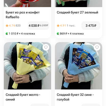
Букет из роз и конфет
Сладкий букет 27 зеленый
Raffaello
4 038
₽
3 475
₽
4.76
820
4 250
₽
4.91
1 тыс.
1 010
₽
× 4 платежа
869
₽
× 4 платежа
Сладкий букет желто -
Сладкий букет 32 сине -
синий
голубой