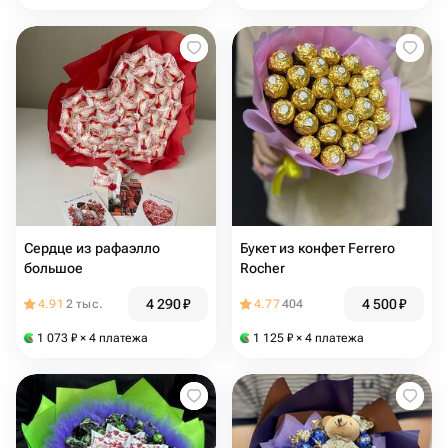
Сердце из рафаэлло
Букет из конфет Ferrero
большое
Rocher
4 290
₽
4 500
₽
4.91
2 тыс.
4.77
404
1 073
₽
× 4 платежа
1 125
₽
× 4 платежа