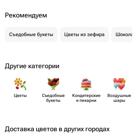
Рекомендуем
Съедобные букеты
Цветы из зефира
Шоколад
Другие категории
Цветы
Съедобные
Кондит​ерские
Воздушные
букеты
и пекарни
шары
Доставка цветов в других городах