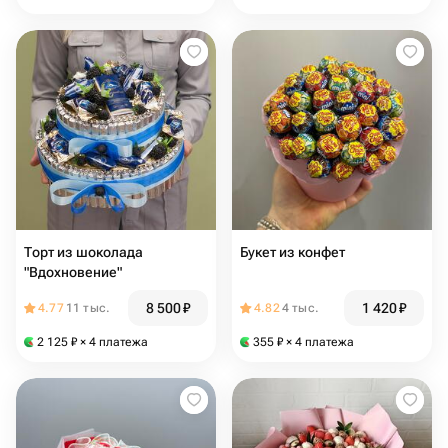
Торт из шоколада
Букет из конфет
"Вдохновение"
8 500
₽
1 420
₽
4.77
11 тыс.
4.82
4 тыс.
2 125
₽
× 4 платежа
355
₽
× 4 платежа