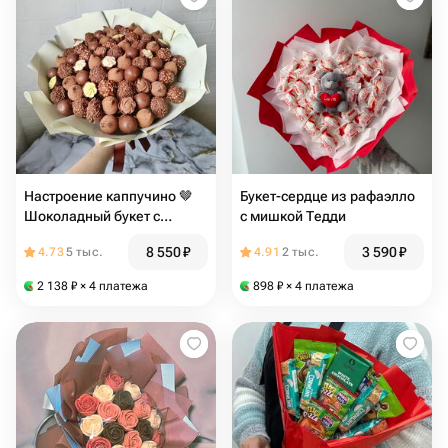
Настроение каппучино 🤎
Букет-сердце из рафаэлло
Шоколадный букет с
с мишкой Тедди
конфетами Дофаминовый
8 550
₽
3 590
₽
4.73
5 тыс.
4.91
2 тыс.
Букет
2 138
₽
× 4 платежа
898
₽
× 4 платежа