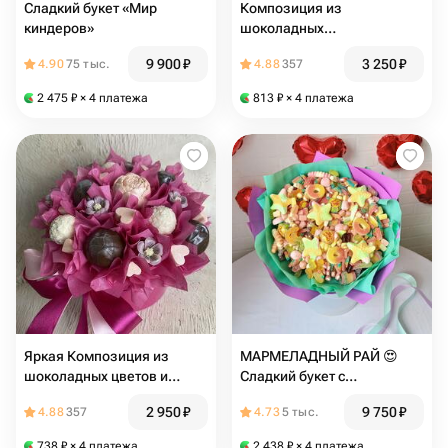
Сладкий букет «Мир
Композиция из
киндеров»
шоколадных
цветов,сердечек и
9 900
₽
3 250
₽
4.90
75 тыс.
4.88
357
шоколадных конфет
2 475
₽
× 4 платежа
813
₽
× 4 платежа
Яркая Композиция из
МАРМЕЛАДНЫЙ РАЙ 😍
шоколадных цветов и
Сладкий букет с
конфет
мармеладками 🩵🩷
2 950
₽
9 750
₽
4.88
357
4.73
5 тыс.
Мармелад Сладости
Дофаминовый букет
738
₽
× 4 платежа
2 438
₽
× 4 платежа