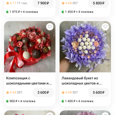
7 900
₽
5 800
₽
4.77
11 тыс.
4.88
357
2056
коробке
1 975
₽
× 4 платежа
1 450
₽
× 4 платежа
Композиция с
Лавандовый букет из
шоколадными цветами и
шоколадных цветов и
конфетами
воздушных Рафаэлло
3 600
₽
5 600
₽
4.88
357
4.88
357
900
₽
× 4 платежа
1 400
₽
× 4 платежа