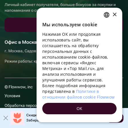
Личный кабинет получателя, больше бонусов за покупки и
напоминания о событиях
×
Мы используем сookie
Скачать приложение
RUSSIAN
Нажимая ОК или продолжая
ENGLISH
использовать сайт, вы
Офис в Москве
UKRAINIAN
соглашаетесь на обработку
г. Москва, Садовническая набережная, д. 9, помещение 2/3
персональных данных с
PORTUGUESE
использованием cookie-файлов,
Режим работы: круглосуточно
включая сервисы «Яндекс
SPANISH
Метрика» и «Top Mail.ru», для
анализа использования и
HUNGARIAN
улучшения работы сервисов.
ITALIAN
Более подробная информация
© Flowwow, inc
представлена в
Политике в
FRENCH
Условия
отношении файлов cookie Flowwow
TURKISH
Обработка персональных данных
OK
GERMAN
Скидка до 10% на первый заказ!
Компания осуществляет деятельность в области информационных
Открыть
Забирайте промокод в приложении!
технологий: оказание услуг в сети “Интернет” по размещению
POLISH
предложений (объявлений) продавцов о реализации товаров.