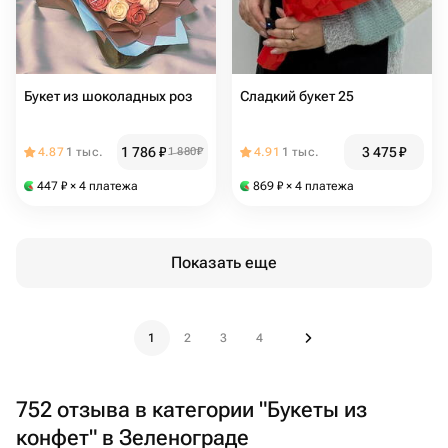
Букет из шоколадных роз
Сладкий букет 25
1 786
₽
3 475
₽
4.87
1 тыс.
1 880
₽
4.91
1 тыс.
447
₽
× 4 платежа
869
₽
× 4 платежа
Показать еще
1
2
3
4
752 отзыва в категории "Букеты из
конфет" в Зеленограде