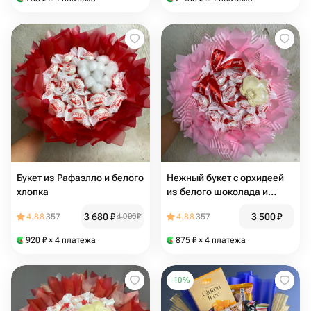
Букет из Рафаэлло и белого
Нежный букет с орхидеей
хлопка
из белого шоколада и
воздушных Рафаэлло
3 680
₽
3 500
₽
4.88
357
4 000
₽
4.88
357
920
₽
× 4 платежа
875
₽
× 4 платежа
-
10
%