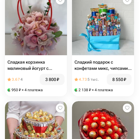
Сладкая корзинка
Сладкий подарок с
малиновый йогурт с
конфетами микс, чипсами и
молочным шоколадом
пепси🩵Букет из конфет
3 800
₽
8 550
₽
3.67
4
4.73
5 тыс.
Сладкий букет При
желании можем поменять
950
₽
× 4 платежа
2 138
₽
× 4 платежа
цвет упаковки