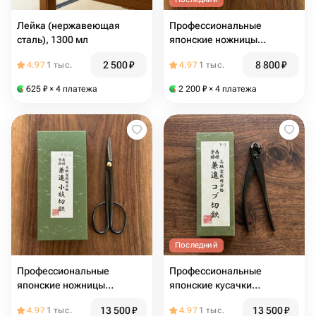
Лейка (нержавеющая
Профессиональные
сталь), 1300 мл
японские ножницы
KANESHIN
2 500
₽
8 800
₽
4.97
1 тыс.
4.97
1 тыс.
625
₽
× 4 платежа
2 200
₽
× 4 платежа
Последний
Профессиональные
Профессиональные
японские ножницы
японские кусачки
KANESHIN, 180mm
KANESHIN, 150mm
13 500
₽
13 500
₽
4.97
1 тыс.
4.97
1 тыс.