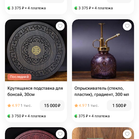
3 375
₽
× 4 платежа
3 375
₽
× 4 платежа
Последний
Крутящаяся подставка для
Опрыскиватель (стекло,
бонсай, 30см
пластик), градиент, 300 мл
15 000
₽
1 500
₽
4.97
1 тыс.
4.97
1 тыс.
3 750
₽
× 4 платежа
375
₽
× 4 платежа