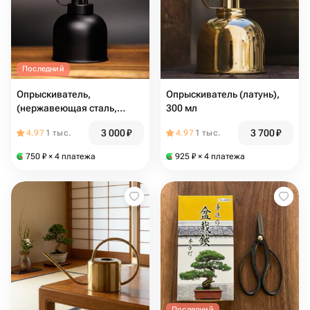
Последний
Опрыскиватель,
Опрыскиватель (латунь),
(нержавеющая сталь,
300 мл
пластик), 300 мл
3 000
₽
3 700
₽
4.97
1 тыс.
4.97
1 тыс.
750
₽
× 4 платежа
925
₽
× 4 платежа
Последний