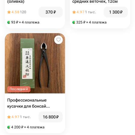
(оливка)
средних веточек, 12см
370
₽
1 300
₽
4.58
120
4.97
1 тыс.
93
₽
× 4 платежа
325
₽
× 4 платежа
Последний
Профессиональные
кусачки для бонсай
Kaneshin, 200мм
16 800
₽
4.97
1 тыс.
4 200
₽
× 4 платежа