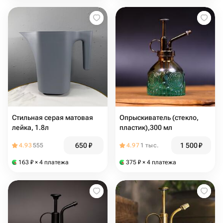
Стильная серая матовая
Опрыскиватель (стекло,
лейка, 1.8л
пластик),300 мл
650
₽
1 500
₽
4.93
555
4.97
1 тыс.
163
₽
× 4 платежа
375
₽
× 4 платежа