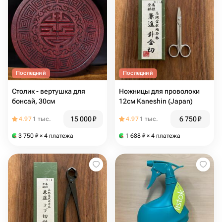
Последний
Последний
Столик - вертушка для
Ножницы для проволоки
бонсай, 30см
12см Kaneshin (Japan)
15 000
₽
6 750
₽
4.97
1 тыс.
4.97
1 тыс.
3 750
₽
× 4 платежа
1 688
₽
× 4 платежа