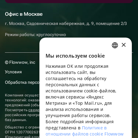
Офис в Москве
г. Москва, Садовническая набережная, д. 9, помещение 2/3
Режим работы: круглосуточно
×
Мы используем сookie
RUSSIAN
© Flowwow, inc
Нажимая ОК или продолжая
ENGLISH
Условия
использовать сайт, вы
UKRAINIAN
соглашаетесь на обработку
Обработка персональных данных
персональных данных с
PORTUGUESE
использованием cookie-файлов,
Компания осуществляет деятельность в области информационных
включая сервисы «Яндекс
SPANISH
технологий: оказание услуг в сети “Интернет” по размещению
Метрика» и «Top Mail.ru», для
предложений (объявлений) продавцов о реализации товаров.
анализа использования и
HUNGARIAN
Посмотреть
сведения о программах
, включенных в реестр
улучшения работы сервисов.
российских программ для электронных вычислительных машин и
ITALIAN
баз данных.
Более подробная информация
представлена в
Политике в
Общество с ограниченной ответственностью «ФЛАУВАУ»
FRENCH
ОГРН 1207700263198, ИНН 9702020445
отношении файлов cookie Flowwow
Юридический адрес: г. Москва, вн.тер. г. Муниципальный округ