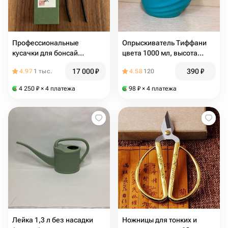
Профессиональные
Опрыскиватель Тиффани
кусачки для бонсай
цвета 1000 мл, высота
Kaneshin, 210мм
22см, ширина 17см
17 000
₽
390
₽
4.97
1 тыс.
4.58
120
4 250
₽
× 4 платежа
98
₽
× 4 платежа
Лейка 1,3 л без насадки
Ножницы для тонких и