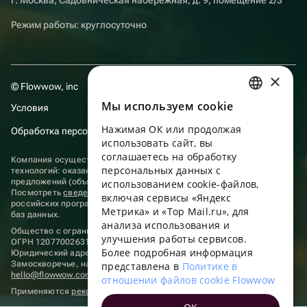
Режим работы: круглосуточно
×
© Flowwow, inc
Мы используем сookie
Условия
RUSSIAN
Нажимая ОК или продолжая
Обработка персональных данных
ENGLISH
использовать сайт, вы
UKRAINIAN
соглашаетесь на обработку
Компания осуществляет деятельность в области информационных
персональных данных с
технологий: оказание услуг в сети “Интернет” по размещению
PORTUGUESE
предложений (объявлений) продавцов о реализации товаров.
использованием cookie-файлов,
Посмотреть
сведения о программах
, включенных в реестр
включая сервисы «Яндекс
SPANISH
российских программ для электронных вычислительных машин и
Метрика» и «Top Mail.ru», для
баз данных.
анализа использования и
HUNGARIAN
Общество с ограниченной ответственностью «ФЛАУВАУ»
улучшения работы сервисов.
ОГРН 1207700263198, ИНН 9702020445
ITALIAN
Более подробная информация
Юридический адрес: г. Москва, вн.тер. г. Муниципальный округ
Замоскворечье, наб. Садовническая, д. 9, помещ. 2/3.
представлена в
Политике в
FRENCH
hello@flowwow.com
8 800 555-16-15
отношении файлов cookie Flowwow
Применяются
рекомендательные технологии
TURKISH