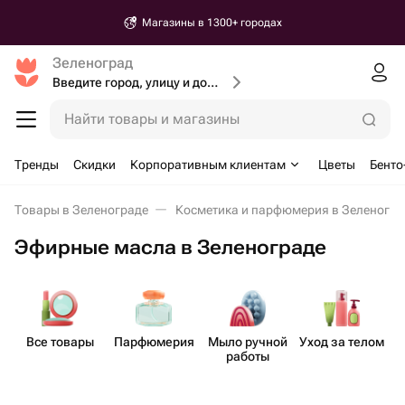
Магазины в 1300+ городах
Зеленоград
Введите город, улицу и дом доставки
Найти товары и магазины
Тренды
Скидки
Корпоративным клиентам
Цветы
Бенто
Товары в Зеленограде
Косметика и парфюмерия в Зеленогра
Эфирные масла в Зеленограде
Все товары
Парф​юмерия
Мыло ручной
Уход за телом
работы