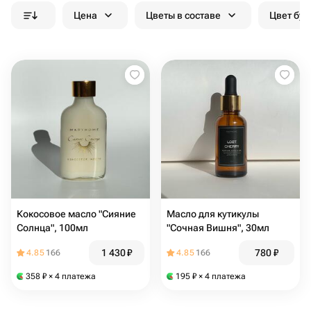
Цена
Цветы в составе
Цвет бук
Кокосовое масло "Сияние
Масло для кутикулы
Солнца", 100мл
"Сочная Вишня", 30мл
1 430
₽
780
₽
4.85
166
4.85
166
358
₽
× 4 платежа
195
₽
× 4 платежа