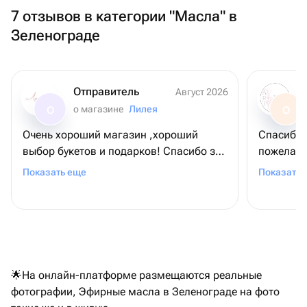
7 отзывов в категории "Масла" в
Зеленограде
Отправитель
Август 2026
о магазине
Лилея
О
О
Очень хороший магазин ,хороший
Спасибо 
выбор букетов и подарков! Спасибо за
пожелани
прекрасный букет!
заявленн
Показать еще
Показать 
🌟На онлайн-платформе размещаются реальные
фотографии, Эфирные масла в Зеленограде на фото