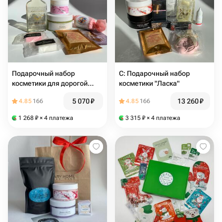
Подарочный набор
С: Подарочный набор
косметики для дорогой
косметики "Ласка"
"Удовольствие"
5 070
₽
13 260
₽
4.85
166
4.85
166
1 268
₽
× 4 платежа
3 315
₽
× 4 платежа