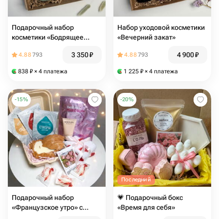
Подарочный набор
Набор уходовой косметики
косметики «Бодрящее
«Вечерний закат»
утро»
3 350
₽
4 900
₽
4.88
793
4.88
793
838
₽
× 4 платежа
1 225
₽
× 4 платежа
-
15
%
-
20
%
Последний
Подарочный набор
💗 Подарочный бокс
«Французское утро» с
«Время для себя»
аромосвечой в виде