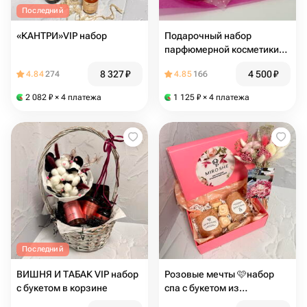
Последний
«КАНТРИ»VIP набор
Подарочный набор
парфюмерной косметики
любимой на 8 марта
8 327
₽
4 500
₽
4.84
274
4.85
166
2 082
₽
× 4 платежа
1 125
₽
× 4 платежа
Последний
ВИШНЯ И ТАБАК VIP набор
Розовые мечты 🩷набор
с букетом в корзине
спа с букетом из
сухоцветов