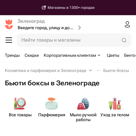
Магазины в 1300+ городах
Зеленоград
Введите город, улицу и дом доставки
Найти товары и магазины
Тренды
Скидки
Корпоративным клиентам
Цветы
Бенто
Косметика и парфюмерия в Зеленограде
Бьюти-боксы
Бьюти боксы в Зеленограде
Все товары
Парф​юмерия
Мыло ручной
Уход за телом
работы