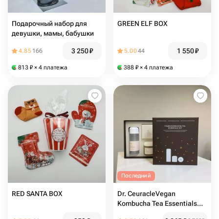
Подарочный набор для
GREEN ELF BOX
девушки, мамы, бабушки
3 250
₽
1 550
₽
4.85
166
5.00
44
813
₽
× 4 платежа
388
₽
× 4 платежа
Последний
RED SANTA BOX
Dr. CeuracleVegan
Kombucha Tea Essentials
Set