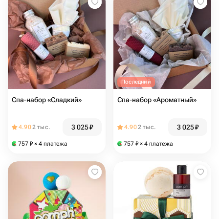
Последний
Спа-набор «Сладкий»
Спа-набор «Ароматный»
3 025
₽
3 025
₽
4.90
2 тыс.
4.90
2 тыс.
757
₽
× 4 платежа
757
₽
× 4 платежа