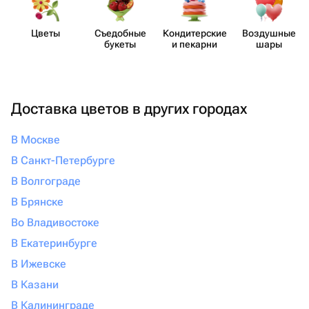
Цветы
Съедобные
Кондит​ерские
Воздушные
букеты
и пекарни
шары
Доставка цветов в других городах
В Москве
В Санкт-Петербурге
В Волгограде
В Брянске
Во Владивостоке
В Екатеринбурге
В Ижевске
В Казани
В Калининграде