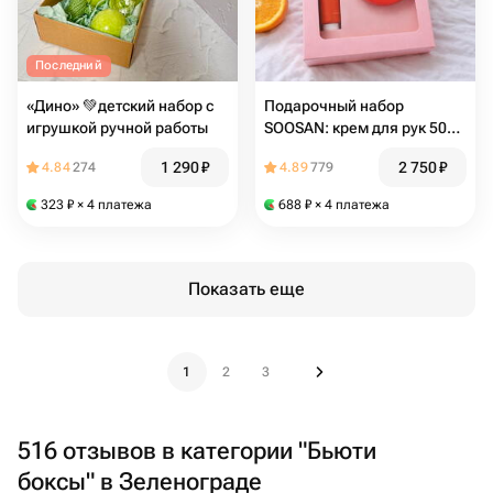
Последний
«Дино» 💚детский набор с
Подарочный набор
игрушкой ручной работы
SOOSAN: крем для рук 50
мл + патчи для глаз 90 мл
1 290
₽
2 750
₽
4.84
274
4.89
779
323
₽
× 4 платежа
688
₽
× 4 платежа
Показать еще
1
2
3
516 отзывов в категории "Бьюти
боксы" в Зеленограде