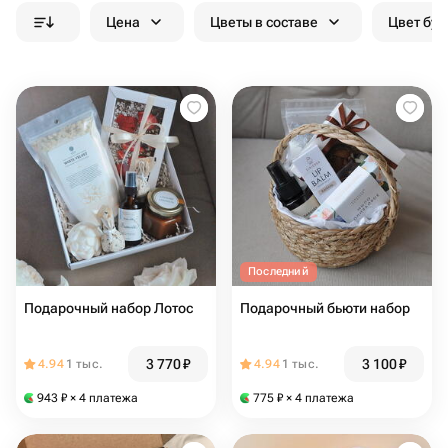
Цена
Цветы в составе
Цвет бук
Последний
Подарочный набор Лотос
Подарочный бьюти набор
3 770
₽
3 100
₽
4.94
1 тыс.
4.94
1 тыс.
943
₽
× 4 платежа
775
₽
× 4 платежа