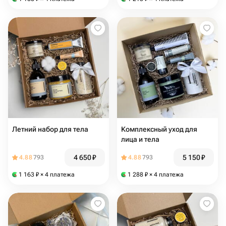
Летний набор для тела
Комплексный уход для
лица и тела
4 650
₽
5 150
₽
4.88
793
4.88
793
1 163
₽
× 4 платежа
1 288
₽
× 4 платежа