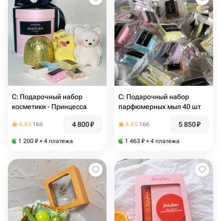
С: Подарочный набор
С: Подарочный набор
косметики - Принцесса
парфюмерных мыл 40 шт
4 800
₽
5 850
₽
4.85
166
4.85
166
1 200
₽
× 4 платежа
1 463
₽
× 4 платежа