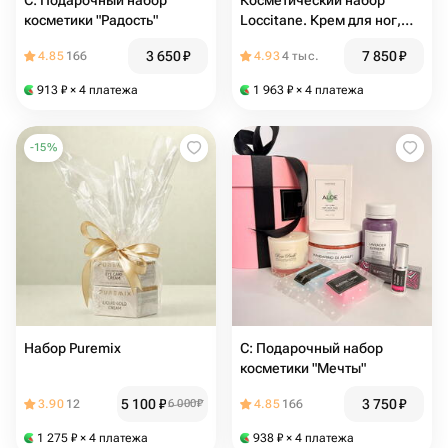
С: Подарочный набор
Косметический набор
косметики "Радость"
Loccitane. Крем для ног,
гель для душа и лосьон для
3 650
₽
7 850
₽
4.85
166
4.93
4 тыс.
тела
913
₽
× 4 платежа
1 963
₽
× 4 платежа
-
15
%
Набор Puremix
С: Подарочный набор
косметики "Мечты"
5 100
₽
3 750
₽
3.90
12
6 000
₽
4.85
166
1 275
₽
× 4 платежа
938
₽
× 4 платежа