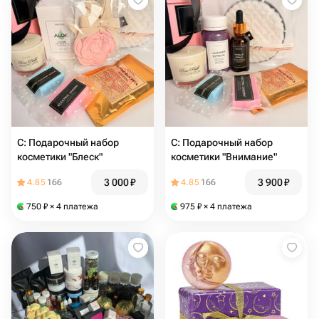
С: Подарочный набор
С: Подарочный набор
косметики "Блеск"
косметики "Внимание"
3 000
₽
3 900
₽
4.85
166
4.85
166
750
₽
× 4 платежа
975
₽
× 4 платежа