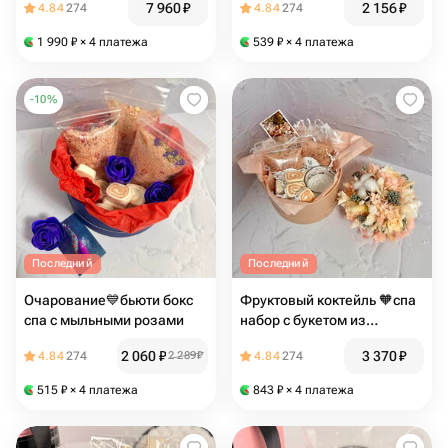
7 960
₽
2 156
₽
4.84
274
4.84
274
1 990
₽
× 4 платежа
539
₽
× 4 платежа
-
10
%
Последний
Последний
Очарование💙бьюти бокс
Фруктовый коктейль 🧡спа
спа с мыльными розами
набор с букетом из
стабилизированных цветов
2 060
₽
3 370
₽
4.84
274
2 289
₽
4.84
274
515
₽
× 4 платежа
843
₽
× 4 платежа