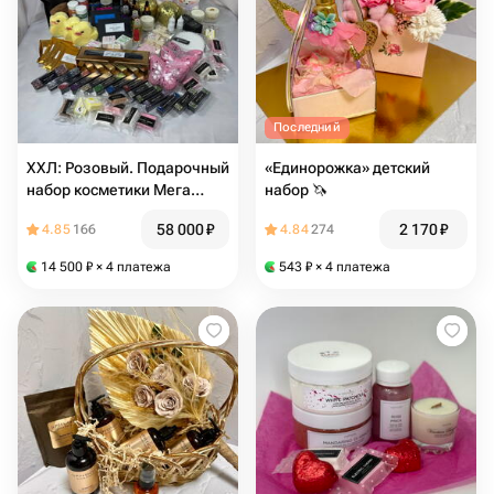
Последний
ХХЛ: Розовый. Подарочный
«Единорожка» детский
набор косметики Мега
набор 🦄
"Фантазия"
58 000
₽
2 170
₽
4.85
166
4.84
274
14 500
₽
× 4 платежа
543
₽
× 4 платежа