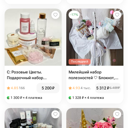
-
17
%
Последний
С: Розовые Цветы.
Милейший набор
Подарочный набор
полезностей 🤍 Блокнот,
косметики
ручка, ластик, саше, мед
5 200
₽
5 312
₽
4.85
166
4.93
4 тыс.
6 400
₽
суфле, носочки, блеск для
губ, печенье и массажер
1 300
₽
× 4 платежа
1 328
₽
× 4 платежа
для лица