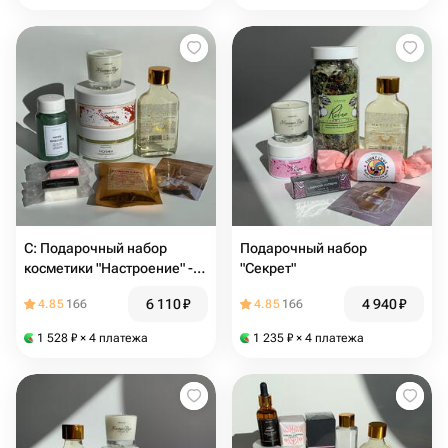
С: Подарочный набор
Подарочный набор
косметики "Настроение" -
"Секрет"
фуксия
6 110
₽
4 940
₽
4.85
166
4.85
166
1 528
₽
× 4 платежа
1 235
₽
× 4 платежа