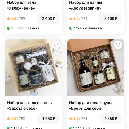
Набор для тела
Набор для ванны
«Увлажнение»
«Ароматерапия»
2 450
₽
3 100
₽
4.88
793
4.88
793
613
₽
× 4 платежа
775
₽
× 4 платежа
Набор для тела и ванны
Набор для тела и душа
«Забота о себе»
«Время для себя»
4 750
₽
4 850
₽
4.88
793
4.88
793
1 188
₽
× 4 платежа
1 213
₽
× 4 платежа