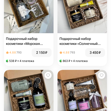
Подарочный набор
Подарочный набор
косметики «Морская
косметики «Солнечный
лаванда»
день»
2 150
₽
3 450
₽
4.88
793
4.88
793
538
₽
× 4 платежа
863
₽
× 4 платежа