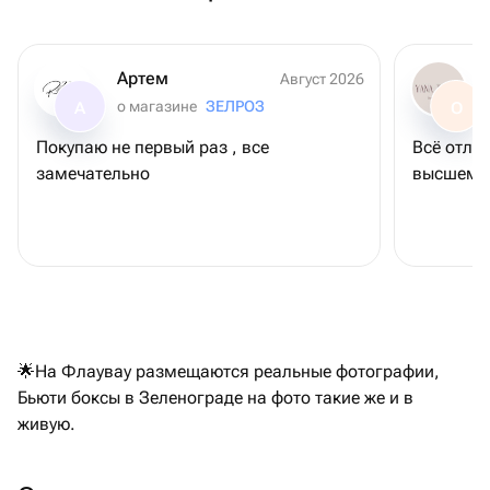
Артем
Август 2026
о магазине
ЗЕЛРОЗ
А
О
Покупаю не первый раз , все
Всё отли
замечательно
высшем у
🌟На Флаувау размещаются реальные фотографии,
Бьюти боксы в Зеленограде на фото такие же и в
живую.