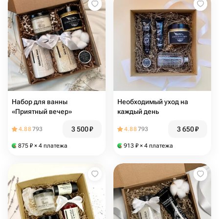
Набор для ванны
Необходимый уход на
«Приятный вечер»
каждый день
3 500
₽
3 650
₽
4.88
793
4.88
793
875
₽
× 4 платежа
913
₽
× 4 платежа