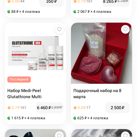
350
₽
8 265
₽
5.00
44
2.79
161
8 700
₽
88
₽
× 4 платежа
2 067
₽
× 4 платежа
Последний
Набор Medi-Peel
Подарочный набор на 8
Glutathione Multi
марта
6 460
₽
2 500
₽
2.79
161
6 800
₽
5.00
17
1 615
₽
× 4 платежа
625
₽
× 4 платежа