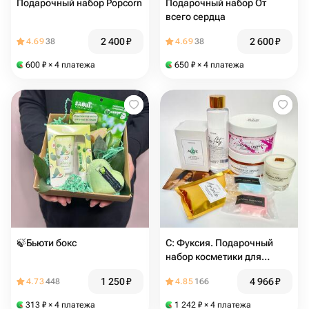
Подарочный набор Popcorn
Подарочный набор От
всего сердца
2 400
₽
2 600
₽
4.69
38
4.69
38
600
₽
× 4 платежа
650
₽
× 4 платежа
🍃Бьюти бокс
С: Фуксия. Подарочный
набор косметики для
любимой
1 250
₽
4 966
₽
4.73
448
4.85
166
313
₽
× 4 платежа
1 242
₽
× 4 платежа