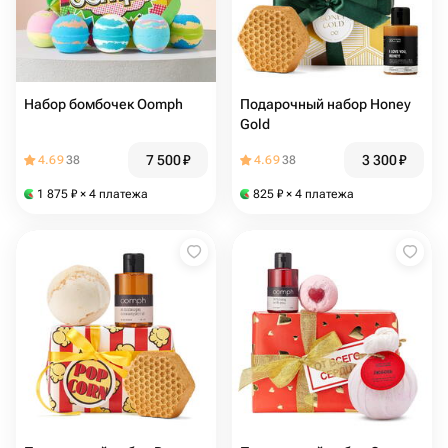
Набор бомбочек Oomph
Подарочный набор Honey
Gold
7 500
₽
3 300
₽
4.69
38
4.69
38
1 875
₽
× 4 платежа
825
₽
× 4 платежа