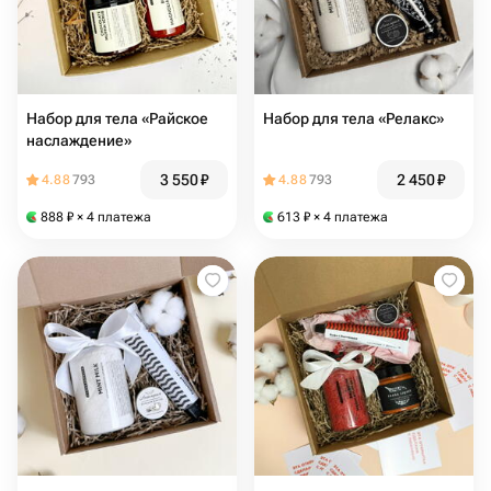
Набор для тела «Райское
Набор для тела «Релакс»
наслаждение»
3 550
₽
2 450
₽
4.88
793
4.88
793
888
₽
× 4 платежа
613
₽
× 4 платежа