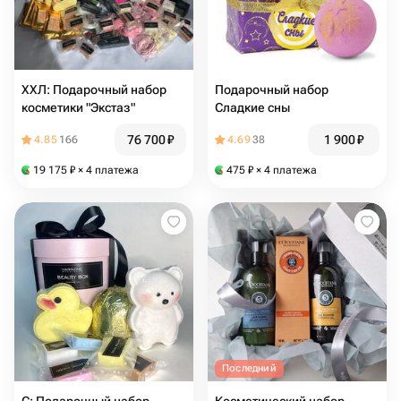
ХХЛ: Подарочный набор
Подарочный набор
косметики "Экстаз"
Сладкие сны
76 700
₽
1 900
₽
4.85
166
4.69
38
19 175
₽
× 4 платежа
475
₽
× 4 платежа
Последний