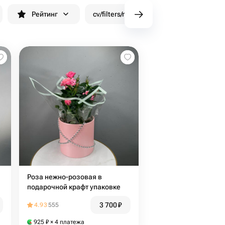
Рейтинг
cv/filters/name_fast_delivery
Скид
Роза нежно-розовая в
подарочной крафт упаковке
3 700
₽
4.93
555
925
₽
× 4 платежа