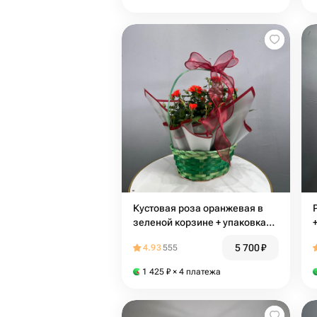
Кустовая роза оранжевая в
зеленой корзине + упаковка
подарочная / 2 горшочка
5 700
₽
4.93
555
1 425
₽
× 4 платежа