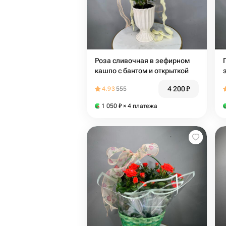
Роза сливочная в зефирном
кашпо с бантом и открыткой
4 200
₽
4.93
555
1 050
₽
× 4 платежа