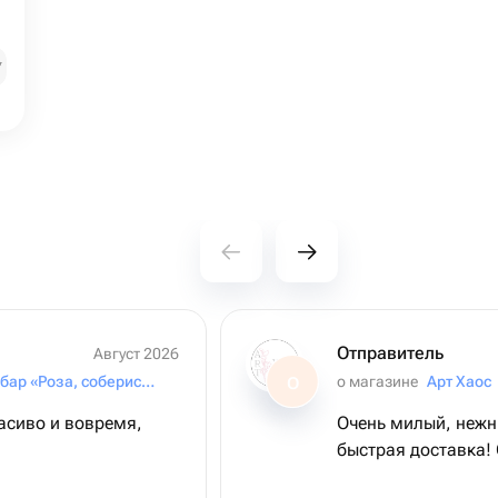
₽
Отправитель
Август 2026
Цветочный бар «Роза, соберись!»
о магазине
Арт Хаос
О
расиво и вовремя,
Очень милый, нежн
быстрая доставка!