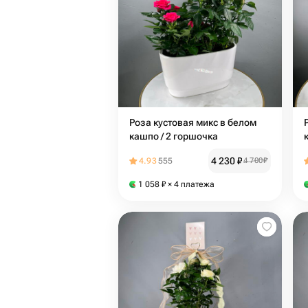
Роза кустовая микс в белом
кашпо / 2 горшочка
4 230
₽
4.93
555
4 700
₽
1 058
₽
× 4 платежа