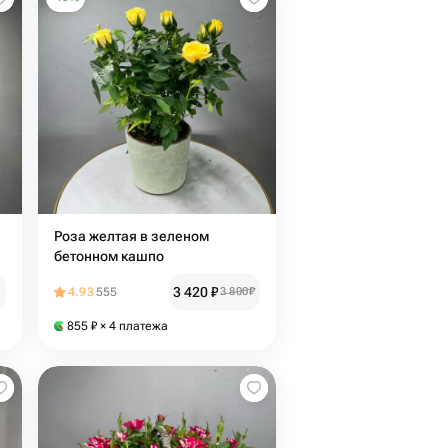
Роза желтая в зеленом
бетонном кашпо
3 420
₽
4.93
555
3 800
₽
855
₽
× 4 платежа