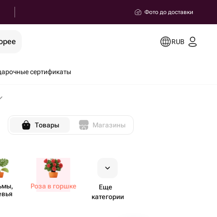
Фото до доставки
орее
RUB
дарочные сертификаты
Товары
Магазины
ьмы,
Роза в горшке
Еще
евья
категории