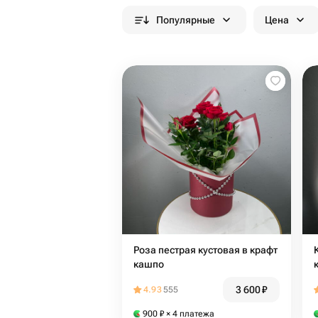
Популярные
Цена
Роза пестрая кустовая в крафт
кашпо
3 600
₽
4.93
555
900
₽
× 4 платежа