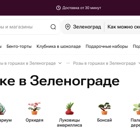
Доставка от 30 минут
ры и магазины
Зеленоград
Как можно ск
ы
Бенто-торты
Клубника в шоколаде
Подарочные наборы
По
ы в горшках в Зеленограде
Розы в горшках в Зеленограде
ке в Зеленограде
ариум
Орхидея
Луковицы
Бонсай
Пал
амар​иллиса
дер