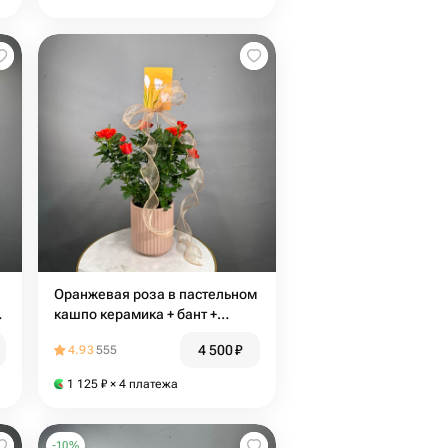
Оранжевая роза в пастельном
+
кашпо керамика + бант +
открытка
4 500
₽
4.93
555
1 125
₽
× 4 платежа
-
10
%