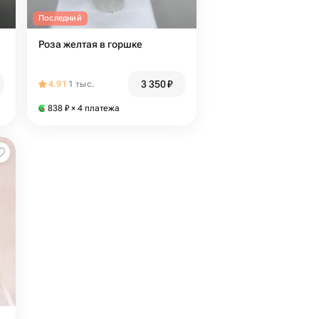
Последний
Роза желтая в горшке
3 350
₽
4.91
1 тыс.
838
₽
× 4 платежа