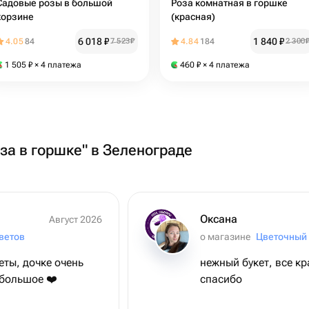
Садовые розы в большой
Роза комнатная в горшке
корзине
(красная)
6 018
₽
1 840
₽
4.05
84
7 523
₽
4.84
184
2 300
1 505
₽
× 4 платежа
460
₽
× 4 платежа
оза в горшке" в Зеленограде
Оксана
Август 2026
ветов
о магазине
ты, дочке очень
нежный букет, все к
пасибо большое ❤️
спасибо