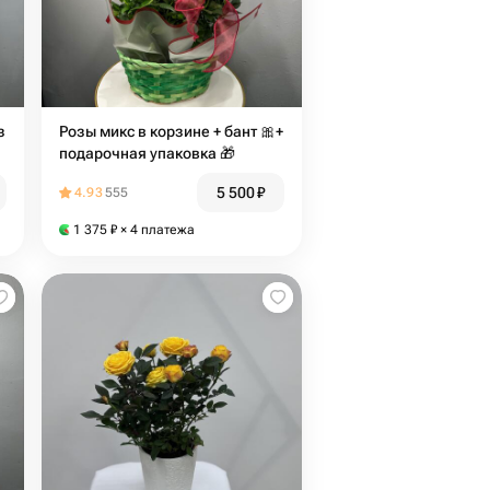
з
Розы микс в корзине + бант 🎀+
подарочная упаковка 🎁
5 500
₽
4.93
555
1 375
₽
× 4 платежа