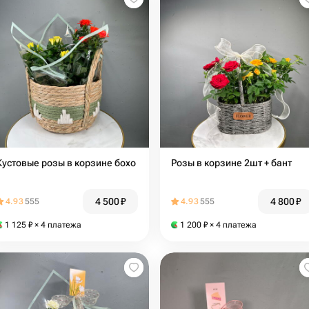
Кустовые розы в корзине бохо
Розы в корзине 2шт + бант
4 500
₽
4 800
₽
4.93
555
4.93
555
1 125
₽
× 4 платежа
1 200
₽
× 4 платежа