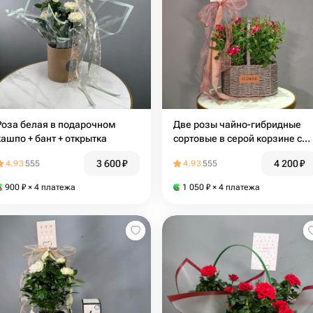
Роза белая в подарочном
Две розы чайно-гибридные
кашпо + бант + открытка
сортовые в серой корзине с
открыткой и бантом
3 600
₽
4 200
₽
4.93
555
4.93
555
900
₽
× 4 платежа
1 050
₽
× 4 платежа