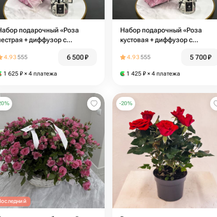
Набор подарочный «Роза
Набор подарочный «Роза
пестрая + диффузор с
кустовая + диффузор с
ароматом Розового пиона
ароматом Морской соли
6 500
₽
5 700
₽
4.93
555
4.93
555
(стекло) 100мл
шалфея (стекло) 100мл
1 625
₽
× 4 платежа
1 425
₽
× 4 платежа
20
%
-
20
%
Последний