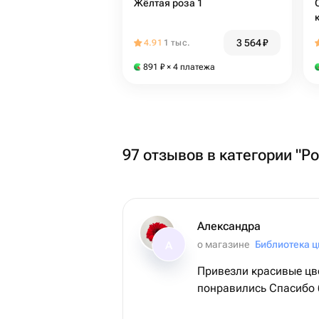
Жёлтая роза 1
3 564
₽
4.91
1 тыс.
891
₽
× 4 платежа
97 отзывов в категории "Р
Александра
о магазине
Библиотека ц
А
Привезли красивые цве
понравились С