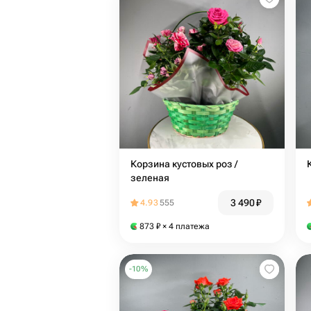
Корзина кустовых роз /
зеленая
3 490
₽
4.93
555
873
₽
× 4 платежа
-
10
%