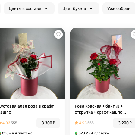
Цветы в составе
Цвет букета
Уже собран
Кустовая алая роза в крафт
Роза красная + бант 🎀 +
кашпо
открытка + крафт кашпо
подарочное
3 300
₽
3 290
₽
4.93
555
4.93
555
825
₽
× 4 платежа
823
₽
× 4 платежа