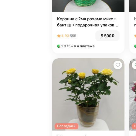
Корзина с 2мя розами микс +
бант 🎀 + подарочная упаковка
🎁
5 500
₽
4.93
555
1 375
₽
× 4 платежа
-
Последний