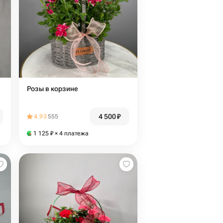
Розы в корзине
4 500
₽
4.93
555
1 125
₽
× 4 платежа