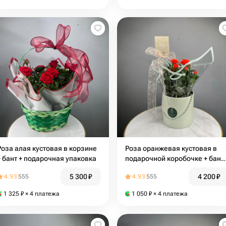
Роза алая кустовая в корзине
Роза оранжевая кустовая в
+ бант + подарочная упаковка
подарочной коробочке + бант 
открытка
5 300
₽
4 200
₽
4.93
555
4.93
555
1 325
₽
× 4 платежа
1 050
₽
× 4 платежа