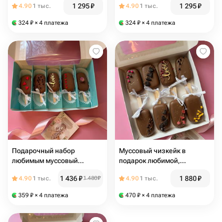
1 295
₽
1 295
₽
4.90
1 тыс.
4.90
1 тыс.
324
₽
× 4 платежа
324
₽
× 4 платежа
Подарочный набор
Муссовый чизкейк в
любимым муссовый
подарок любимой,
чизкейк
любимому
1 436
₽
1 880
₽
4.90
1 тыс.
1 480
₽
4.90
1 тыс.
359
₽
× 4 платежа
470
₽
× 4 платежа