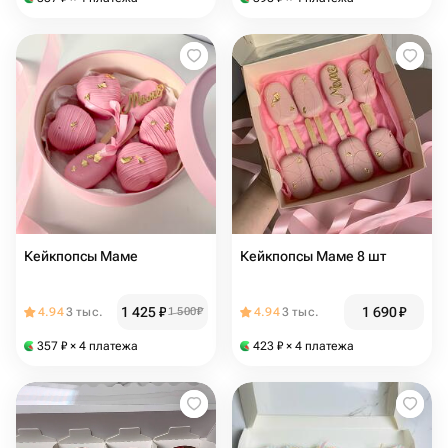
Кейкпопсы Маме
Кейкпопсы Маме 8 шт
1 425
₽
1 690
₽
4.94
3 тыс.
1 500
₽
4.94
3 тыс.
357
₽
× 4 платежа
423
₽
× 4 платежа