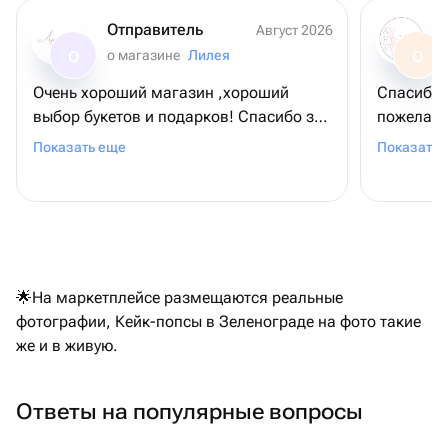
Отправитель
Август 2026
о магазине
Лилея
О
О
Очень хороший магазин ,хороший
Спасибо 
выбор букетов и подарков! Спасибо за
пожелани
прекрасный букет!
заявленн
Показать еще
Показать 
🌟На маркетплейсе размещаются реальные
фотографии, Кейк-попсы в Зеленограде на фото такие
же и в живую.
Ответы на популярные вопросы