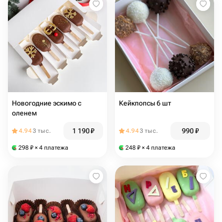
Новогодние эскимо с
Кейкпопсы 6 шт
оленем
1 190
₽
990
₽
4.94
3 тыс.
4.94
3 тыс.
298
₽
× 4 платежа
248
₽
× 4 платежа