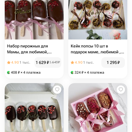
Набор пирожных для
Кейк попсы 10 шт в
Мамы, для любимой,
подарок маме, любимой ,
сестре, свекрови
сестре
1 629
₽
1 295
₽
4.90
1 тыс.
1 645
₽
4.90
1 тыс.
408
₽
× 4 платежа
324
₽
× 4 платежа