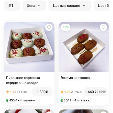
Цена
Цветы в составе
Цвет бук
-
10
%
Пирожное картошка
Эскимо картошка
сердце в шоколаде
1 800
₽
1 440
₽
4.93
21 тыс.
4.93
21 тыс.
1 600
₽
450
₽
× 4 платежа
360
₽
× 4 платежа