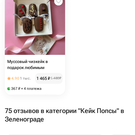
Муссовый чизкейк в
подарок любимым
1 465
₽
4.90
1 тыс.
1 480
₽
367
₽
× 4 платежа
75 отзывов в категории "Кейк Попсы" в
Зеленограде