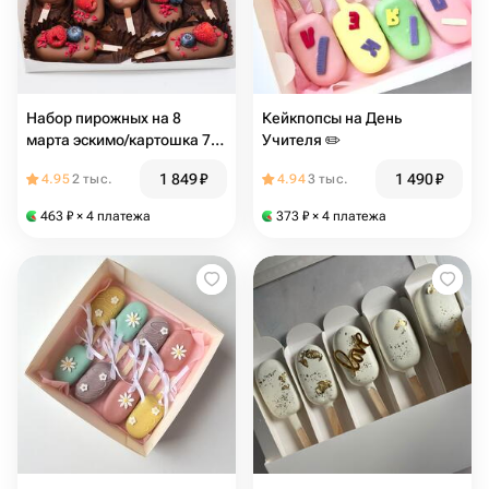
Набор пирожных на 8
Кейкпопсы на День
марта эскимо/картошка 7
Учителя ✏️
шт
1 849
₽
1 490
₽
4.95
2 тыс.
4.94
3 тыс.
463
₽
× 4 платежа
373
₽
× 4 платежа