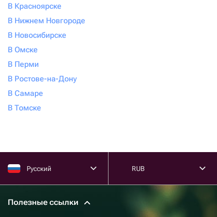
В Красноярске
В Нижнем Новгороде
В Новосибирске
В Омске
В Перми
В Ростове-на-Дону
В Самаре
В Томске
Русский
RUB
Полезные ссылки