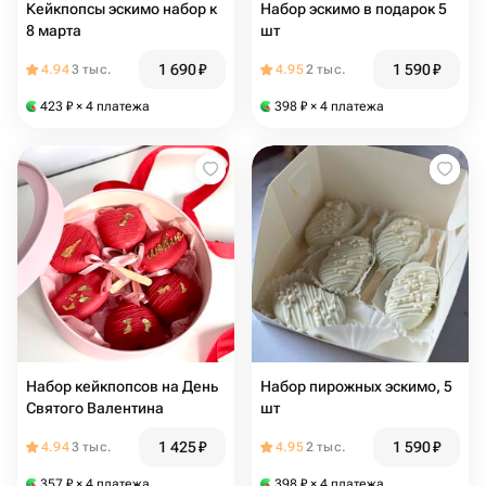
Кейкпопсы эскимо набор к
Набор эскимо в подарок 5
8 марта
шт
1 690
₽
1 590
₽
4.94
3 тыс.
4.95
2 тыс.
423
₽
× 4 платежа
398
₽
× 4 платежа
Набор кейкпопсов на День
Набор пирожных эскимо, 5
Святого Валентина
шт
1 425
₽
1 590
₽
4.94
3 тыс.
4.95
2 тыс.
357
₽
× 4 платежа
398
₽
× 4 платежа