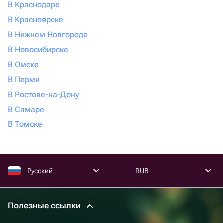
В Краснодаре
В Красноярске
В Нижнем Новгороде
В Новосибирске
В Омске
В Перми
В Ростове-на-Дону
В Самаре
В Томске
Русский
RUB
Полезные ссылки