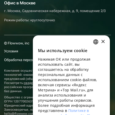
Офис в Москве
г. Москва, Садовническая набережная, д. 9, помещение 2/3
Режим работы: круглосуточно
×
© Flowwow, inc
Мы используем сookie
Условия
RUSSIAN
Нажимая ОК или продолжая
Обработка персональных данных
ENGLISH
использовать сайт, вы
UKRAINIAN
соглашаетесь на обработку
Компания осуществляет деятельность в области информационных
персональных данных с
технологий: оказание услуг в сети “Интернет” по размещению
PORTUGUESE
предложений (объявлений) продавцов о реализации товаров.
использованием cookie-файлов,
Посмотреть
сведения о программах
, включенных в реестр
включая сервисы «Яндекс
SPANISH
российских программ для электронных вычислительных машин и
Метрика» и «Top Mail.ru», для
баз данных.
анализа использования и
HUNGARIAN
Общество с ограниченной ответственностью «ФЛАУВАУ»
улучшения работы сервисов.
ОГРН 1207700263198, ИНН 9702020445
ITALIAN
Более подробная информация
Юридический адрес: г. Москва, вн.тер. г. Муниципальный округ
Замоскворечье, наб. Садовническая, д. 9, помещ. 2/3.
представлена в
Политике в
FRENCH
hello@flowwow.com
8 800 555-16-15