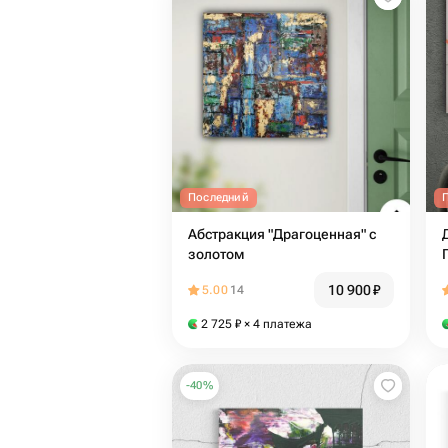
Последний
Абстракция "Драгоценная" с
золотом
10 900
₽
5.00
14
2 725
₽
× 4 платежа
-
40
%