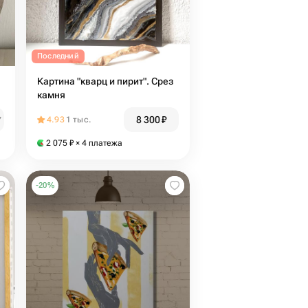
Последний
Картина "кварц и пирит". Срез
камня
8 300
₽
₽
4.93
1 тыс.
2 075
₽
× 4 платежа
-
20
%