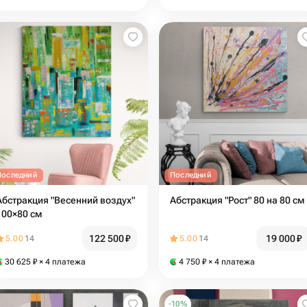
Последний
Последний
Абстракция "Весенний воздух"
Абстракция "Рост" 80 на 80 см
100×80 см
122 500
₽
19 000
₽
5.00
14
5.00
14
30 625
₽
× 4 платежа
4 750
₽
× 4 платежа
-
10
%