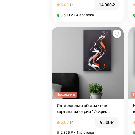
14 000
₽
5.00
14
3 500
₽
× 4 платежа
Последний
Интерьерная абстрактная
картина из серии "Искры
счастья" 1
9 500
₽
5.00
14
2 375
₽
× 4 платежа