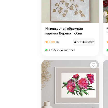
Интерьерная объемная
картина Дерево любви
4 500
₽
5.00
16
5 000
₽
1 125
₽
× 4 платежа