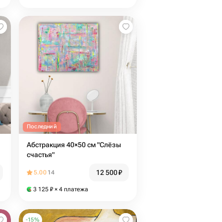
Последний
Абстракция 40×50 см "Слёзы
счастья"
12 500
₽
5.00
14
3 125
₽
× 4 платежа
-
15
%