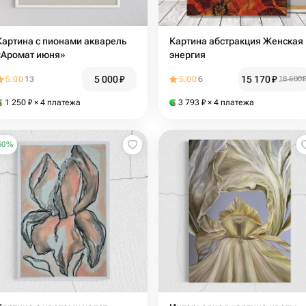
Картина с пионами акварель
Картина абстракция Женская
«Аромат июня»
энергия
5 000
₽
15 170
₽
5.00
13
5.00
6
18 500
1 250
₽
× 4 платежа
3 793
₽
× 4 платежа
50
%