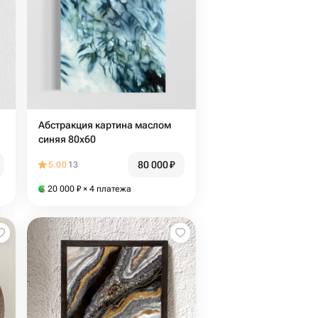
Абстракция картина маслом
синяя 80х60
80 000
₽
5.00
13
20 000
₽
× 4 платежа