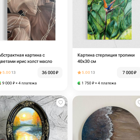
Абстрактная картина с
Картина стерлиция тропики
цветами ирис холст масло
40х30 см
36 000
₽
7 000
₽
5.00
13
5.00
13
9 000
₽
× 4 платежа
1 750
₽
× 4 платежа