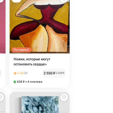
Последний
Ножки, которые могут
остановить сердце»
2 550
₽
₽
5.00
37
3 000
₽
638
₽
× 4 платежа