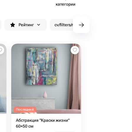
категории
Рейтинг
cv/filters/name_fast_delivery
Скид
Последний
Абстракция "Краски жизни"
60×50 см