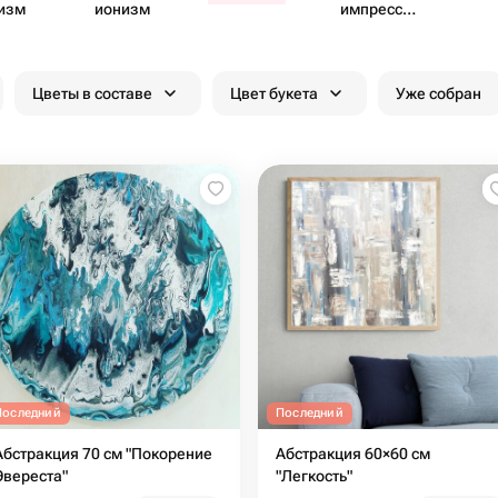
изм
ионизм
импресс​
ионизм
Цветы в составе
Цвет букета
Уже собран
Последний
Последний
Абстракция 70 см "Покорение
Абстракция 60×60 см
Эвереста"
"Легкость"