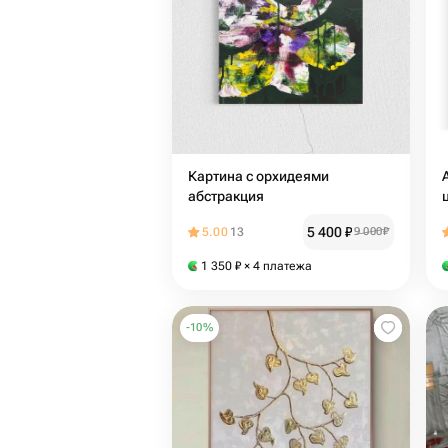
Картина с орхидеями
абстракция
5 400
₽
5.00
13
9 000
₽
1 350
₽
× 4 платежа
-
10
%