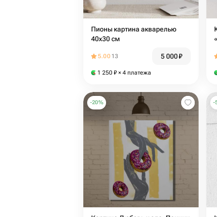
Пионы картина акварелью
40х30 см
5 000
₽
5.00
13
1 250
₽
× 4 платежа
-
20
%
-