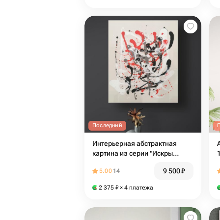
Последний
Интерьерная абстрактная
картина из серии "Искры
счастья" 5
9 500
₽
5.00
14
2 375
₽
× 4 платежа