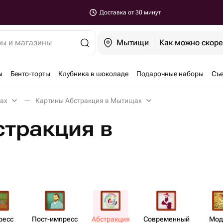
Доставка от 30 минут
ры и магазины
Мытищи
Как можно скор
ы
Бенто-торты
Клубника в шоколаде
Подарочные наборы
Съе
ах
Картины Абстракция в Мытищах
стракция в
есс​
Пост-импресс​
Абст​ракция
Совре​менный
Мод