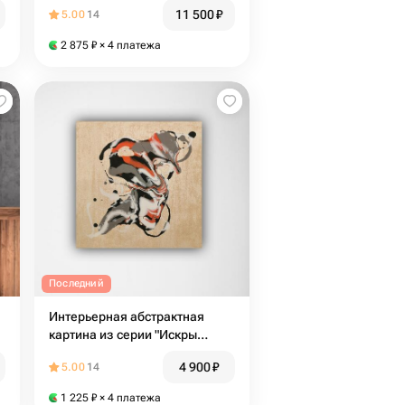
11 500
₽
5.00
14
2 875
₽
× 4 платежа
Последний
Интерьерная абстрактная
картина из серии "Искры
счастья" 3
4 900
₽
5.00
14
1 225
₽
× 4 платежа