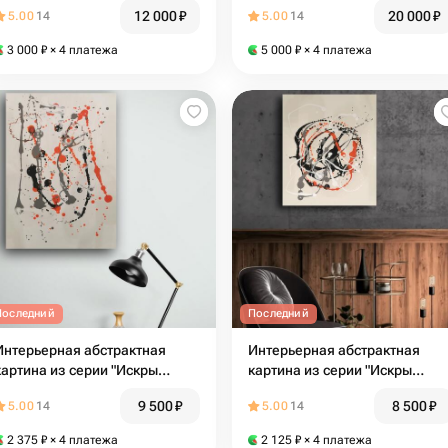
12 000
₽
20 000
₽
5.00
14
5.00
14
3 000
₽
× 4 платежа
5 000
₽
× 4 платежа
Последний
Последний
Интерьерная абстрактная
Интерьерная абстрактная
картина из серии "Искры
картина из серии "Искры
счастья" 2
счастья" 4
9 500
₽
8 500
₽
5.00
14
5.00
14
2 375
₽
× 4 платежа
2 125
₽
× 4 платежа