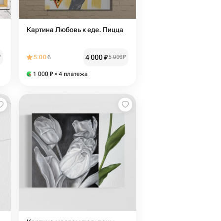
Картина Любовь к еде. Пицца
4 000
₽
₽
5.00
6
5 000
₽
1 000
₽
× 4 платежа