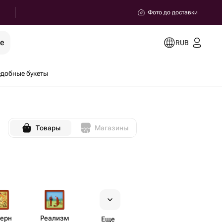
Фото до доставки
ее
RUB
добные букеты
Товары
Магазины
ерн
Реализм
Еще