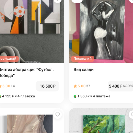
Последний
Последний
Диптих абстракция "Футбол.
Вид сзади
Победа"
16 500
₽
5 400
₽
5.00
14
5.00
37
6 000
4 125
₽
× 4 платежа
1 350
₽
× 4 платежа