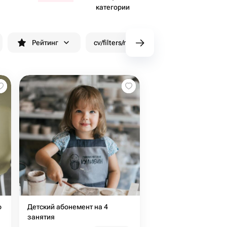
категории
Рейтинг
cv/filters/name_fast_delivery
Скид
о
Детский абонемент на 4
занятия