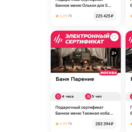
Банное меню Ольхон для 5
человек (4 часа) (Москва)
225 425
₽
4.09
70
Подарочный сертификат
Банное меню Таежная изба
для 5 человек (4 часа)
283 394
₽
4.09
70
(Москва)