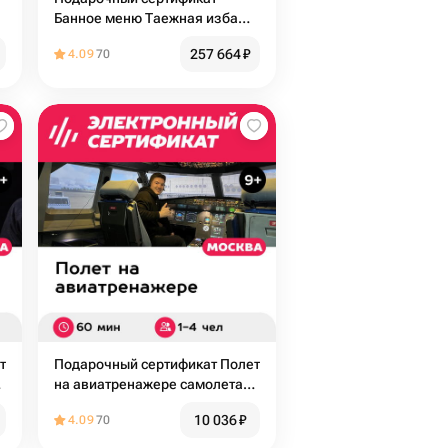
Банное меню Таежная изба
для 4 человек (4 часа)
257 664
₽
4.09
70
(Москва)
т
Подарочный сертификат Полет
на авиатренажере самолета
Airbus A320, 60 мин. для 1-4
10 036
₽
4.09
70
чел., будни