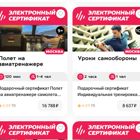
Подарочный сертификат Полет
Подарочный сертификат
на авиатренажере самолета
Индивидуальная тренировка
Airbus A320, 120 минут для 1-4
по рукопашному бою для 1
16 788
₽
8 637
₽
4.09
70
4.09
70
чел., будни
чел. (2 часа)