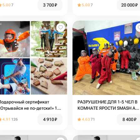
3 700
₽
20 000
₽
5.00
7
5.00
7
Подарочный сертификат
РАЗРУШЕНИЕ ДЛЯ 1-5 ЧЕЛ В
«Отрывайся не по-детски!» 19
КОМНАТЕ ЯРОСТИ SMASH AN
в 1 (для детей 5+)
CRASH ПО ПРОГРАММЕ
4 910
₽
8 400
₽
4.91
126
4.63
71
"ДЕТСКИЙ"