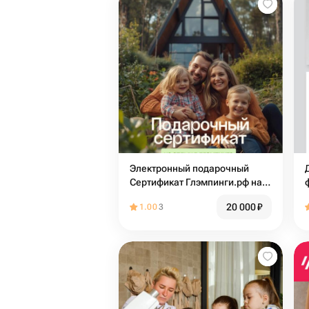
Электронный подарочный
Сертификат Глэмпинги.рф на
бронирование глэмпинга для
20 000
₽
1.00
3
отдыха семьей (2 взрослых + 2
детей)