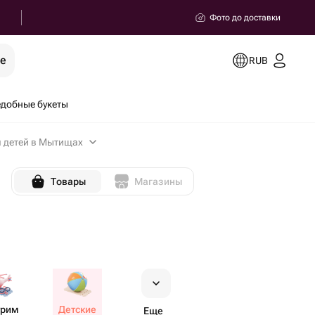
Фото до доставки
ее
RUB
добные букеты
 детей в Мытищах
Товары
Магазины
трим
Детские
Еще