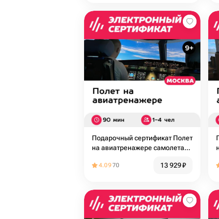
Подарочный сертификат Полет
на авиатренажере самолета
Airbus A320, 90 мин. для 1-4
13 929
₽
4.09
70
чел., будни