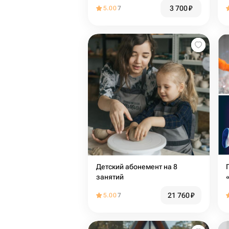
3 700
₽
5.00
7
Детский абонемент на 8
занятий
21 760
₽
5.00
7