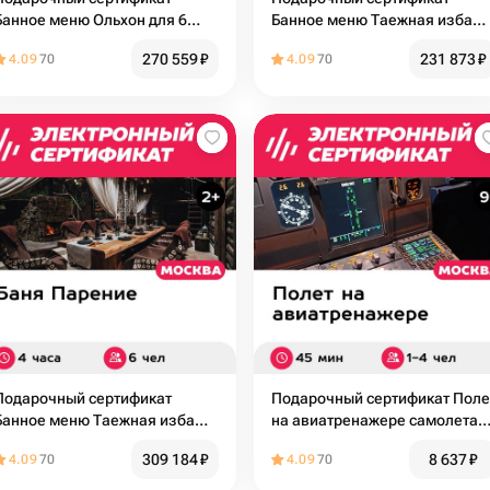
Банное меню Ольхон для 6
Банное меню Таежная изба
человек (4 часа) (Москва)
для 3 человек (4 часа)
270 559
₽
231 873
₽
4.09
70
4.09
70
(Москва)
Подарочный сертификат
Подарочный сертификат Поле
Банное меню Таежная изба
на авиатренажере самолета
для 6 человек (4 часа)
Airbus A320, 45 минут для 1-4
309 184
₽
8 637
₽
4.09
70
4.09
70
(Москва)
чел., будни