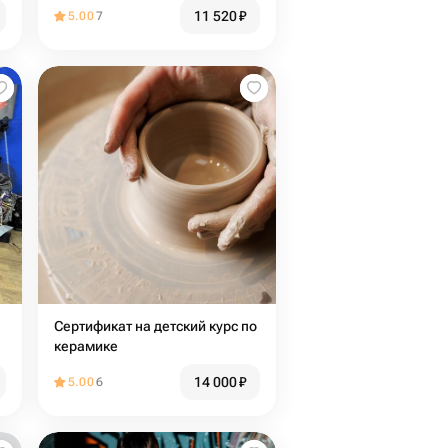
11 520
₽
5.00
7
Сертификат на детский курс по
D
керамике
14 000
₽
5.00
6