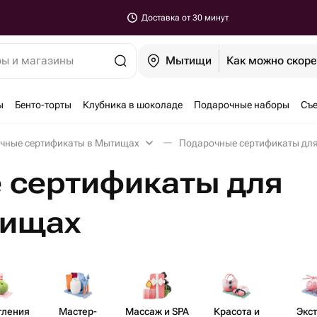
Доставка от 30 минут
ры и магазины
Мытищи
Как можно скор
ы
Бенто-торты
Клубника в шоколаде
Подарочные наборы
Съе
чные сертификаты в Мытищах
Подарочные сертификаты для
 сертификаты для
тищах
тления
Мастер-​
Массаж и SPA
Красота и
Экс