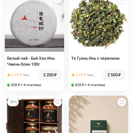
Белый чай - Бай Хао Инь
Те Гуань Инь c черенком
Чжень блин 100г
2 200
₽
2 500
₽
4.93
1 тыс.
4.93
1 тыс.
550
₽
× 4 платежа
625
₽
× 4 платежа
-
30
%