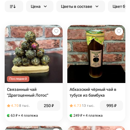
Цена
Цветы в составе
Цвет бук
Последний
Связанный чай
Абхазский чёрный чай в
"Драгоценный Лотос"
тубусе из бамбука
250
₽
995
₽
4.70
8 тыс.
4.73
13 тыс.
63
₽
× 4 платежа
249
₽
× 4 платежа