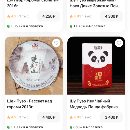
Шу Пуэр - Аромат столетий
Шу Пуэр выдержанный -
2016г
Нака Дикие Золотые Почки
2008г
4 250
₽
4 300
₽
4.93
1 тыс.
4.93
1 тыс.
1 063
₽
× 4 платежа
1 075
₽
× 4 платежа
Шен Пуэр - Рассвет над
Шу Пуэр Иву Чайный
горами 2013г
Медведь-Панда фабрика
XINYIHAO 2012г
4 400
₽
3 400
₽
4.93
1 тыс.
4.93
1 тыс.
1 100
₽
× 4 платежа
850
₽
× 4 платежа