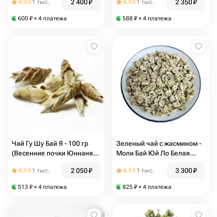
2 400
₽
2 350
₽
4.93
1 тыс.
4.93
1 тыс.
премиальный белый
Китайский чай урожая
600
₽
× 4 платежа
588
₽
× 4 платежа
весны 2026 года
Чай Гу Шу Бай Я - 100 гр
Зеленый чай с жасмином -
(Весенние почки Юннаня)
Моли Бай Юй Ло Белая
Китай, белый чай из
нефритовая спираль
2 050
₽
3 300
₽
4.93
1 тыс.
4.93
1 тыс.
молоденьких почек
пуэрных деревьев
513
₽
× 4 платежа
825
₽
× 4 платежа