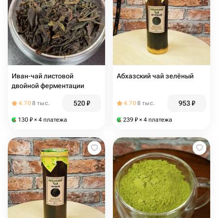
Иван-чай листовой
Абхазский чай зелёный
двойной ферментации
520
₽
953
₽
4.70
8 тыс.
4.70
8 тыс.
130
₽
× 4 платежа
239
₽
× 4 платежа