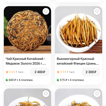
Чай Красный Китайский -
Высокогорный Красный
Медовое Золото 2026 г.
китайский Фэнцин Цзинь
100 гр. блин
Чжэнь Ван "Золотая Игла
2 400
₽
2 300
₽
4.93
1 тыс.
4.93
1 тыс.
Короля) 100 гр Весенний
сбор марта 2026
600
₽
× 4 платежа
575
₽
× 4 платежа