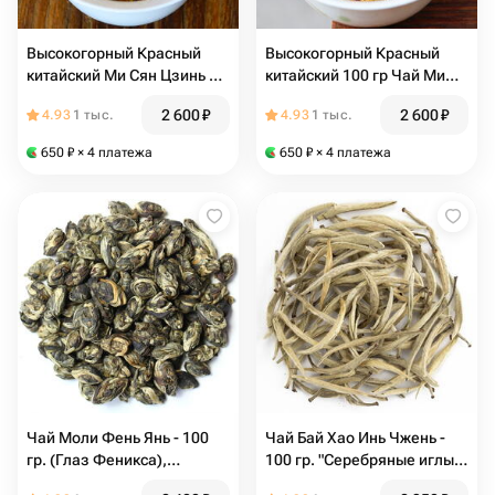
Высокогорный Красный
Высокогорный Красный
китайский Ми Сян Цзинь Ло
китайский 100 гр Чай Ми
Ван- "Золотые локоны с
Сян Цзинь Сы (Золотой
2 600
₽
2 600
₽
4.93
1 тыс.
4.93
1 тыс.
медовым ароматом"
шёлк) Весенний сбор марта
Весенний сбор марта 2026
2026
650
₽
× 4 платежа
650
₽
× 4 платежа
100 гр
Чай Моли Фень Янь - 100
Чай Бай Хао Инь Чжень -
гр. (Глаз Феникса),
100 гр. "Серебряные иглы с
зеленый чай
белыми ворсинками",