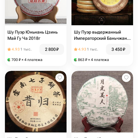
Шу Пуэр Юньнань Цзинь
Шу Пуэр выдержанный
Май Гу Ча 2018г
Императорский Баньчжан
2008г
2 800
₽
3 450
₽
4.93
1 тыс.
4.93
1 тыс.
700
₽
× 4 платежа
863
₽
× 4 платежа