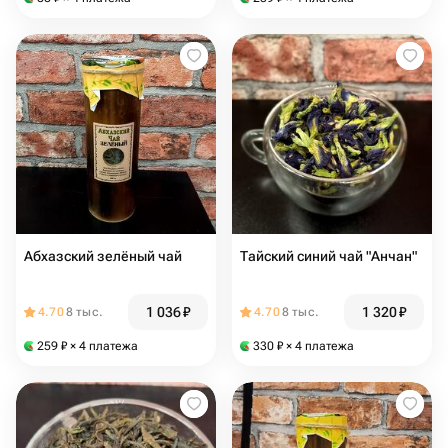
Абхазский зелёный чай
Тайский синий чай "Анчан"
1 036
₽
1 320
₽
4.70
8 тыс.
4.70
8 тыс.
259
₽
× 4 платежа
330
₽
× 4 платежа