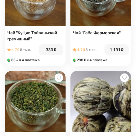
Чай "КуЦяо Тайваньский
Чай "Габа Фермерская"
гречишный"
330
₽
1 191
₽
4.70
8 тыс.
4.70
8 тыс.
83
₽
× 4 платежа
298
₽
× 4 платежа