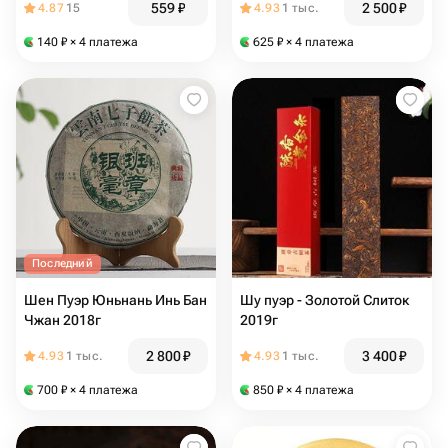
559
₽
2 500
₽
4.87
15
4.93
1 тыс.
140
₽
× 4 платежа
625
₽
× 4 платежа
Последний
Шен Пуэр Юньнань Инь Бан
Шу пуэр - Золотой Слиток
Чжан 2018г
2019г
2 800
₽
3 400
₽
4.93
1 тыс.
4.93
1 тыс.
700
₽
× 4 платежа
850
₽
× 4 платежа