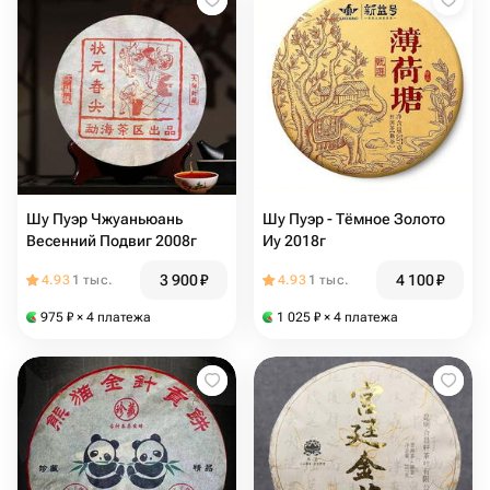
Шу Пуэр Чжуаньюань
Шу Пуэр - Тёмное Золото
Весенний Подвиг 2008г
Иу 2018г
3 900
₽
4 100
₽
4.93
1 тыс.
4.93
1 тыс.
975
₽
× 4 платежа
1 025
₽
× 4 платежа