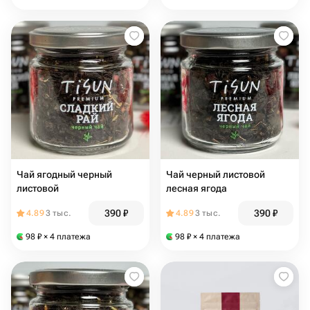
Чай ягодный черный
Чай черный листовой
листовой
лесная ягода
390
₽
390
₽
4.89
3 тыс.
4.89
3 тыс.
98
₽
× 4 платежа
98
₽
× 4 платежа