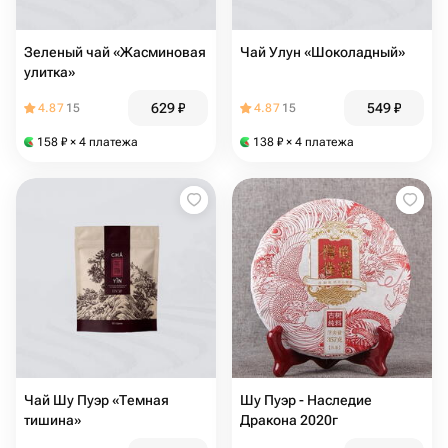
Зеленый чай «Жасминовая
Чай Улун «Шоколадный»
улитка»
629
₽
549
₽
4.87
15
4.87
15
158
₽
× 4 платежа
138
₽
× 4 платежа
Чай Шу Пуэр «Темная
Шу Пуэр - Наследие
тишина»
Дракона 2020г