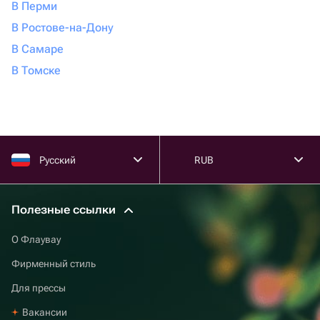
В Перми
В Ростове-на-Дону
В Самаре
В Томске
Русский
RUB
Полезные ссылки
О Флаувау
Фирменный стиль
Для прессы
Вакансии