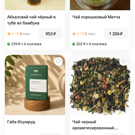
Абхазский чай чёрный в
Чай порошковый Матча
тубе из бамбука
953
₽
1 206
₽
4.70
8 тыс.
4.70
8 тыс.
239
₽
× 4 платежа
302
₽
× 4 платежа
Габа Изумруд
Чай черный
ароматизированный
"Луговые травы"