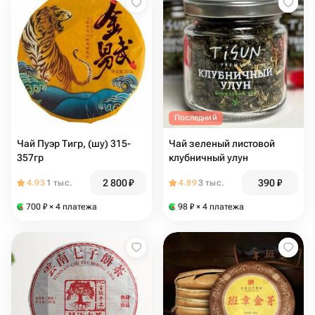
Последний
Чай Пуэр Тигр, (шу) 315-
Чай зеленый листовой
357гр
клубничный улун
2 800
₽
390
₽
4.93
1 тыс.
4.89
3 тыс.
700
₽
× 4 платежа
98
₽
× 4 платежа