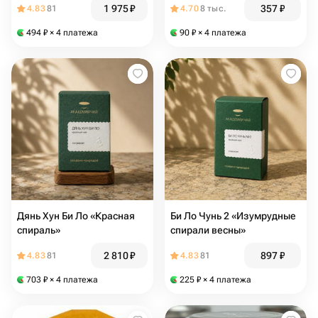
1 975
₽
357
₽
4.83
81
4.70
8 тыс.
494
₽
× 4 платежа
90
₽
× 4 платежа
Дянь Хун Би Ло «Красная
Би Ло Чунь 2 «Изумрудные
спираль»
спирали весны»
2 810
₽
897
₽
4.83
81
4.83
81
703
₽
× 4 платежа
225
₽
× 4 платежа