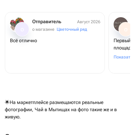
Отправитель
Август 2026
о магазине
Цветочный ряд
О
О
Всё отлично
Первый р
площадке
подруге 
Показать 
Выбрала 
прошло о
цветочки
магазину
французс
🌟На маркетплейсе размещаются реальные
фотографии, Чай в Мытищах на фото такие же и в
живую.