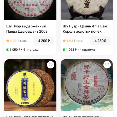
Шу Пуэр выдержанный
Шу Пуэр - Цзинь Я Ча Ван
Панда Дасюэшань 2008г
Король золотых почек
2017г
4 200
₽
4 250
₽
4.93
1 тыс.
4.93
1 тыс.
1 050
₽
× 4 платежа
1 063
₽
× 4 платежа