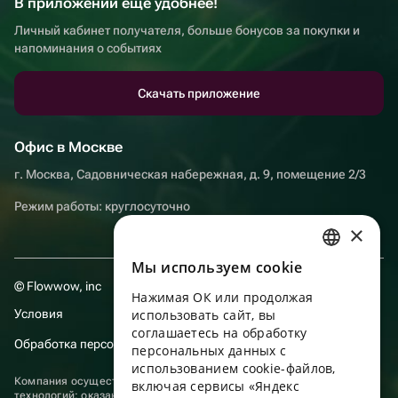
В приложении еще удобнее!
Личный кабинет получателя, больше бонусов за покупки и
напоминания о событиях
Скачать приложение
Офис в Москве
г. Москва, Садовническая набережная, д. 9, помещение 2/3
Режим работы: круглосуточно
×
Мы используем сookie
RUSSIAN
© Flowwow, inc
Нажимая ОК или продолжая
ENGLISH
Условия
использовать сайт, вы
UKRAINIAN
соглашаетесь на обработку
Обработка персональных данных
персональных данных с
PORTUGUESE
использованием cookie-файлов,
Компания осуществляет деятельность в области информационных
включая сервисы «Яндекс
SPANISH
технологий: оказание услуг в сети “Интернет” по размещению