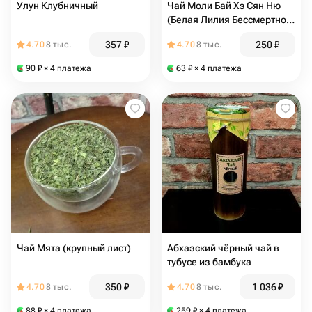
Улун Клубничный
Чай Моли Бай Хэ Сян Ню
(Белая Лилия Бессмертной
Девы)
357
₽
250
₽
4.70
8 тыс.
4.70
8 тыс.
90
₽
× 4 платежа
63
₽
× 4 платежа
Чай Мята (крупный лист)
Абхазский чёрный чай в
тубусе из бамбука
350
₽
1 036
₽
4.70
8 тыс.
4.70
8 тыс.
88
₽
× 4 платежа
259
₽
× 4 платежа