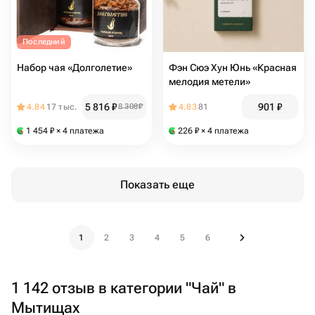
Последний
Набор чая «Долголетие»
Фэн Сюэ Хун Юнь «Красная
мелодия метели»
5 816
₽
901
₽
4.84
17 тыс.
8 308
₽
4.83
81
1 454
₽
× 4 платежа
226
₽
× 4 платежа
Показать еще
1
2
3
4
5
6
1 142 отзыв в категории "Чай" в
Мытищах