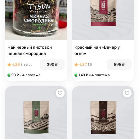
Чай черный листовой
Красный чай «Вечер у
черная смородина
огня»
390
₽
595
₽
4.89
3 тыс.
4.87
15
98
₽
× 4 платежа
149
₽
× 4 платежа