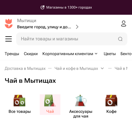
+ городах
Доставка от 30
Мытищи
Введите город, улицу и дом доставки
Найти товары и магазины
Тренды
Скидки
Корпоративным клиентам
Цветы
Бенто
Доставка в Мытищах
Чай и кофе в Мытищах
Чай в М
Чай в Мытищах
Все товары
Чай
Аксе​ссуары
Кофе
Н
для чая