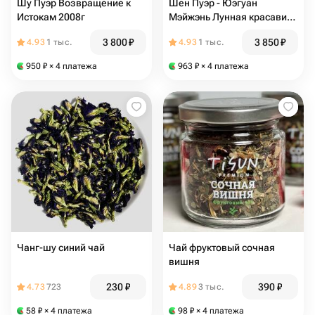
Шу Пуэр Возвращение к
Шен Пуэр - Юэгуан
Истокам 2008г
Мэйжэнь Лунная красавица
2016г
3 800
₽
3 850
₽
4.93
1 тыс.
4.93
1 тыс.
950
₽
× 4 платежа
963
₽
× 4 платежа
Чанг-шу синий чай
Чай фруктовый сочная
вишня
230
₽
390
₽
4.73
723
4.89
3 тыс.
58
₽
× 4 платежа
98
₽
× 4 платежа