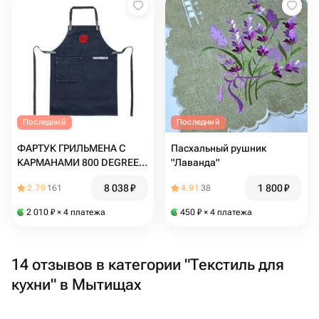
Последний
Последний
ФАРТУК ГРИЛЬМЕНА С
Пасхальный рушник
КАРМАНАМИ 800 DEGREES
"Лаванда"
ORIGINAL APRON
8 038
₽
1 800
₽
2.79
161
4.91
38
2 010
₽
× 4 платежа
450
₽
× 4 платежа
14 отзывов в категории "Текстиль для
кухни" в Мытищах