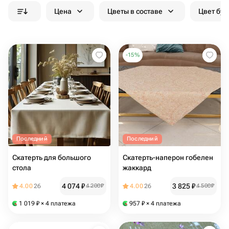
Цена
Цветы в составе
Цвет бук
-
15
%
Последний
Последний
Скатерть для большого
Скатерть-наперон гобелен
стола
жаккард
4 074
₽
3 825
₽
4.00
26
4 200
₽
4.00
26
4 500
₽
1 019
₽
× 4 платежа
957
₽
× 4 платежа