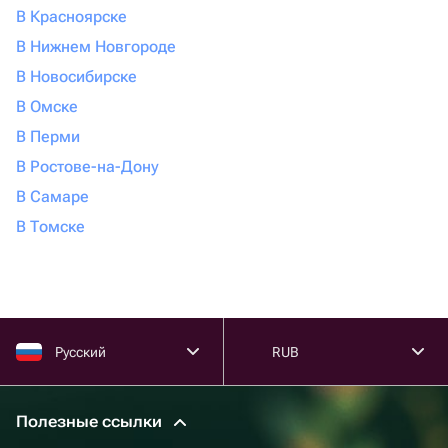
В Красноярске
В Нижнем Новгороде
В Новосибирске
В Омске
В Перми
В Ростове-на-Дону
В Самаре
В Томске
Русский
RUB
Полезные ссылки