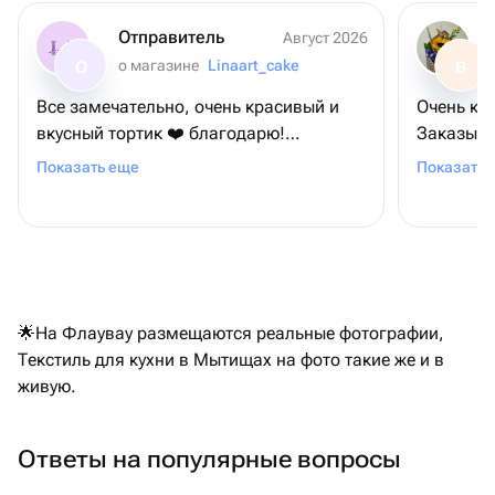
Отправитель
Август 2026
о магазине
Linaart_cake
О
В
Все замечательно, очень красивый и
Очень кл
вкусный тортик ❤️ благодарю!
Заказыва
Привезли вовремя🙌🏻
слегка непонят
Показать еще
Показать 
рассказа
🌟На Флаувау размещаются реальные фотографии,
Текстиль для кухни в Мытищах на фото такие же и в
живую.
Ответы на популярные вопросы