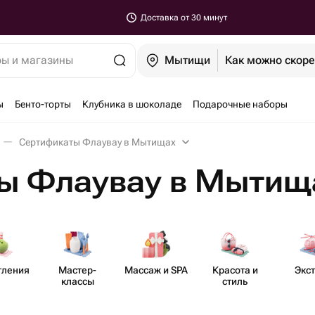
Доставка от 30 минут
ры и магазины
Мытищи
Как можно скор
ы
Бенто-торты
Клубника в шоколаде
Подарочные наборы
Сертификаты Флаувау в Мытищах
ы Флаувау в Мытищ
тления
Мастер-​
Массаж и SPA
Красота и
Экс
классы
стиль