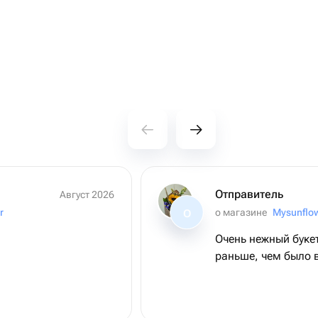
Отправитель
Август 2026
r
о магазине
Mysunflo
О
Очень нежный буке
раньше, чем было 