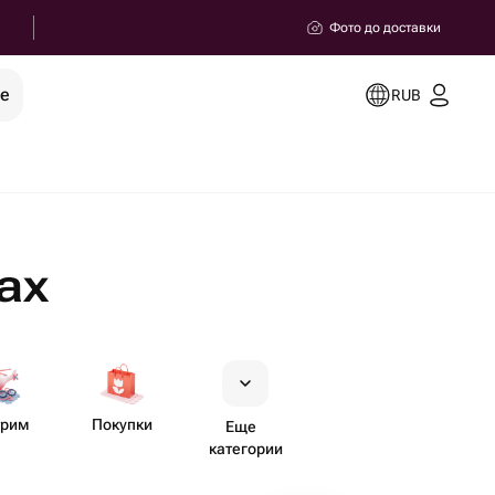
Фото до доставки
ее
RUB
ах
трим
Покупки
Еще
категории