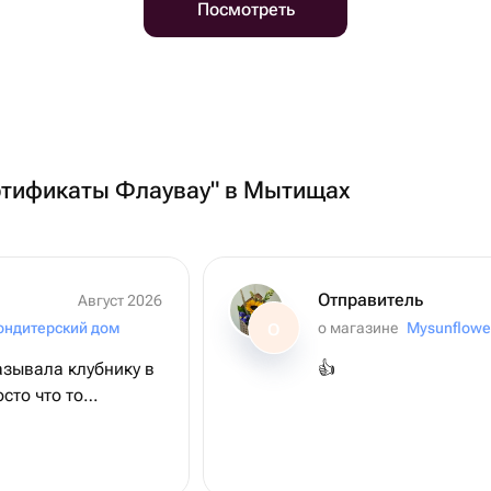
Посмотреть
ертификаты Флаувау" в Мытищах
Отправитель
Август 2026
ондитерский дом
о магазине
Mysunflowe
О
азывала клубнику в
👍
сто что то
езумно вкусная и
да, все в очередной