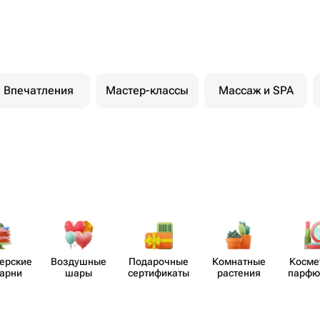
Впечатления
Мастер-классы
Массаж и SPA
​ерские
Воздушные
Пода​рочные
Комнатные
Косме
карни
шары
серти​фикаты
растения
парф​