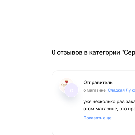
0 отзывов в категории "С
Отправитель
о магазине
Сладкая Лу к
О
уже несколько раз зак
этом магазине, это про
невероятное, всегда б
Показать еще
качественная сама яго
раз в восторге!