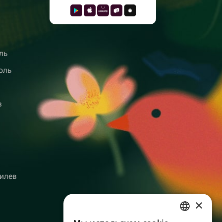
ль
оль
в
илев
×