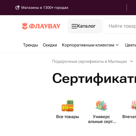
Магазины в 1300+ городах
Каталог
Найти това
Тренды
Скидки
Корпоративным клиентам
Цвет
Подарочные сертификаты в Мытищах
Сертификат
Все товары
Универс​
Впеча​
альные серти​
фикаты