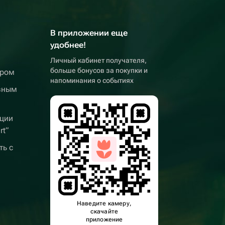
В приложении еще
удобнее!
Личный кабинет получателя,
больше бонусов за покупки и
ером
напоминания о событиях
вным
ции
rt”
ть с
Наведите камеру,
скачайте
приложение