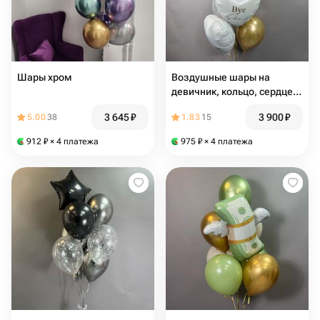
Шары хром
Воздушные шары на
девичник, кольцо, сердце с
надписью, золотые шары
3 645
₽
3 900
₽
5.00
38
1.83
15
912
₽
× 4 платежа
975
₽
× 4 платежа