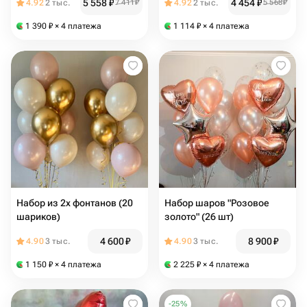
5 558
₽
4 454
₽
4.92
2 тыс.
7 411
₽
4.92
2 тыс.
5 568
₽
1 390
₽
× 4 платежа
1 114
₽
× 4 платежа
Набор из 2х фонтанов (20
Набор шаров "Розовое
шариков)
золото" (26 шт)
4 600
₽
8 900
₽
4.90
3 тыс.
4.90
3 тыс.
1 150
₽
× 4 платежа
2 225
₽
× 4 платежа
-
25
%