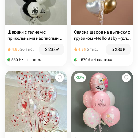
Шарики с гелием с
Связка шаров на выписку с
прикольными надписями
грузиком «Hello Baby» (для
для парня 10 шт
девочки) | 11 шаров, 1
2 238
₽
6 280
₽
4.85
26 тыс.
4.89
6 тыс.
грузик
560
₽
× 4 платежа
1 570
₽
× 4 платежа
-
30
%