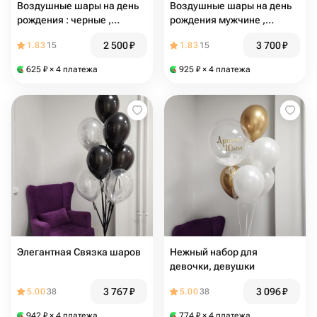
Воздушные шары на день
Воздушные шары на день
рождения : черные ,
рождения мужчине ,
серебро , шары с конфетти
женщине , руководителю ,
2 500
₽
3 700
₽
1.83
15
1.83
15
зелёные , золотые , доллар
625
₽
× 4 платежа
925
₽
× 4 платежа
Элегантная Связка шаров
Нежный набор для
девочки, девушки
3 767
₽
3 096
₽
5.00
38
5.00
38
942
₽
× 4 платежа
774
₽
× 4 платежа