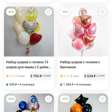
-
25
%
-
25
%
Набор шаров с гелием 13
Набор шаров с гелием с
шаров для мамы ( С днём
бантиком
рождения маме)
3 755
₽
5 534
₽
4.92
2 тыс.
5 006
₽
4.92
2 тыс.
7 378
₽
939
₽
× 4 платежа
1 384
₽
× 4 платежа
-
25
%
-
25
%