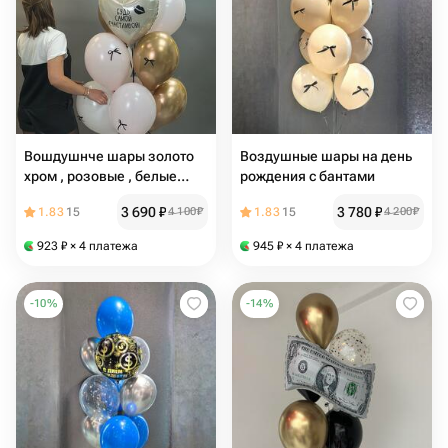
Вошдушнче шары золото
Воздушные шары на день
хром , розовые , белые
рождения с бантами
,сердце с надписью
3 690
₽
3 780
₽
1.83
15
4 100
₽
1.83
15
4 200
₽
923
₽
× 4 платежа
945
₽
× 4 платежа
-
10
%
-
14
%