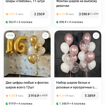
Шары «Любовь», 11 штук
Фонтан шаров на выписку
девочки
2 250
₽
3 590
₽
4.81
1 тыс.
4.92
8 тыс.
5 129
₽
563
₽
× 4 платежа
898
₽
× 4 платежа
-
11
%
Две цифры любые и фонтан
Набор шаров белых и
шаров всего 12шт
розовых и прозрачных с
конфетти 20 шт
3 916
₽
5 389
₽
4.88
3 тыс.
4 400
₽
4.84
4 тыс.
979
₽
× 4 платежа
1 348
₽
× 4 платежа