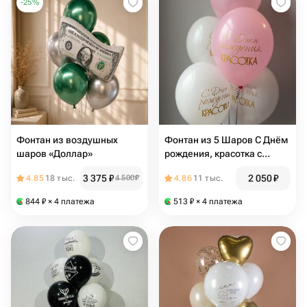
-
25
%
Фонтан из воздушных
Фонтан из 5 Шаров С Днём
шаров «Доллар»
рождения, красотка с
гелием
3 375
₽
2 050
₽
4.85
18 тыс.
4 500
₽
4.86
11 тыс.
844
₽
× 4 платежа
513
₽
× 4 платежа