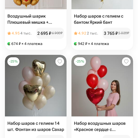
Воздушный шарик
Набор шаров с гелием с
Плюшевый мишка +
бантом Яркий бант
розовые шары Сердечки /
2 695
₽
3 765
₽
4.95
4 тыс.
4 900
₽
4.92
2 тыс.
5 020
₽
Набор 6 шаров / N106
674
₽
× 4 платежа
942
₽
× 4 платежа
-
25
%
-
25
%
Набор шаров с гелием 14
Набор воздушных шаров
шт. Фонтан из шаров Сахар
«Красное сердце с
розовыми и красными