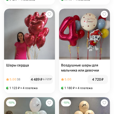
Шары сердца
Воздушные шары для
мальчика или девочки
4 489
₽
4 720
₽
5.00
38
4 725
₽
5.00
1 123
₽
× 4 платежа
1 180
₽
× 4 платежа
-
10
%
-
10
%