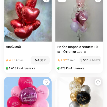
Любимой
Набор шаров с гелием 10
шт, Оттенки цвета
6 450
₽
3 511
₽
4.93
4 тыс.
4.92
2 тыс.
4 681
₽
1 613
₽
× 4 платежа
878
₽
× 4 платежа