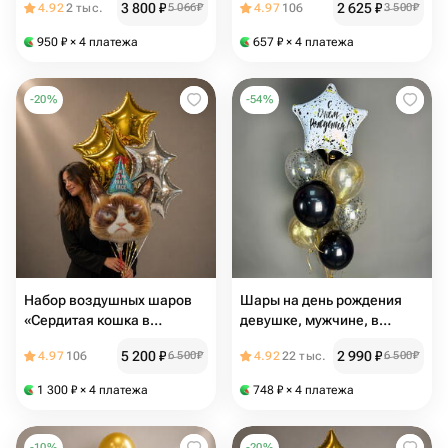
3 800
₽
2 625
₽
4.92
2 тыс.
5 066
₽
4.97
106
3 500
₽
шарами»
950
₽
× 4 платежа
657
₽
× 4 платежа
-
20
%
-
54
%
Набор воздушных шаров
Шары на день рождения
«Сердитая кошка в
девушке, мужчине, в
звездах»
черно-золотых цветах, 10
5 200
₽
2 990
₽
4.97
106
6 500
₽
4.92
22 тыс.
6 500
₽
шт
1 300
₽
× 4 платежа
748
₽
× 4 платежа
-
10
%
-
20
%