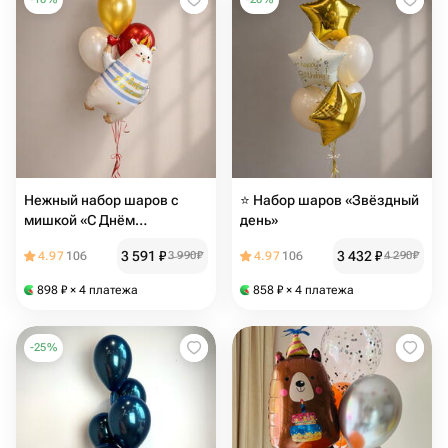
Нежный набор шаров с
⭐ Набор шаров «Звёздный
мишкой «С Днём
день»
рождения»
3 591
₽
3 432
₽
4.97
106
3 990
₽
4.97
106
4 290
₽
898
₽
× 4 платежа
858
₽
× 4 платежа
-
25
%