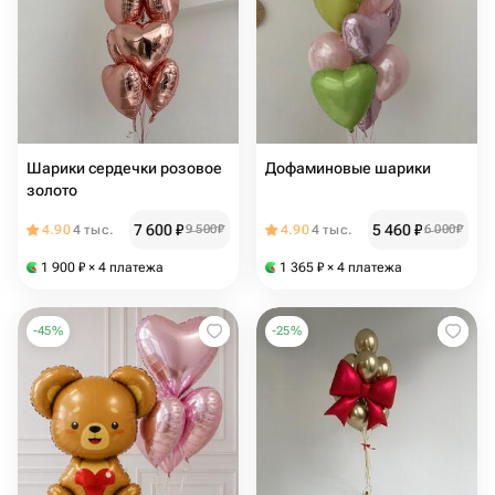
Шарики сердечки розовое
Дофаминовые шарики
золото
7 600
₽
5 460
₽
4.90
4 тыс.
9 500
₽
4.90
4 тыс.
6 000
₽
1 900
₽
× 4 платежа
1 365
₽
× 4 платежа
-
45
%
-
25
%