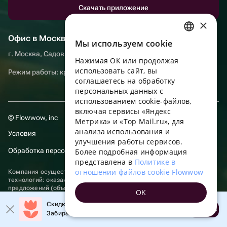
Скачать приложение
×
Офис в Москве
Мы используем сookie
RUSSIAN
г. Москва, Садовническая набережная, д. 9, помещение 2/3
Нажимая ОК или продолжая
ENGLISH
использовать сайт, вы
Режим работы: круглосуточно
UKRAINIAN
соглашаетесь на обработку
персональных данных с
PORTUGUESE
использованием cookie-файлов,
включая сервисы «Яндекс
SPANISH
© Flowwow, inc
Метрика» и «Top Mail.ru», для
анализа использования и
HUNGARIAN
Условия
улучшения работы сервисов.
ITALIAN
Обработка персональных данных
Более подробная информация
представлена в
Политике в
FRENCH
отношении файлов cookie Flowwow
Компания осуществляет деятельность в области информационных
технологий: оказание услуг в сети “Интернет” по размещению
TURKISH
предложений (объявлений) продавцов о реализации товаров.
OK
Посмотреть
сведения о программах
, включенных в реестр
GERMAN
Скидка до 10% на первый заказ!
российских программ для электронных вычислительных машин и
Открыть
баз данных.
Забирайте промокод в приложении!
POLISH
Общество с ограниченной ответственностью «ФЛАУВАУ»