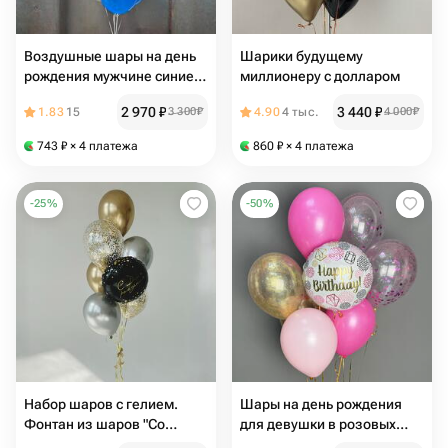
Воздушные шары на день
Шарики будущему
рождения мужчине синие ,
миллионеру с долларом
серебро
2 970
₽
3 440
₽
1.83
15
3 300
₽
4.90
4 тыс.
4 000
₽
743
₽
× 4 платежа
860
₽
× 4 платежа
-
25
%
-
50
%
Набор шаров с гелием.
Шары на день рождения
Фонтан из шаров "Со
для девушки в розовых
вкусом. На День Рождения"
тонах, Happy Birthday, 13