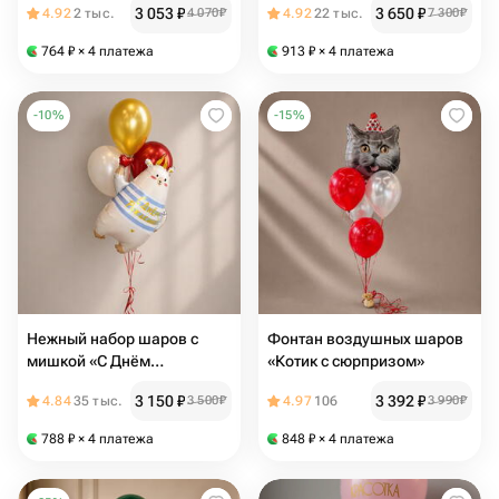
3 053
₽
3 650
₽
4.92
2 тыс.
4 070
₽
4.92
22 тыс.
7 300
₽
шт
764
₽
× 4 платежа
913
₽
× 4 платежа
-
10
%
-
15
%
Нежный набор шаров с
Фонтан воздушных шаров
мишкой «С Днём
«Котик с сюрпризом»
рождения»
3 150
₽
3 392
₽
4.84
35 тыс.
3 500
₽
4.97
106
3 990
₽
788
₽
× 4 платежа
848
₽
× 4 платежа