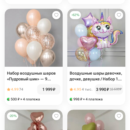
-
62
%
Набор воздушных шаров
Воздушные шары девочке,
«Пудровый шик» — 9
дочке, девушке / Набор 11
латексных шаров с хромом
шаров / Шарик Милая
1 999
₽
3 990
₽
4.99
74
4.95
4 тыс.
10 500
₽
и конфетти
Кошечка-Единорог / N111
500
₽
× 4 платежа
998
₽
× 4 платежа
-
20
%