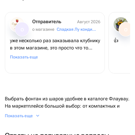
Отправитель
Август 2026
о магазине
Сладкая Лу кондитерский дом
О
О
уже несколько раз заказывала клубнику
👍
в этом магазине, это просто что то
невероятное, всегда безумно вкусная и
Показать еще
качественная сама ягода, все в
очередной раз в восторге!
Выбрать фонтан из шаров удобнее в каталоге Флаувау.
На маркетплейсе большой выбор: от компактных и
классических до больших трендовых фонтанов.
Показать еще
Благодаря аккуратной, бережной доставке в день
заказа или как можно скорее, оформление получится
ярким и стильным. А более 5 млн реальных оценок и