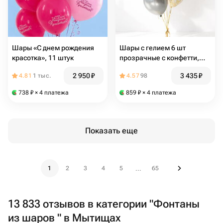
Шары «С днем рождения
Шары с гелием 6 шт
красотка», 11 штук
прозрачные с конфетти,
серебристые и золотые "Со
2 950
₽
3 435
₽
4.81
1 тыс.
4.57
98
вкусом. На День Рождения"
738
₽
× 4 платежа
859
₽
× 4 платежа
Показать еще
1
2
3
4
5
65
...
13 833 отзывов в категории "Фонтаны
из шаров " в Мытищах