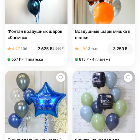
Фонтан воздушных шаров
Воздушные шары мишка в
«Космос»
шапке
2 625
₽
3 250
₽
4.97
106
3 500
₽
4.90
3 тыс.
657
₽
× 4 платежа
813
₽
× 4 платежа