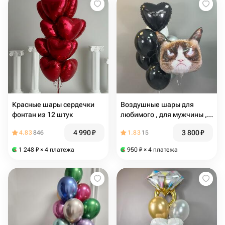
Красные шары сердечки
Воздушные шары для
фонтан из 12 штук
любимого , для мужчины ,
черные , серебро сердце с
4 990
₽
3 800
₽
4.83
846
1.83
15
надписью , суровый кот
1 248
₽
× 4 платежа
950
₽
× 4 платежа