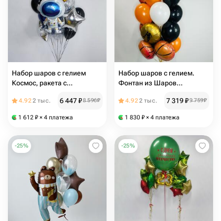
Набор шаров с гелием
Набор шаров с гелием.
Космос, ракета с
Фонтан из Шаров
космонавтом
Баскетбол
6 447
₽
7 319
₽
4.92
2 тыс.
8 596
₽
4.92
2 тыс.
9 759
₽
1 612
₽
× 4 платежа
1 830
₽
× 4 платежа
-
25
%
-
25
%