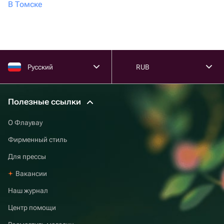
В Томске
быстрее. Даже если вы живете в другом городе, но
желаете купить фонтан из воздушных шаров, это не
проблема: перед поиском товара напишите адрес
получателя и выбирайте товары из его города. Курьер
доставит покупку бережно и не будет беспокоить
Русский
RUB
лишними звонками. Эмоции от такого невероятного
подарка запомнятся надолго. Выбрать композиции на
вечеринку тоже быстро. Если нужны недорогие
Полезные ссылки
варианты, используйте фильтр по цене.
О Флаувау
Фирменный стиль
Для прессы
Вакансии
Наш журнал
Центр помощи