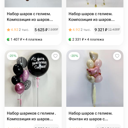
Набор шаров с гелием.
Набор шаров с гелием.
Композиция из шаров
Композиция из шаров
"Волшебный мишка"
Отважному защитнику
5 625
₽
9 321
₽
4.92
2 тыс.
7 500
₽
4.92
2 тыс.
12 428
₽
1 407
₽
× 4 платежа
2 331
₽
× 4 платежа
-
25
%
-
20
%
Набор шариков с гелием .
Набор шаров с гелием.
Композиция из шаров
Фонтан из шаров с
Полосатый шик
Любовью