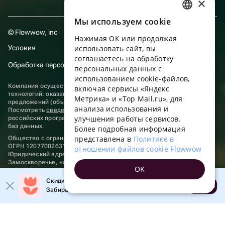
×
Мы используем сookie
RUSSIAN
© Flowwow, inc
Нажимая ОК или продолжая
ENGLISH
Условия
использовать сайт, вы
UKRAINIAN
соглашаетесь на обработку
Обработка персональных данных
персональных данных с
PORTUGUESE
использованием cookie-файлов,
Компания осуществляет деятельность в области информационных
включая сервисы «Яндекс
SPANISH
технологий: оказание услуг в сети “Интернет” по размещению
Метрика» и «Top Mail.ru», для
предложений (объявлений) продавцов о реализации товаров.
анализа использования и
HUNGARIAN
Посмотреть
сведения о программах
, включенных в реестр
улучшения работы сервисов.
российских программ для электронных вычислительных машин и
ITALIAN
баз данных.
Более подробная информация
представлена в
Политике в
Общество с ограниченной ответственностью «ФЛАУВАУ»
FRENCH
ОГРН 1207700263198, ИНН 9702020445
отношении файлов cookie Flowwow
Юридический адрес: г. Москва, вн.тер. г. Муниципальный округ
TURKISH
Замоскворечье, наб. Садовническая, д. 9, помещ. 2/3.
OK
hello@flowwow.com
8 800 555-16-15
GERMAN
Скидка до 10% на первый заказ!
Применяются
рекомендательные технологии
Открыть
Забирайте промокод в приложении!
POLISH