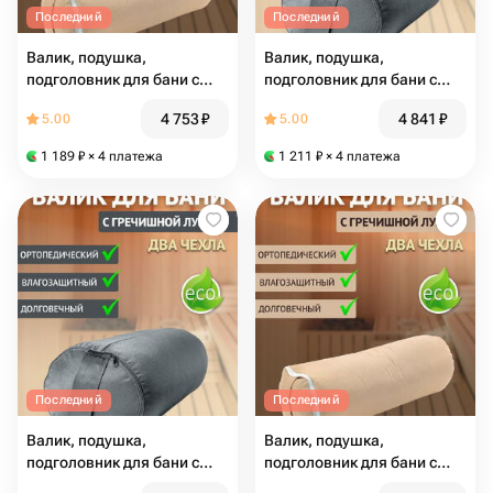
Последний
Последний
Валик, подушка,
Валик, подушка,
подголовник для бани с
подголовник для бани с
гречишной лузгой 6 кг, 70
гречишной лузгой 4 кг, 50
4 753
₽
4 841
₽
5.00
5.00
см, бежевый
см, серый
1 189
₽
× 4 платежа
1 211
₽
× 4 платежа
Последний
Последний
Валик, подушка,
Валик, подушка,
подголовник для бани с
подголовник для бани с
гречишной лузгой 6 кг, 70
гречишной лузгой 4 кг, 50