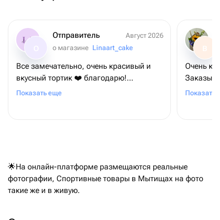
Отправитель
Август 2026
о магазине
Linaart_cake
О
В
Все замечательно, очень красивый и
Очень кл
вкусный тортик ❤️ благодарю!
Заказыва
Привезли вовремя🙌🏻
слегка непонят
Показать еще
Показать 
рассказа
🌟На онлайн-платформе размещаются реальные
фотографии, Спортивные товары в Мытищах на фото
такие же и в живую.