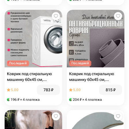
Последний
Последний
Коврик под стиральную
Коврик под стиральную
машинку 60х45 см,
машинку 60х45 см,
устраняет перемещение,
устраняет перемещение,
783
₽
815
₽
5.00
5.00
снижает шум и вибрацию
снижает шум и вибрацию
(под технику) розовый
(под технику) серый
196
₽
× 4 платежа
204
₽
× 4 платежа