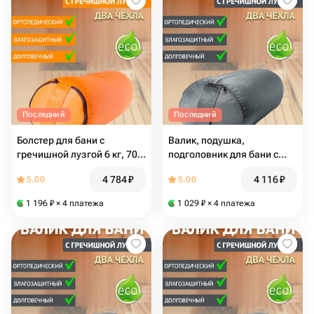
Последний
Последний
Болстер для бани с
Валик, подушка,
гречишной лузгой 6 кг, 70
подголовник для бани с
см, оранжевый
гречишной лузгой 5 кг, 60
4 784
₽
4 116
₽
5.00
5.00
см, серый
1 196
₽
× 4 платежа
1 029
₽
× 4 платежа