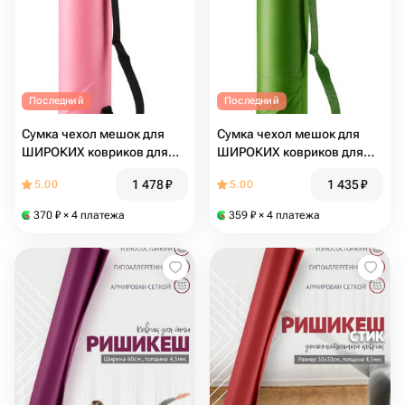
Последний
Последний
Сумка чехол мешок для
Сумка чехол мешок для
ШИРОКИХ ковриков для
ШИРОКИХ ковриков для
фитнеса и йоги размер 16 х
фитнеса и йоги размер 16 х
1 478
₽
1 435
₽
5.00
5.00
80 см (розовый)
80 см (зеленый)
370
₽
× 4 платежа
359
₽
× 4 платежа