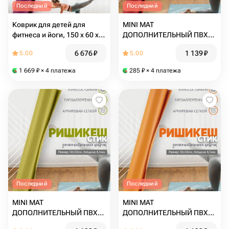
Последний
Последний
Коврик для детей для
MINI MAT
фитнеса и йоги, 150 х 60 х
ДОПОЛНИТЕЛЬНЫЙ ПВХ
0,45 см, Rishikesh
коврик для йоги, фитнеса и
6 676
₽
1 139
₽
5.00
5.00
Ришикеш, Сиреневый,
спорта из Германии 30 х 30
прочный и нескользящий
х 0,45 см, бордовый
1 669
₽
× 4 платежа
285
₽
× 4 платежа
из Германии
Последний
Последний
MINI MAT
MINI MAT
ДОПОЛНИТЕЛЬНЫЙ ПВХ
ДОПОЛНИТЕЛЬНЫЙ ПВХ
коврик для йоги, фитнеса и
коврик для йоги, фитнеса и