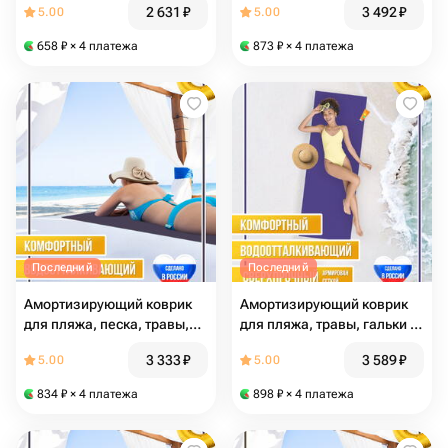
2 631
₽
3 492
₽
5.00
5.00
658
₽
× 4 платежа
873
₽
× 4 платежа
Последний
Последний
Амортизирующий коврик
Амортизирующий коврик
для пляжа, песка, травы,
для пляжа, травы, гальки и
гальки, фиолетовый, 183 х
песка, комфортный и яркий
3 333
₽
3 589
₽
5.00
5.00
60 х 0,3 см
сиреневый, размер 185 x
60 x 0.45 см
834
₽
× 4 платежа
898
₽
× 4 платежа