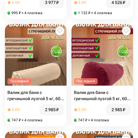
3 977
₽
4 526
₽
5.00
5.00
см, серый
см, бежевый
995
₽
× 4 платежа
1 132
₽
× 4 платежа
Последний
Последний
Валик для бани с
Валик для бани с
гречишной лузгой 5 кг, 60
гречишной лузгой 5 кг, 60
см, бежевый
см, бордо
2 985
₽
2 985
₽
5.00
5.00
747
₽
× 4 платежа
747
₽
× 4 платежа