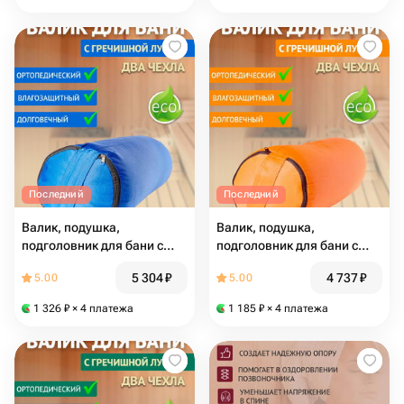
Последний
Последний
Валик, подушка,
Валик, подушка,
подголовник для бани с
подголовник для бани с
гречишной лузгой 6 кг, 70
гречишной лузгой 6 кг, 70
5 304
₽
4 737
₽
5.00
5.00
см, синий
см, оранжевый
1 326
₽
× 4 платежа
1 185
₽
× 4 платежа