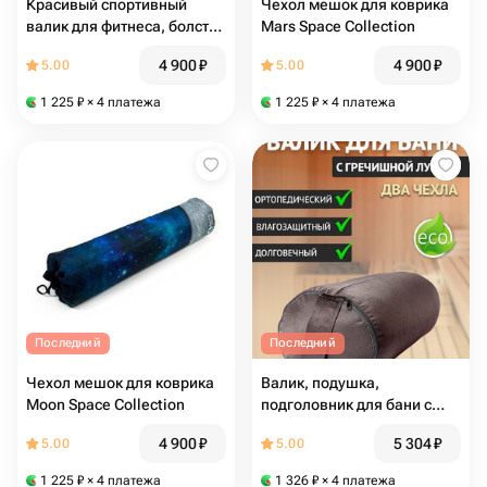
Красивый спортивный
Чехол мешок для коврика
валик для фитнеса, болстер
Mars Space Collection
для йоги с лузгой, валик
4 900
₽
4 900
₽
5.00
5.00
для спины Mars Space
Collection
1 225
₽
× 4 платежа
1 225
₽
× 4 платежа
Последний
Последний
Чехол мешок для коврика
Валик, подушка,
Moon Space Collection
подголовник для бани с
гречишной лузгой 6 кг, 70
4 900
₽
5 304
₽
5.00
5.00
см, черный
1 225
₽
× 4 платежа
1 326
₽
× 4 платежа