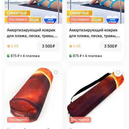
Последний
Последний
Амортизирующий коврик
Амортизирующий коврик
для пляжа, песка, травы,
для пляжа, песка, травы,
гальки, фиолетовый,
гальки, синий, размер 183
3 500
₽
3 500
₽
5.00
5.00
размер 183 и 0,45 см
и 0,45 см
875
₽
× 4 платежа
875
₽
× 4 платежа
Последний
Последний