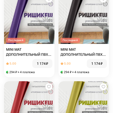
Последний
Последний
MINI MAT
MINI MAT
ДОПОЛНИТЕЛЬНЫЙ ПВХ
ДОПОЛНИТЕЛЬНЫЙ ПВХ
коврик для йоги, фитнеса и
коврик для йоги, фитнеса и
1 174
₽
1 174
₽
5.00
5.00
спорта из Германии 30 х 30
спорта из Германии 30 х 30
х 0,45 см, фиолетовый
х 0,45 см, черный
294
₽
× 4 платежа
294
₽
× 4 платежа