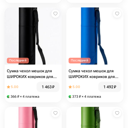
Последний
Последний
Сумка чехол мешок для
Сумка чехол мешок для
ШИРОКИХ ковриков для
ШИРОКИХ ковриков для
фитнеса и йоги размер 16 х
фитнеса и йоги размер 16 х
1 463
₽
1 492
₽
5.00
5.00
80 см (Черный)
80 см (синий)
366
₽
× 4 платежа
373
₽
× 4 платежа