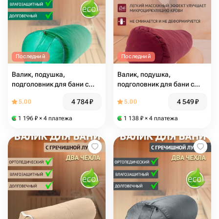
Последний
Последний
Валик, подушка,
Валик, подушка,
подголовник для бани с
подголовник для бани с
гречишной лузгой 6 кг, 70
гречишной лузгой 6 кг, 70
4 784
₽
4 549
₽
5.00
5.00
см, зеленый
см, бордовый
1 196
₽
× 4 платежа
1 138
₽
× 4 платежа