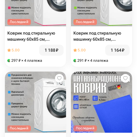
Последний
Последний
Коврик под стиральную
Коврик под стиральную
машинку 60х85 см,
машинку 60х85 см,
устраняет перемещение,
устраняет перемещение,
1 188
₽
1 164
₽
5.00
5.00
снижает шум и вибрацию
снижает шум и вибрацию
(под технику) розовый
(под технику) зеленый
297
₽
× 4 платежа
291
₽
× 4 платежа
Последний
Последний