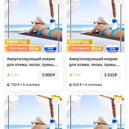
Последний
Последний
Амортизирующий коврик
Амортизирующий коврик
для пляжа, песка, травы,
для пляжа, песка, травы,
гальки, фиолетовый,
гальки, коричневый,
3 000
₽
3 333
₽
5.00
5.00
размер 183 x 60 x 0.45 см
размер 183 x 60 x 0.45 см
750
₽
× 4 платежа
834
₽
× 4 платежа