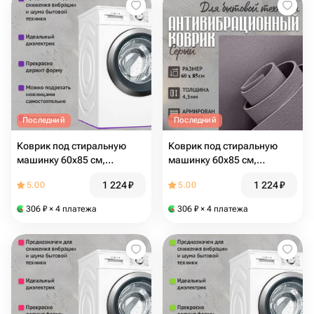
Последний
Последний
Коврик под стиральную
Коврик под стиральную
машинку 60х85 см,
машинку 60х85 см,
устраняет перемещение,
устраняет перемещение,
1 224
₽
1 224
₽
5.00
5.00
снижает шум и вибрацию
снижает шум и вибрацию
(под технику) фиолетовый
(под технику) серый
306
₽
× 4 платежа
306
₽
× 4 платежа