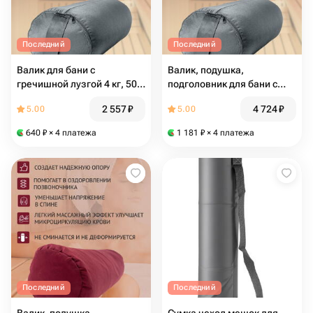
Последний
Последний
Валик для бани с
Валик, подушка,
гречишной лузгой 4 кг, 50
подголовник для бани с
см, серый
гречишной лузгой 5 кг, 60
2 557
₽
4 724
₽
5.00
5.00
см, светло - серый
640
₽
× 4 платежа
1 181
₽
× 4 платежа
Последний
Последний