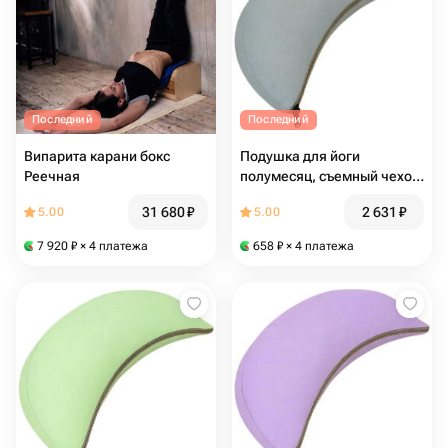
Последний
Последний
Випарита карани бокс
Подушка для йоги
Реечная
полумесяц, съемный чехол
Pastel Полумесяц, голубой
31 680
₽
2 631
₽
5.00
5.00
7 920
₽
× 4 платежа
658
₽
× 4 платежа