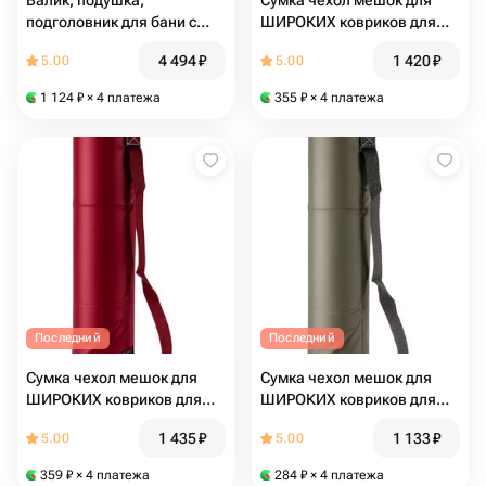
Валик, подушка,
Сумка чехол мешок для
подголовник для бани с
ШИРОКИХ ковриков для
гречишной лузгой 5 кг, 60
фитнеса и йоги размер 16 х
4 494
₽
1 420
₽
5.00
5.00
см, бордо
80 см (серый)
1 124
₽
× 4 платежа
355
₽
× 4 платежа
Последний
Последний
Сумка чехол мешок для
Сумка чехол мешок для
ШИРОКИХ ковриков для
ШИРОКИХ ковриков для
фитнеса и йоги размер 16 х
фитнеса и йоги размер 16 х
1 435
₽
1 133
₽
5.00
5.00
80 см (бордовый)
80 см (хаки)
359
₽
× 4 платежа
284
₽
× 4 платежа