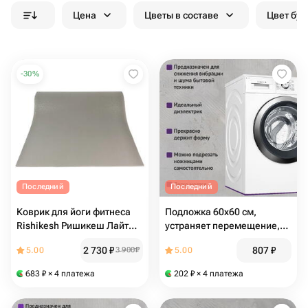
Цена
Цветы в составе
Цвет бук
-
30
%
Последний
Последний
Коврик для йоги фитнеса
Подложка 60х60 см,
Rishikesh Ришикеш Лайт
устраняет перемещение,
Россия, Серый, прочный и
снижает шум и выбрацию
2 730
₽
807
₽
5.00
3 900
₽
5.00
нескользящий, Bodhi Бодхи
(под технику) фиолетовый
683
₽
× 4 платежа
202
₽
× 4 платежа