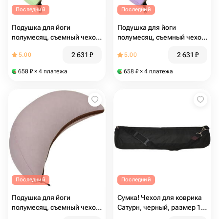
Последний
Последний
Подушка для йоги
Подушка для йоги
полумесяц, съемный чехол
полумесяц, съемный чехол
Pastel Полумесяц,
Pastel Полумесяц,
2 631
₽
2 631
₽
5.00
5.00
фисташковый
лавандовый
658
₽
× 4 платежа
658
₽
× 4 платежа
Последний
Последний
Подушка для йоги
Сумка! Чехол для коврика
полумесяц, съемный чехол
Сатурн, черный, размер 19
Pastel Полумесяц, розовый
х 70 см