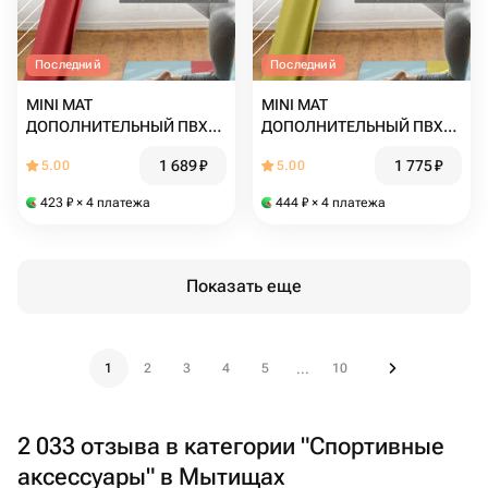
Последний
Последний
MINI MAT
MINI MAT
ДОПОЛНИТЕЛЬНЫЙ ПВХ
ДОПОЛНИТЕЛЬНЫЙ ПВХ
коврик для йоги, фитнеса и
коврик для йоги, фитнеса и
1 689
₽
1 775
₽
5.00
5.00
спорта из Германии 60 х 30
спорта из Германии 60 х 30
х 0,45 см, бордовый
х 0,45 см, зеленый
423
₽
× 4 платежа
444
₽
× 4 платежа
Показать еще
1
2
3
4
5
10
...
2 033 отзыва в категории "Спортивные
аксессуары" в Мытищах