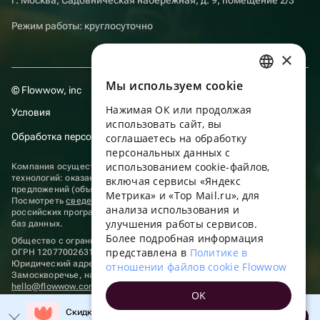
Режим работы: круглосуточно
×
Мы используем сookie
RUSSIAN
© Flowwow, inc
Нажимая ОК или продолжая
Условия
ENGLISH
использовать сайт, вы
Обработка персональных данных
UKRAINIAN
соглашаетесь на обработку
персональных данных с
PORTUGUESE
использованием cookie-файлов,
Компания осуществляет деятельность в области информационных
технологий: оказание услуг в сети “Интернет” по размещению
включая сервисы «Яндекс
SPANISH
предложений (объявлений) продавцов о реализации товаров.
Метрика» и «Top Mail.ru», для
Посмотреть
сведения о программах
, включенных в реестр
анализа использования и
HUNGARIAN
российских программ для электронных вычислительных машин и
улучшения работы сервисов.
баз данных.
ITALIAN
Более подробная информация
Общество с ограниченной ответственностью «ФЛАУВАУ»
представлена в
Политике в
ОГРН 1207700263198, ИНН 9702020445
FRENCH
Юридический адрес: г. Москва, вн.тер. г. Муниципальный округ
отношении файлов cookie Flowwow
Замоскворечье, наб. Садовническая, д. 9, помещ. 2/3.
TURKISH
hello@flowwow.com
8 800 555-16-15
OK
Применяются
рекомендательные технологии
GERMAN
Скидка до 10% на первый заказ!
Открыть