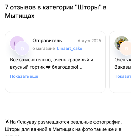
7 отзывов в категории "Шторы" в
Мытищах
Отправитель
Август 2026
о магазине
Linaart_cake
О
В
Все замечательно, очень красивый и
Очень кл
вкусный тортик ❤️ благодарю!
Заказыва
Привезли вовремя🙌🏻
слегка непонят
Показать еще
Показать 
рассказа
🌟На Флаувау размещаются реальные фотографии,
Шторы для ванной в Мытищах на фото такие же и в