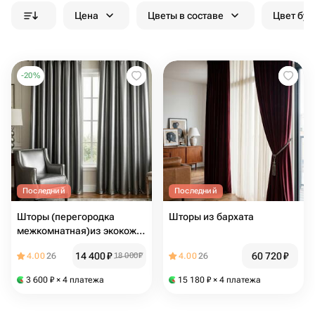
Цена
Цветы в составе
Цвет бук
-
20
%
Последний
Последний
Шторы (перегородка
Шторы из бархата
межкомнатная)из экокожи
двухсторонняя
14 400
₽
60 720
₽
4.00
26
18 000
₽
4.00
26
3 600
₽
× 4 платежа
15 180
₽
× 4 платежа