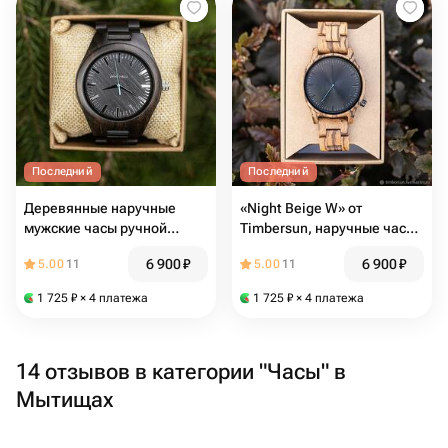
Последний
Последний
Деревянные наручные
«Night Beige W» от
мужские часы ручной
Timbersun, наручные часы
работы «Black Prince W» от
из дерева, ручная работа
6 900
₽
6 900
₽
5.00
11
5.00
11
Timbersun
1 725
₽
× 4 платежа
1 725
₽
× 4 платежа
14 отзывов в категории "Часы" в
Мытищах