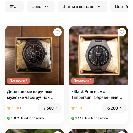
Цена
Цветы в составе
Цвет бук
Последний
Последний
Деревянные наручные
«Black Prince L» от
мужские часы ручной
Timbersun. Деревянные
работы «Tower Dark W» от
наручные часы ручной
7 500
₽
6 200
₽
5.00
11
5.00
11
Timbersun
работы
1 875
₽
× 4 платежа
1 550
₽
× 4 платежа