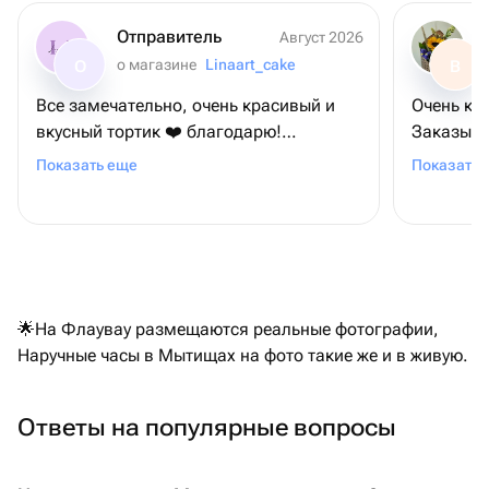
Отправитель
Август 2026
о магазине
Linaart_cake
О
В
Все замечательно, очень красивый и
Очень кл
вкусный тортик ❤️ благодарю!
Заказыва
Привезли вовремя🙌🏻
слегка непонят
Показать еще
Показать 
рассказа
🌟На Флаувау размещаются реальные фотографии,
Наручные часы в Мытищах на фото такие же и в живую.
Ответы на популярные вопросы