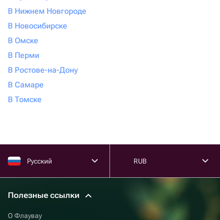
В Нижнем Новгороде
В Новосибирске
В Омске
В Перми
В Ростове-на-Дону
В Самаре
В Томске
Русский
RUB
Полезные ссылки
О Флаувау