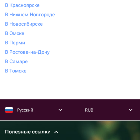
В Красноярске
В Нижнем Новгороде
В Новосибирске
В Омске
В Перми
В Ростове-на-Дону
В Самаре
В Томске
Русский
RUB
Полезные ссылки