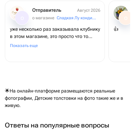
Отправитель
Август 2026
о магазине
Сладкая Лу кондитерский дом
О
О
уже несколько раз заказывала клубнику
👍
в этом магазине, это просто что то
невероятное, всегда безумно вкусная и
Показать еще
качественная сама ягода, все в
очередной раз в восторге!
🌟На онлайн-платформе размещаются реальные
фотографии, Детские толстовки на фото такие же и в
живую.
Ответы на популярные вопросы