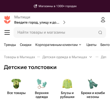
Магазины в 1300+ городах
Мытищи
Введите город, улицу и дом доставки
Найти товары и магазины
Тренды
Скидки
Корпоративным клиентам
Цветы
Бенто
Товары в Мытищах
Детская одежда в Мытищах
Детск
Детские толстовки
Все товары
Верхняя
Блузы и
Брюки и комби​
одежда
рубашки
незоны