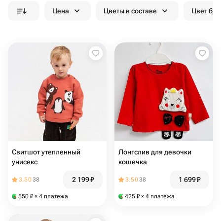
Цена
Цветы в составе
Цвет бук
Свитшот утепленный
Лонгслив для девочки
унисекс
кошечка
2 199
₽
1 699
₽
3.50
38
3.50
38
550
₽
× 4 платежа
425
₽
× 4 платежа