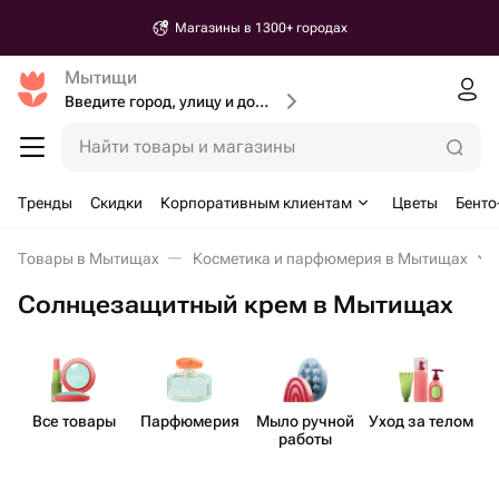
Магазины в 1300+ городах
Мытищи
Введите город, улицу и дом доставки
Найти товары и магазины
Тренды
Скидки
Корпоративным клиентам
Цветы
Бенто
Товары в Мытищах
Косметика и парфюмерия в Мытищах
Солнцезащитный крем в Мытищах
Все товары
Парф​юмерия
Мыло ручной
Уход за телом
работы