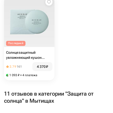
Последний
Солнцезащитный
увлажняющий кушон
ACCOJE Protective SPF50
4 370
₽
2.79
161
17г
1 093
₽
× 4 платежа
11 отзывов в категории "Защита от
солнца" в Мытищах