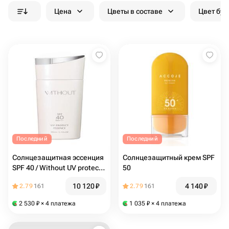
Цена
Цветы в составе
Цвет бук
Последний
Последний
Солнцезащитная эссенция
Солнцезащитный крем SPF
SPF 40 / Without UV protect
50
essence
10 120
₽
4 140
₽
2.79
161
2.79
161
2 530
₽
× 4 платежа
1 035
₽
× 4 платежа