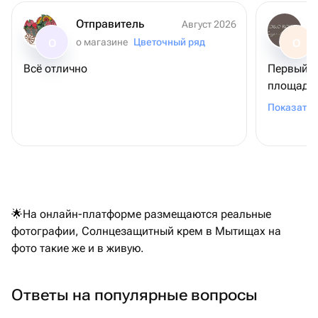
Отправитель
Август 2026
о магазине
Цветочный ряд
О
О
Всё отлично
Первый р
площадке
подруге 
Показать 
Выбрала 
прошло о
цветочки
магазину
французс
🌟На онлайн-платформе размещаются реальные
фотографии, Солнцезащитный крем в Мытищах на
фото такие же и в живую.
Ответы на популярные вопросы