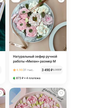
Натуральный зефир ручной
работы «Милан» размер М
3 490
₽
4.90
31 тыс.
6 980
₽
873
₽
× 4 платежа