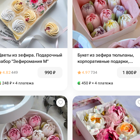
Цветы из зефира. Подарочный
Букет из зефира тюльпаны,
набор "Зефиромания M"
корпоративные подарки,
презент
990
₽
1 800
₽
4.82
449
4.97
734
248
₽
× 4 платежа
450
₽
× 4 платежа