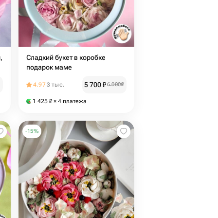
,
Сладкий букет в коробке
подарок маме
5 700
₽
4.97
3 тыс.
6 000
₽
1 425
₽
× 4 платежа
-
15
%