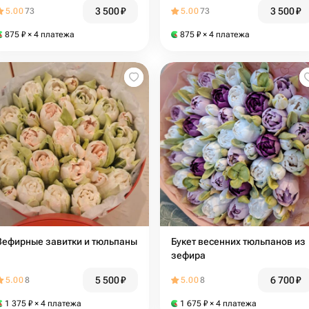
3 500
₽
3 500
₽
5.00
73
5.00
73
875
₽
× 4 платежа
875
₽
× 4 платежа
Зефирные завитки и тюльпаны
Букет весенних тюльпанов из
зефира
5 500
₽
6 700
₽
5.00
8
5.00
8
1 375
₽
× 4 платежа
1 675
₽
× 4 платежа