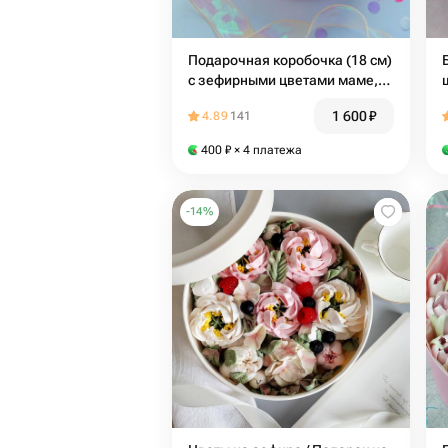
Подарочная коробочка (18 см)
с зефирными цветами маме,
на день рождение, подруге
1 600
₽
4.89
141
400
₽
× 4 платежа
-
14
%