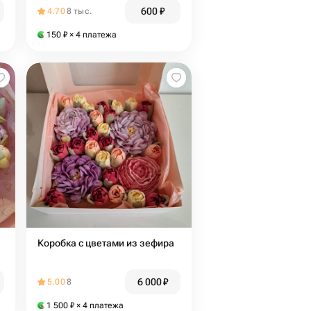
600
₽
4.70
8 тыс.
150
₽
× 4 платежа
Коробка с цветами из зефира
6 000
₽
5.00
8
1 500
₽
× 4 платежа