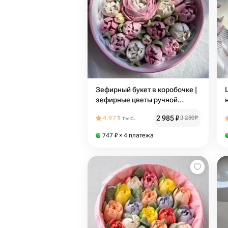
Зефирный букет в коробочке |
зефирные цветы ручной
работы в розовой шляпной
2 985
₽
4.97
1 тыс.
3 280
₽
коробке
747
₽
× 4 платежа