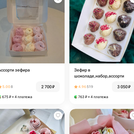
Ассорти зефира
Зефир в
шоколаде,набор,ассорти
2 700
₽
3 050
₽
5.00
8
4.96
519
675
₽
× 4 платежа
763
₽
× 4 платежа