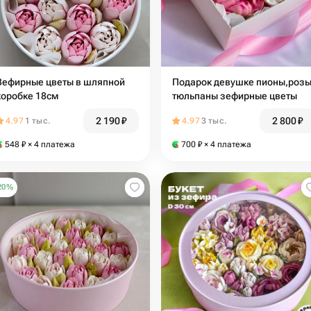
Зефирные цветы в шляпной
Подарок девушке пионы,розы
коробке 18см
тюльпаны зефирные цветы
2 190
₽
2 800
₽
4.97
1 тыс.
4.97
3 тыс.
548
₽
× 4 платежа
700
₽
× 4 платежа
20
%