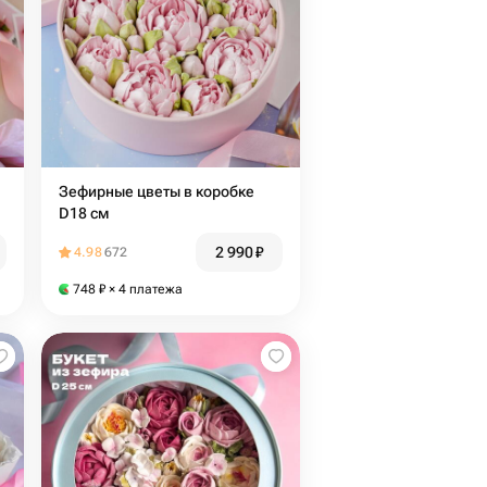
Зефирные цветы в коробке
D18 см
2 990
₽
4.98
672
748
₽
× 4 платежа