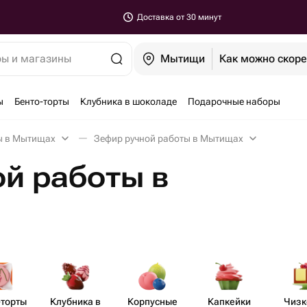
Доставка от 30 минут
ры и магазины
Мытищи
Как можно скор
ы
Бенто-торты
Клубника в шоколаде
Подарочные наборы
ы в Мытищах
Зефир ручной работы в Мытищах
й работы в
-торты
Клубника в
Корпусные
Капкейки
Чизк