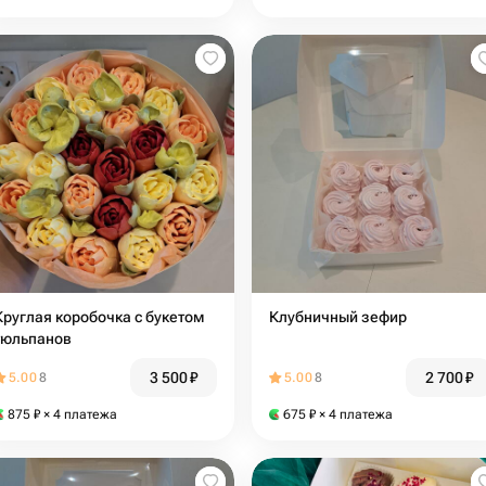
Круглая коробочка с букетом
Клубничный зефир
тюльпанов
3 500
₽
2 700
₽
5.00
8
5.00
8
875
₽
× 4 платежа
675
₽
× 4 платежа