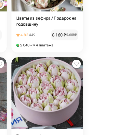
Цветы из зефира / Подарок на
годовщину
8 160
₽
₽
4.82
449
9 600
₽
2 040
₽
× 4 платежа