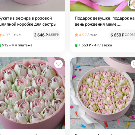
Букет из зефира в розовой
Подарок девушке, подарок на
шляпной коробке для сестры
день рождения маме,
съедобный букет для коллег
3 646
₽
6 650
₽
4.97
1 тыс.
4 557
₽
4.97
3 тыс.
7 000
912
₽
× 4 платежа
1 663
₽
× 4 платежа