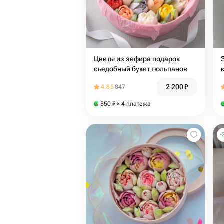
Цветы из зефира подарок
съедобный букет тюльпанов
2 200
₽
4.85
847
550
₽
× 4 платежа
-