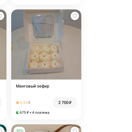
Манговый зефир
2 700
₽
5.00
8
675
₽
× 4 платежа
-
50
%