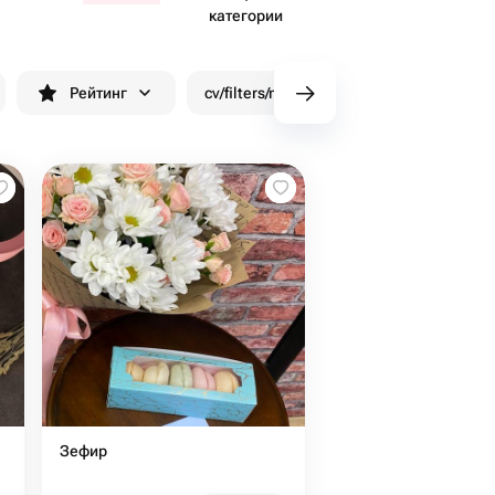
категории
Рейтинг
cv/filters/name_fast_delivery
Скид
Зефир