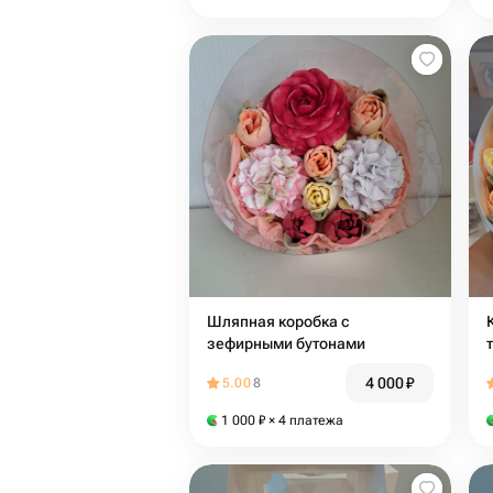
Шляпная коробка с
зефирными бутонами
4 000
₽
5.00
8
1 000
₽
× 4 платежа