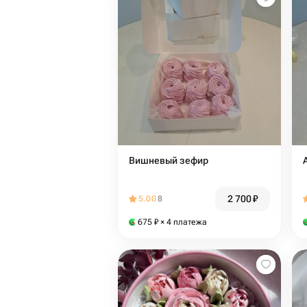
Вишневый зефир
2 700
₽
5.00
8
675
₽
× 4 платежа