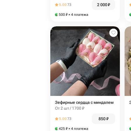
2 000
₽
5.00
73
500
₽
× 4 платежа
Зефирные сердца с миндалем
От 2 шт / 1700 ₽
850
₽
5.00
73
425
₽
× 4 платежа