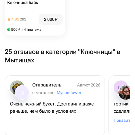
Ключница Байк
2 000
₽
4.82
202
500
₽
× 4 платежа
25 отзывов в категории "Ключницы" в
Мытищах
Отправитель
Август 2026
о магазине
Mysunflower
О
Очень нежный букет. Доставили даже
тортик ш
раньше, чем было в условиях
сделали 
моей подр
Показать 