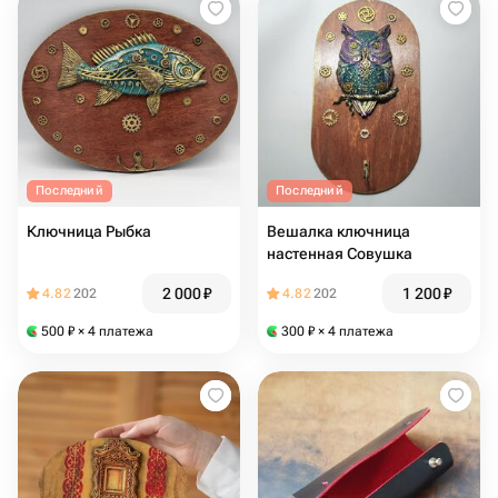
Последний
Последний
Ключница Рыбка
Вешалка ключница
настенная Совушка
2 000
₽
1 200
₽
4.82
202
4.82
202
500
₽
× 4 платежа
300
₽
× 4 платежа