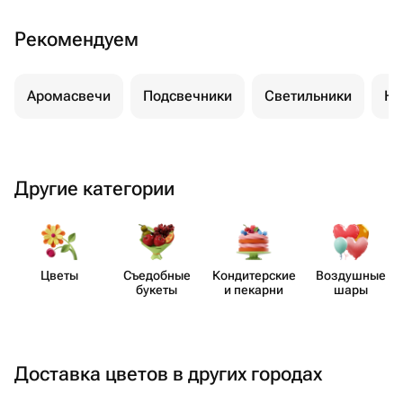
Рекомендуем
Аромасвечи
Подсвечники
Светильники
Но
Другие категории
Цветы
Съедобные
Кондит​ерские
Воздушные
букеты
и пекарни
шары
Доставка цветов в других городах