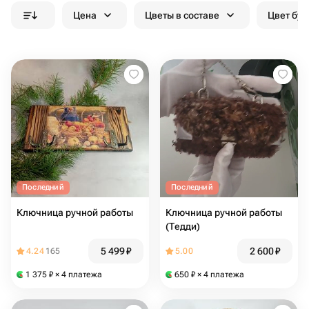
Цена
Цветы в составе
Цвет бук
Последний
Последний
Ключница ручной работы
Ключница ручной работы
(Тедди)
5 499
₽
2 600
₽
4.24
165
5.00
1 375
₽
× 4 платежа
650
₽
× 4 платежа