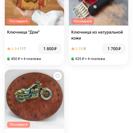
Последний
Последний
Ключница "Дом"
Ключница из натуральной
кожи
1 800
₽
1 700
₽
4.84
117
5.00
8
450
₽
× 4 платежа
425
₽
× 4 платежа
Последний