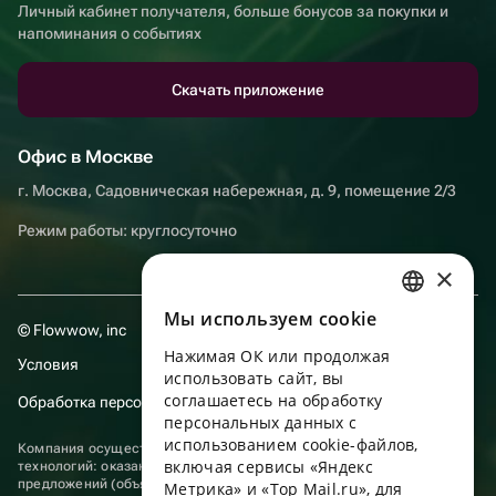
Личный кабинет получателя, больше бонусов за покупки и
напоминания о событиях
Скачать приложение
Офис в Москве
г. Москва, Садовническая набережная, д. 9, помещение 2/3
Режим работы: круглосуточно
×
Мы используем сookie
RUSSIAN
© Flowwow, inc
Нажимая ОК или продолжая
ENGLISH
Условия
использовать сайт, вы
UKRAINIAN
соглашаетесь на обработку
Обработка персональных данных
персональных данных с
PORTUGUESE
использованием cookie-файлов,
Компания осуществляет деятельность в области информационных
включая сервисы «Яндекс
технологий: оказание услуг в сети “Интернет” по размещению
SPANISH
предложений (объявлений) продавцов о реализации товаров.
Метрика» и «Top Mail.ru», для