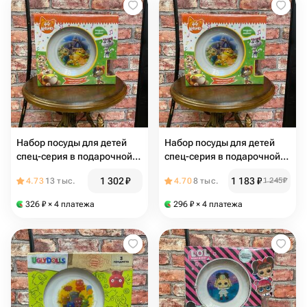
Набор посуды для детей
Набор посуды для детей
спец-серия в подарочной
спец-серия в подарочной
упаковке
упаковке
1 302
₽
1 183
₽
4.73
13 тыс.
4.70
8 тыс.
1 245
₽
326
₽
× 4 платежа
296
₽
× 4 платежа