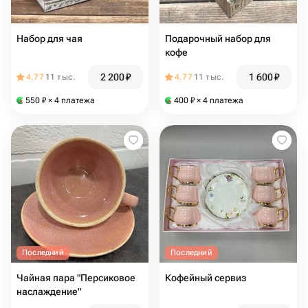
Набор для чая
Подарочный набор для
кофе
2 200
₽
1 600
₽
4.77
11 тыс.
4.77
11 тыс.
550
₽
× 4 платежа
400
₽
× 4 платежа
Последний
Последний
Чайная пара "Персиковое
Кофейный сервиз
наслаждение"