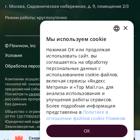
г. Москва, Садовническая набережная, д. 9, помещение 2/3
Режим работы: круглосуточно
×
Мы используем сookie
RUSSIAN
© Flowwow, inc
Нажимая ОК или продолжая
ENGLISH
Условия
использовать сайт, вы
UKRAINIAN
соглашаетесь на обработку
Обработка персональных данных
персональных данных с
PORTUGUESE
использованием cookie-файлов,
Компания осуществляет деятельность в области информационных
включая сервисы «Яндекс
SPANISH
технологий: оказание услуг в сети “Интернет” по размещению
Метрика» и «Top Mail.ru», для
предложений (объявлений) продавцов о реализации товаров.
анализа использования и
HUNGARIAN
Посмотреть
сведения о программах
, включенных в реестр
улучшения работы сервисов.
российских программ для электронных вычислительных машин и
ITALIAN
баз данных.
Более подробная информация
представлена в
Политике в
Общество с ограниченной ответственностью «ФЛАУВАУ»
FRENCH
ОГРН 1207700263198, ИНН 9702020445
отношении файлов cookie Flowwow
Юридический адрес: г. Москва, вн.тер. г. Муниципальный округ
TURKISH
Замоскворечье, наб. Садовническая, д. 9, помещ. 2/3.
OK
hello@flowwow.com
8 800 555-16-15
GERMAN
Скидка до 10% на первый заказ!
Применяются
рекомендательные технологии