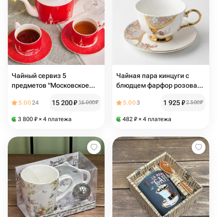
Чайный сервиз 5
Чайная пара кинцуги с
предметов "Московское
блюдцем фарфор розовая
чаепитие" в подарочной
210мл
15 200
₽
1 925
₽
5.00
24
16 000
₽
5.00
3
2 500
₽
упаковке
3 800
₽
× 4 платежа
482
₽
× 4 платежа