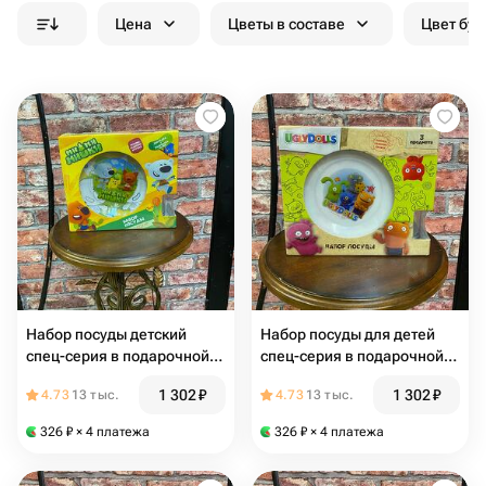
Цена
Цветы в составе
Цвет бук
Набор посуды детский
Набор посуды для детей
спец-серия в подарочной
спец-серия в подарочной
упаковке
упаковке
1 302
₽
1 302
₽
4.73
13 тыс.
4.73
13 тыс.
326
₽
× 4 платежа
326
₽
× 4 платежа