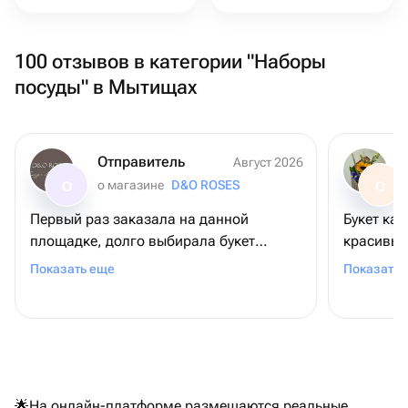
100 отзывов в категории "Наборы
посуды" в Мытищах
Отправитель
Август 2026
о магазине
D&O ROSES
О
О
Первый раз заказала на данной
Букет как
площадке, долго выбирала букет
красивые
подруге на день день рождения.
довольна
Показать еще
Показать 
Выбрала данный магазин. Но всё
прошло отлично, будем надеется, что
цветочки долго простоят. Спасибо
магазину за чудесную композицию из
французских роз🤗
🌟На онлайн-платформе размещаются реальные