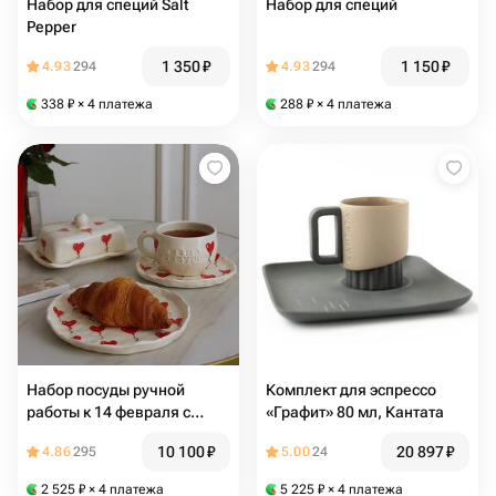
Набор для специй Salt
Набор для специй
Pepper
1 350
₽
1 150
₽
4.93
294
4.93
294
338
₽
× 4 платежа
288
₽
× 4 платежа
Набор посуды ручной
Комплект для эспрессо
работы к 14 февраля с
«Графит» 80 мл, Кантата
воздушными сердцами
10 100
₽
20 897
₽
4.86
295
5.00
24
2 525
₽
× 4 платежа
5 225
₽
× 4 платежа