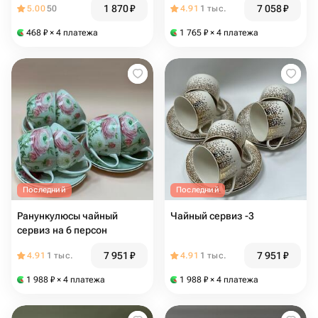
1 870
₽
7 058
₽
5.00
50
4.91
1 тыс.
468
₽
× 4 платежа
1 765
₽
× 4 платежа
Последний
Последний
Ранункулюсы чайный
Чайный сервиз -3
сервиз на 6 персон
7 951
₽
7 951
₽
4.91
1 тыс.
4.91
1 тыс.
1 988
₽
× 4 платежа
1 988
₽
× 4 платежа