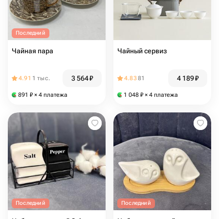
Последний
Чайная пара
Чайный сервиз
3 564
₽
4 189
₽
4.91
1 тыс.
4.83
81
891
₽
× 4 платежа
1 048
₽
× 4 платежа
Последний
Последний