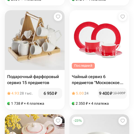
Последний
Подарочный фарфоровый
Чайный сервиз 6
сервиз 15 предметов
предметов "Московское
чаепитие" в подарочной
6 950
₽
9 400
₽
4.93
28 тыс.
5.00
24
10 000
₽
упаковке
1 738
₽
× 4 платежа
2 350
₽
× 4 платежа
-
23
%