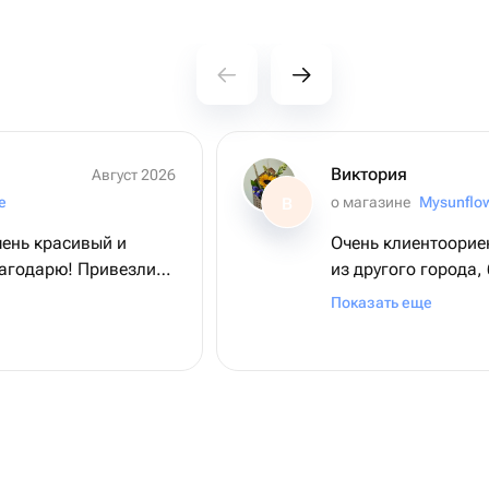
Виктория
Август 2026
e
о магазине
Mysunflo
В
чень красивый и
Очень клиентоориентирова
лагодарю! Привезли
из другого города,
непонятно. Связались, рассказали,
Показать еще
помогли и получате
Спасибо!