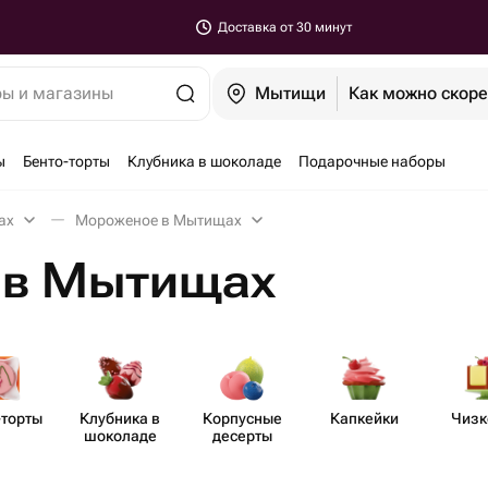
Доставка от 30 минут
ры и магазины
Мытищи
Как можно скор
ы
Бенто-торты
Клубника в шоколаде
Подарочные наборы
ах
Мороженое в Мытищах
 в Мытищах
-торты
Клубника в
Корпусные
Капкейки
Чизк
шоколаде
десерты