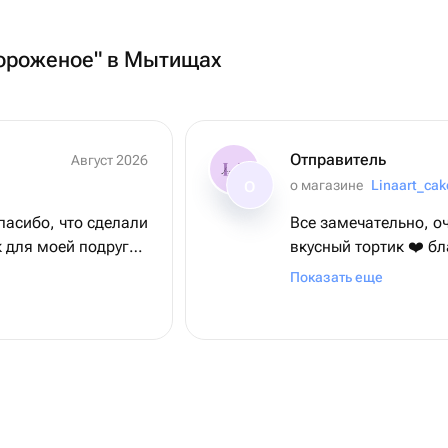
Мороженое" в Мытищах
Отправитель
Август 2026
о магазине
Linaart_cak
О
пасибо, что сделали
Все замечательно, о
 для моей подруги!
вкусный тортик ❤️ б
вовремя🙌🏻
Показать еще