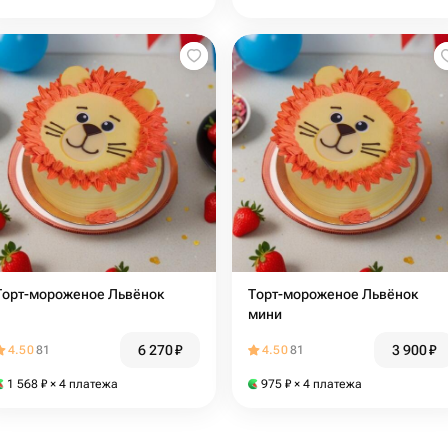
Торт-мороженое Львёнок
Торт-мороженое Львёнок
мини
6 270
₽
3 900
₽
4.50
81
4.50
81
1 568
₽
× 4 платежа
975
₽
× 4 платежа