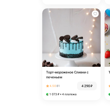
Торт-мороженое Сливки с
печеньем
4 290
₽
4.50
81
1 073
₽
× 4 платежа