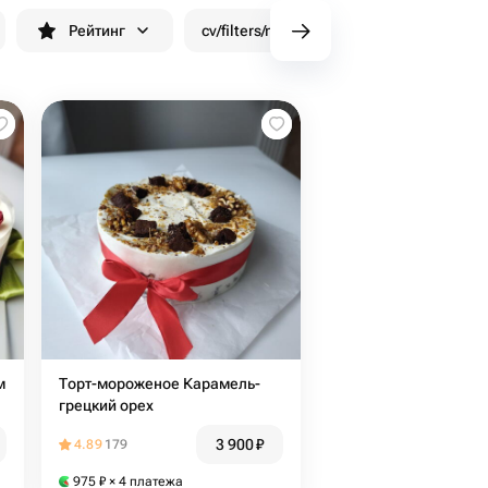
Рейтинг
cv/filters/name_fast_delivery
Скид
м
Торт-мороженое Карамель-
грецкий орех
3 900
₽
4.89
179
975
₽
× 4 платежа