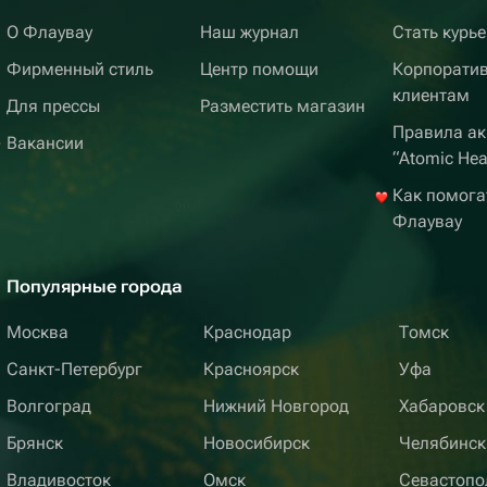
О Флаувау
Наш журнал
Стать курь
Фирменный стиль
Центр помощи
Корпорати
клиентам
Для прессы
Разместить магазин
Правила ак
Вакансии
“Atomic Hea
Как помога
Флаувау
Популярные города
Москва
Краснодар
Томск
Санкт-Петербург
Красноярск
Уфа
Волгоград
Нижний Новгород
Хабаровск
Брянск
Новосибирск
Челябинск
Владивосток
Омск
Севастопо