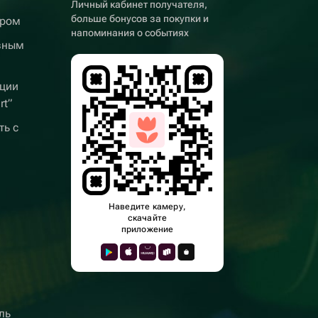
Личный кабинет получателя,
больше бонусов за покупки и
ером
напоминания о событиях
вным
ции
rt”
ть с
Наведите камеру,
скачайте
приложение
ль