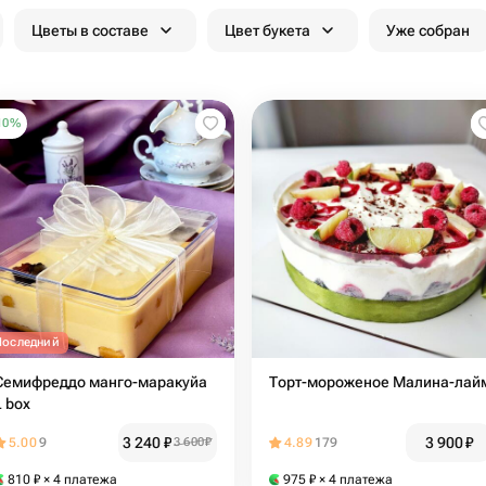
Цветы в составе
Цвет букета
Уже собран
10
%
Последний
Семифреддо манго-маракуйа
Торт-мороженое Малина-лай
L box
3 240
₽
3 900
₽
5.00
9
3 600
₽
4.89
179
810
₽
× 4 платежа
975
₽
× 4 платежа