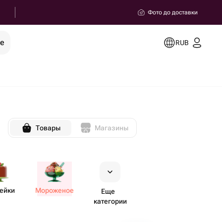
Фото до доставки
ее
RUB
Товары
Магазины
ейки
Мороженое
Еще
категории