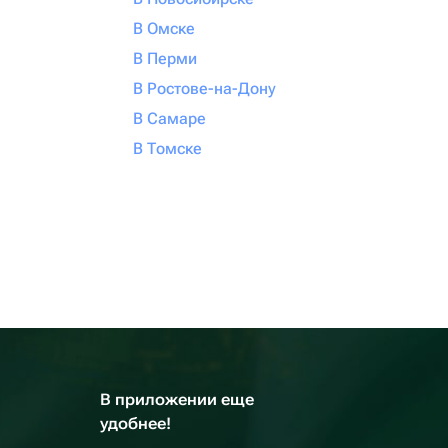
В Омске
В Перми
В Ростове-на-Дону
В Самаре
В Томске
В приложении еще
удобнее!