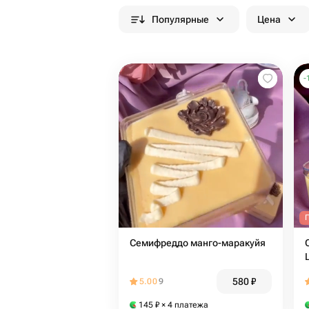
Популярные
Цена
-
Семифреддо манго-маракуйя
580
₽
5.00
9
145
₽
× 4 платежа