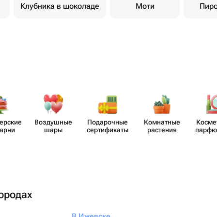
Клубника в шоколаде
Моти
Пир
​ерские
Воздушные
Пода​рочные
Комнатные
Косме
карни
шары
серти​фикаты
растения
парф​
городах
В Ижевске