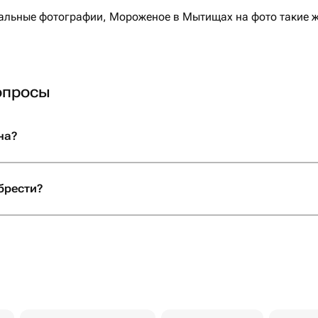
льные фотографии, Мороженое в Мытищах на фото такие ж
опросы
на?
брести?