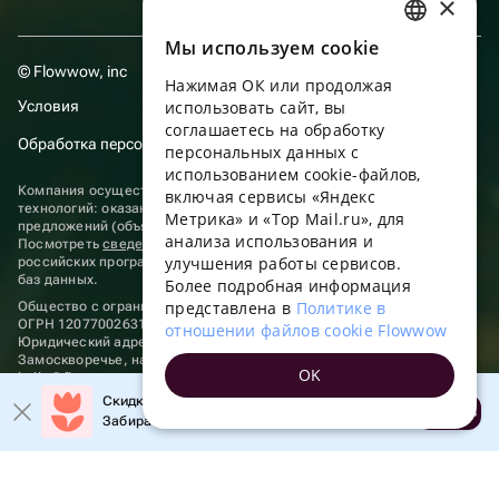
×
Мы используем сookie
RUSSIAN
© Flowwow, inc
Нажимая ОК или продолжая
ENGLISH
Условия
использовать сайт, вы
UKRAINIAN
соглашаетесь на обработку
Обработка персональных данных
персональных данных с
PORTUGUESE
использованием cookie-файлов,
Компания осуществляет деятельность в области информационных
включая сервисы «Яндекс
SPANISH
технологий: оказание услуг в сети “Интернет” по размещению
Метрика» и «Top Mail.ru», для
предложений (объявлений) продавцов о реализации товаров.
анализа использования и
HUNGARIAN
Посмотреть
сведения о программах
, включенных в реестр
улучшения работы сервисов.
российских программ для электронных вычислительных машин и
ITALIAN
баз данных.
Более подробная информация
представлена в
Политике в
Общество с ограниченной ответственностью «ФЛАУВАУ»
FRENCH
ОГРН 1207700263198, ИНН 9702020445
отношении файлов cookie Flowwow
Юридический адрес: г. Москва, вн.тер. г. Муниципальный округ
TURKISH
Замоскворечье, наб. Садовническая, д. 9, помещ. 2/3.
OK
hello@flowwow.com
8 800 555-16-15
GERMAN
Скидка до 10% на первый заказ!
Применяются
рекомендательные технологии
Открыть
Забирайте промокод в приложении!
POLISH