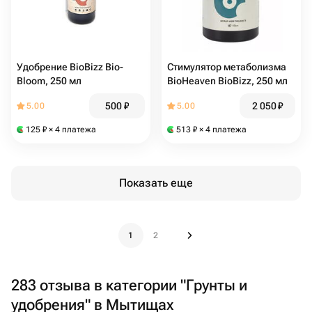
Удобрение BioBizz Bio-
Стимулятор метаболизма
Bloom, 250 мл
BioHeaven BioBizz, 250 мл
500
₽
2 050
₽
5.00
5.00
125
₽
× 4 платежа
513
₽
× 4 платежа
Показать еще
1
2
283 отзыва в категории "Грунты и
удобрения" в Мытищах