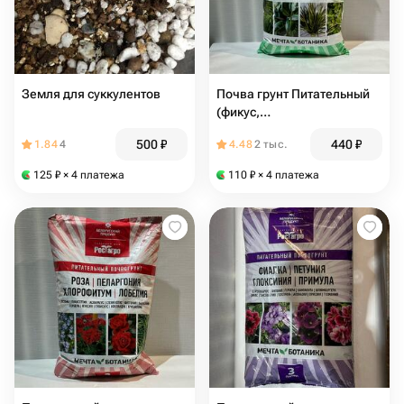
Земля для суккулентов
Почва грунт Питательный
(фикус,
хамедорея,шеффлера,
500
₽
440
₽
1.84
4
4.48
2 тыс.
драцена
125
₽
× 4 платежа
110
₽
× 4 платежа