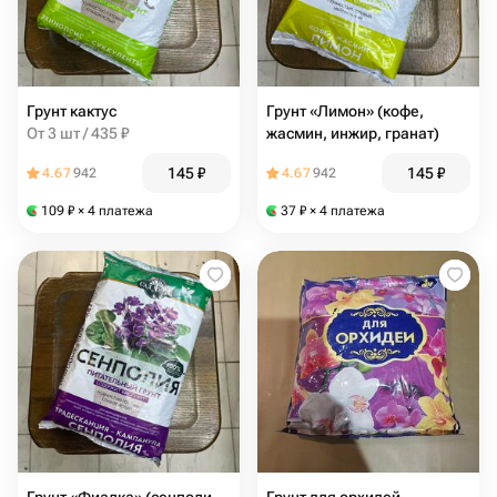
Грунт кактус
Грунт «Лимон» (кофе,
От 3 шт / 435 ₽
жасмин, инжир, гранат)
145
₽
145
₽
4.67
942
4.67
942
109
₽
× 4 платежа
37
₽
× 4 платежа