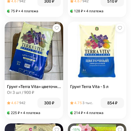
300
₽
510
₽
4.67
942
4.67
942
75
₽
× 4 платежа
128
₽
× 4 платежа
Грунт «Terra Vita» цветочный 5л
Грунт Terra Vita - 5 л
От 3 шт / 900 ₽
300
₽
854
₽
4.67
942
4.75
3 тыс.
225
₽
× 4 платежа
214
₽
× 4 платежа
-
15
%