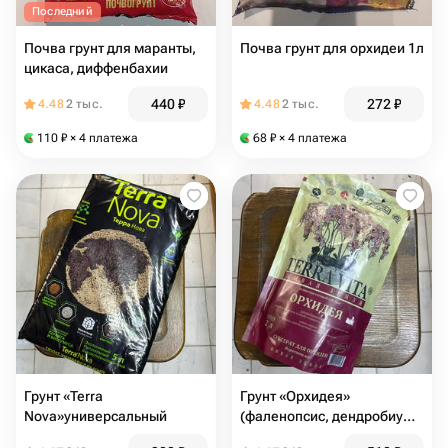
Последний
Почва грунт для маранты,
Почва грунт для орхидеи 1л
цикаса, диффенбахии
440
₽
272
₽
4.48
2 тыс.
4.48
2 тыс.
110
₽
× 4 платежа
68
₽
× 4 платежа
Грунт «Terra
Грунт «Орхидея»
Nova»универсальный
(фаленопсис, дендробиум,
камбрия) 2л