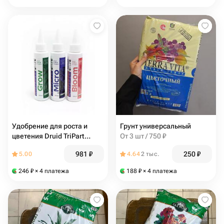
Удобрение для роста и
Грунт универсальный
цветения Druid TriPart
От 3 шт / 750 ₽
3x100 мл
981
₽
250
₽
5.00
4.64
2 тыс.
246
₽
× 4 платежа
188
₽
× 4 платежа