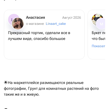
Анастасия
Август 2026
о магазине
Linaart_cake
М
Прекрасный тортик, сделали все в
Букет по
лучшем виде, спасибо большое
что был н
Привезли 
Показать 
🌟На маркетплейсе размещаются реальные
фотографии, Грунт для комнатных растений на фото
такие же и в живую.