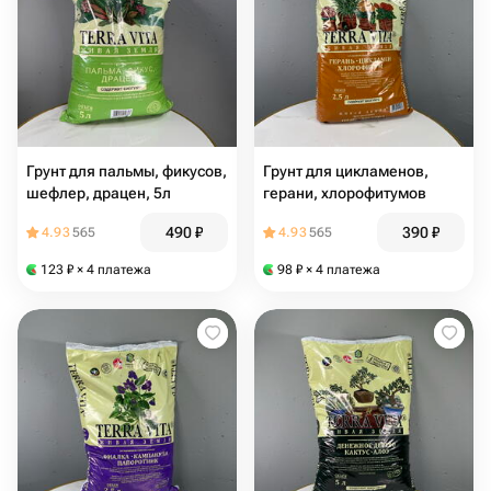
Грунт для пальмы, фикусов,
Грунт для цикламенов,
шефлер, драцен, 5л
герани, хлорофитумов
490
₽
390
₽
4.93
565
4.93
565
123
₽
× 4 платежа
98
₽
× 4 платежа