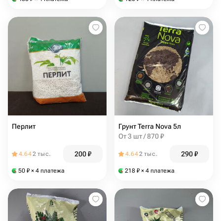
Перлит
Грунт Terra Nova 5л
От 3 шт / 870 ₽
200
₽
290
₽
4.64
2 тыс.
4.64
2 тыс.
50
₽
× 4 платежа
218
₽
× 4 платежа