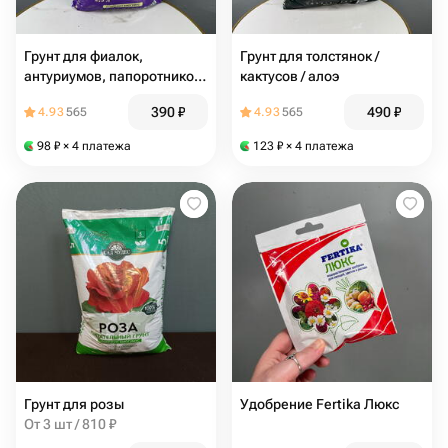
Грунт для фиалок,
Грунт для толстянок /
антуриумов, папоротников,
кактусов / алоэ
аспидистр
390
₽
490
₽
4.93
565
4.93
565
98
₽
× 4 платежа
123
₽
× 4 платежа
Грунт для розы
Удобрение Fertika Люкс
От 3 шт / 810 ₽