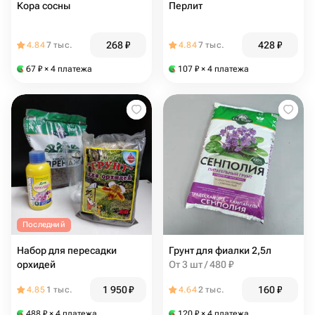
Кора сосны
Перлит
268
₽
428
₽
4.84
7 тыс.
4.84
7 тыс.
67
₽
× 4 платежа
107
₽
× 4 платежа
Последний
Набор для пересадки
Грунт для фиалки 2,5л
орхидей
От 3 шт / 480 ₽
1 950
₽
160
₽
4.85
1 тыс.
4.64
2 тыс.
488
₽
× 4 платежа
120
₽
× 4 платежа