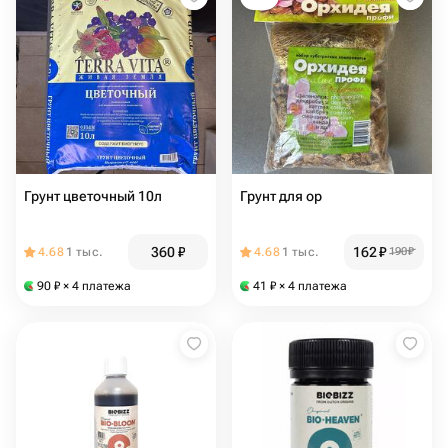
Грунт цветочный 10л
Грунт для ор
360
₽
162
₽
4.68
1 тыс.
4.68
1 тыс.
190
₽
90
₽
× 4 платежа
41
₽
× 4 платежа