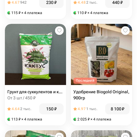
230
₽
440
₽
4.67
942
4.48
2 тыс.
115
₽
× 4 платежа
110
₽
× 4 платежа
Последний
Грунт для суккулентов и кактусов
Удобрение Biogold Original,
От 3 шт / 450 ₽
900гр
150
₽
8 100
₽
4.64
2 тыс.
4.97
1 тыс.
113
₽
× 4 платежа
2 025
₽
× 4 платежа