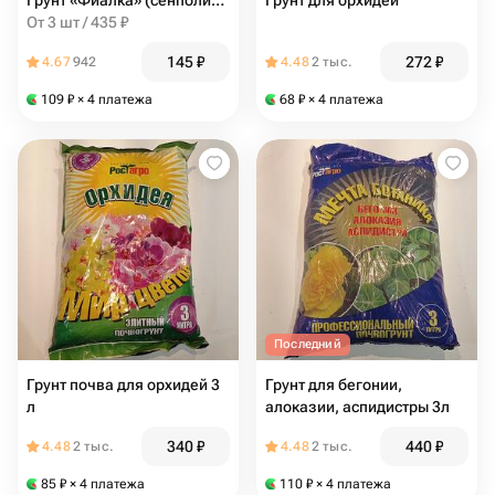
Грунт «Фиалка» (сенполия, антуриум, кампанула, аспидистра, диффенбахия) 2,5л
Грунт для орхидей
От 3 шт / 435 ₽
145
₽
272
₽
4.67
942
4.48
2 тыс.
109
₽
× 4 платежа
68
₽
× 4 платежа
Последний
Грунт почва для орхидей 3
Грунт для бегонии,
л
алоказии, аспидистры 3л
340
₽
440
₽
4.48
2 тыс.
4.48
2 тыс.
85
₽
× 4 платежа
110
₽
× 4 платежа