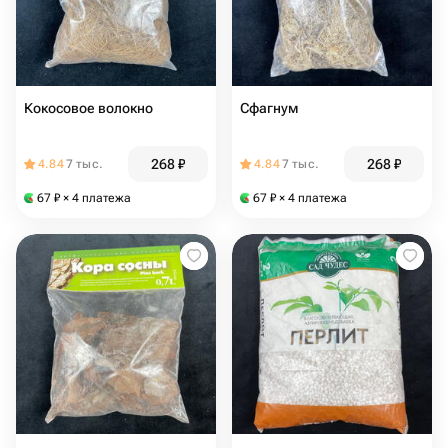
Кокосовое волокно
Сфагнум
268
₽
268
₽
4.84
7 тыс.
4.84
7 тыс.
67
₽
× 4 платежа
67
₽
× 4 платежа