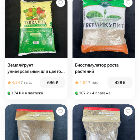
Земля/грунт
Биостимулятор роста
универсальный для цветов,
растений
2,5 л
696
₽
428
₽
4.84
7 тыс.
4.84
7 тыс.
174
₽
× 4 платежа
107
₽
× 4 платежа