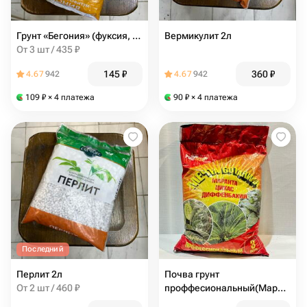
Грунт «Бегония» (фуксия, хлорофитум, бегония, плющ, кливия, сансевьера, хлорофитум) 2,5л
Вермикулит 2л
От 3 шт / 435 ₽
145
₽
360
₽
4.67
942
4.67
942
109
₽
× 4 платежа
90
₽
× 4 платежа
Последний
Перлит 2л
Почва грунт
От 2 шт / 460 ₽
проффесиональный(Маранта,
цикас, диффенбахия)