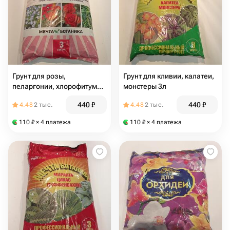
Грунт для розы,
Грунт для кливии, калатеи,
пеларгонии, хлорофитума,
монстеры 3л
лобелии
440
₽
440
₽
4.48
2 тыс.
4.48
2 тыс.
110
₽
× 4 платежа
110
₽
× 4 платежа