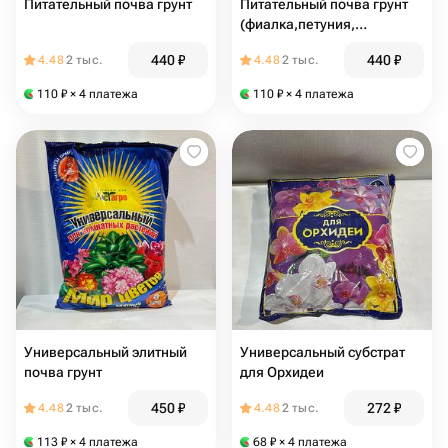
Питательный почва грунт
Питательный почва грунт
(фиалка,петуния,
глоксиния, примула)
440
₽
440
₽
4.48
2 тыс.
4.48
2 тыс.
110
₽
× 4 платежа
110
₽
× 4 платежа
Универсальный элитный
Универсальный субстрат
почва грунт
для Орхидеи
450
₽
272
₽
4.48
2 тыс.
4.48
2 тыс.
113
₽
× 4 платежа
68
₽
× 4 платежа