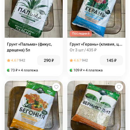
Последний
Грунт «Пальма» (фикус,
Грунт «Герань» (кливия, цикламен) 2,5л
драцена) 5л
От 3 шт / 435 ₽
290
₽
145
₽
4.67
942
4.67
942
73
₽
× 4 платежа
109
₽
× 4 платежа