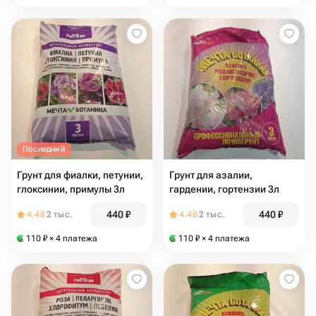
Последний
Грунт для фиалки, петунии,
Грунт для азалии,
глоксинии, примулы 3л
гардении, гортензии 3л
440
₽
440
₽
4.48
2 тыс.
4.48
2 тыс.
110
₽
× 4 платежа
110
₽
× 4 платежа