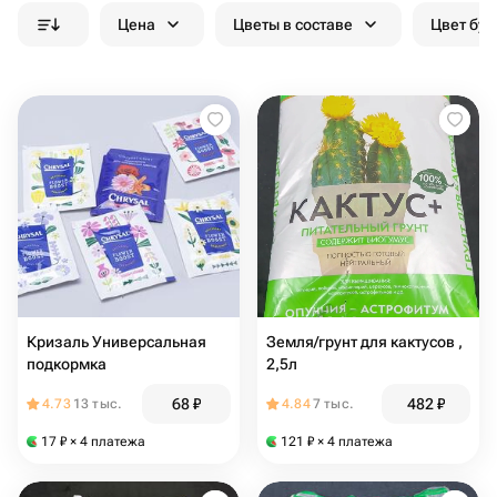
Цена
Цветы в составе
Цвет бук
Кризаль Универсальная
Земля/грунт для кактусов ,
подкормка
2,5л
68
₽
482
₽
4.73
13 тыс.
4.84
7 тыс.
17
₽
× 4 платежа
121
₽
× 4 платежа