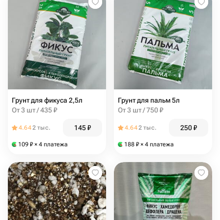
Грунт для фикуса 2,5л
Грунт для пальм 5л
От 3 шт / 435 ₽
От 3 шт / 750 ₽
145
₽
250
₽
4.64
2 тыс.
4.64
2 тыс.
109
₽
× 4 платежа
188
₽
× 4 платежа