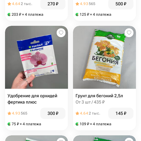
270
₽
500
₽
4.64
2 тыс.
4.93
565
203
₽
× 4 платежа
125
₽
× 4 платежа
Удобрение для орхидей
Грунт для бегоний 2,5л
фертика плюс
От 3 шт / 435 ₽
300
₽
145
₽
4.93
565
4.64
2 тыс.
75
₽
× 4 платежа
109
₽
× 4 платежа