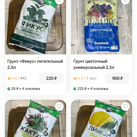
Грунт «Фикус» питательный
Грунт цветочный
2,5л
универсальный 2,5л
220
₽
900
₽
4.67
942
4.82
1 тыс.
55
₽
× 4 платежа
225
₽
× 4 платежа