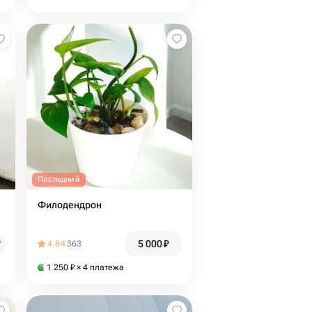
Последний
Филодендрон
5 000
₽
₽
4.84
363
1 250
₽
× 4 платежа