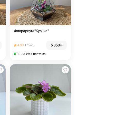
Флорариум "Куэнка"
5 350
₽
4.91
1 тыс.
1 338
₽
× 4 платежа