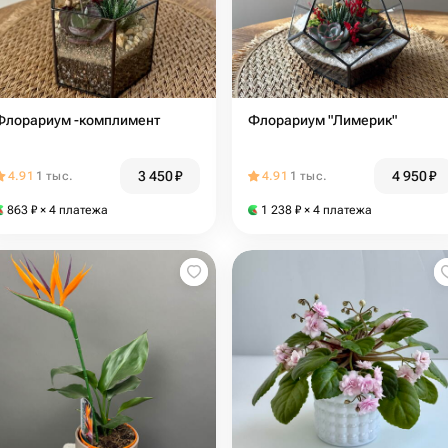
Флорариум -комплимент
Флорариум "Лимерик"
3 450
₽
4 950
₽
4.91
1 тыс.
4.91
1 тыс.
863
₽
× 4 платежа
1 238
₽
× 4 платежа