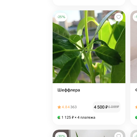
-
25
%
-
Шеффлера
4 500
₽
4.84
363
6 000
₽
1 125
₽
× 4 платежа
-
30
%
-