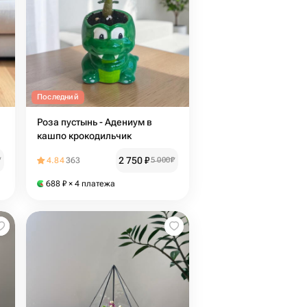
Последний
Роза пустынь - Адениум в
кашпо крокодильчик
2 750
₽
₽
4.84
363
5 000
₽
688
₽
× 4 платежа