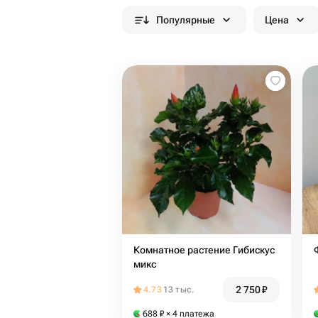
Популярные
Цена
Комнатное растение Гибискус
микс
2 750
₽
4.73
13 тыс.
688
₽
× 4 платежа