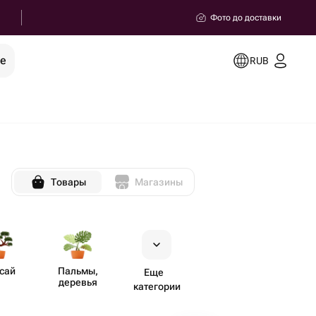
Фото до доставки
ее
RUB
Товары
Магазины
сай
Пальмы,
Еще
деревья
категории