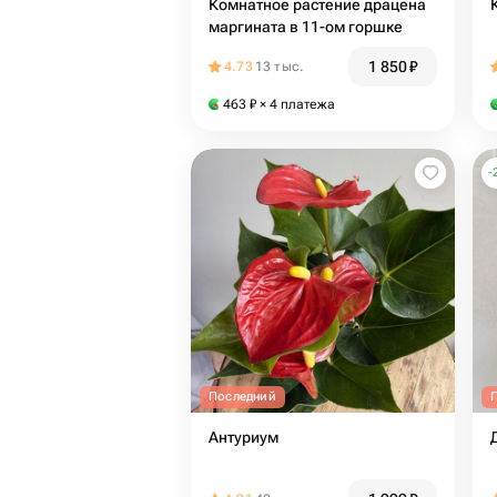
Комнатное растение драцена
маргината в 11-ом горшке
1 850
₽
4.73
13 тыс.
463
₽
× 4 платежа
-
Последний
Антуриум