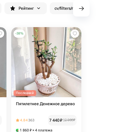
Рейтинг
cv/filters/name_fast_delivery
Скид
-
38
%
Последний
Пятилетнее Денежное дерево
7 440
₽
4.84
363
12 000
₽
1 860
₽
× 4 платежа