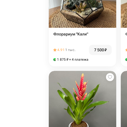
Флорариум "Кали"
7 500
₽
4.91
1 тыс.
1 875
₽
× 4 платежа