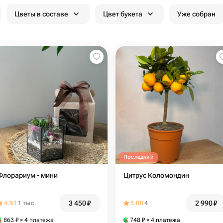
Цветы в составе
Цвет букета
Уже собран
Последний
Флорариум - мини
Цитрус Коломондин
3 450
₽
2 990
₽
4.91
1 тыс.
5.00
4
863
₽
× 4 платежа
748
₽
× 4 платежа