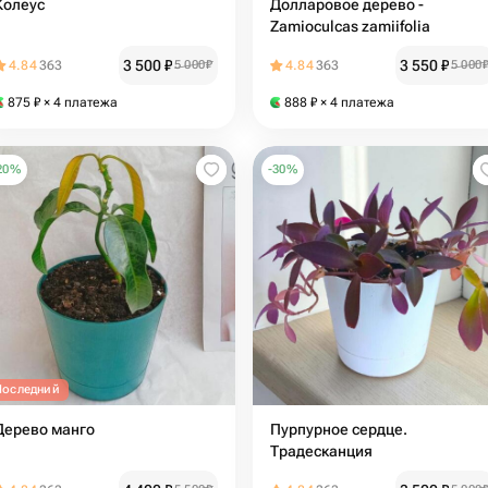
Колеус
Долларовое дерево -
Zamioculcas zamiifolia
3 500
₽
3 550
₽
4.84
363
5 000
₽
4.84
363
5 000
875
₽
× 4 платежа
888
₽
× 4 платежа
20
%
-
30
%
Последний
Дерево манго
Пурпурное сердце.
Традесканция