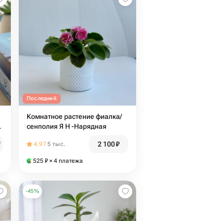
Последний
Комнатное растение фиалка/
сенполия Я Н -Нарядная
2 100
₽
₽
4.97
5 тыс.
525
₽
× 4 платежа
-
45
%