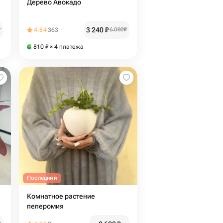
Дерево Авокадо
3 240
₽
₽
4.84
363
6 000
₽
810
₽
× 4 платежа
Последний
Комнатное растение
пеперомия