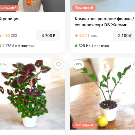
Последний
Последний
Стрелиция
Комнатное растение фиалка /
сенполия сорт DS-Жасмин
4 700
₽
2 100
₽
4.85
282
4.97
5 тыс.
1 175
₽
× 4 платежа
525
₽
× 4 платежа
30
%
-
29
%
Последний