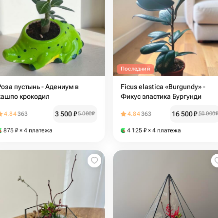
Последний
Роза пустынь - Адениум в
Ficus elastica «Burgundy» -
кашпо крокодил
Фикус эластика Бургунди
3 500
₽
16 500
₽
4.84
363
5 000
₽
4.84
363
50 000
875
₽
× 4 платежа
4 125
₽
× 4 платежа