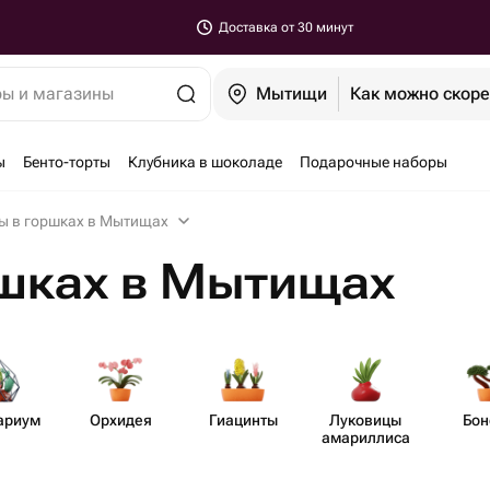
Доставка от 30 минут
ры и магазины
Мытищи
Как можно скор
ы
Бенто-торты
Клубника в шоколаде
Подарочные наборы
ы в горшках в Мытищах
ршках в Мытищах
ариум
Орхидея
Гиацинты
Луковицы
Бон
амар​иллиса