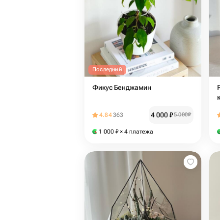
Последний
Фикус Бенджамин
4 000
₽
4.84
363
5 000
₽
1 000
₽
× 4 платежа