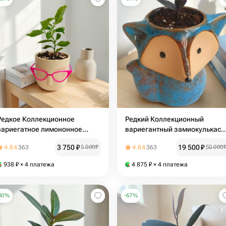
Редкое Коллекционное
Редкий Коллекционный
вариегатное лимононное
вариегантный замиокулькас
дерево - Эврика (черенок)
Black Pink Orange
3 750
₽
19 500
₽
4.84
363
5 000
₽
4.84
363
50 000
938
₽
× 4 платежа
4 875
₽
× 4 платежа
30
%
-
67
%