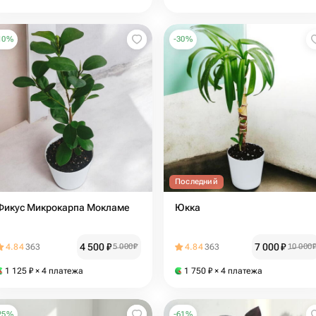
10
%
-
30
%
Последний
Фикус Микрокарпа Мокламе
Юкка
4 500
₽
7 000
₽
4.84
363
5 000
₽
4.84
363
10 000
1 125
₽
× 4 платежа
1 750
₽
× 4 платежа
25
%
-
61
%