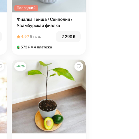
Последний
Фиалка Гейша / Сенполия /
Узамбурская фиалка
2 290
₽
4.97
5 тыс.
573
₽
× 4 платежа
-
46
%