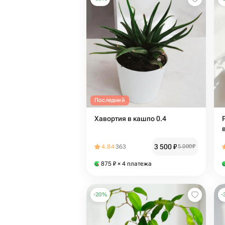
Последний
Хавортия в кашпо 0.4
3 500
₽
4.84
363
5 000
₽
875
₽
× 4 платежа
-
20
%
-