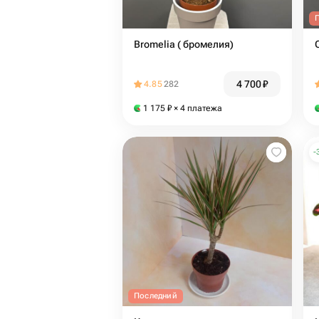
Bromelia ( бромелия)
4 700
₽
4.85
282
1 175
₽
× 4 платежа
-
Последний