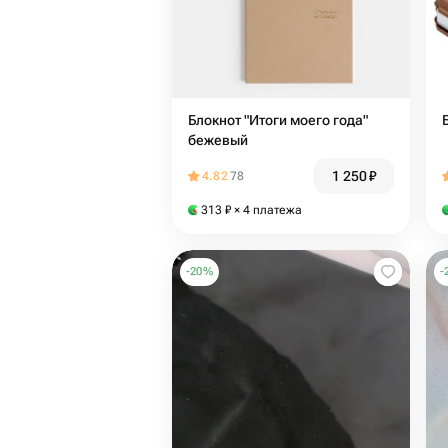
Блокнот "Итоги моего года"
бежевый
1 250
₽
4.82
78
313
₽
× 4 платежа
-
20
%
-