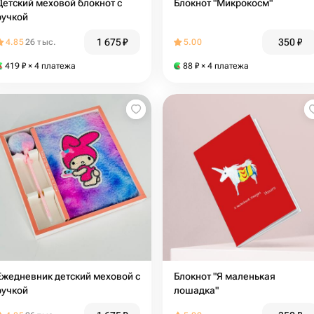
Детский меховой блокнот с
Блокнот "Микрокосм"
ручкой
1 675
₽
350
₽
4.85
26 тыс.
5.00
419
₽
× 4 платежа
88
₽
× 4 платежа
Ежедневник детский меховой с
Блокнот "Я маленькая
ручкой
лошадка"