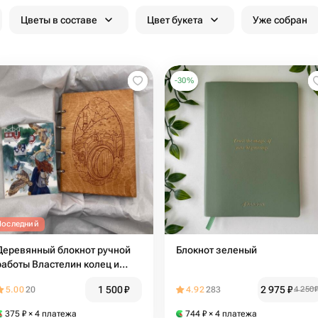
Цветы в составе
Цвет букета
Уже собран
-
30
%
Последний
Деревянный блокнот ручной
Блокнот зеленый
работы Властелин колец и
Хоббиты
1 500
₽
2 975
₽
5.00
20
4.92
283
4 250
375
₽
× 4 платежа
744
₽
× 4 платежа