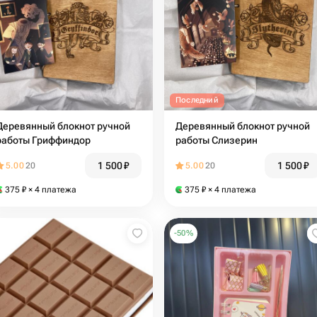
Последний
Деревянный блокнот ручной
Деревянный блокнот ручной
работы Гриффиндор
работы Слизерин
1 500
₽
1 500
₽
5.00
20
5.00
20
375
₽
× 4 платежа
375
₽
× 4 платежа
-
50
%