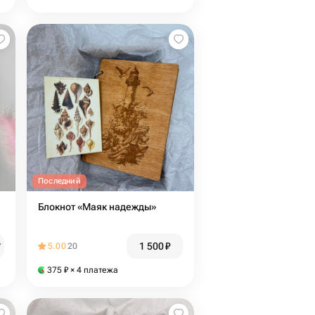
Последний
Блокнот «Маяк надежды»
1 500
₽
₽
5.00
20
375
₽
× 4 платежа