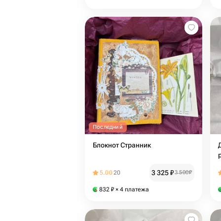
Последний
Блокнот Странник
3 325
₽
5.00
20
3 500
₽
832
₽
× 4 платежа