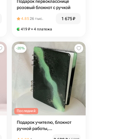
Подарок первокласснице
розовый блокнот с ручкой
1 675
₽
4.85
26 тыс.
419
₽
× 4 платежа
-
20
%
Последний
Подарок учителю, блокнот
ручной работы,
корпоративные подарки,