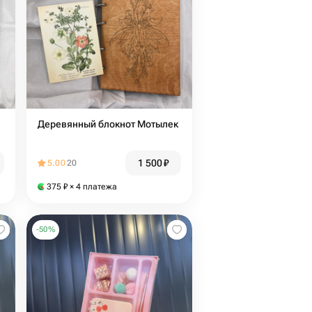
Деревянный блокнот Мотылек
1 500
₽
5.00
20
375
₽
× 4 платежа
-
50
%