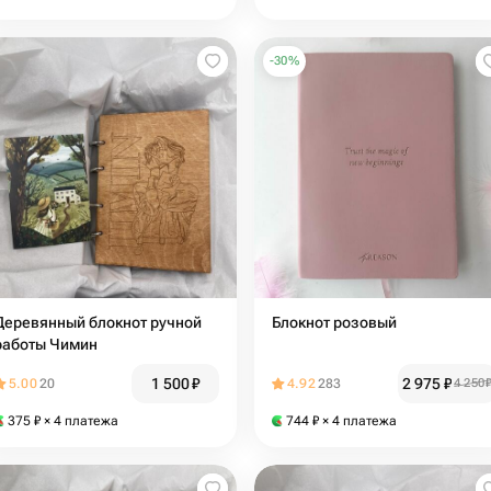
-
30
%
Деревянный блокнот ручной
Блокнот розовый
работы Чимин
1 500
₽
2 975
₽
5.00
20
4.92
283
4 250
375
₽
× 4 платежа
744
₽
× 4 платежа