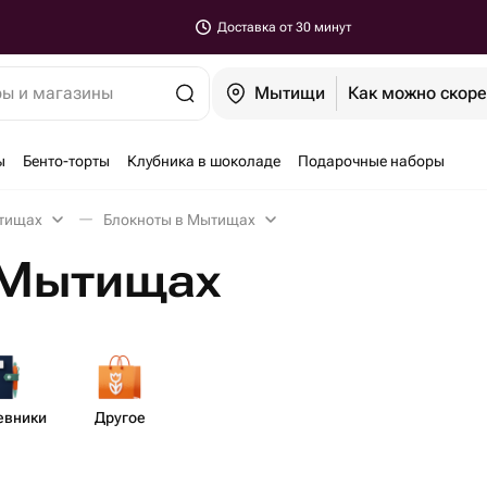
Доставка от 30 минут
ры и магазины
Мытищи
Как можно скор
ы
Бенто-торты
Клубника в шоколаде
Подарочные наборы
тищах
Блокноты в Мытищах
 Мытищах
евники
Другое