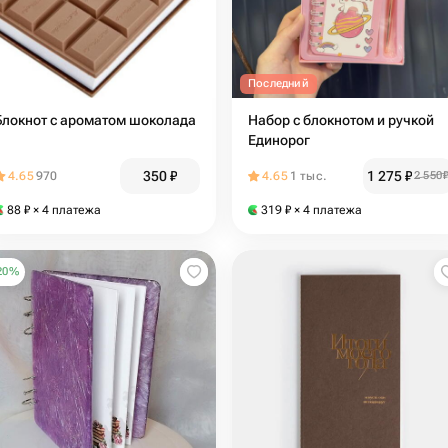
Последний
Блокнот с ароматом шоколада
Набор с блокнотом и ручкой
Единорог
350
₽
1 275
₽
4.65
970
4.65
1 тыс.
2 550
88
₽
× 4 платежа
319
₽
× 4 платежа
20
%