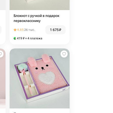
Блокнот с ручкой в подарок
первокласснику
1 675
₽
4.85
26 тыс.
419
₽
× 4 платежа