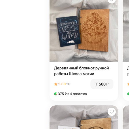
Деревянный блокнот ручной
работы Школа магии
1 500
₽
5.00
20
375
₽
× 4 платежа