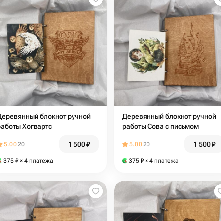
Деревянный блокнот ручной
Деревянный блокнот ручной
работы Хогвартс
работы Сова с письмом
1 500
₽
1 500
₽
5.00
20
5.00
20
375
₽
× 4 платежа
375
₽
× 4 платежа