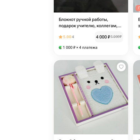
Блокнот ручной работы,
подарок учителю, коллегам,
на день рождения,
4 000
₽
5.00
4
5 000
₽
корпоративные подарки
1 000
₽
× 4 платежа