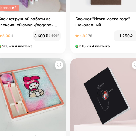
Последний
Блокнот ручной работы из
Блокнот "Итоги моего года"
эпоксидной смолы/подарок
шоколадный
учителю /подарок коллеге
3 600
₽
1 250
₽
5.00
4
4 500
₽
4.82
78
900
₽
× 4 платежа
313
₽
× 4 платежа