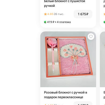
Белый блокнот с пушистой
ручкой
1 675
₽
4.85
26 тыс.
419
₽
× 4 платежа
Розовый блокнот с ручкой в
подарок первокласснице