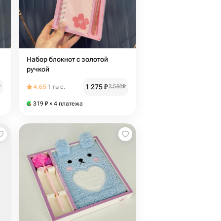
Набор блокнот с золотой
ручкой
1 275
₽
₽
4.65
1 тыс.
2 550
₽
319
₽
× 4 платежа