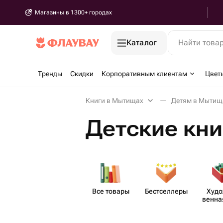
Магазины в 1300+ городах
Каталог
Найти това
Тренды
Скидки
Корпоративным клиентам
Цвет
Книги в Мытищах
Детям в Мытищ
Детские кни
Все товары
Бестс​еллеры
Худо
венная
рат