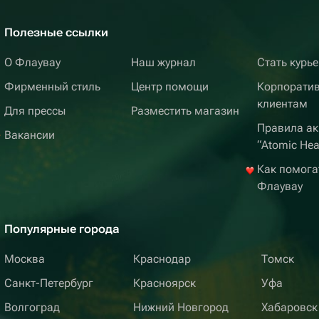
Полезные ссылки
О Флаувау
Наш журнал
Стать курь
Фирменный стиль
Центр помощи
Корпорати
клиентам
Для прессы
Разместить магазин
Правила ак
Вакансии
“Atomic Hea
Как помога
Флаувау
Популярные города
Москва
Краснодар
Томск
Санкт-Петербург
Красноярск
Уфа
Волгоград
Нижний Новгород
Хабаровск