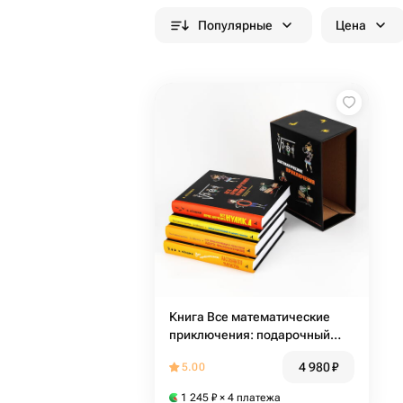
Популярные
Цена
Книга Все математические
приключения: подарочный
комплект
4 980
₽
5.00
1 245
₽
× 4 платежа