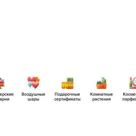
​ерские
Воздушные
Пода​рочные
Комнатные
Косме
карни
шары
серти​фикаты
растения
парф​