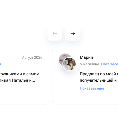
Мария
Август 2026
r
о магазине
НатаДесе
отрудниками и самим
Продавец по моей 
получательницей и 
ожение ,
пожелания. Спасиб
Показать еще
здывала , отдельное
а в