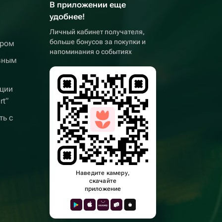
В приложении еще
удобнее!
Личный кабинет получателя,
больше бонусов за покупки и
ером
напоминания о событиях
вным
ции
rt”
ть с
Наведите камеру,
скачайте
приложение