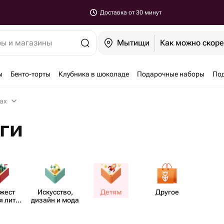
Доставка от 30 минут
ры и магазины
Мытищи
Как можно скор
ы
Бенто-торты
Клубника в шоколаде
Подарочные наборы
По
ах
ги
жест​
Иску​сство,
Детям
Другое
 лите​
дизайн и мода
ура