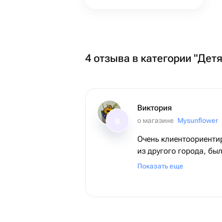
4 отзыва в категории "Де
Виктория
о магазине
Mysunflower
В
Очень клиентоориентирован! З
из другого города, бы
непонятно. Связались, рассказали,
Показать еще
помогли и получатель 
Спасибо!