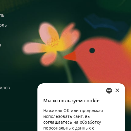
ль
оль
в
илев
×
Мы используем сookie
RUSSIAN
Нажимая ОК или продолжая
ENGLISH
использовать сайт, вы
UKRAINIAN
соглашаетесь на обработку
персональных данных с