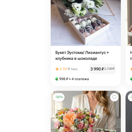
Букет Эустома/ Лизиантус +
клубника в шоколаде
3 990
₽
4.90
9 тыс.
5 700
₽
998
₽
× 4 платежа
-
30
%
-