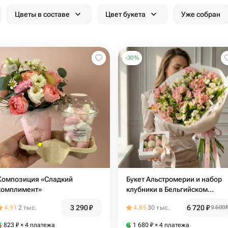
Цветы в составе
Цвет букета
Уже собран
-
30
%
Композиция «Сладкий
Букет Альстромерии и набор
комплимент»
клубники в Бельгийском
шоколаде. Подарочный набо
3 290
₽
6 720
₽
4.91
2 тыс.
4.85
30 тыс.
9 600
2049
823
₽
× 4 платежа
1 680
₽
× 4 платежа