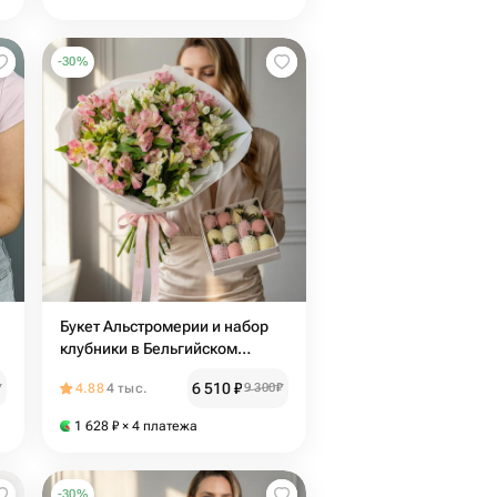
-
30
%
Букет Альстромерии и набор
клубники в Бельгийском
-
шоколаде. Подарочный набор
6 510
₽
₽
4.88
4 тыс.
9 300
₽
2049
1 628
₽
× 4 платежа
-
30
%