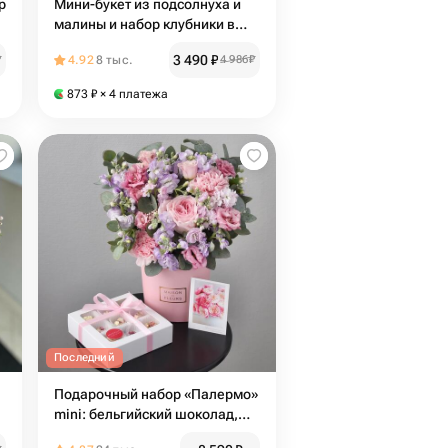
р
Мини-букет из подсолнуха и
малины и набор клубники в
шоколаде 9-12 шт
3 490
₽
₽
4.92
8 тыс.
4 986
₽
873
₽
× 4 платежа
Последний
Подарочный набор «Палермо»
mini: бельгийский шоколад,
открытка и цветы