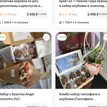
Шляпная коробка из роз,
Букет из 7 Пионов Сара Берна
хризантемы и диантусов и
и набор клубники в шоколаде
набор клубники в шоколаде 9-
9-12 шт
5 590
₽
6 990
₽
4.92
8 тыс.
7 986
₽
4.92
8 тыс.
9 986
12 шт
1 398
₽
× 4 платежа
1 748
₽
× 4 платежа
10
%
-
25
%
Набор с букетом Angel
Комбо набор гипсофила и
Romantic 👼🏻
клубника (Гипсофила
радужная)