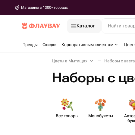
Магазины в 1300+ городах
Каталог
Найти това
Тренды
Скидки
Корпоративным клиентам
Цвет
Цветы в Мытищах
Наборы с цвет
Наборы с ц
Все товары
Моно​букеты
Авто
бук