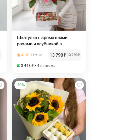
Шкатулка с ароматными
розами и клубникой в
шоколаде. Подарочный набор
13 790
₽
₽
4.90
11 тыс.
19 700
₽
830. Leora chocolate
3 448
₽
× 4 платежа
-
30
%