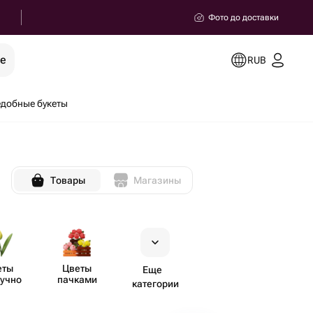
Фото до доставки
ее
RUB
добные букеты
Товары
Магазины
еты
Цветы
Еще
учно
пачками
категории