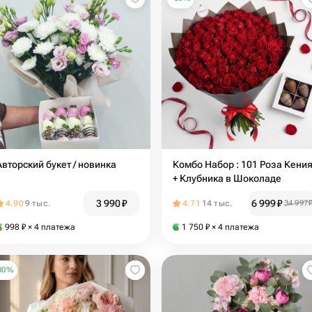
Авторский букет / новинка
Комбо Набор : 101 Роза Кени
+ Клубника в Шоколаде
3 990
₽
6 999
₽
4.90
9 тыс.
4.71
14 тыс.
34 997
998
₽
× 4 платежа
1 750
₽
× 4 платежа
30
%