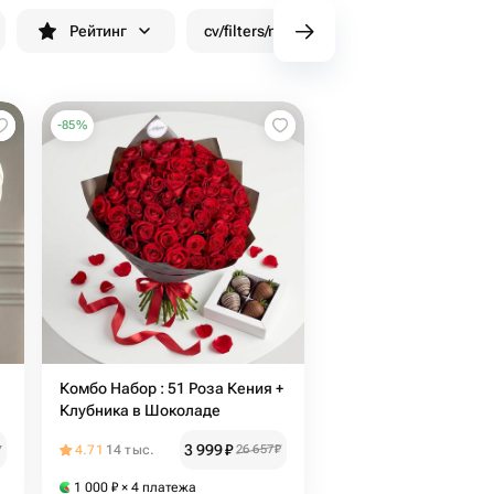
Рейтинг
cv/filters/name_fast_delivery
Скид
-
85
%
Комбо Набор : 51 Роза Кения +
Клубника в Шоколаде
р
3 999
₽
₽
4.71
14 тыс.
26 657
₽
1 000
₽
× 4 платежа