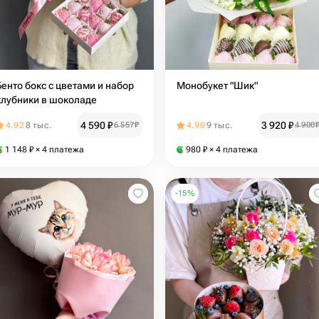
Бенто бокс с цветами и набор
Монобукет "Шик"
клубники в шоколаде
4 590
₽
3 920
₽
4.92
8 тыс.
6 557
₽
4.90
9 тыс.
4 900
1 148
₽
× 4 платежа
980
₽
× 4 платежа
-
15
%