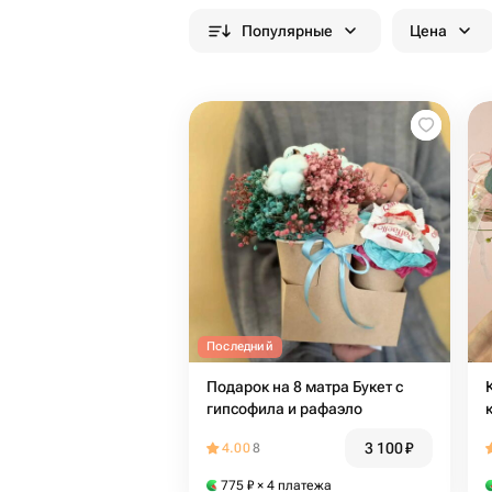
Популярные
Цена
Последний
Подарок на 8 матра Букет с
гипсофила и рафаэло
3 100
₽
4.00
8
775
₽
× 4 платежа