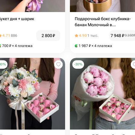
Букет дня + шарик
Подарочный бокс клубника-
банан Молочный в
бельгийском шоколаде и
2 800
₽
7 948
₽
4.71
886
4.90
1 тыс.
9 350
сумочка с цветами
700
₽
× 4 платежа
1 987
₽
× 4 платежа
30
%
-
30
%