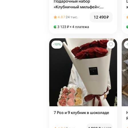
Подарочный набор
«Клубничный мильфей»:
цветы, бельгийский шоколад,
12 490
₽
4.87
24 тыс.
арома диффузор и открытка
3 123
₽
× 4 платежа
-
10
%
-
7 Роз и 9 клубник в шоколаде