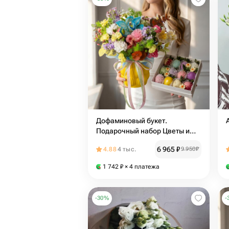
Дофаминовый букет.
Подарочный набор Цветы и
клубника в Бельгийском
6 965
₽
4.88
4 тыс.
9 950
₽
шоколаде. Набор 5117
Leoraflowers
1 742
₽
× 4 платежа
-
30
%
-