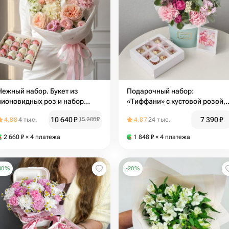
Нежный набор. Букет из
Подарочный набор:
пионовидных роз и набор
«Тиффани» с кустовой розой,
клубники 16-25 шт. в
бельгийский шоколад и
10 640
₽
7 390
₽
4.88
4 тыс.
15 200
₽
4.87
24 тыс.
Бельгийском шоколаде
открытка | Букет 54 Bottega de
Callebaut. Leoraflowers
Fiori
2 660
₽
× 4 платежа
1 848
₽
× 4 платежа
30
%
-
20
%