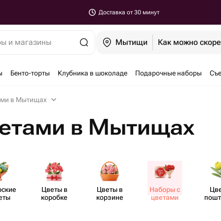
Доставка от 30 минут
ры и магазины
Мытищи
Как можно скор
ы
Бенто-торты
Клубника в шоколаде
Подарочные наборы
Съе
ами в Мытищах
ветами в Мытищах
рские
Цветы в
Цветы в
Наборы с
Цв
еты
коробке
корзине
цветами
пошт