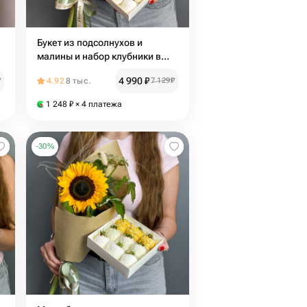
Букет из подсолнухов и
малины и набор клубники в
шоколаде 9-12 шт
4 990
₽
₽
4.92
8 тыс.
7 129
₽
1 248
₽
× 4 платежа
-
30
%