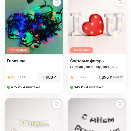
Последний
Последний
Гирлянда
Световые фигуры,
светящаяся надпись, я
тебя люблю , I love you,
1 900
₽
1 395
₽
4.86
711
5.00
79
1 500
₽
неоновая вывеска
475
₽
× 4 платежа
349
₽
× 4 платежа