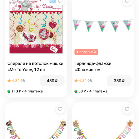
Последний
Спирали на потолок мишки
Гирлянда-флажки
«Me To You», 12 шт
«Фламинго»
450
₽
350
₽
4.81
96
4.81
96
113
₽
× 4 платежа
88
₽
× 4 платежа