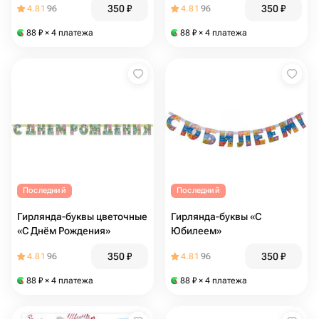
350
₽
350
₽
4.81
96
4.81
96
88
₽
× 4 платежа
88
₽
× 4 платежа
Последний
Последний
Гирлянда-буквы цветочные
Гирлянда-буквы «С
«С Днём Рождения»
Юбилеем»
350
₽
350
₽
4.81
96
4.81
96
88
₽
× 4 платежа
88
₽
× 4 платежа