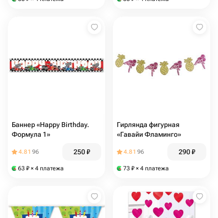
Баннер «Happy Birthday.
Гирлянда фигурная
Формула 1»
«Гавайи Фламинго»
250
₽
290
₽
4.81
96
4.81
96
63
₽
× 4 платежа
73
₽
× 4 платежа