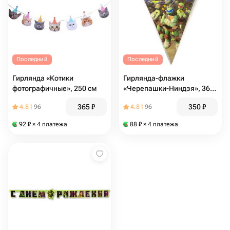
Последний
Последний
Гирлянда «Котики
Гирлянда-флажки
фотографичные», 250 см
«Черепашки-Ниндзя», 360
см
365
₽
350
₽
4.81
96
4.81
96
92
₽
× 4 платежа
88
₽
× 4 платежа