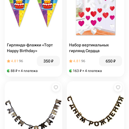
Гирлянда-флажки «Торт
Набор вертикальных
Happy Birthday»
гирлянд Сердца
350
₽
650
₽
4.81
96
4.81
96
88
₽
× 4 платежа
163
₽
× 4 платежа