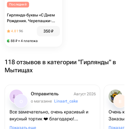
Последний
Гирлянда-буквы «С Днем
Рождения. Черепашки-
Ниндзя», 206 см
350
₽
4.81
96
88
₽
× 4 платежа
118 отзывов в категории "Гирлянды" в
Мытищах
Отправитель
Август 2026
о магазине
Linaart_cake
О
В
Все замечательно, очень красивый и
Очень кл
вкусный тортик ❤️ благодарю!
Заказыва
Привезли вовремя🙌🏻
слегка непонят
Показать еще
Показать 