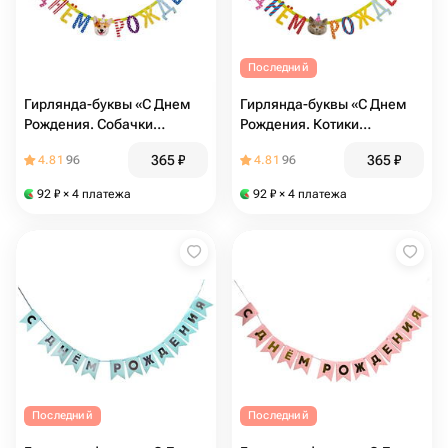
Последний
Гирлянда-буквы «С Днем
Гирлянда-буквы «С Днем
Рождения. Собачки
Рождения. Котики
фотографичные», 210см
фотографичные», 210 см
365
₽
365
₽
4.81
96
4.81
96
92
₽
× 4 платежа
92
₽
× 4 платежа
Последний
Последний