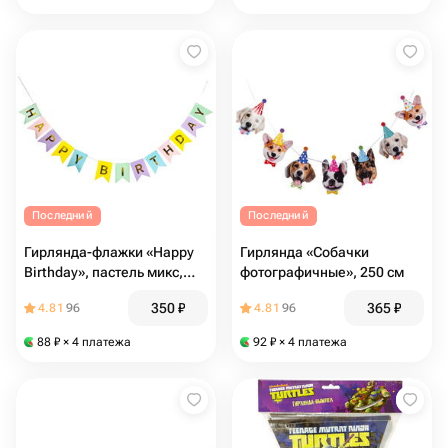
Последний
Последний
Гирлянда-флажки «Happy
Гирлянда «Собачки
Birthday», пастель микс,
фотографичные», 250 см
500 см
350
₽
365
₽
4.81
96
4.81
96
88
₽
× 4 платежа
92
₽
× 4 платежа