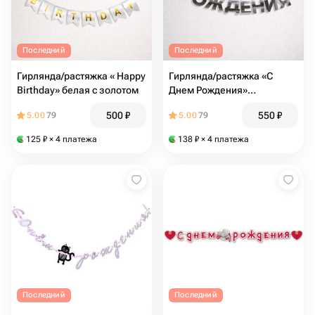
Последний
Последний
Гирлянда/растяжка « Happy
Гирлянда/растяжка «С
Birthday» белая с золотом
Днем Рождения»
серебряная
500
₽
550
₽
5.00
79
5.00
79
125
₽
× 4 платежа
138
₽
× 4 платежа
Последний
Последний