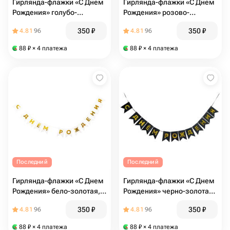
Гирлянда-флажки «С Днем
Гирлянда-флажки «С Днем
Рождения» голубо-
Рождения» розово-
серебряная, 500 см
золотая, 500 см
350
₽
350
₽
4.81
96
4.81
96
88
₽
× 4 платежа
88
₽
× 4 платежа
Последний
Последний
Гирлянда-флажки «С Днем
Гирлянда-флажки «С Днем
Рождения» бело-золотая,
Рождения» черно-золотая,
500 см
500 см
350
₽
350
₽
4.81
96
4.81
96
88
₽
× 4 платежа
88
₽
× 4 платежа