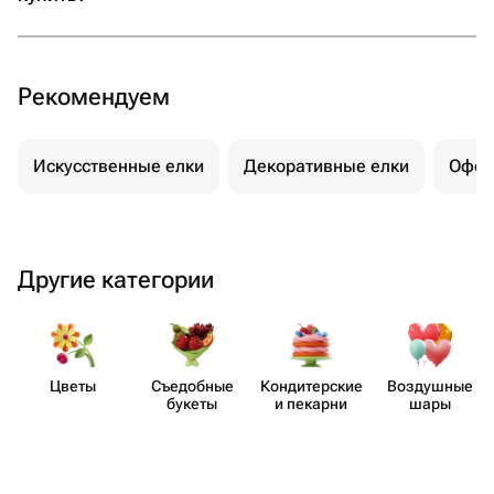
Рекомендуем
Искусственные елки
Декоративные елки
Офор
Другие категории
Цветы
Съедобные
Кондит​ерские
Воздушные
букеты
и пекарни
шары