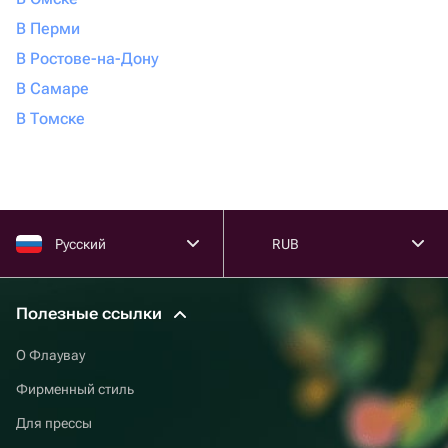
В Перми
В Ростове-на-Дону
В Самаре
В Томске
Русский
RUB
Полезные ссылки
О Флаувау
Фирменный стиль
Для прессы