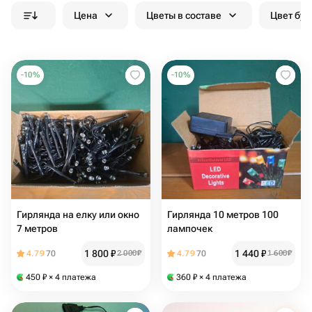
Цена
Цветы в составе
Цвет бук
-
10
%
-
10
%
Гирлянда на елку или окно
Гирлянда 10 метров 100
7 метров
лампочек
1 800
₽
1 440
₽
4.79
70
2 000
₽
4.79
70
1 600
₽
450
₽
× 4 платежа
360
₽
× 4 платежа