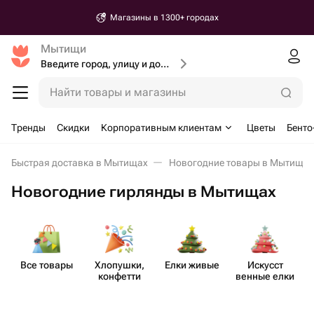
Магазины в 1300+ городах
Мытищи
Введите город, улицу и дом доставки
Найти товары и магазины
Тренды
Скидки
Корпоративным клиентам
Цветы
Бенто
Быстрая доставка в Мытищах
Новогодние товары в Мытищах
Новогодние гирлянды в Мытищах
Все товары
Хлопушки,
Елки живые
Искусст​
конфетти
венные елки