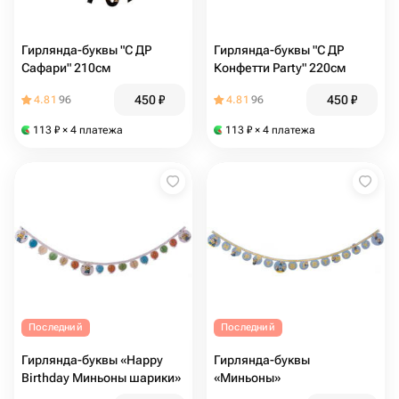
Гирлянда-буквы "С ДР
Гирлянда-буквы "С ДР
Сафари" 210см
Конфетти Party" 220см
450
₽
450
₽
4.81
96
4.81
96
113
₽
× 4 платежа
113
₽
× 4 платежа
Последний
Последний
Гирлянда-буквы «Happy
Гирлянда-буквы
Birthday Миньоны шарики»
«Миньоны»