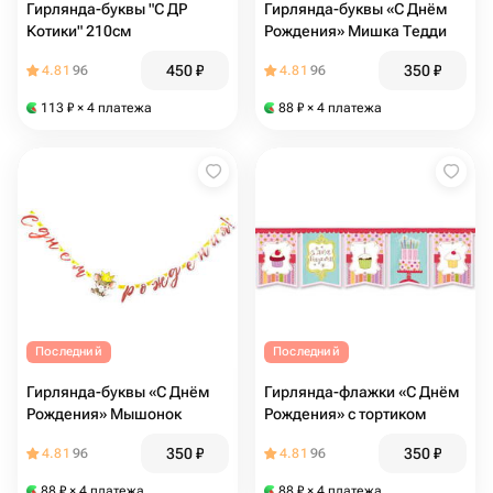
Гирлянда-буквы "С ДР
Гирлянда-буквы «С Днём
Котики" 210см
Рождения» Мишка Тедди
450
₽
350
₽
4.81
96
4.81
96
113
₽
× 4 платежа
88
₽
× 4 платежа
Последний
Последний
Гирлянда-буквы «С Днём
Гирлянда-флажки «С Днём
Рождения» Мышонок
Рождения» с тортиком
350
₽
350
₽
4.81
96
4.81
96
88
₽
× 4 платежа
88
₽
× 4 платежа