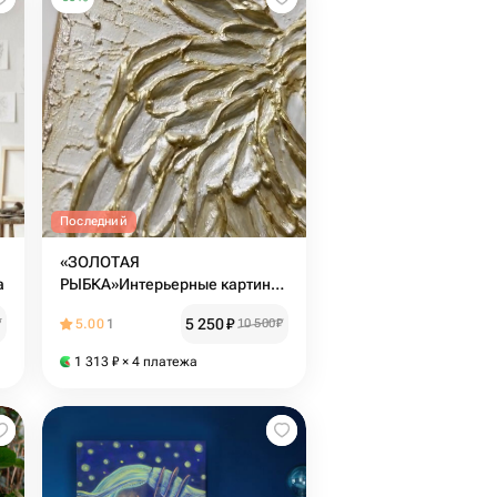
Последний
«ЗОЛОТАЯ
а
РЫБКА»Интерьерные картины
панно на стену маленькая
5 250
₽
₽
5.00
1
10 500
₽
картина настольная картина
картина объемная
1 313
₽
× 4 платежа