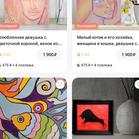
Последний
Последний
Влюбленная девушка с
Милый котик и его хозяйка,
цветочной короной, венок из
женщина и кошка, девушка с
цветов, гипсофила, мимоза,
котом, портрет, рисунок кота,
1 900
₽
1 900
₽
5.00
5.00
женский портрет
полосатый кот, берегиня,
пудровый цвет
475
₽
× 4 платежа
475
₽
× 4 платежа