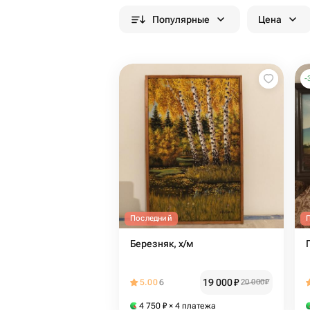
Популярные
Цена
-
Последний
Березняк, х/м
19 000
₽
5.00
6
20 000
₽
4 750
₽
× 4 платежа