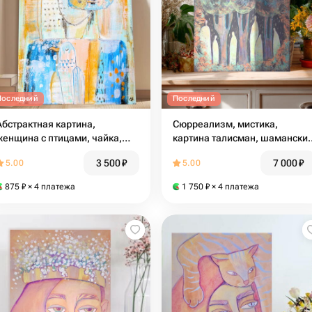
Последний
Последний
Абстрактная картина,
Сюрреализм, мистика,
женщина с птицами, чайка,
картина талисман, шамански
сюрреализм, морской пейзаж,
оберег, лесной пейзаж,
3 500
₽
7 000
₽
5.00
5.00
голубой, лазурный,
хранители, духи предков,
персиковый
визионерское искусство
875
₽
× 4 платежа
1 750
₽
× 4 платежа