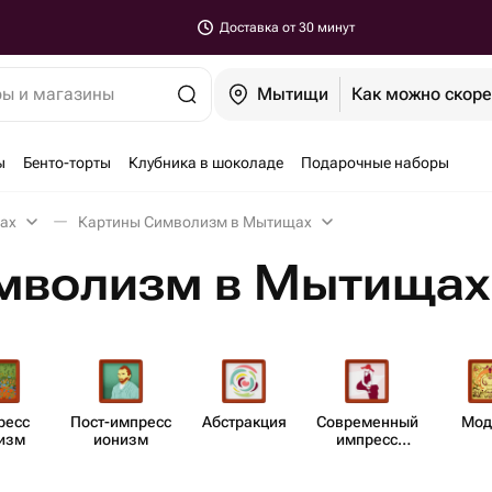
Доставка от 30 минут
ры и магазины
Мытищи
Как можно скор
ы
Бенто-торты
Клубника в шоколаде
Подарочные наборы
ах
Картины Символизм в Мытищах
мволизм в Мытищах
есс​
Пост-импресс​
Абст​ракция
Совре​менный
Мод
изм
ионизм
импресс​
ионизм