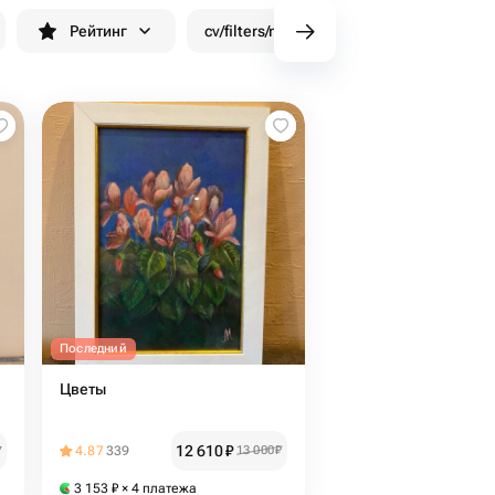
Рейтинг
cv/filters/name_fast_delivery
Скид
Последний
Цветы
12 610
₽
₽
4.87
339
13 000
₽
3 153
₽
× 4 платежа