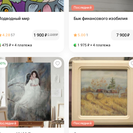
Последний
Подводный мир
Бык финансового изобилия
1 900
₽
7 900
₽
4.28
57
2 000
₽
5.00
1
475
₽
× 4 платежа
1 975
₽
× 4 платежа
50
%
Последний
Последний