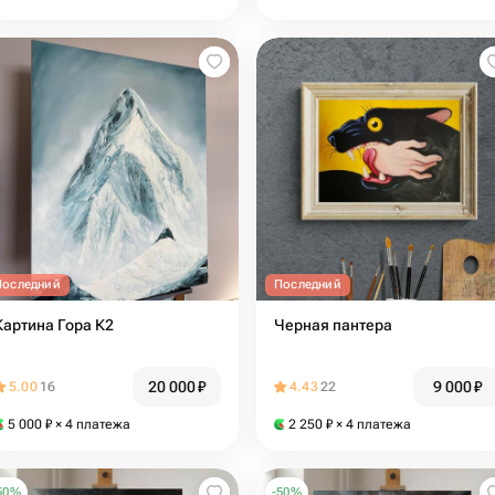
Последний
Последний
Картина Гора К2
Черная пантера
20 000
₽
9 000
₽
5.00
16
4.43
22
5 000
₽
× 4 платежа
2 250
₽
× 4 платежа
50
%
-
50
%