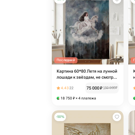
Последний
Картина 60*80 Летя на лунной
лошади к звёздам, не смотри
назад
75 000
₽
4.43
22
150 000
₽
18 750
₽
× 4 платежа
-
50
%