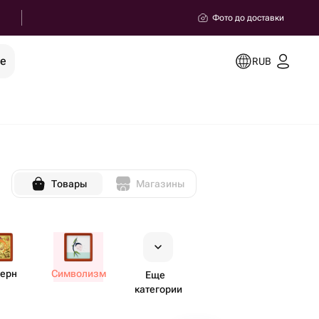
Фото до доставки
ее
RUB
Товары
Магазины
ерн
Символизм
Еще
категории