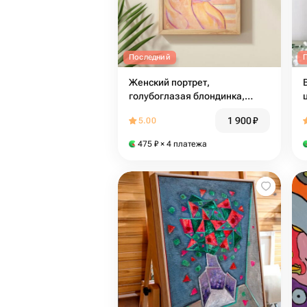
Последний
Женский портрет,
голубоглазая блондинка,
закат, небо, облака,
1 900
₽
5.00
сюрреализм, минимализм,
маленькая картина
475
₽
× 4 платежа