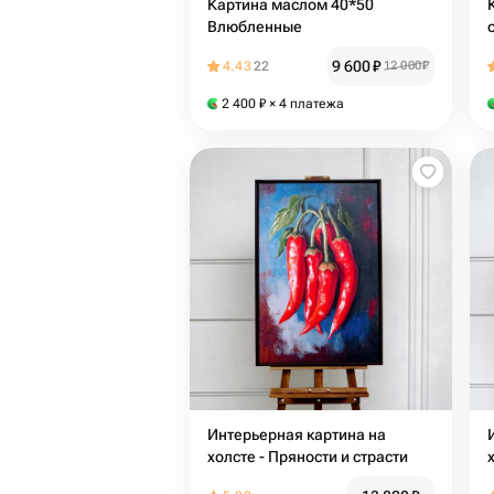
Картина маслом 40*50
Влюбленные
9 600
₽
4.43
22
12 000
₽
2 400
₽
× 4 платежа
Интерьерная картина на
холсте - Пряности и страсти