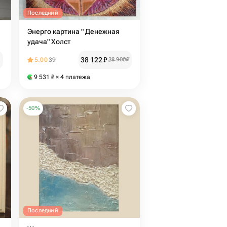
Последний
Энерго картина " Денежная
удача" Холст
38 122
₽
5.00
39
38 900
₽
9 531
₽
× 4 платежа
-
50
%
Последний