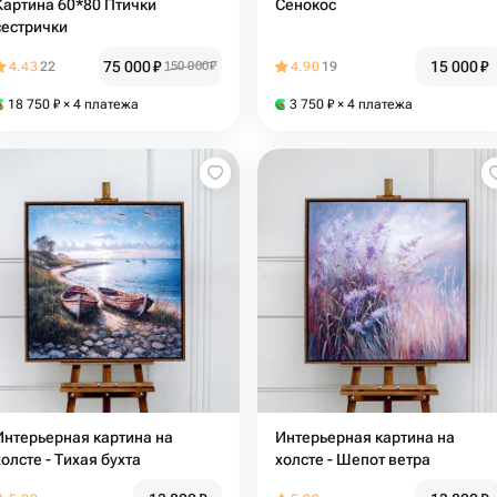
Картина 60*80 Птички
Сенокос
сестрички
75 000
₽
15 000
₽
4.43
22
150 000
₽
4.90
19
18 750
₽
× 4 платежа
3 750
₽
× 4 платежа
Интерьерная картина на
Интерьерная картина на
холсте - Тихая бухта
холсте - Шепот ветра