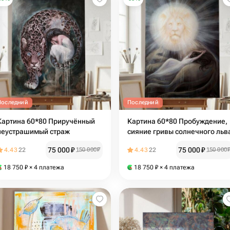
Последний
Последний
Картина 60*80 Приручённый
Картина 60*80 Пробуждение,
неустрашимый страж
сияние гривы солнечного льв
75 000
₽
75 000
₽
4.43
22
150 000
₽
4.43
22
150 000
18 750
₽
× 4 платежа
18 750
₽
× 4 платежа