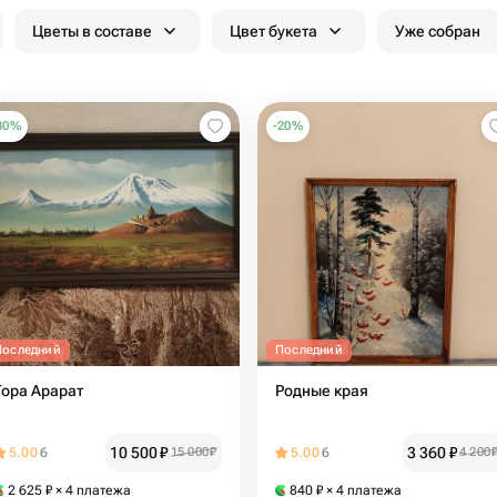
Цветы в составе
Цвет букета
Уже собран
30
%
-
20
%
Последний
Последний
Гора Арарат
Родные края
10 500
₽
3 360
₽
5.00
6
15 000
₽
5.00
6
4 200
2 625
₽
× 4 платежа
840
₽
× 4 платежа