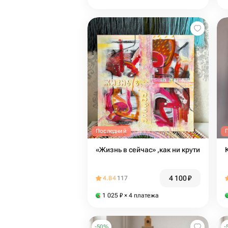
Последний
«Жизнь в сейчас» ,как ни крути
4 100
₽
4.84
117
1 025
₽
× 4 платежа
-
50
%
-