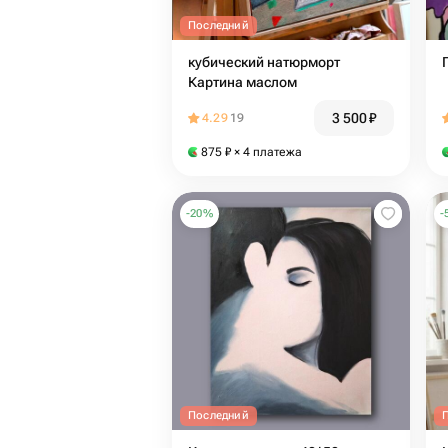
Последний
кубический натюрморт
Картина маслом
3 500
₽
4.29
19
875
₽
× 4 платежа
-
20
%
-
Последний