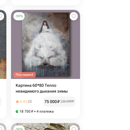
-
50
%
Последний
Картина 60*80 Тепло
невидимого дыхания зимы
75 000
₽
4.43
22
150 000
₽
18 750
₽
× 4 платежа
-
50
%