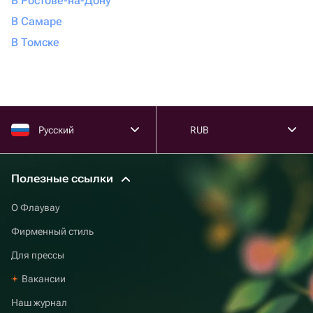
В Ростове-на-Дону
В Самаре
В Томске
Русский
RUB
Полезные ссылки
О Флаувау
Фирменный стиль
Для прессы
Вакансии
Наш журнал