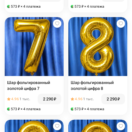
573
₽
× 4 платежа
573
₽
× 4 платежа
Шар фольгированный
Шар фольгированный
золотой цифра 7
золотой цифра 8
2 290
₽
2 290
₽
4.96
1 тыс.
4.96
1 тыс.
573
₽
× 4 платежа
573
₽
× 4 платежа