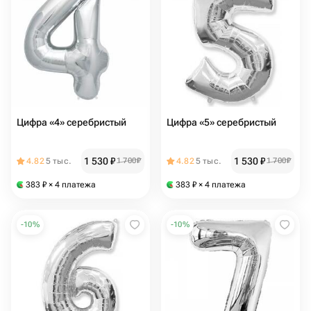
Цифра «4» серебристый
Цифра «5» серебристый
1 530
₽
1 530
₽
4.82
5 тыс.
1 700
₽
4.82
5 тыс.
1 700
₽
383
₽
× 4 платежа
383
₽
× 4 платежа
-
10
%
-
10
%