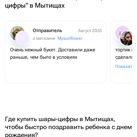
цифры" в Мытищах
Отправитель
Август 2026
о магазине
Mysunflower
О
Очень нежный букет. Доставили даже
тортик ш
раньше, чем было в условиях
сделали 
моей подр
Показать 
Где купить шары-цифры в Мытищах,
чтобы быстро поздравить ребенка с днем
рождения?