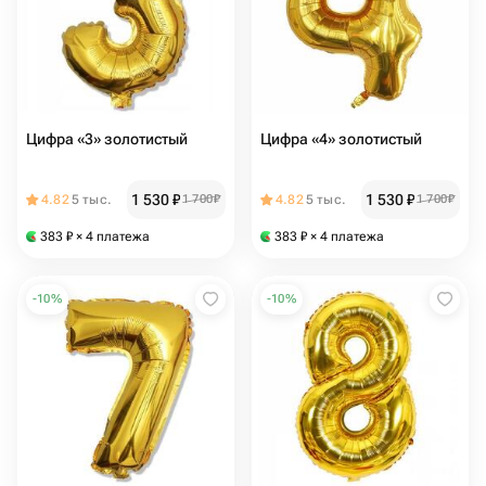
Цифра «3» золотистый
Цифра «4» золотистый
1 530
₽
1 530
₽
4.82
5 тыс.
1 700
₽
4.82
5 тыс.
1 700
₽
383
₽
× 4 платежа
383
₽
× 4 платежа
-
10
%
-
10
%