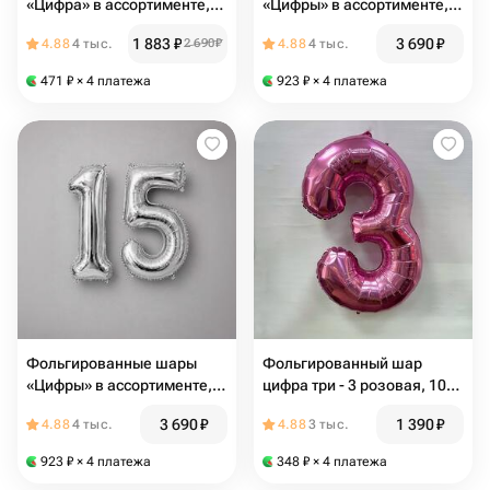
«Цифра» в ассортименте,
«Цифры» в ассортименте,
серебряный
золотые
1 883
₽
3 690
₽
4.88
4 тыс.
2 690
₽
4.88
4 тыс.
471
₽
× 4 платежа
923
₽
× 4 платежа
Фольгированные шары
Фольгированный шар
«Цифры» в ассортименте,
цифра три - 3 розовая, 102
серебрянные
см (40 дюймов) с гелием
3 690
₽
1 390
₽
4.88
4 тыс.
4.88
3 тыс.
923
₽
× 4 платежа
348
₽
× 4 платежа