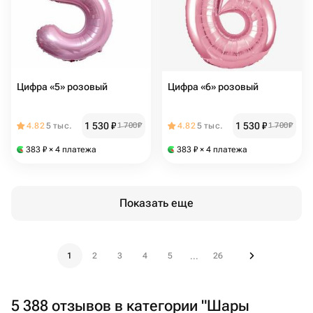
Цифра «5» розовый
Цифра «6» розовый
1 530
₽
1 530
₽
4.82
5 тыс.
1 700
₽
4.82
5 тыс.
1 700
₽
383
₽
× 4 платежа
383
₽
× 4 платежа
Показать еще
1
2
3
4
5
26
...
5 388 отзывов в категории "Шары