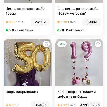
Цифра шар золото любая
Шар цифра розовая любая
102см
(102 см метровая)
2 400
₽
2 400
₽
4.90
4 тыс.
4.90
4 тыс.
600
₽
× 4 платежа
600
₽
× 4 платежа
-
25
%
Шары цифры золото
Набор шаров с гелием 2
цифры на выбор.
Фольгированные цифры с
3 240
₽
4 991
₽
5.00
38
4.92
2 тыс.
6 655
₽
декором