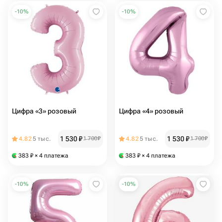
-
10
%
-
10
%
Цифра «3» розовый
Цифра «4» розовый
1 530
₽
1 530
₽
4.82
5 тыс.
1 700
₽
4.82
5 тыс.
1 700
₽
383
₽
× 4 платежа
383
₽
× 4 платежа
-
10
%
-
10
%