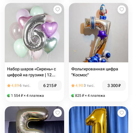
Набор шаров «Сирень» с
Фольгированная цифра
цифрой на грузике | 12
"Космос"
шаров
6 215
₽
3 300
₽
4.89
6 тыс.
4.90
3 тыс.
1 554
₽
× 4 платежа
825
₽
× 4 платежа