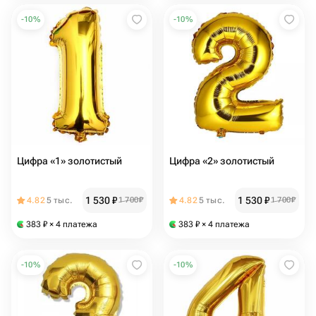
-
10
%
-
10
%
Цифра «1» золотистый
Цифра «2» золотистый
1 530
₽
1 530
₽
4.82
5 тыс.
1 700
₽
4.82
5 тыс.
1 700
₽
383
₽
× 4 платежа
383
₽
× 4 платежа
-
10
%
-
10
%