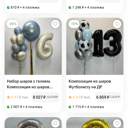
810
₽
× 4 платежа
1 248
₽
× 4 платежа
-
20
%
-
10
%
Набор шаров с гелием.
Композиция из шаров
Композиция из шаров
Футболисту на ДР
Синий ретро
8 027
₽
6 859
₽
4.92
2 тыс.
10 034
₽
4.92
2 тыс.
7 621
₽
2 007
₽
× 4 платежа
1 715
₽
× 4 платежа