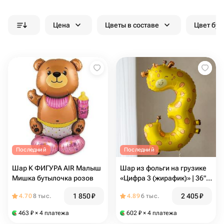
Цена
Цветы в составе
Цвет бук
Последний
Последний
Шар К ФИГУРА AIR Малыш
Шар из фольги на грузике
Мишка бутылочка розов
«Цифра 3 (жирафик)» | 36"
(90 см)
1 850
₽
2 405
₽
4.70
8 тыс.
4.89
6 тыс.
463
₽
× 4 платежа
602
₽
× 4 платежа