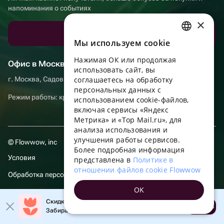
напоминания о событиях
×
Скачать приложение
Мы используем сookie
RUSSIAN
Нажимая ОК или продолжая
ENGLISH
Офис в Москве
использовать сайт, вы
UKRAINIAN
г. Москва, Садовническая набережная, д. 9, помещение 2/3
соглашаетесь на обработку
персональных данных с
PORTUGUESE
Режим работы: круглосуточно
использованием cookie-файлов,
включая сервисы «Яндекс
SPANISH
Метрика» и «Top Mail.ru», для
анализа использования и
HUNGARIAN
улучшения работы сервисов.
© Flowwow, inc
ITALIAN
Более подробная информация
Условия
представлена в
Политике в
FRENCH
отношении файлов cookie Flowwow
Обработка персональных данных
TURKISH
OK
Компания осуществляет деятельность в области информационных
GERMAN
Скидка до 10% на первый заказ!
технологий: оказание услуг в сети “Интернет” по размещению
Открыть
Забирайте промокод в приложении!
предложений (объявлений) продавцов о реализации товаров.
POLISH
Посмотреть
сведения о программах
, включенных в реестр