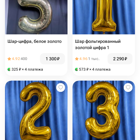
Шар-цифра, белое золото
Шар фольгированный
золотой цифра 1
1 300
₽
2 290
₽
4.92
400
4.96
1 тыс.
325
₽
× 4 платежа
573
₽
× 4 платежа