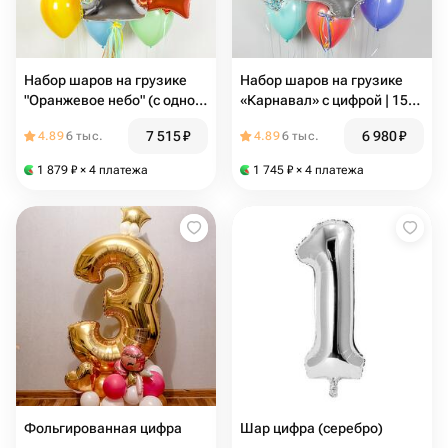
Набор шаров на грузике
Набор шаров на грузике
"Оранжевое небо" (с одной
«Карнавал» с цифрой | 15
цифрой) | 14 шаров
шаров, 1 грузик
7 515
₽
6 980
₽
4.89
6 тыс.
4.89
6 тыс.
1 879
₽
× 4 платежа
1 745
₽
× 4 платежа
Фольгированная цифра
Шар цифра (серебро)