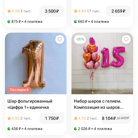
3 500
₽
2 659
₽
4.90
3 тыс.
4.84
17 тыс.
875
₽
× 4 платежа
665
₽
× 4 платежа
-
25
%
Последний
Шар фольгированный
Набор шаров с гелием.
«Цифра 1» единичка
Композиция из шаров
Малиновые сердца с
1 750
₽
8 104
₽
4.82
2 тыс.
4.92
2 тыс.
10 805
₽
цифрами на выбор
438
₽
× 4 платежа
2 026
₽
× 4 платежа