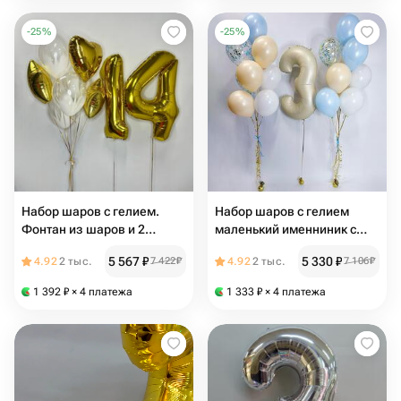
-
25
%
-
25
%
Набор шаров с гелием.
Набор шаров с гелием
Фонтан из шаров и 2
маленький именниник с
цифры на выбор
цифрой на выбор
5 567
₽
5 330
₽
4.92
2 тыс.
7 422
₽
4.92
2 тыс.
7 106
₽
1 392
₽
× 4 платежа
1 333
₽
× 4 платежа