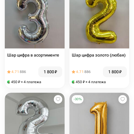
Шар цифра в асортименте
Шар цифра золото (любая)
1 800
₽
1 800
₽
4.71
886
4.71
886
450
₽
× 4 платежа
450
₽
× 4 платежа
-
30
%