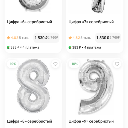
Цифра «6» серебристый
Цифра «7» серебристый
1 530
₽
1 530
₽
4.82
5 тыс.
1 700
₽
4.82
5 тыс.
1 700
₽
383
₽
× 4 платежа
383
₽
× 4 платежа
-
10
%
-
10
%
Цифра «8» серебристый
Цифра «9» серебристый