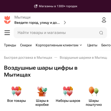
Магазины в 1300+ городах
Мытищи
Введите город, улицу и дом доставки
Найти товары и магазины
Тренды
Скидки
Корпоративным клиентам
Цветы
Бенто
Быстрая доставка в Мытищах
Воздушные шарики в Мытищах
Воздушные шары цифры в
Мытищах
Все товары
Шары в
Наборы шаров
Шары
Ш
коробке
поштучно