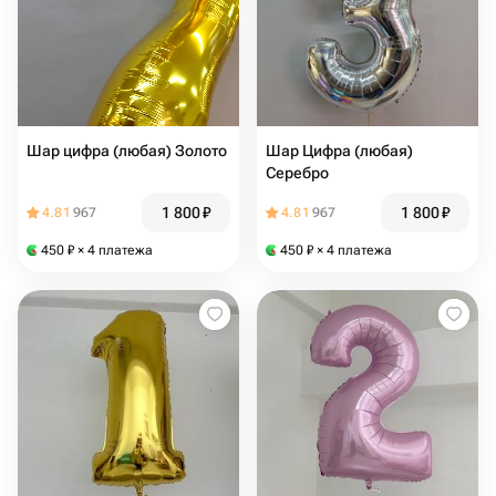
Шар цифра (любая) Золото
Шар Цифра (любая)
Серебро
1 800
₽
1 800
₽
4.81
967
4.81
967
450
₽
× 4 платежа
450
₽
× 4 платежа