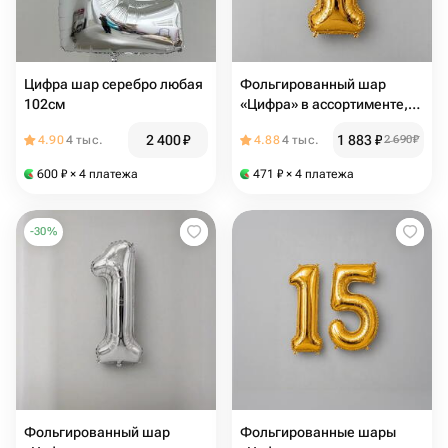
Цифра шар серебро любая
Фольгированный шар
102см
«Цифра» в ассортименте,
золотой
2 400
₽
1 883
₽
4.90
4 тыс.
4.88
4 тыс.
2 690
₽
600
₽
× 4 платежа
471
₽
× 4 платежа
-
30
%
Фольгированный шар
Фольгированные шары