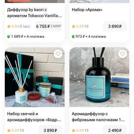
Диффузор by kaori с
Набор «Арома»
ароматом Tobacco Vanilla
комплект М
6 755
₽
3 890
₽
4.94
2 тыс.
7 505
₽
4.20
13
1 689
₽
× 4 платежа
973
₽
× 4 платежа
Набор свечей и
Аромадиффузор с
аромадиффузоров «Бодрое
фибровыми палочками 150
утро» большой
мл
3 890
₽
2 490
₽
4.20
13
4.20
13