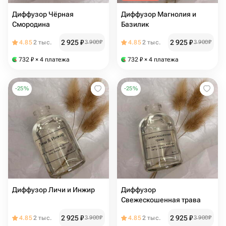
Диффузор Чёрная
Диффузор Магнолия и
Смородина
Базилик
2 925
₽
2 925
₽
4.85
2 тыс.
3 900
₽
4.85
2 тыс.
3 900
₽
732
₽
× 4 платежа
732
₽
× 4 платежа
-
25
%
-
25
%
Диффузор Личи и Инжир
Диффузор
Свежескошенная трава
2 925
₽
2 925
₽
4.85
2 тыс.
3 900
₽
4.85
2 тыс.
3 900
₽