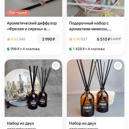
Последний
Ароматический диффузор
Подарочный набор с
«Фрезия и сирень» в
ароматами мимозы,
премиум флаконе
грейпфрута «Забота и
3 990
₽
6 510
₽
4.86
243
4.90
537
8 680
₽
гармония»: диффузор,
аромасвеча, саше с
998
₽
× 4 платежа
1 628
₽
× 4 платежа
лавандой
Набор из двух
Набор из двух