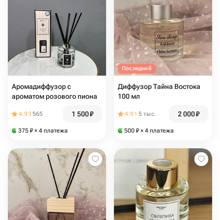
Последний
Аромадиффузор с
Диффузор Тайна Востока
ароматом розового пиона
100 мл
1 500
₽
2 000
₽
4.93
565
4.91
5 тыс.
375
₽
× 4 платежа
500
₽
× 4 платежа