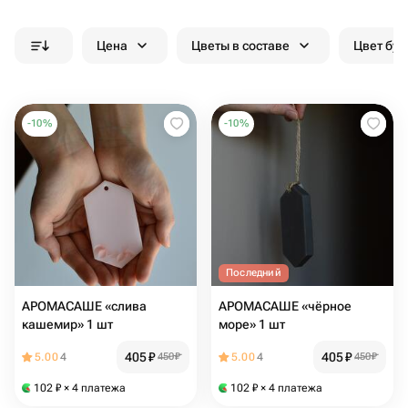
Цена
Цветы в составе
Цвет бук
-
10
%
-
10
%
Последний
АРОМАСАШЕ «слива
АРОМАСАШЕ «чёрное
кашемир» 1 шт
море» 1 шт
405
₽
405
₽
5.00
4
450
₽
5.00
4
450
₽
102
₽
× 4 платежа
102
₽
× 4 платежа