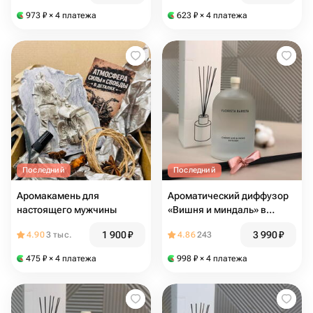
973
₽
× 4 платежа
623
₽
× 4 платежа
Последний
Последний
Аромакамень для
Ароматический диффузор
настоящего мужчины
«Вишня и миндаль» в
премиум флаконе
1 900
₽
3 990
₽
4.90
3 тыс.
4.86
243
475
₽
× 4 платежа
998
₽
× 4 платежа