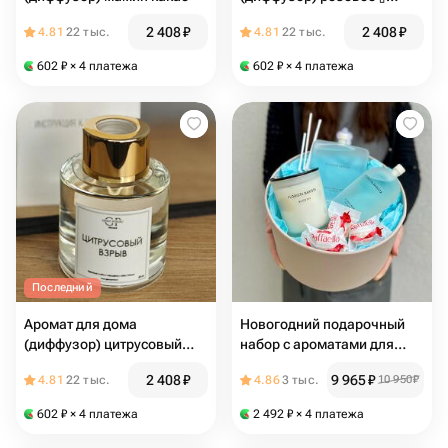
шампанское
2 408
₽
2 408
₽
4.81
22 тыс.
4.81
22 тыс.
602
₽
× 4 платежа
602
₽
× 4 платежа
Последний
Аромат для дома
Новогодний подарочный
(диффузор) цитрусовый
набор с ароматами для
🍋‍🟩 зрыв
дома и конфетами Raffaelo
2 408
₽
9 965
₽
4.81
22 тыс.
4.86
3 тыс.
10 950
₽
602
₽
× 4 платежа
2 492
₽
× 4 платежа