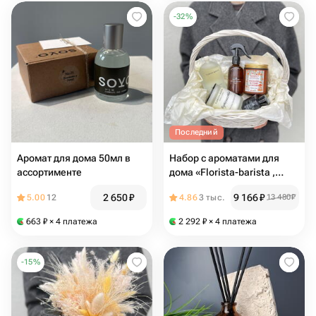
-
32
%
Последний
Аромат для дома 50мл в
Набор с ароматами для
ассортименте
дома «Florista-barista ,
ароматическими свечами и
2 650
₽
9 166
₽
5.00
12
4.86
3 тыс.
13 480
₽
диффузорами
663
₽
× 4 платежа
2 292
₽
× 4 платежа
-
15
%