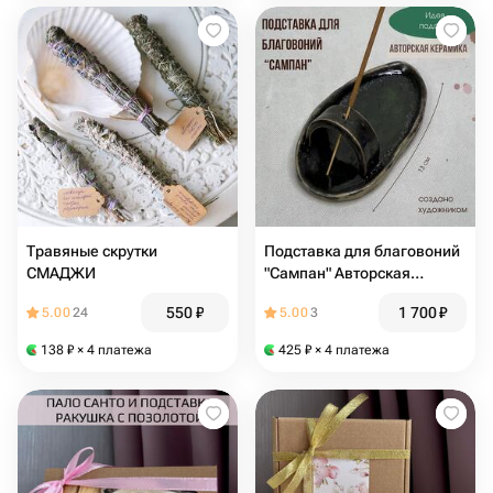
Травяные скрутки
Подставка для благовоний
СМАДЖИ
"Сампан" Авторская
керамика
550
₽
1 700
₽
5.00
24
5.00
3
138
₽
× 4 платежа
425
₽
× 4 платежа