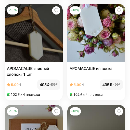
-
10
%
-
10
%
АРОМАСАШЕ «чистый
АРОМАСАШЕ из воска
хлопок» 1 шт
405
₽
405
₽
5.00
4
450
₽
5.00
4
450
₽
102
₽
× 4 платежа
102
₽
× 4 платежа
-
10
%
-
10
%