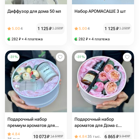
Диффузор для дома 50 мл
Набор АРОМАСАШЕ 3 шт
1 125
₽
1 125
₽
5.00
4
1 250
₽
5.00
4
1 250
₽
282
₽
× 4 платежа
282
₽
× 4 платежа
-
31
%
-
31
%
Подарочный набор
Подарочный набор
премиум ароматов для
ароматов для Дома с
дома с пионовидной розой
пионовидной розой
4.84
10 073
₽
6 865
₽
14 598
₽
4.84
35 тыс.
9 949
₽
Джульетта