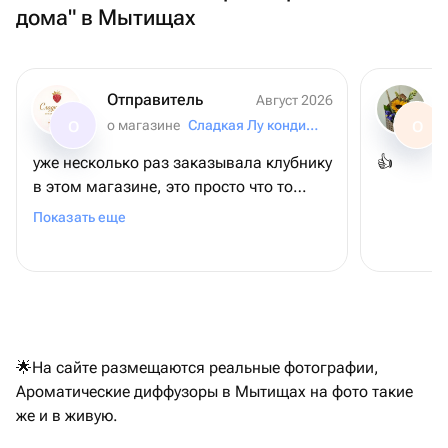
дома" в Мытищах
Отправитель
Август 2026
о магазине
Сладкая Лу кондитерский дом
О
О
уже несколько раз заказывала клубнику
👍
в этом магазине, это просто что то
невероятное, всегда безумно вкусная и
Показать еще
качественная сама ягода, все в
очередной раз в восторге!
🌟На сайте размещаются реальные фотографии,
Ароматические диффузоры в Мытищах на фото такие
же и в живую.