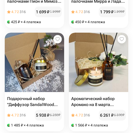
палочками Пион и Мимоза,
палочками Мирра и Ладан,
100 мл АРОМАКО
100 мл AROMAKO
1 699
₽
1 799
₽
4.72
316
1 999
₽
4.72
316
1 999
₽
425
₽
× 4 платежа
450
₽
× 4 платежа
Подарочный набор
Ароматический набор
"Диффузор SandalWood
Аромако на 8 марта
Vetiver 100 мл и свеча
женщине диффузор 100 мл
5 938
₽
6 261
₽
4.72
316
6 250
₽
4.72
316
6 590
₽
Виски и Табак 100 гр."
Хлопок Кашемир, свеча
АРОМАКО
100 гр Антидепрессант
1 485
₽
× 4 платежа
1 566
₽
× 4 платежа