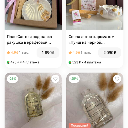
Пало Санто и подставка
Свеча лотос с ароматом
ракушка в крафтовой
«Пунш из черной
коробочке
смородины» и Пало Санто в
1 890
₽
2 090
₽
4.96
1 тыс.
4.96
1 тыс.
подарочной коробочке
473
₽
× 4 платежа
523
₽
× 4 платежа
-
25
%
-
25
%
Последний