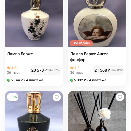
Последний
Лампа Берже
Лампа Берже Ангел
фарфор
4.81
4.81
20 573
₽
21 568
₽
23 116
₽
22 703
₽
36 тыс.
36 тыс.
5 144
₽
× 4 платежа
5 392
₽
× 4 платежа
-
10
%