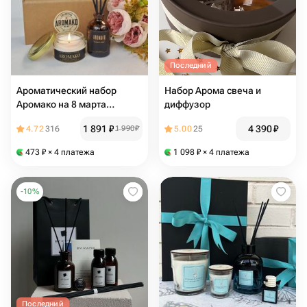
Последний
Ароматический набор
Набор Арома свеча и
Аромако на 8 марта
диффузор
женщине диффузор Хлопок
1 891
₽
4 390
₽
4.72
316
1 990
₽
5.00
25
Кашемир 50 мл, свеча
Антидепрессант 50 гр
473
₽
× 4 платежа
1 098
₽
× 4 платежа
-
10
%
Последний