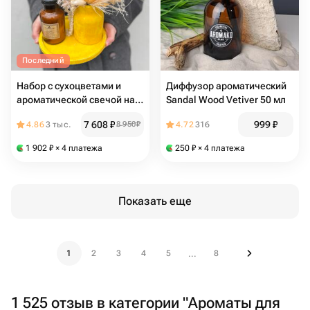
Последний
Набор с сухоцветами и
Диффузор ароматический
ароматической свечой на
Sandal Wood Vetiver 50 мл
круглом подносе
7 608
₽
999
₽
4.86
3 тыс.
8 950
₽
4.72
316
1 902
₽
× 4 платежа
250
₽
× 4 платежа
Показать еще
1
2
3
4
5
8
...
1 525 отзыв в категории "Ароматы для