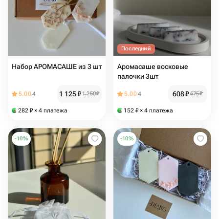
Последний
Набор АРОМАСАШЕ из 3 шт
Аромасаше восковые
палочки 3шт
1 125
₽
608
₽
5.00
4
1 250
₽
5.00
4
675
₽
282
₽
× 4 платежа
152
₽
× 4 платежа
-
10
%
-
10
%