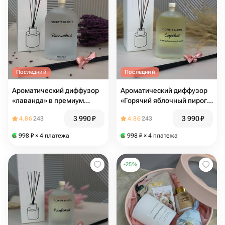
Последний
Последний
Ароматический диффузор
Ароматический диффузор
«лаванда» в премиум
«Горячий яблочный пирог»
флаконе
в премиум флаконе
3 990
₽
3 990
₽
4.86
243
4.86
243
998
₽
× 4 платежа
998
₽
× 4 платежа
-
25
%