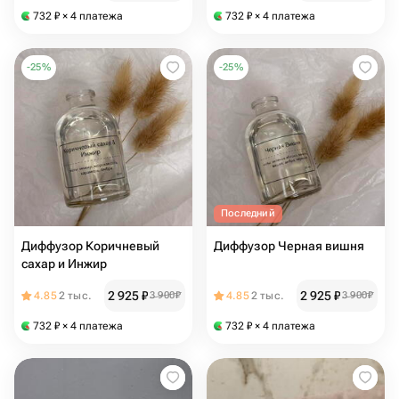
732
₽
× 4 платежа
732
₽
× 4 платежа
-
25
%
-
25
%
Последний
Диффузор Коричневый
Диффузор Черная вишня
сахар и Инжир
2 925
₽
2 925
₽
4.85
2 тыс.
3 900
₽
4.85
2 тыс.
3 900
₽
732
₽
× 4 платежа
732
₽
× 4 платежа