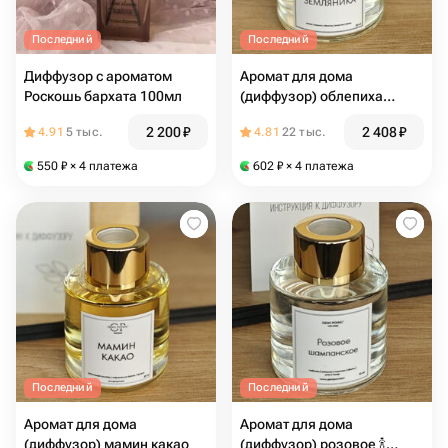
Последний
Последний
Диффузор с ароматом
Аромат для дома
Роскошь бархата 100мл
(диффузор) облепиха
земляника
2 200
₽
2 408
₽
4.91
5 тыс.
4.81
22 тыс.
550
₽
× 4 платежа
602
₽
× 4 платежа
Последний
Последний
Аромат для дома
Аромат для дома
(диффузор) мамин какао
(диффузор) розовое 🍾