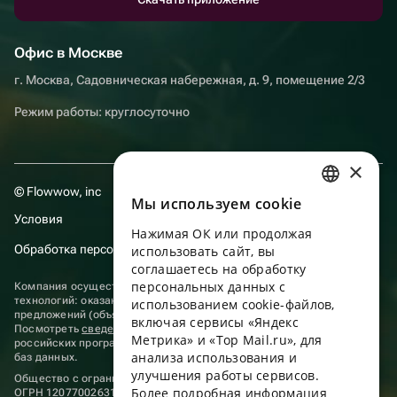
Офис в Москве
г. Москва, Садовническая набережная, д. 9, помещение 2/3
Режим работы: круглосуточно
×
© Flowwow, inc
Мы используем сookie
RUSSIAN
Условия
Нажимая ОК или продолжая
ENGLISH
Обработка персональных данных
использовать сайт, вы
UKRAINIAN
соглашаетесь на обработку
персональных данных с
Компания осуществляет деятельность в области информационных
PORTUGUESE
технологий: оказание услуг в сети “Интернет” по размещению
использованием cookie-файлов,
предложений (объявлений) продавцов о реализации товаров.
включая сервисы «Яндекс
SPANISH
Посмотреть
сведения о программах
, включенных в реестр
Метрика» и «Top Mail.ru», для
российских программ для электронных вычислительных машин и
анализа использования и
HUNGARIAN
баз данных.
улучшения работы сервисов.
Общество с ограниченной ответственностью «ФЛАУВАУ»
ITALIAN
Более подробная информация
ОГРН 1207700263198, ИНН 9702020445