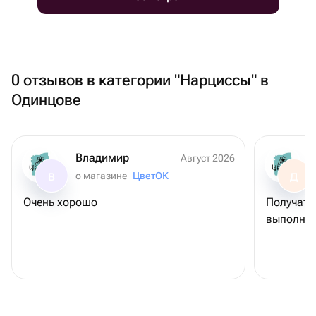
0 отзывов в категории "Нарциссы" в
Одинцове
Владимир
Август 2026
о магазине
ЦветОК
В
Д
Очень хорошо
Получате
выполнен