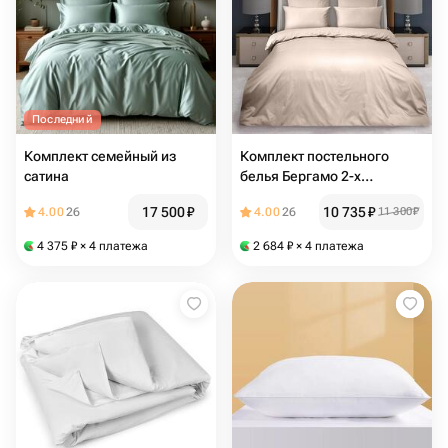
Последний
Комплект семейный из
Комплект постельного
сатина
белья Бергамо 2-х
спальный, наволочки
17 500
₽
10 735
₽
4.00
26
4.00
26
11 300
₽
50х70-2шт
4 375
₽
× 4 платежа
2 684
₽
× 4 платежа