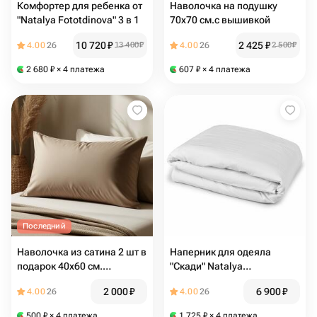
Комфортер для ребенка от
Наволочка на подушку
"Natalya Fototdinova" 3 в 1
70х70 см.с вышивкой
10 720
₽
2 425
₽
4.00
26
13 400
₽
4.00
26
2 500
₽
2 680
₽
× 4 платежа
607
₽
× 4 платежа
Последний
Наволочка из сатина 2 шт в
Наперник для одеяла
подарок 40х60 см.
"Скади" Natalya
Комплект
Fototdinova, 220х200, тик,
2 000
₽
6 900
₽
4.00
26
4.00
26
потайная молния
500
₽
× 4 платежа
1 725
₽
× 4 платежа