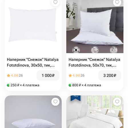
Наперник "Снежок" Natalya
Наперник "Снежок" Natalya
Fototdinova, 30х50, тик,
Fototdinova, 50х70, тик,
потайная молния
потайная молния. 2шт
1 000
₽
3 200
₽
4.00
26
4.00
26
250
₽
× 4 платежа
800
₽
× 4 платежа