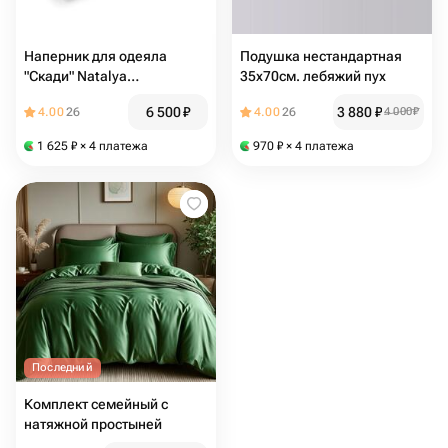
Наперник для одеяла
Подушка нестандартная
"Скади" Natalya
35х70см. лебяжий пух
Fototdinova, 200х200, тик,
6 500
₽
3 880
₽
4.00
26
4.00
26
4 000
₽
потайная молния
1 625
₽
× 4 платежа
970
₽
× 4 платежа
Последний
Комплект семейный с
натяжной простыней