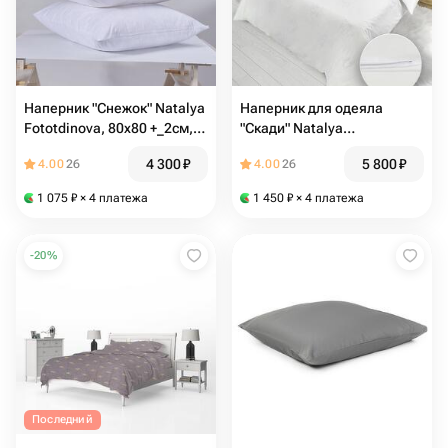
Наперник "Снежок" Natalya
Наперник для одеяла
Fototdinova, 80х80 +_2см,
"Скади" Natalya
тик, потайная молния. 2шт
Fototdinova, 140х205, тик,
4 300
₽
5 800
₽
4.00
26
4.00
26
потайная молния
1 075
₽
× 4 платежа
1 450
₽
× 4 платежа
-
20
%
Последний