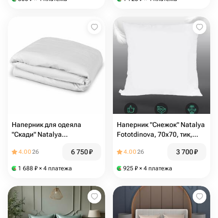
Наперник для одеяла
Наперник "Снежок" Natalya
"Скади" Natalya
Fototdinova, 70х70, тик,
Fototdinova, 180х200, тик,
потайная молния.2шт
6 750
₽
3 700
₽
4.00
26
4.00
26
потайная молния
1 688
₽
× 4 платежа
925
₽
× 4 платежа