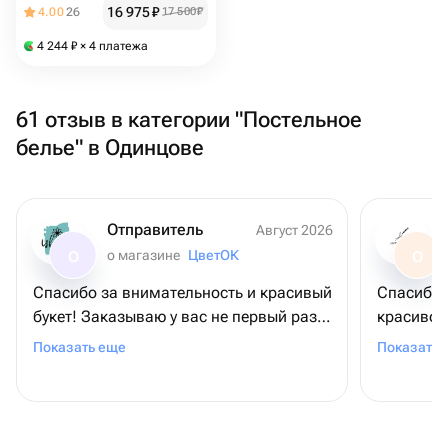
16 975
₽
4.00
26
17 500
₽
4 244
₽
× 4 платежа
61 отзыв в категории "Постельное
белье" в Одинцове
Отправитель
Август 2026
о магазине
ЦветОК
О
О
Спасибо за внимательность и красивый
Спасибо 
букет! Заказываю у вас не первый раз,
красиво! 
каждый раз - супер, очень ценно 🩶
в такую 
Показать еще
Показать 