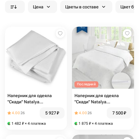
Цена
Цветы в составе
Цвет бук
Последний
Наперник для одеяла
Наперник для одеяла
"Скади" Natalya
"Скади" Natalya
Fototdinova, 160х200, тик,
Fototdinova, 220х240, тик,
5 927
₽
7 500
₽
4.00
26
4.00
26
потайная молния
потайная молния
1 482
₽
× 4 платежа
1 875
₽
× 4 платежа