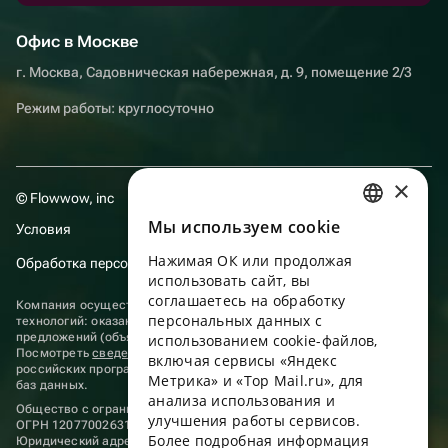
Офис в Москве
г. Москва, Садовническая набережная, д. 9, помещение 2/3
Режим работы: круглосуточно
×
© Flowwow, inc
Мы используем сookie
Условия
RUSSIAN
Нажимая ОК или продолжая
Обработка персональных данных
ENGLISH
использовать сайт, вы
UKRAINIAN
соглашаетесь на обработку
Компания осуществляет деятельность в области информационных
персональных данных с
технологий: оказание услуг в сети “Интернет” по размещению
PORTUGUESE
предложений (объявлений) продавцов о реализации товаров.
использованием cookie-файлов,
Посмотреть
сведения о программах
, включенных в реестр
включая сервисы «Яндекс
SPANISH
российских программ для электронных вычислительных машин и
Метрика» и «Top Mail.ru», для
баз данных.
анализа использования и
HUNGARIAN
Общество с ограниченной ответственностью «ФЛАУВАУ»
улучшения работы сервисов.
ОГРН 1207700263198, ИНН 9702020445
ITALIAN
Более подробная информация
Юридический адрес: г. Москва, вн.тер. г. Муниципальный округ