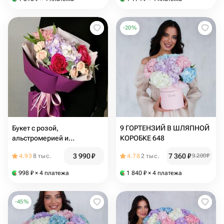
-
20
%
Букет с розой,
9 ГОРТЕНЗИЙ В ШЛЯПНОЙ
альстромерией и
КОРОБКЕ 648
гортензией «Искушение»
3 990
₽
7 360
₽
4.93
8 тыс.
4.78
2 тыс.
9 200
₽
998
₽
× 4 платежа
1 840
₽
× 4 платежа
-
45
%