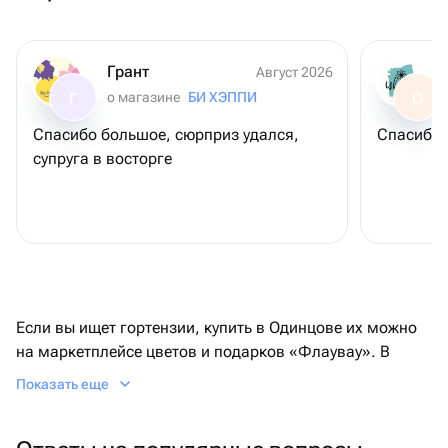
Грант
Август 2026
о магазине
БИ ХЭППИ
Г
О
Спасибо большое, сюрприз удался,
Спасибо 
супруга в восторге
Если вы ищет гортензии, купить в Одинцове их можно
на маркетплейсе цветов и подарков «Флаувау». В
каталоге разнообразный ассортимент монобукетов и
Показать еще
сборных композиций от флористов города. Чтобы
выбрать цветы на любой бюджет, используйте фильтр
по скидкам или стоимости, тогда вы сможете купить