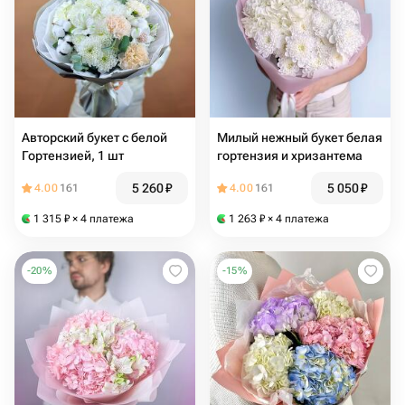
Авторский букет с белой
Милый нежный букет белая
Гортензией, 1 шт
гортензия и хризантема
5 260
₽
5 050
₽
4.00
161
4.00
161
1 315
₽
× 4 платежа
1 263
₽
× 4 платежа
-
20
%
-
15
%