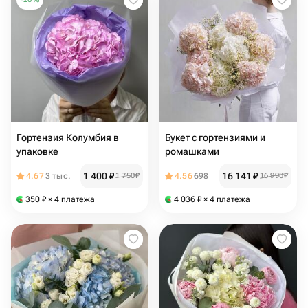
Гортензия Колумбия в
Букет с гортензиями и
упаковке
ромашками
1 400
₽
16 141
₽
4.67
3 тыс.
1 750
₽
4.56
698
16 990
₽
350
₽
× 4 платежа
4 036
₽
× 4 платежа