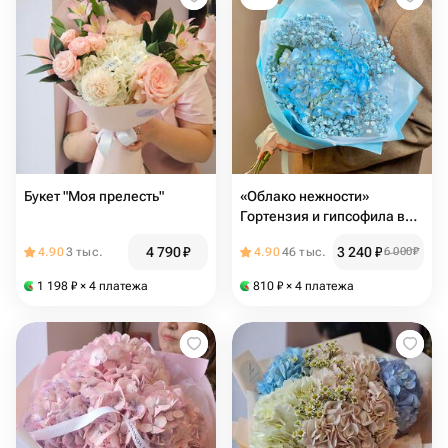
Букет "Моя прелесть"
«Облако нежности»
Гортензия и гипсофила в
небесных оттенках с
4 790
₽
3 240
₽
4.90
3 тыс.
4.90
46 тыс.
6 000
₽
доставкой в Москве
1 198
₽
× 4 платежа
810
₽
× 4 платежа