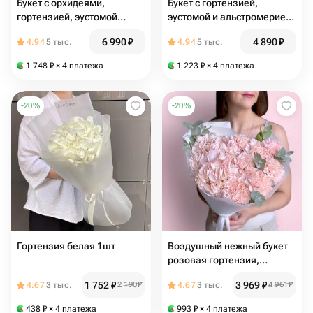
Букет с орхидеями,
Букет с гортензией,
гортензией, эустомой
эустомой и альстромерией
«Монако»
«Эдельвейс»
6 990
₽
4 890
₽
4.94
5 тыс.
4.94
5 тыс.
1 748
₽
× 4 платежа
1 223
₽
× 4 платежа
-
20
%
-
20
%
Гортензия белая 1шт
Воздушный нежный букет
розовая гортензия,
диантус и эвкалипт
1 752
₽
3 969
₽
4.67
3 тыс.
2 190
₽
4.67
3 тыс.
4 961
₽
438
₽
× 4 платежа
993
₽
× 4 платежа