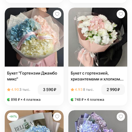
Букет "Гортензии Джамбо
Букет с гортензией,
микс"
хризантемами и хлопком
«Не грусти»
3 590
₽
2 990
₽
4.90
3 тыс.
4.93
8 тыс.
898
₽
× 4 платежа
748
₽
× 4 платежа
-
44
%