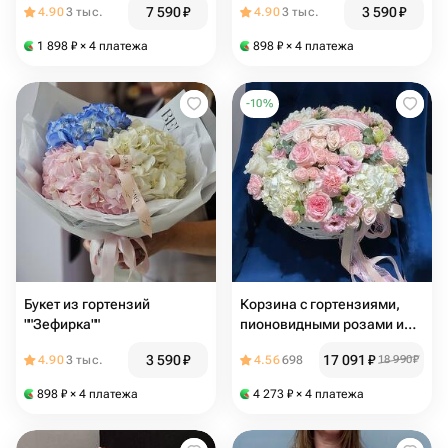
7 590
₽
3 590
₽
4.90
3 тыс.
4.90
3 тыс.
1 898
₽
× 4 платежа
898
₽
× 4 платежа
-
10
%
Букет из гортензий
Корзина с гортензиями,
""Зефирка""
пионовидными розами и
эустомой
3 590
₽
17 091
₽
4.90
3 тыс.
4.56
698
18 990
₽
898
₽
× 4 платежа
4 273
₽
× 4 платежа