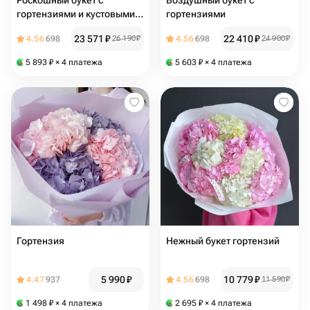
Роскошный букет с
Воздушный букет с
гортензиями и кустовыми
гортензиями
розами
23 571
₽
22 410
₽
4.56
698
26 190
₽
4.56
698
24 900
₽
5 893
₽
× 4 платежа
5 603
₽
× 4 платежа
Гортензия
Нежный букет гортензий
5 990
₽
10 779
₽
4.47
937
4.56
698
11 590
₽
1 498
₽
× 4 платежа
2 695
₽
× 4 платежа