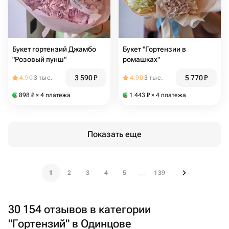
Букет гортензий Джамбо
Букет "Гортензии в
"Розовый пунш"
ромашках"
3 590
₽
5 770
₽
4.90
3 тыс.
4.90
3 тыс.
898
₽
× 4 платежа
1 443
₽
× 4 платежа
Показать еще
1
2
3
4
5
139
...
30 154 отзывов в категории
"Гортензий" в Одинцове