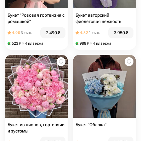
Букет "Розовая гортензия с
Букет авторский
ромашкой"
фиолетовая нежность
2 490
₽
3 950
₽
4.90
3 тыс.
4.82
1 тыс.
623
₽
× 4 платежа
988
₽
× 4 платежа
Букет из пионов, гортензии
Букет "Облака"
и эустомы