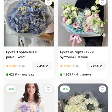
Букет "Гортензия с
Букет из гортензий и
ромашкой"
эустомы «Легкое
прикосновение»
2 490
₽
7 850
₽
4.90
3 тыс.
4.93
8 тыс.
623
₽
× 4 платежа
1 963
₽
× 4 платежа
-
30
%
-
35
%