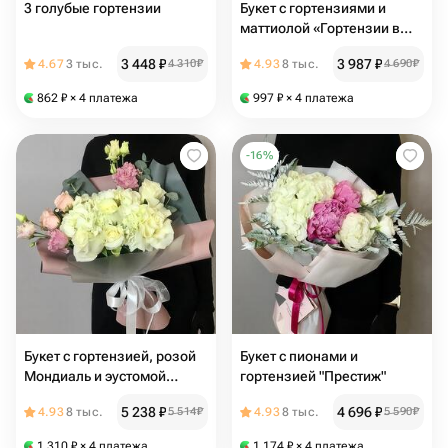
3 голубые гортензии
Букет с гортензиями и
маттиолой «Гортензии в
голубом»
3 448
₽
3 987
₽
4.67
3 тыс.
4 310
₽
4.93
8 тыс.
4 690
₽
862
₽
× 4 платежа
997
₽
× 4 платежа
-
16
%
Букет с гортензией, розой
Букет с пионами и
Мондиаль и эустомой
гортензией "Престиж"
"Нежные нотки"
5 238
₽
4 696
₽
4.93
8 тыс.
5 514
₽
4.93
8 тыс.
5 590
₽
1 310
₽
× 4 платежа
1 174
₽
× 4 платежа