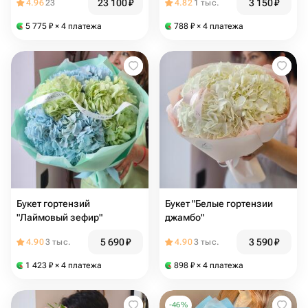
23 100
₽
3 150
₽
4.96
23
4.82
1 тыс.
5 775
₽
× 4 платежа
788
₽
× 4 платежа
Букет гортензий
Букет "Белые гортензии
"Лаймовый зефир"
джамбо"
5 690
₽
3 590
₽
4.90
3 тыс.
4.90
3 тыс.
1 423
₽
× 4 платежа
898
₽
× 4 платежа
-
46
%