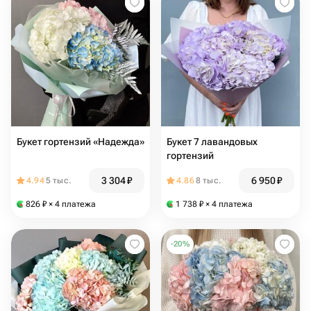
Букет гортензий «Надежда»
Букет 7 лавандовых
гортензий
3 304
₽
6 950
₽
4.94
5 тыс.
4.86
8 тыс.
826
₽
× 4 платежа
1 738
₽
× 4 платежа
-
20
%