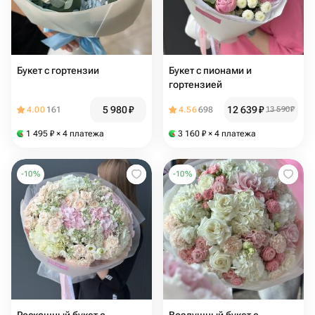
Букет с гортензии
Букет с пионами и
гортензией
5 980
₽
12 639
₽
4.00
161
4.56
698
13 590
₽
1 495
₽
× 4 платежа
3 160
₽
× 4 платежа
-
10
%
-
10
%