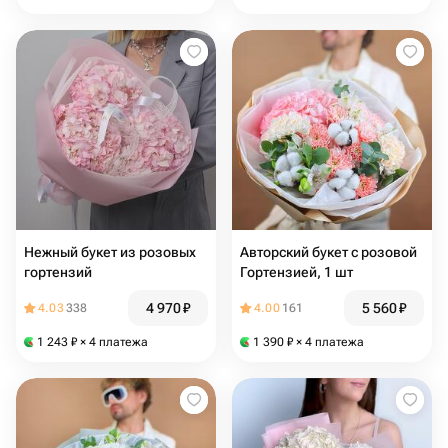
Нежный букет из розовых
Авторский букет с розовой
гортензий
Гортензией, 1 шт
4 970
₽
5 560
₽
4.03
338
4.00
161
1 243
₽
× 4 платежа
1 390
₽
× 4 платежа