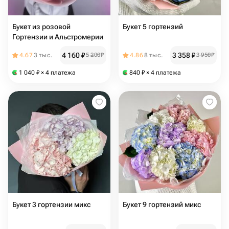
Букет из розовой
Букет 5 гортензий
Гортензии и Альстромерии
4 160
₽
3 358
₽
4.67
3 тыс.
5 200
₽
4.86
8 тыс.
3 950
₽
1 040
₽
× 4 платежа
840
₽
× 4 платежа
Букет 3 гортензии микс
Букет 9 гортензий микс