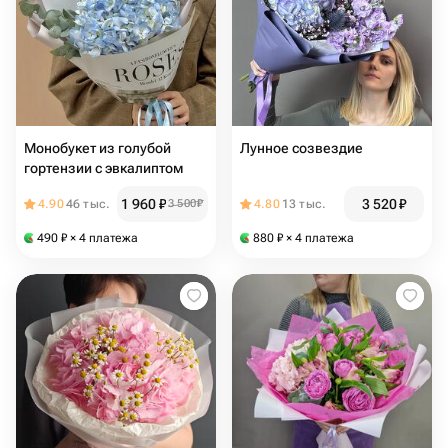
Монобукет из голубой
Лунное созвездие
гортензии с эвкалиптом
1 960
₽
3 520
₽
4.90
46 тыс.
3 500
₽
4.80
13 тыс.
490
₽
× 4 платежа
880
₽
× 4 платежа