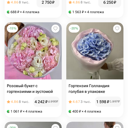
2 750
₽
6 250
₽
4.86
8 тыс.
4.86
8 тыс.
688
₽
× 4 платежа
1 563
₽
× 4 платежа
-
15
%
-
20
%
Розовый букет с
Гортензия Голландия
гортензиями и эустомой
голубая в упаковке
4 242
₽
1 598
₽
4.86
8 тыс.
4 990
₽
4.67
3 тыс.
1 997
₽
1 061
₽
× 4 платежа
400
₽
× 4 платежа
-
20
%