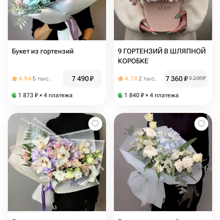
Букет из гортензий
9 ГОРТЕНЗИЙ В ШЛЯПНОЙ
КОРОБКЕ
7 490
₽
7 360
₽
4.94
5 тыс.
4.78
2 тыс.
9 200
₽
1 873
₽
× 4 платежа
1 840
₽
× 4 платежа