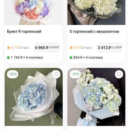
Букет 9 гортензий
5 гортензий с эвкалиптом
6 965
₽
3 413
₽
4.78
2 тыс.
9 950
₽
4.78
2 тыс.
5 250
₽
1 742
₽
× 4 платежа
854
₽
× 4 платежа
-
20
%
-
15
%