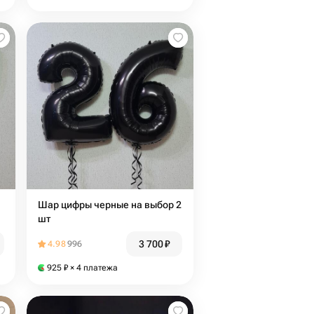
Шар цифры черные на выбор 2
шт
3 700
₽
4.98
996
925
₽
× 4 платежа