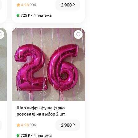
2 900
₽
4.98
996
725
₽
× 4 платежа
Шар цифры фуше (ярко
розовая) на выбор 2 шт
2 900
₽
4.98
996
725
₽
× 4 платежа