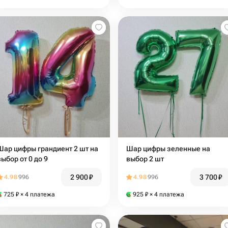
Шар цифры грандиент 2 шт на
Шар цифры зеленные на
выбор от 0 до 9
выбор 2 шт
2 900
₽
3 700
₽
4.98
996
4.98
996
725
₽
× 4 платежа
925
₽
× 4 платежа