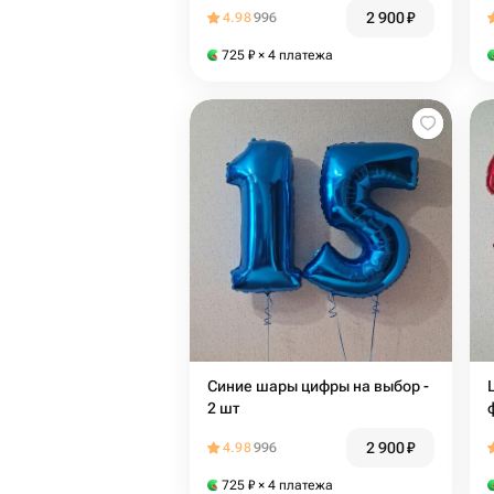
2 900
₽
4.98
996
725
₽
× 4 платежа
Синие шары цифры на выбор -
2 шт
2 900
₽
4.98
996
725
₽
× 4 платежа