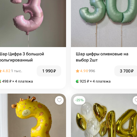
Шар Цифра 3 большой
Шар цифры оливковые на
фольгированный
выбор 2шт
1 990
₽
3 700
₽
4.82
1 тыс.
4.98
996
498
₽
× 4 платежа
925
₽
× 4 платежа
-
25
%