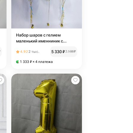
Набор шаров с гелием
а
маленький именниник с
цифрой на выбор
5 330
₽
₽
4.92
2 тыс.
7 106
₽
1 333
₽
× 4 платежа