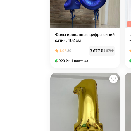
Фольгированные цифры синий
сатин, 102 см
3 677
₽
4.05
30
3 870
₽
920
₽
× 4 платежа