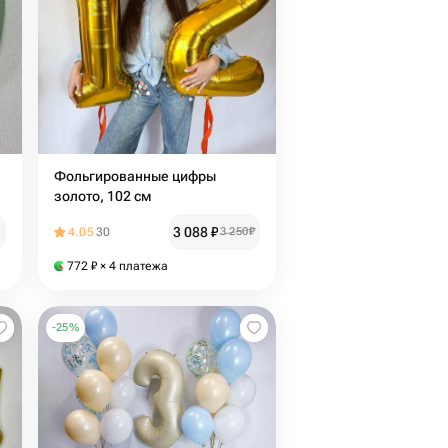
Фольгированные цифры
золото, 102 см
3 088
₽
4.05
30
3 250
₽
772
₽
× 4 платежа
-
25
%