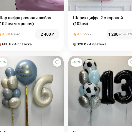
Шар цифра розовая любая
Шарик цифра 2 с короной
(102 см метровая)
(102см)
2 400
₽
1 280
₽
4.90
4 тыс.
4.95
927
1 600
600
₽
× 4 платежа
320
₽
× 4 платежа
20
%
-
10
%