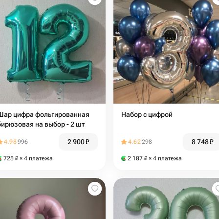
Шар цифра фольгированная
Набор с цифрой
бирюзовая на выбор - 2 шт
2 900
₽
8 748
₽
4.98
996
4.62
298
725
₽
× 4 платежа
2 187
₽
× 4 платежа