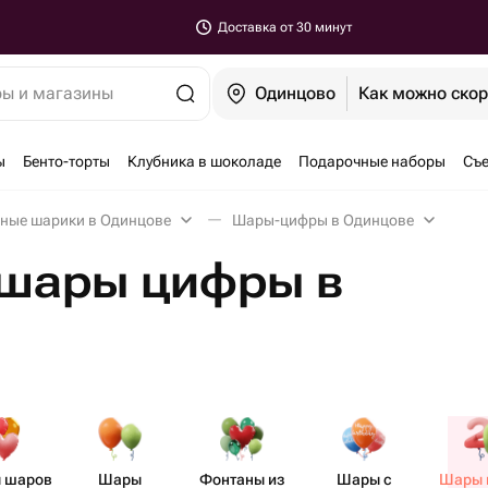
Доставка от 30 минут
ры и магазины
Одинцово
Как можно ско
ы
Бенто-торты
Клубника в шоколаде
Подарочные наборы
Съе
ные шарики в Одинцове
Шары-цифры в Одинцове
шары цифры в
 шаров
Шары
Фонтаны из
Шары с
Шары 