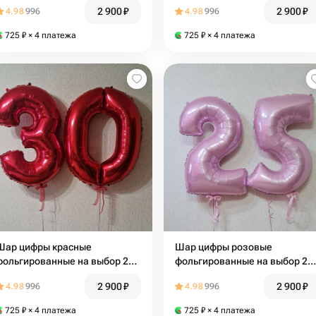
шт
для любимой, подруги, маме,
2 900
₽
2 900
₽
4.98
996
4.98
996
девушки
725
₽
× 4 платежа
725
₽
× 4 платежа
Шар цифры красные
Шар цифры розовые
фольгированные на выбор 2
фольгированные на выбор 2
шт
шт
2 900
₽
2 900
₽
4.98
996
4.98
996
725
₽
× 4 платежа
725
₽
× 4 платежа