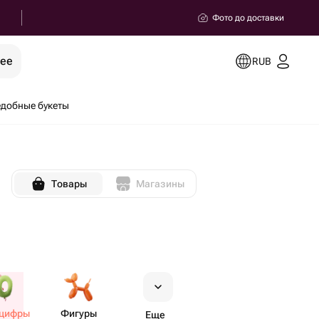
Фото до доставки
рее
RUB
добные букеты
Товары
Магазины
цифры
Фигуры
Еще