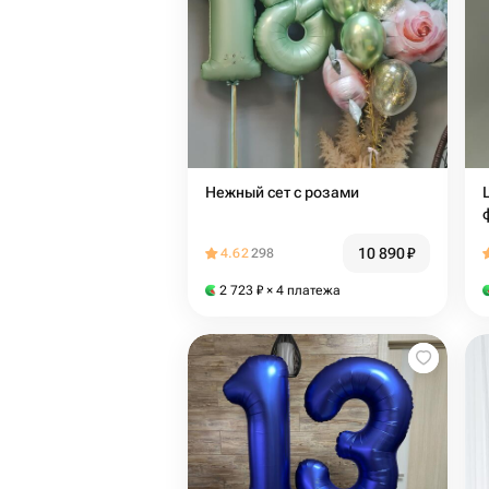
Нежный сет с розами
10 890
₽
4.62
298
2 723
₽
× 4 платежа