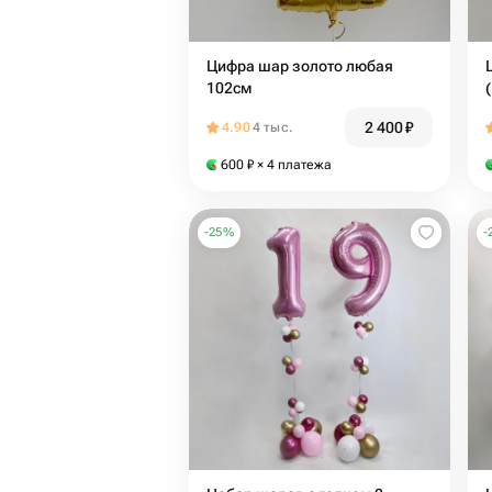
Цифра шар золото любая
102см
2 400
₽
4.90
4 тыс.
600
₽
× 4 платежа
-
25
%
-