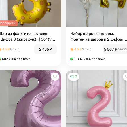
Последний
Шар из фольги на грузике
Набор шаров с гелием.
«Цифра 3 (жирафик)» | 36" (90
Фонтан из шаров и 2 цифры н
см)
выбор
2 405
₽
5 567
₽
4.89
6 тыс.
4.92
2 тыс.
7 422
602
₽
× 4 платежа
1 392
₽
× 4 платежа
-
20
%