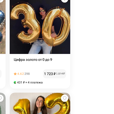
Цифра золото от 0 до 9
1 723
₽
4.62
298
1 814
₽
431
₽
× 4 платежа