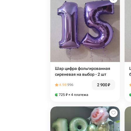
Шар цифра фольгированная
сиреневая на выбор - 2 шт
2 900
₽
4.98
996
725
₽
× 4 платежа