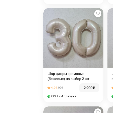
Шар цифры кремовые
(бежевые) на выбор 2 шт
2 900
₽
4.98
996
725
₽
× 4 платежа