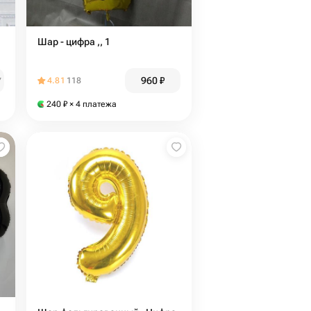
Шар - цифра ,, 1
960
₽
₽
4.81
118
240
₽
× 4 платежа