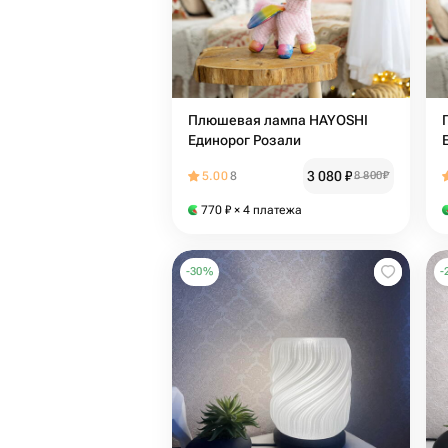
Плюшевая лампа HAYOSHI
Единорог Розали
3 080
₽
5.00
8
8 800
₽
770
₽
× 4 платежа
-
30
%
-