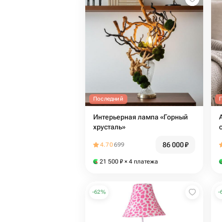
Последний
Интерьерная лампа «Горный
хрусталь»
86 000
₽
4.70
699
21 500
₽
× 4 платежа
-
62
%
-