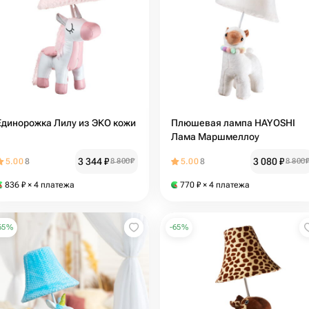
Единорожка Лилу из ЭКО кожи
Плюшевая лампа HAYOSHI
Лама Маршмеллоу
3 344
₽
3 080
₽
5.00
8
8 800
₽
5.00
8
8 800
836
₽
× 4 платежа
770
₽
× 4 платежа
65
%
-
65
%