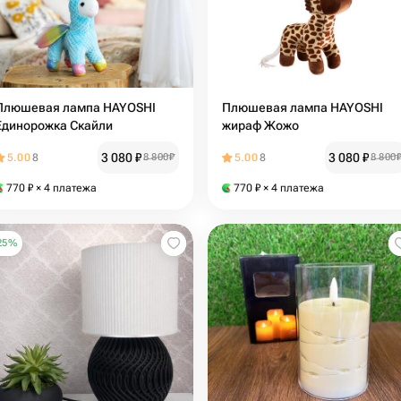
Плюшевая лампа HAYOSHI
Плюшевая лампа HAYOSHI
Единорожка Скайли
жираф Жожо
3 080
₽
3 080
₽
5.00
8
8 800
₽
5.00
8
8 800
770
₽
× 4 платежа
770
₽
× 4 платежа
25
%