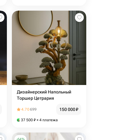
Дизайнерский Напольный
Торшер Цетрария
150 000
₽
4.70
699
37 500
₽
× 4 платежа
-
64
%