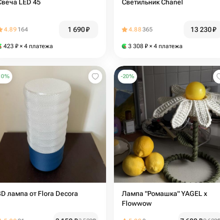
Свеча LED 45
Светильник Chanel
1 690
₽
13 230
₽
4.89
164
4.88
365
423
₽
× 4 платежа
3 308
₽
× 4 платежа
10
%
-
20
%
3D лампа от Flora Decora
Лампа "Ромашка" YAGEL x
Flowwow