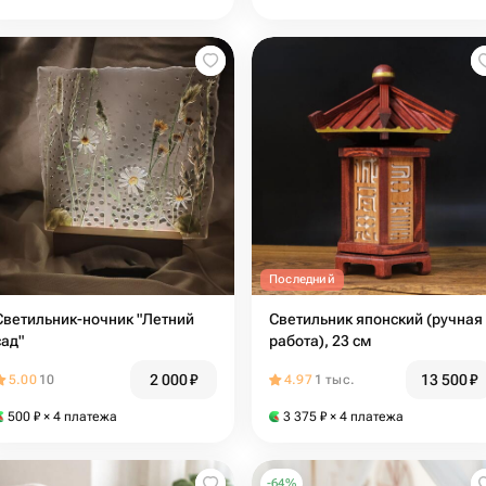
Последний
Светильник-ночник "Летний
Светильник японский (ручная
сад"
работа), 23 см
2 000
₽
13 500
₽
5.00
10
4.97
1 тыс.
500
₽
× 4 платежа
3 375
₽
× 4 платежа
-
64
%