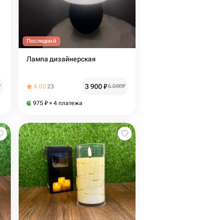
Последний
Лампа дизайнерская
3 900
₽
₽
4.00
23
6 000
₽
975
₽
× 4 платежа