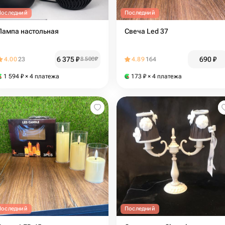
Последний
Последний
Лампа настольная
Свеча Led 37
6 375
₽
690
₽
4.00
23
8 500
₽
4.89
164
1 594
₽
× 4 платежа
173
₽
× 4 платежа
Последний
Последний