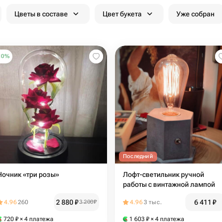
Цветы в составе
Цвет букета
Уже собран
10
%
Последний
Ночник «три розы»
Лофт-светильник ручной
работы с винтажной лампой
2 880
₽
6 411
₽
4.96
260
3 200
₽
4.96
3 тыс.
720
₽
× 4 платежа
1 603
₽
× 4 платежа