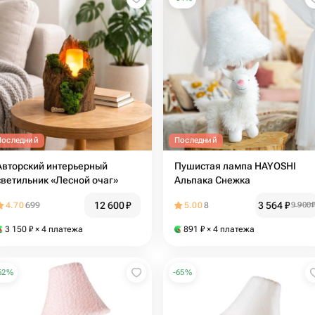
Последний
Последний
Авторский интерьерный
Пушистая лампа HAYOSHI
светильник «Лесной очаг»
Альпака Снежка
12 600
₽
3 564
₽
4.70
699
5.00
8
9 900
3 150
₽
× 4 платежа
891
₽
× 4 платежа
62
%
-
65
%