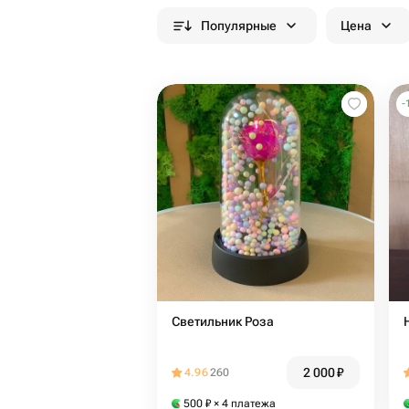
Популярные
Цена
-
Светильник Роза
2 000
₽
4.96
260
500
₽
× 4 платежа