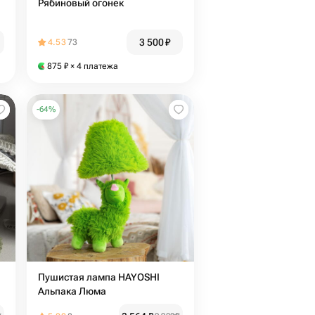
Рябиновый огонек
3 500
₽
4.53
73
875
₽
× 4 платежа
-
64
%
Пушистая лампа HAYOSHI
Альпака Люма