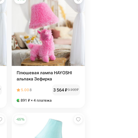
Плюшевая лампа HAYOSHI
альпака Зефирка
3 564
₽
₽
5.00
8
9 900
₽
891
₽
× 4 платежа
-
65
%