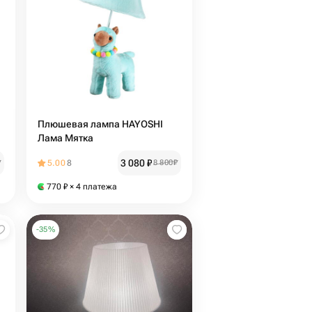
Плюшевая лампа HAYOSHI
Лама Мятка
3 080
₽
₽
5.00
8
8 800
₽
770
₽
× 4 платежа
-
35
%