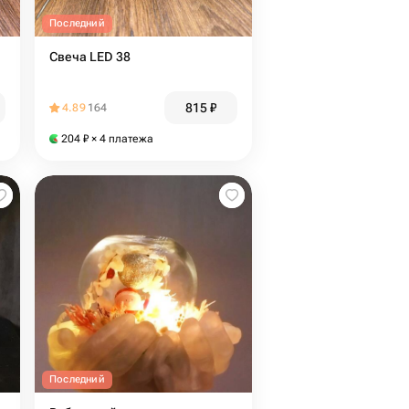
Последний
Свеча LED 38
815
₽
4.89
164
204
₽
× 4 платежа
Последний