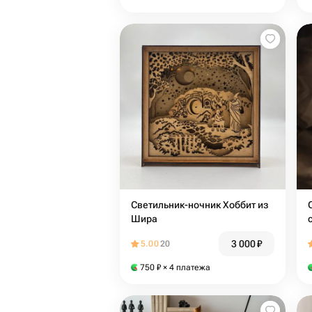
Светильник-ночник Хоббит из
Шира
3 000
₽
5.00
20
750
₽
× 4 платежа