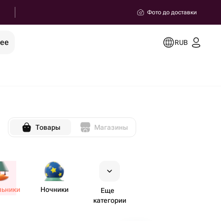
Фото до доставки
рее
RUB
Товары
Магазины
льники
Ночники
Еще
категории