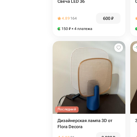
Свеча LED 36
600
₽
4.89
164
150
₽
× 4 платежа
-
Последний
Дизайнерская лампа 3D от
Flora Decora