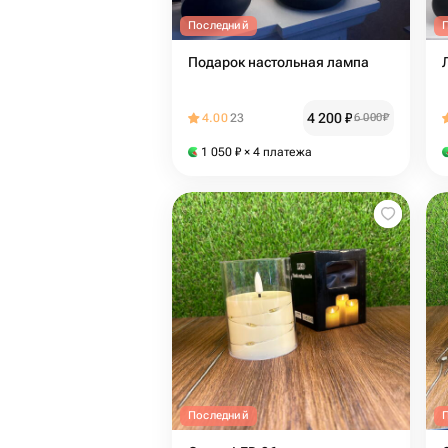
Последний
Подарок настольная лампа
4 200
₽
4.00
23
6 000
₽
1 050
₽
× 4 платежа
Последний