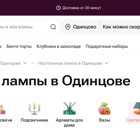
Доставка от 30 минут
ры и магазины
Одинцово
Как можно ско
ы
Бенто-торты
Клубника в шоколаде
Подарочные наборы
в Одинцове
Настольные лампы в Одинцове
 лампы в Одинцове
асвечи
Подсв​ечники
Ароматы для
Вазы
Свети​
дома