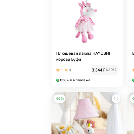
Плюшевая лампа HAYOSHI
корова Буфи
3 344
₽
5.00
8
8 800
₽
836
₽
× 4 платежа
-
65
%
-