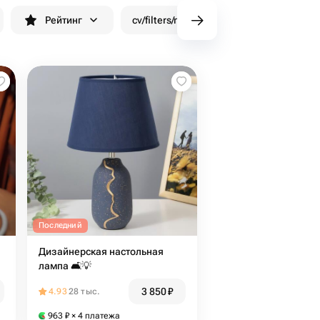
Рейтинг
cv/filters/name_fast_delivery
Скид
Последний
Дизайнерская настольная
лампа 🛋️💡
3 850
₽
4.93
28 тыс.
963
₽
× 4 платежа