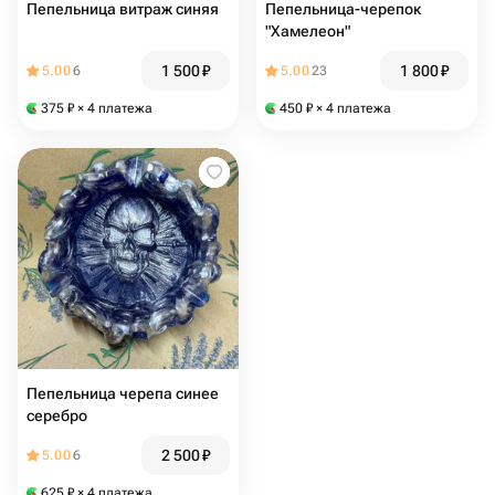
Пепельница витраж синяя
Пепельница-черепок
"Хамелеон"
1 500
₽
1 800
₽
5.00
6
5.00
23
375
₽
× 4 платежа
450
₽
× 4 платежа
Пепельница черепа синее
серебро
2 500
₽
5.00
6
625
₽
× 4 платежа