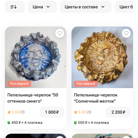
Цена
Цветы в составе
Цвет бук
Последний
Последний
Пепельница-черепок "50
Пепельница-черепок
оттенков синего"
"Солнечный желток"
1 800
₽
2 200
₽
5.00
23
5.00
23
450
₽
× 4 платежа
550
₽
× 4 платежа