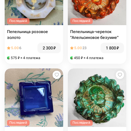
Последний
Последний
Пепельница розовое
Пепельница-черепок
золото
"Апельсиновое безумие"
2 300
₽
1 800
₽
5.00
6
5.00
23
575
₽
× 4 платежа
450
₽
× 4 платежа
Последний
Последний