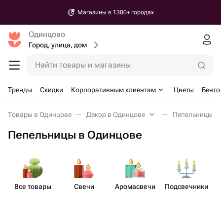
Магазины в 1300+ городах
Одинцово
Город, улица, дом
Найти товары и магазины
Тренды
Скидки
Корпоративным клиентам
Цветы
Бенто
Товары в Одинцове
Декор в Одинцове
Пепельницы в
Пепельницы в Одинцове
Все товары
Свечи
Аром​асвечи
Подсв​ечники