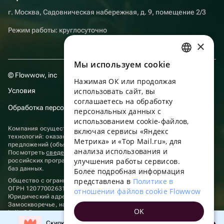
г. Москва, Садовническая набережная, д. 9, помещение 2/3
Режим работы: круглосуточно
×
Мы используем сookie
RUSSIAN
© Flowwow, inc
Нажимая ОК или продолжая
ENGLISH
Условия
использовать сайт, вы
UKRAINIAN
соглашаетесь на обработку
Обработка персональных данных
персональных данных с
PORTUGUESE
использованием cookie-файлов,
Компания осуществляет деятельность в области информационных
включая сервисы «Яндекс
SPANISH
технологий: оказание услуг в сети “Интернет” по размещению
Метрика» и «Top Mail.ru», для
предложений (объявлений) продавцов о реализации товаров.
анализа использования и
HUNGARIAN
Посмотреть
сведения о программах
, включенных в реестр
улучшения работы сервисов.
российских программ для электронных вычислительных машин и
ITALIAN
баз данных.
Более подробная информация
представлена в
Политике в
Общество с ограниченной ответственностью «ФЛАУВАУ»
FRENCH
ОГРН 1207700263198, ИНН 9702020445
отношении файлов cookie Flowwow
Юридический адрес: г. Москва, вн.тер. г. Муниципальный округ
TURKISH
Замоскворечье, наб. Садовническая, д. 9, помещ. 2/3.
OK
hello@flowwow.com
8 800 555-16-15
GERMAN
Скидка до 10% на первый заказ!