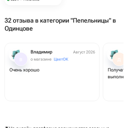
32 отзыва в категории "Пепельницы" в
Одинцове
Владимир
Август 2026
о магазине
ЦветОК
В
Д
Очень хорошо
Получате
выполнен