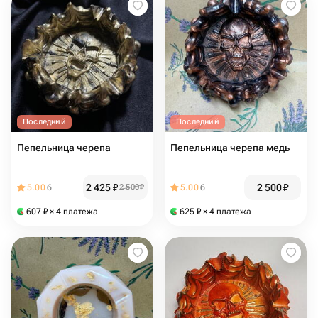
Последний
Последний
Пепельница черепа
Пепельница черепа медь
2 425
₽
2 500
₽
5.00
6
2 500
₽
5.00
6
607
₽
× 4 платежа
625
₽
× 4 платежа