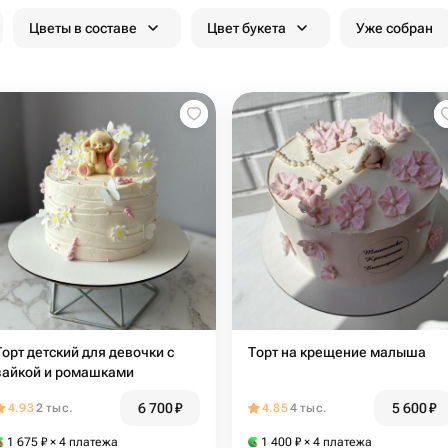
Цветы в составе
Цвет букета
Уже собран
Торт детский для девочки с
Торт на крещение малыша
зайкой и ромашками
6 700
₽
5 600
₽
4.93
2 тыс.
4.85
4 тыс.
1 675
₽
× 4 платежа
1 400
₽
× 4 платежа