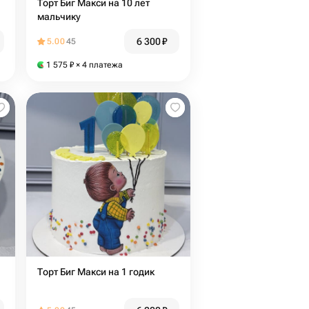
Торт Биг Макси на 10 лет
мальчику
6 300
₽
5.00
45
1 575
₽
× 4 платежа
Торт Биг Макси на 1 годик