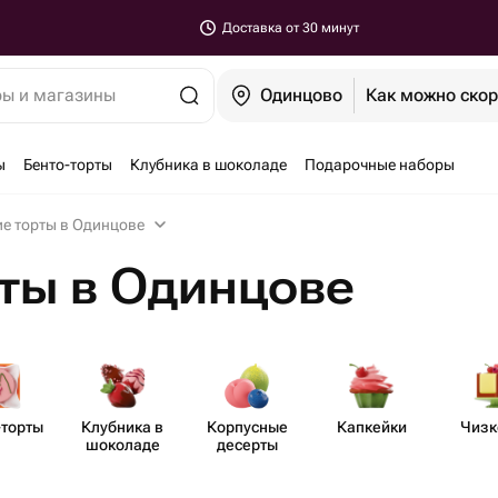
Доставка от 30 минут
ры и магазины
Одинцово
Как можно ско
ы
Бенто-торты
Клубника в шоколаде
Подарочные наборы
ие торты в Одинцове
ты в Одинцове
-торты
Клубника в
Корпусные
Капкейки
Чизк
шоколаде
десерты