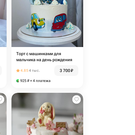
Торт с машинками для
мальчика на день рождения
3 700
₽
4.85
4 тыс.
925
₽
× 4 платежа