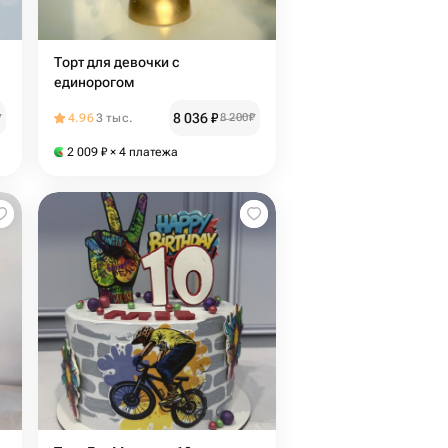
Торт для девочки с
единорогом
8 036
₽
₽
4.96
3 тыс.
8 200
₽
2 009
₽
× 4 платежа