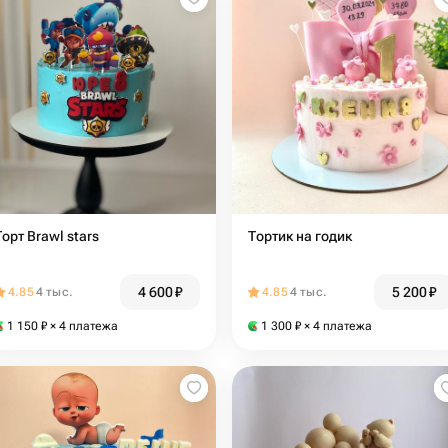
Торт Brawl stars
Тортик на годик
4 600
₽
5 200
₽
4.85
4 тыс.
4.85
4 тыс.
1 150
₽
× 4 платежа
1 300
₽
× 4 платежа