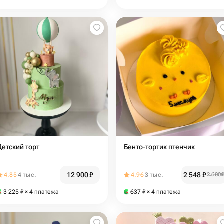
Детский торт
Бенто-тортик птенчик
12 900
₽
2 548
₽
4.85
4 тыс.
4.96
3 тыс.
2 600
3 225
₽
× 4 платежа
637
₽
× 4 платежа