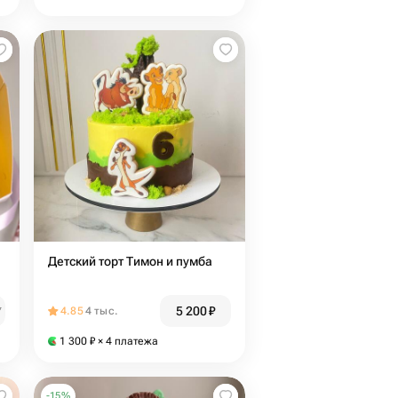
Детский торт Тимон и пумба
5 200
₽
₽
4.85
4 тыс.
1 300
₽
× 4 платежа
-
15
%