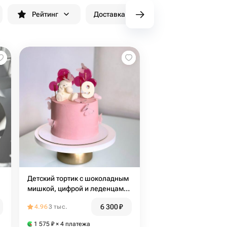
Рейтинг
Доставка до 90 минут
Скидки
Детский тортик с шоколадным
мишкой, цифрой и леденцами
с бабочками
6 300
₽
4.96
3 тыс.
1 575
₽
× 4 платежа