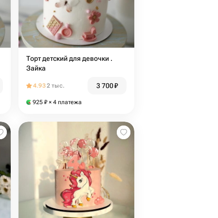
Торт детский для девочки .
Зайка
3 700
₽
4.93
2 тыс.
925
₽
× 4 платежа