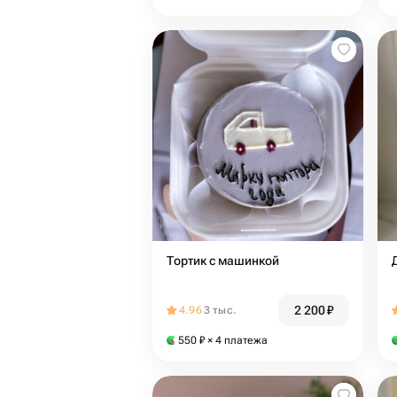
Тортик с машинкой
2 200
₽
4.96
3 тыс.
550
₽
× 4 платежа