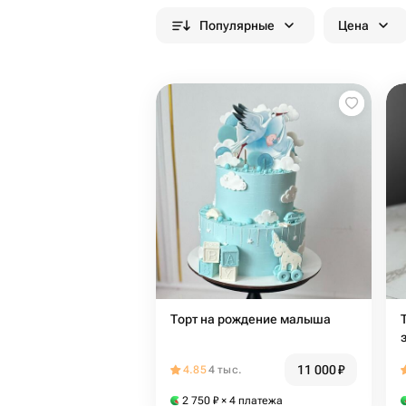
Популярные
Цена
Торт на рождение малыша
11 000
₽
4.85
4 тыс.
2 750
₽
× 4 платежа