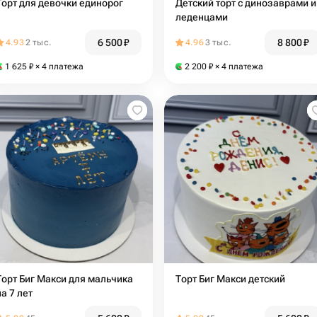
Торт для девочки единорог
Детский торт с динозаврами и
леденцами
6 500
₽
8 800
₽
4.93
2 тыс.
4.96
3 тыс.
1 625
₽
× 4 платежа
2 200
₽
× 4 платежа
Торт Биг Макси для мальчика
Торт Биг Макси детский
на 7 лет