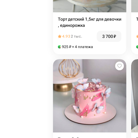
Торт детский 1,5кг для девочки
, единорожка
3 700
₽
4.93
2 тыс.
925
₽
× 4 платежа