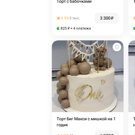
Торт с бабочками
3 300
₽
4.96
3 тыс.
825
₽
× 4 платежа
Торт Биг Макси с мишкой на 1
годик