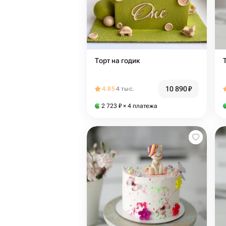
Торт на годик
10 890
₽
4.85
4 тыс.
2 723
₽
× 4 платежа