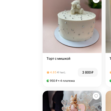
Торт с мишкой
3 800
₽
4.85
4 тыс.
950
₽
× 4 платежа