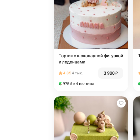
Тортик с шоколадной фигуркой
и леденцами
3 900
₽
4.85
4 тыс.
975
₽
× 4 платежа