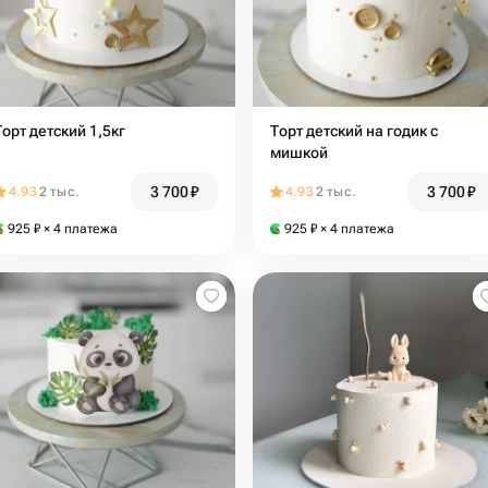
Торт детский 1,5кг
Торт детский на годик с
мишкой
3 700
₽
3 700
₽
4.93
2 тыс.
4.93
2 тыс.
925
₽
× 4 платежа
925
₽
× 4 платежа