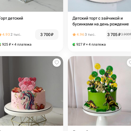
Торт детский
Детский торт с зайчикой и
бусинками на день рождение
3 700
₽
3 705
₽
4.93
2 тыс.
4.96
3 тыс.
3 900
925
₽
× 4 платежа
927
₽
× 4 платежа