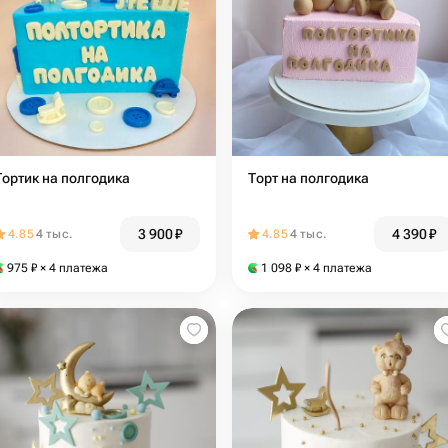
Тортик на полгодика
Торт на полгодика
3 900
₽
4 390
₽
4.85
4 тыс.
4.85
4 тыс.
975
₽
× 4 платежа
1 098
₽
× 4 платежа