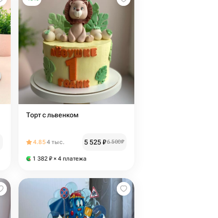
Торт с львенком
5 525
₽
4.85
4 тыс.
6 500
₽
1 382
₽
× 4 платежа