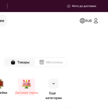
Фото до доставки
рее
RUB
Товары
Магазины
ейки
Детские торты
Еще
категории