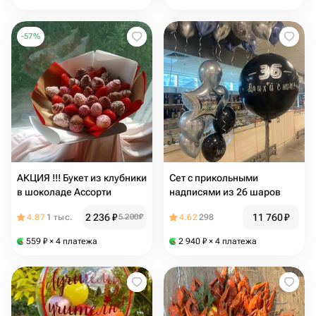
-
57
%
АКЦИЯ !!! Букет из клубники
Сет с прикольными
в шоколаде Ассорти
надписями из 26 шаров
2 236
₽
11 760
₽
4.87
1 тыс.
5 200
₽
4.62
298
559
₽
× 4 платежа
2 940
₽
× 4 платежа