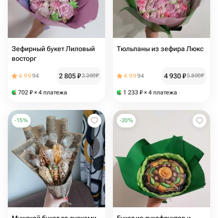
Зефирный букет Лиловый
Тюльпаны из зефира Люкс
восторг
2 805
₽
4 930
₽
4.99
94
3 300
₽
4.99
94
5 800
₽
702
₽
× 4 платежа
1 233
₽
× 4 платежа
-
15
%
-
20
%