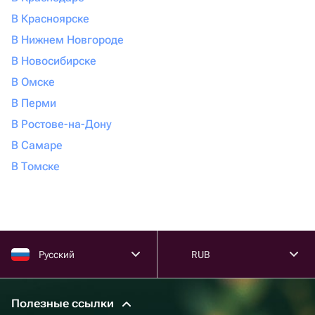
В Красноярске
В Нижнем Новгороде
В Новосибирске
В Омске
В Перми
В Ростове-на-Дону
В Самаре
В Томске
Русский
RUB
Полезные ссылки