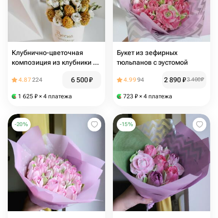
Клубнично-цветочная
Букет из зефирных
композиция из клубники в
тюльпанов с эустомой
шоколаде
6 500
₽
2 890
₽
4.87
224
4.99
94
3 400
₽
1 625
₽
× 4 платежа
723
₽
× 4 платежа
-
20
%
-
15
%