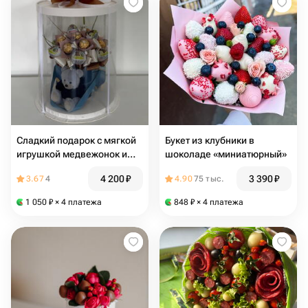
Сладкий подарок с мягкой
Букет из клубники в
игрушкой медвежонок и
шоколаде «миниатюрный»
конфетами Ферреро Роше
4 200
₽
3 390
₽
3.67
4
4.90
75 тыс.
и киндер сюрпризом
1 050
₽
× 4 платежа
848
₽
× 4 платежа