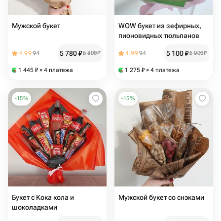
Мужской букет
WOW букет из зефирных,
пионовидных тюльпанов
5 780
₽
5 100
₽
4.99
94
6 800
₽
4.99
94
6 000
₽
1 445
₽
× 4 платежа
1 275
₽
× 4 платежа
-
15
%
-
15
%
Букет с Кока кола и
Мужской букет со снэками
шоколадками