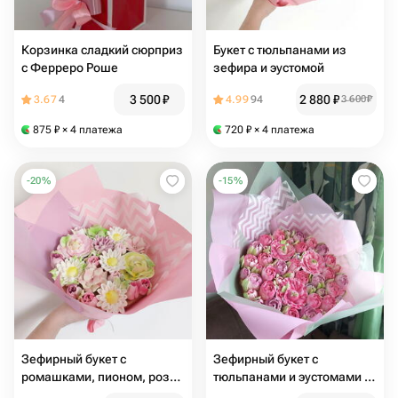
Корзинка сладкий сюрприз
Букет с тюльпанами из
с Ферреро Роше
зефира и эустомой
3 500
₽
2 880
₽
3.67
4
4.99
94
3 600
₽
875
₽
× 4 платежа
720
₽
× 4 платежа
-
20
%
-
15
%
Зефирный букет с
Зефирный букет с
ромашками, пионом, розой
тюльпанами и эустомами с
и тюльпанами
wow эффектом