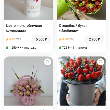
Цветочно-клубничная
Съедобный букет
композиция
«Изобилие»
5 000
₽
2 900
₽
4.87
224
4.90
160
1 250
₽
× 4 платежа
725
₽
× 4 платежа