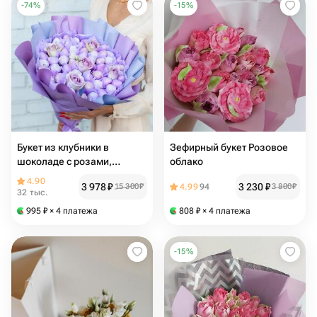
-
74
%
-
15
%
Букет из клубники в
Зефирный букет Розовое
шоколаде с розами,
облако
фиолетовый 💜🤍 красивый
4.90
3 978
₽
3 230
₽
15 300
₽
4.99
94
3 800
₽
с цветами
32 тыс.
995
₽
× 4 платежа
808
₽
× 4 платежа
-
15
%