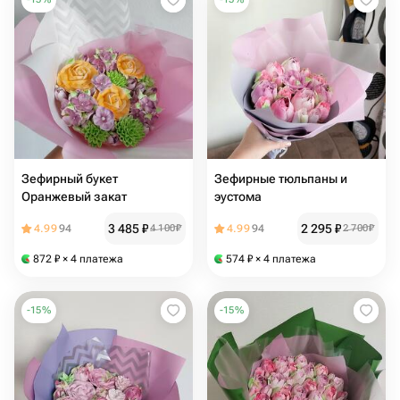
Зефирный букет
Зефирные тюльпаны и
Оранжевый закат
эустома
3 485
₽
2 295
₽
4.99
94
4 100
₽
4.99
94
2 700
₽
872
₽
× 4 платежа
574
₽
× 4 платежа
-
15
%
-
15
%