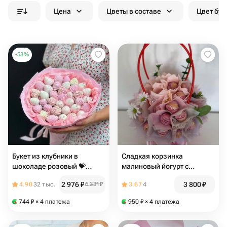
Цена
Цветы в составе
Цвет бук
-
53
%
Букет из клубники в
Сладкая корзинка
шоколаде розовый 💝️
малиновый йогурт с
недорогой
молочным шоколадом
2 976
₽
3 800
₽
4.90
32 тыс.
6 331
₽
3.67
4
744
₽
× 4 платежа
950
₽
× 4 платежа