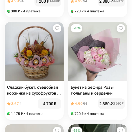
1 200
₽
2 880
₽
4.99
94
1 500
₽
4.99
94
3 600
₽
300
₽
× 4 платежа
720
₽
× 4 платежа
-
20
%
Сладкий букет, съедобная
Букет из зефира Розы,
корзинка из сухофруктов с
тюльпаны и сердечки
Ферреро Роше
4 700
₽
2 880
₽
3.67
4
4.99
94
3 600
₽
1 175
₽
× 4 платежа
720
₽
× 4 платежа
-
35
%