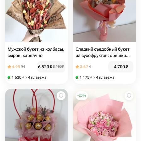
Мужской букет из колбасы,
Сладкий съедобный букет
сыров, карпаччо
из сухофруктов: орешки
фундук, манго, спелая
6 520
₽
4 700
₽
4.99
94
8 150
₽
3.67
4
груша
1 630
₽
× 4 платежа
1 175
₽
× 4 платежа
-
20
%