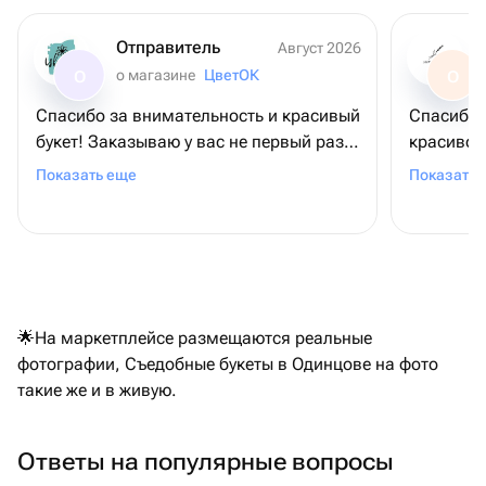
Отправитель
Август 2026
о магазине
ЦветОК
О
О
Спасибо за внимательность и красивый
Спасибо 
букет! Заказываю у вас не первый раз,
красиво! 
каждый раз - супер, очень ценно 🩶
в такую 
Показать еще
Показать 
🌟На маркетплейсе размещаются реальные
фотографии, Съедобные букеты в Одинцове на фото
такие же и в живую.
Ответы на популярные вопросы