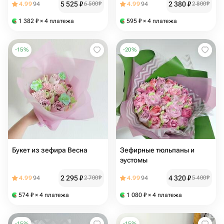
5 525
₽
2 380
₽
4.99
94
6 500
₽
4.99
94
2 800
₽
1 382
₽
× 4 платежа
595
₽
× 4 платежа
-
15
%
-
20
%
Букет из зефира Весна
Зефирные тюльпаны и
эустомы
2 295
₽
4 320
₽
4.99
94
2 700
₽
4.99
94
5 400
₽
574
₽
× 4 платежа
1 080
₽
× 4 платежа
-
15
%
-
15
%