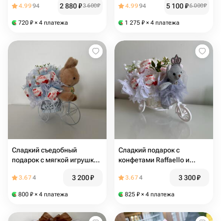
2 880
₽
5 100
₽
4.99
94
3 600
₽
4.99
94
6 000
₽
720
₽
× 4 платежа
1 275
₽
× 4 платежа
Сладкий съедобный
Сладкий подарок с
подарок с мягкой игрушкой
конфетами Raffaello и
зайка везет Рафаэлло
мягкой игрушкой
3 200
₽
3 300
₽
3.67
4
3.67
4
800
₽
× 4 платежа
825
₽
× 4 платежа