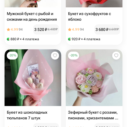
Мужской букет с рыбой и
Букет из сухофруктов с
снэками на день рождения
яблоко
3 520
₽
3 680
₽
4.99
94
4 400
₽
4.99
94
4 600
₽
880
₽
× 4 платежа
920
₽
× 4 платежа
-
20
%
-
20
%
Буеет из шоколадных
Зефирный букет с розами,
тюльпанов 7 штук
пионами, хризантемами и
тюльпанами