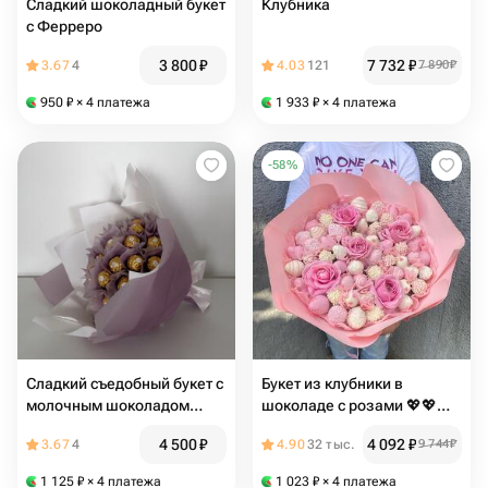
Сладкий шоколадный букет
Клубника
с Ферреро
3 800
₽
7 732
₽
3.67
4
4.03
121
7 890
₽
950
₽
× 4 платежа
1 933
₽
× 4 платежа
-
58
%
Сладкий съедобный букет с
Букет из клубники в
молочным шоколадом
шоколаде с розами 💖💖💖
Ferrero Roche
красивый с цветами
4 500
₽
4 092
₽
3.67
4
4.90
32 тыс.
9 744
₽
1 125
₽
× 4 платежа
1 023
₽
× 4 платежа