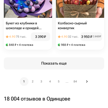
Букет из клубники в
Колбасно-сырный
шоколаде и орхидей
конвертик
«космос S»
3 390
₽
3 950
₽
4.90
75 тыс.
4.90
32 тыс.
7 900
₽
848
₽
× 4 платежа
988
₽
× 4 платежа
Показать еще
1
2
3
4
5
84
...
18 004 отзывов в Одинцове