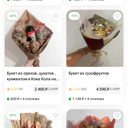
-
20
%
-
15
%
Букет из орехов, цукатов ,
Букет из сухофруктов
кумкватом и Кока Кола на
23 февраля
2 400
₽
4 590
₽
4.99
94
3 000
₽
4.96
260
5 400
₽
600
₽
× 4 платежа
1 148
₽
× 4 платежа
-
20
%