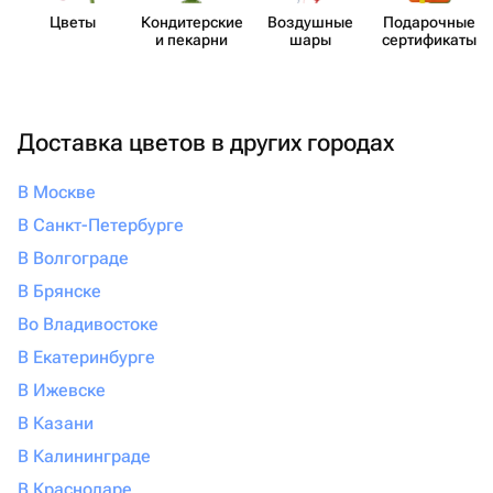
Цветы
Кондит​ерские
Воздушные
Пода​рочные
и пекарни
шары
серти​фикаты
Доставка цветов в других городах
В Москве
В Санкт-Петербурге
В Волгограде
В Брянске
Во Владивостоке
В Екатеринбурге
В Ижевске
В Казани
В Калининграде
В Краснодаре