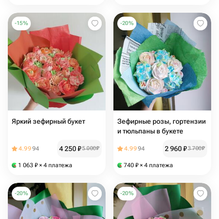
-
15
%
-
20
%
Яркий зефирный букет
Зефирные розы, гортензии
и тюльпаны в букете
4 250
₽
2 960
₽
4.99
94
5 000
₽
4.99
94
3 700
₽
1 063
₽
× 4 платежа
740
₽
× 4 платежа
-
20
%
-
20
%