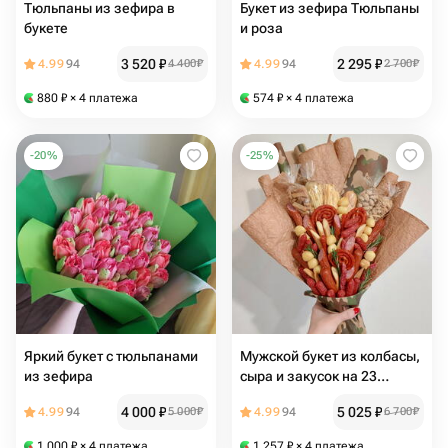
Тюльпаны из зефира в
Букет из зефира Тюльпаны
букете
и роза
3 520
₽
2 295
₽
4.99
94
4 400
₽
4.99
94
2 700
₽
880
₽
× 4 платежа
574
₽
× 4 платежа
-
20
%
-
25
%
Яркий букет с тюльпанами
Мужской букет из колбасы,
из зефира
сыра и закусок на 23
февраля
4 000
₽
5 025
₽
4.99
94
5 000
₽
4.99
94
6 700
₽
1 000
₽
× 4 платежа
1 257
₽
× 4 платежа