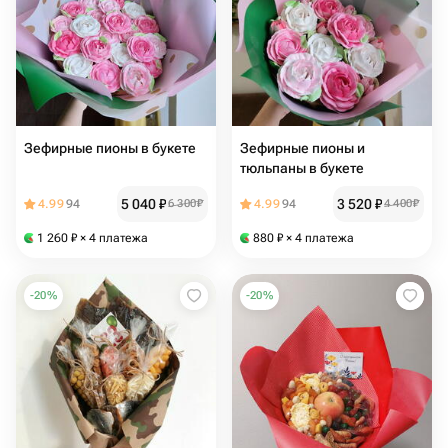
Зефирные пионы в букете
Зефирные пионы и
тюльпаны в букете
5 040
₽
3 520
₽
4.99
94
6 300
₽
4.99
94
4 400
₽
1 260
₽
× 4 платежа
880
₽
× 4 платежа
-
20
%
-
20
%