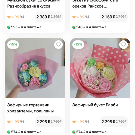
Мужской букет со снэками
Букет из сухофруктов и
Разнообразие вкусов
орехов Райское
наслаждение
2 380
₽
2 160
₽
4.99
94
2 800
₽
4.99
94
2 700
₽
595
₽
× 4 платежа
540
₽
× 4 платежа
-
15
%
-
15
%
Зефирные гортензии,
Зефирный букет Барби
хризантемы, тюльпаны
2 295
₽
2 295
₽
4.99
94
2 700
₽
4.99
94
2 700
₽
574
₽
× 4 платежа
574
₽
× 4 платежа