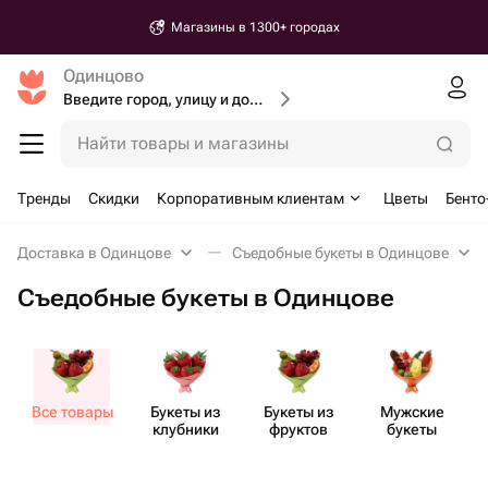
Магазины в 1300+ городах
Одинцово
Введите город, улицу и дом доставки
Найти товары и магазины
Тренды
Скидки
Корпоративным клиентам
Цветы
Бенто
Доставка в Одинцове
Съедобные букеты в Одинцове
Съедобные букеты в Одинцове
Все товары
Букеты из
Букеты из
Мужские
клубники
фруктов
букеты