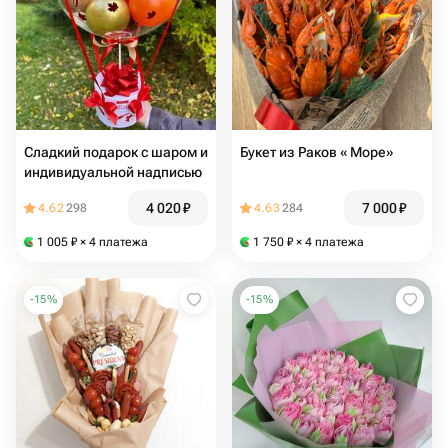
Сладкий подарок с шаром и
Букет из Раков « Море»
индивидуальной надписью
4 020
₽
7 000
₽
4.62
298
4.63
284
1 005
₽
× 4 платежа
1 750
₽
× 4 платежа
-
15
%
-
15
%