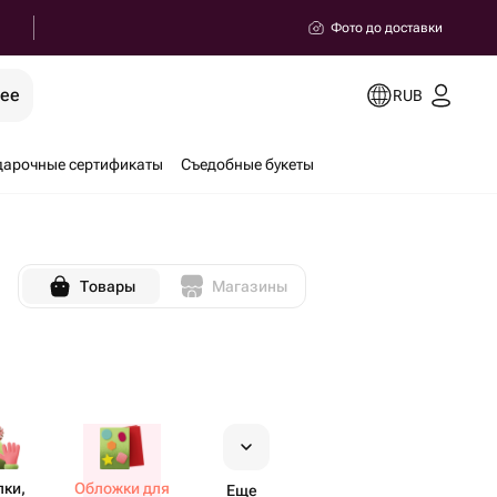
Фото до доставки
рее
RUB
дарочные сертификаты
Съедобные букеты
Товары
Магазины
ки,
Обложки для
Еще