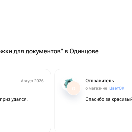
ожки для документов" в Одинцове
Отправитель
Август 2026
о магазине
ЦветОК
О
приз удался,
Спасибо за красивый