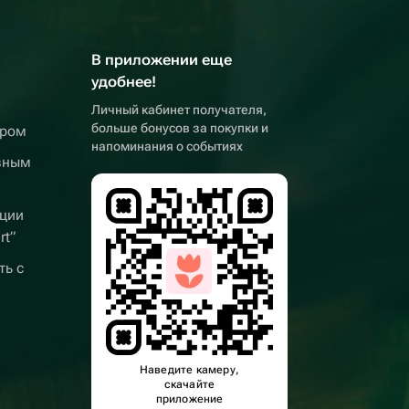
В приложении еще
удобнее!
Личный кабинет получателя,
больше бонусов за покупки и
ером
напоминания о событиях
вным
ции
rt”
ть с
Наведите камеру,
скачайте
приложение