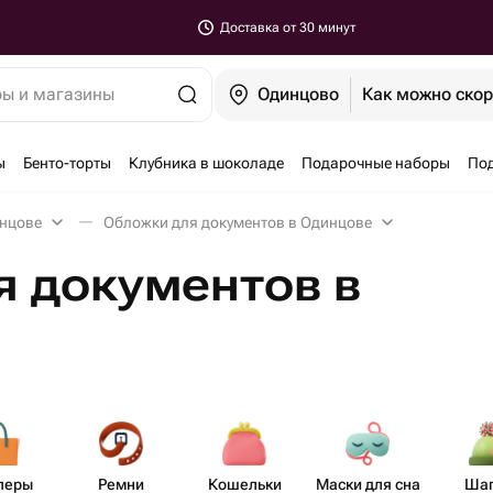
Доставка от 30 минут
ры и магазины
Одинцово
Как можно ско
ы
Бенто-торты
Клубника в шоколаде
Подарочные наборы
По
инцове
Обложки для документов в Одинцове
я документов в
перы
Ремни
Кошельки
Маски для сна
Шап