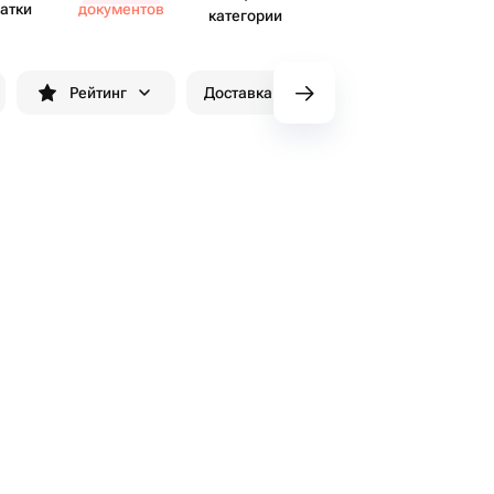
атки
доку​ментов
категории
Рейтинг
Доставка до 90 минут
Скидки