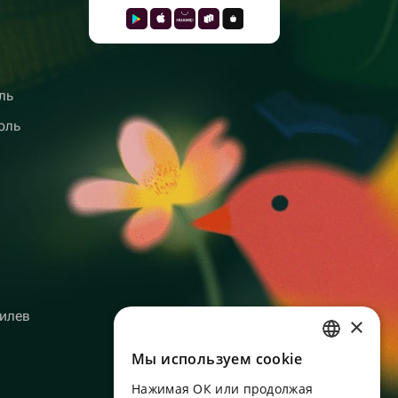
ль
оль
илев
×
Мы используем сookie
RUSSIAN
Нажимая ОК или продолжая
ENGLISH