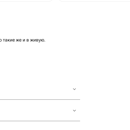
еальные фотографии, Обложки для документов в Одинцове на фото такие же и в живую.