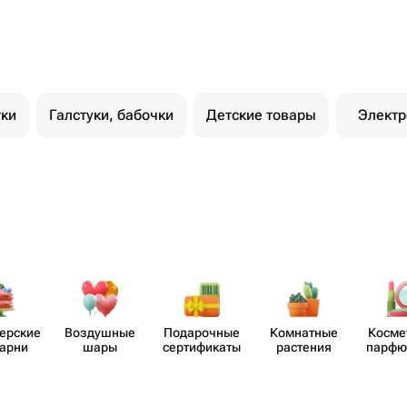
тки
Галстуки, бабочки
Детские товары
Электр
​ерские
Воздушные
Пода​рочные
Комнатные
Косме
карни
шары
серти​фикаты
растения
парф​