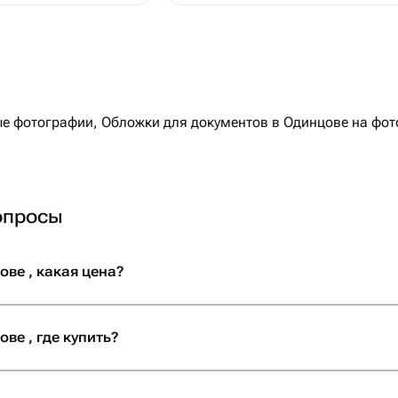
🌟На Флаувау размещаются р
опросы
ве , какая цена?
ве , где купить?