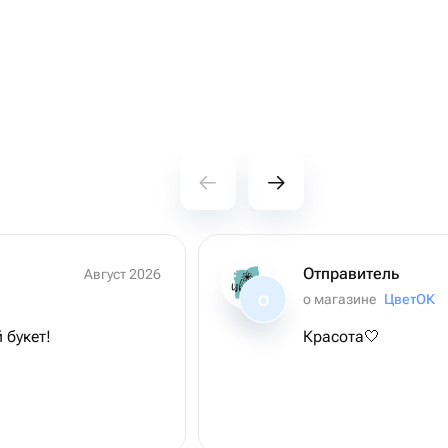
Отправитель
Август 2026
о магазине
ЦветОК
О
 букет!
Красота🤍