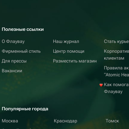
Полезные ссылки
О Флаувау
Наш журнал
Стать курь
Фирменный стиль
Центр помощи
Корпорати
клиентам
Для прессы
Разместить магазин
Правила ак
Вакансии
“Atomic Hea
Как помога
Флаувау
Популярные города
Москва
Краснодар
Томск