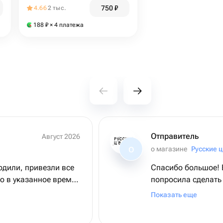
750
₽
4.66
2 тыс.
188
₽
× 4 платежа
Отправитель
Август 2026
о магазине
Русские 
О
рдили, привезли все
Спасибо большое! 
о в указанное время.
попросила сделать
ит отлично! Магазин
тоннах, флористы н
Показать еще