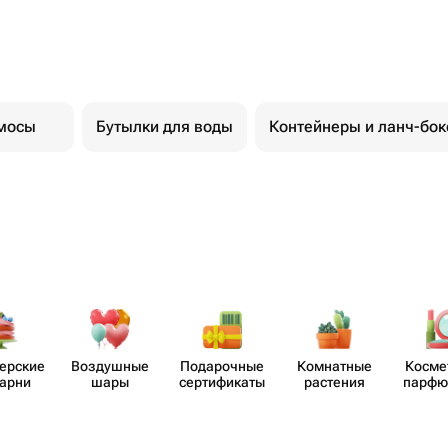
мосы
Бутылки для воды
Контейнеры и ланч-бо
​ерские
Воздушные
Пода​рочные
Комнатные
Косме
карни
шары
серти​фикаты
растения
парф​