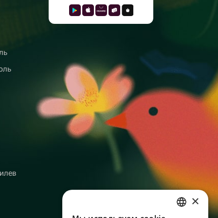
ль
оль
илев
×