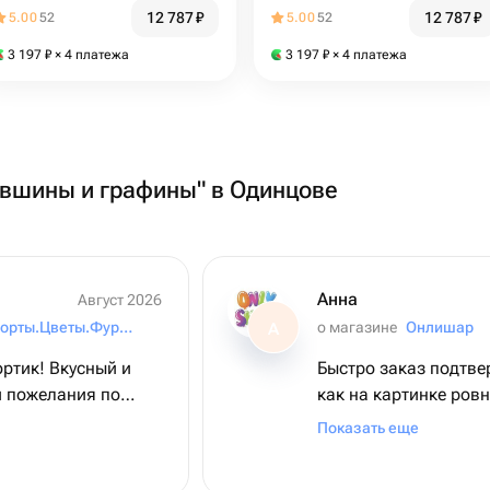
12 787
₽
12 787
₽
5.00
52
5.00
52
3 197
₽
× 4 платежа
3 197
₽
× 4 платежа
увшины и графины" в Одинцове
Анна
Август 2026
Elen protort. Торты.Цветы.Фуршеты
о магазине
Онлишар
А
ртик! Вкусный и
Быстро заказ подтве
и пожелания по
как на картинке ровн
радовало.
Набор шаров выгляд
Показать еще
рекомендую 🥳