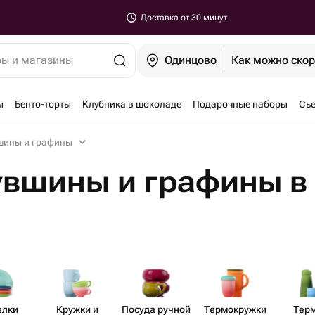
Доставка от 30 минут
ры и магазины
Одинцово
Как можно ско
ы
Бенто-торты
Клубника в шоколаде
Подарочные наборы
Съе
шины и графины
увшины и графины в
елки
Кружки и
Посуда ручной
Термо​кружки
Тер