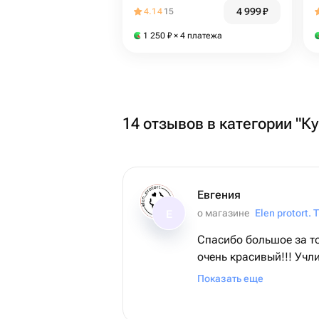
4 999
₽
4.14
15
1 250
₽
× 4 платежа
14 отзывов в категории "К
Евгения
о магазине
Е
Спасибо большое за то
очень красивый!!! Учл
надписи, что очень по
Показать еще