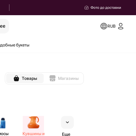
Фото до доставки
рее
RUB
добные букеты
Товары
Магазины
мосы
Кувшины и
Еще