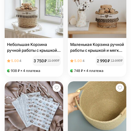
Небольшая Корзина
Маленькая Корзина ручной
ручной работы с крышкой и
работы с крышкой и мягкой
мягкой игрушкой-
игрушкой-медвежонком,
3 750
₽
2 990
₽
5.00
4
15 000
₽
5.00
4
13 000
₽
медвежонком, размер S
размер XS
938
₽
× 4 платежа
748
₽
× 4 платежа