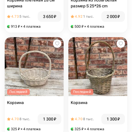
Корзина плетеная 28 см
Корзина из лозы белая
ширина
размер S 25*26 cm
3 650
₽
2 000
₽
4.73
5 тыс.
4.92
1 тыс.
913
₽
× 4 платежа
500
₽
× 4 платежа
Последний
Последний
Корзина
Корзина
1 300
₽
1 300
₽
4.70
8 тыс.
4.70
8 тыс.
325
₽
× 4 платежа
325
₽
× 4 платежа