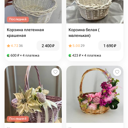
Последний
Корзина плетенная
Корзина белая (
крашеная
маленькая)
2 400
₽
1 690
₽
4.72
36
5.00
29
600
₽
× 4 платежа
423
₽
× 4 платежа
Последний