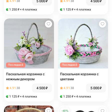
5 000
₽
4 500
₽
4.91
38
4.91
38
1 250
₽
× 4 платежа
1 125
₽
× 4 платежа
Последний
Последний
Пасхальная корзинка с
Пасхальная корзинка с
нежным декором
цветами
4 500
₽
5 000
₽
4.91
38
4.91
38
1 125
₽
× 4 платежа
1 250
₽
× 4 платежа
-
48
%