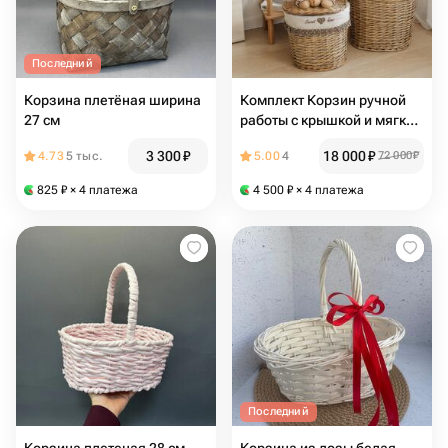
Последний
Корзина плетёная ширина
Комплект Корзин ручной
27 см
работы с крышкой и мягкой
игрушкой-медвежонком, 4
3 300
₽
18 000
₽
4.73
5 тыс.
5.00
4
72 000
₽
шт
825
₽
× 4 платежа
4 500
₽
× 4 платежа
Последний