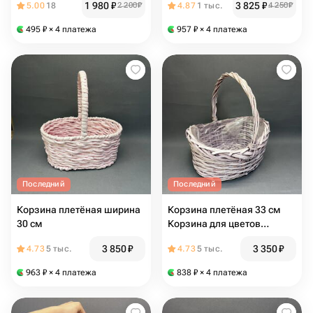
1 980
₽
3 825
₽
5.00
18
2 200
₽
4.87
1 тыс.
4 250
₽
495
₽
× 4 платежа
957
₽
× 4 платежа
Последний
Последний
Корзина плетёная ширина
Корзина плетёная 33 см
30 см
Корзина для цветов
Корзина для хранения
3 850
₽
3 350
₽
4.73
5 тыс.
4.73
5 тыс.
963
₽
× 4 платежа
838
₽
× 4 платежа