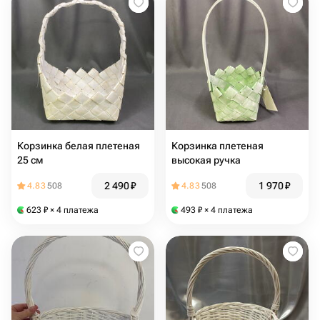
Корзинка белая плетеная
Корзинка плетеная
25 см
высокая ручка
2 490
₽
1 970
₽
4.83
508
4.83
508
623
₽
× 4 платежа
493
₽
× 4 платежа