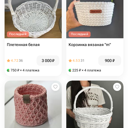
Последний
Последний
Плетенная белая
Корзинка вязаная "m"
3 000
₽
900
₽
4.72
36
4.53
31
750
₽
× 4 платежа
225
₽
× 4 платежа