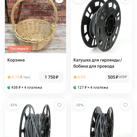
Последний
Корзина
Катушка для гирлянды /
бобина для провода
1 750
₽
505
₽
4.70
8 тыс.
5.00
972
₽
438
₽
× 4 платежа
127
₽
× 4 платежа
-
33
%
-
33
%