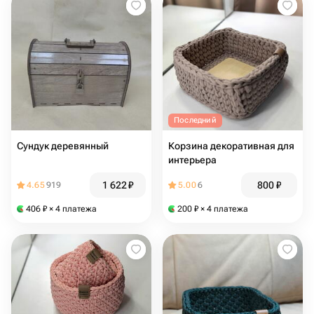
Последний
Сундук деревянный
Корзина декоративная для
интерьера
1 622
₽
800
₽
4.65
919
5.00
6
406
₽
× 4 платежа
200
₽
× 4 платежа