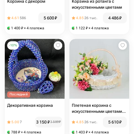
Корзина с декором
Корзина из ротанга с
искусственными цветами
5 600
₽
4 486
₽
4.61
586
4.85
26 тыс.
1 400
₽
× 4 платежа
1 122
₽
× 4 платежа
-
10
%
Последний
Декоративная корзина
Плетеная корзина с
искусственными цветами
для кулича
3 150
₽
5 610
₽
5.00
7
3 500
₽
4.85
26 тыс.
788
₽
× 4 платежа
1 403
₽
× 4 платежа