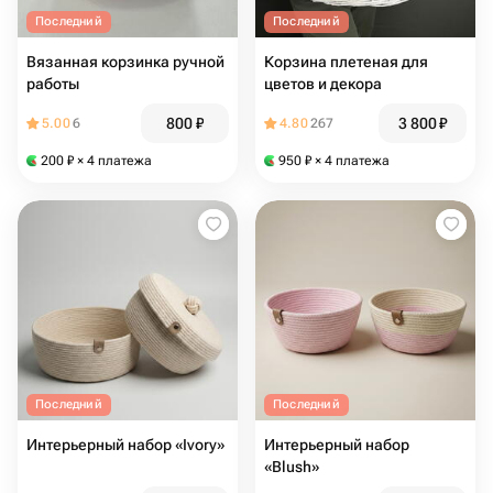
Последний
Последний
Вязанная корзинка ручной
Корзина плетеная для
работы
цветов и декора
800
₽
3 800
₽
5.00
6
4.80
267
200
₽
× 4 платежа
950
₽
× 4 платежа
Последний
Последний
Интерьерный набор «Ivory»
Интерьерный набор
«Blush»