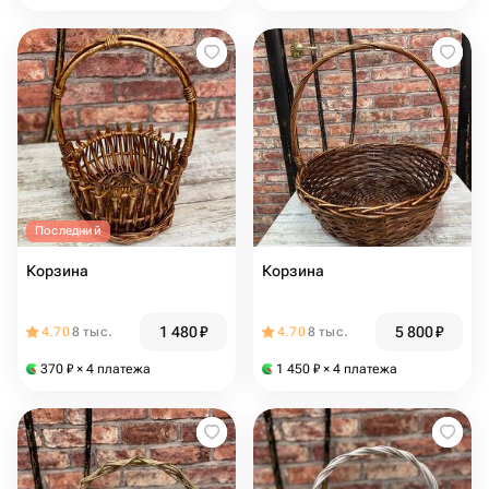
Последний
Корзина
Корзина
1 480
₽
5 800
₽
4.70
8 тыс.
4.70
8 тыс.
370
₽
× 4 платежа
1 450
₽
× 4 платежа