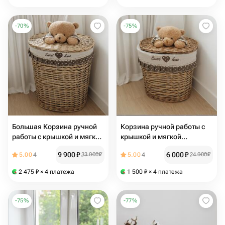
-
70
%
-
75
%
Большая Корзина ручной
Корзина ручной работы с
работы с крышкой и мягкой
крышкой и мягкой
игрушкой-медвежонком,
игрушкой-медвежонком,
9 900
₽
6 000
₽
5.00
4
33 000
₽
5.00
4
24 000
₽
размер L
размер M
2 475
₽
× 4 платежа
1 500
₽
× 4 платежа
-
75
%
-
77
%