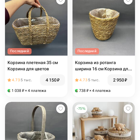
Последний
Последний
Корзина плетеная 35 см
Корзина из ротанга
Корзина для цветов
ширина 16 см Корзина для
интерьера
4 150
₽
2 950
₽
4.73
5 тыс.
4.73
5 тыс.
1 038
₽
× 4 платежа
738
₽
× 4 платежа
-
75
%