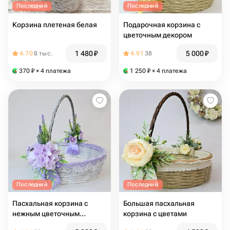
Последний
Последний
Корзина плетеная белая
Подарочная корзина с
цветочным декором
1 480
₽
5 000
₽
4.70
8 тыс.
4.91
38
370
₽
× 4 платежа
1 250
₽
× 4 платежа
Последний
Последний
Пасхальная корзина с
Большая пасхальная
нежным цветочным
корзина с цветами
декором