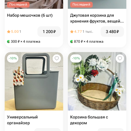
Последний
Последний
Набор мешочков (6 шт)
Джутовая корзина для
хранения фруктов, вещей,
косметики, большая
1 200
₽
3 480
₽
5.00
1
4.77
1 тыс.
вязаная корзина
300
₽
× 4 платежа
870
₽
× 4 платежа
-
10
%
-
10
%
Универсальный
Корзина большая с
органайзер
декором