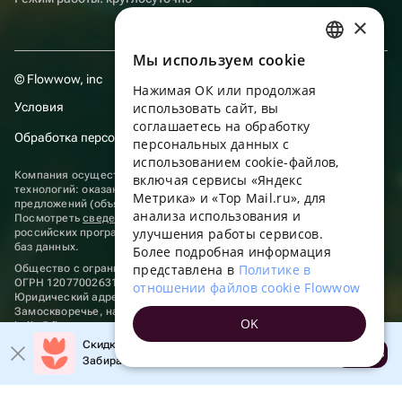
×
Мы используем сookie
RUSSIAN
© Flowwow, inc
Нажимая ОК или продолжая
ENGLISH
Условия
использовать сайт, вы
UKRAINIAN
соглашаетесь на обработку
Обработка персональных данных
персональных данных с
PORTUGUESE
использованием cookie-файлов,
Компания осуществляет деятельность в области информационных
включая сервисы «Яндекс
SPANISH
технологий: оказание услуг в сети “Интернет” по размещению
Метрика» и «Top Mail.ru», для
предложений (объявлений) продавцов о реализации товаров.
анализа использования и
HUNGARIAN
Посмотреть
сведения о программах
, включенных в реестр
улучшения работы сервисов.
российских программ для электронных вычислительных машин и
ITALIAN
баз данных.
Более подробная информация
представлена в
Политике в
Общество с ограниченной ответственностью «ФЛАУВАУ»
FRENCH
ОГРН 1207700263198, ИНН 9702020445
отношении файлов cookie Flowwow
Юридический адрес: г. Москва, вн.тер. г. Муниципальный округ
TURKISH
Замоскворечье, наб. Садовническая, д. 9, помещ. 2/3.
OK
hello@flowwow.com
8 800 555-16-15
GERMAN
Скидка до 10% на первый заказ!
Применяются
рекомендательные технологии
Открыть
Забирайте промокод в приложении!
POLISH