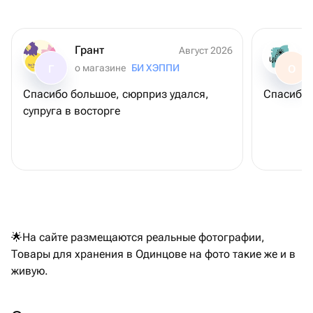
Грант
Август 2026
о магазине
БИ ХЭППИ
Г
О
Спасибо большое, сюрприз удался,
Спасибо 
супруга в восторге
🌟На сайте размещаются реальные фотографии,
Товары для хранения в Одинцове на фото такие же и в
живую.