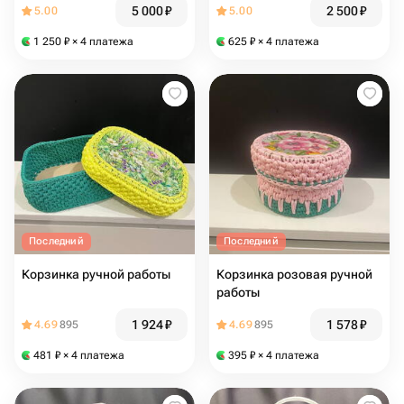
5 000
₽
2 500
₽
5.00
5.00
1 250
₽
× 4 платежа
625
₽
× 4 платежа
Последний
Последний
Корзинка ручной работы
Корзинка розовая ручной
работы
1 924
₽
1 578
₽
4.69
895
4.69
895
481
₽
× 4 платежа
395
₽
× 4 платежа