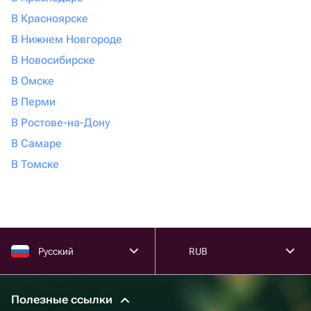
В Красноярске
В Нижнем Новгороде
В Новосибирске
В Омске
В Перми
В Ростове-на-Дону
В Самаре
В Томске
Русский
RUB
Полезные ссылки