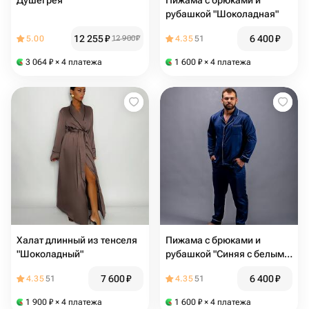
Душегрея
Пижама с брюками и
рубашкой "Шоколадная"
12 255
₽
6 400
₽
5.00
12 900
₽
4.35
51
3 064
₽
× 4 платежа
1 600
₽
× 4 платежа
Халат длинный из тенселя
Пижама с брюками и
"Шоколадный"
рубашкой "Синяя с белым
кантом"
7 600
₽
6 400
₽
4.35
51
4.35
51
1 900
₽
× 4 платежа
1 600
₽
× 4 платежа