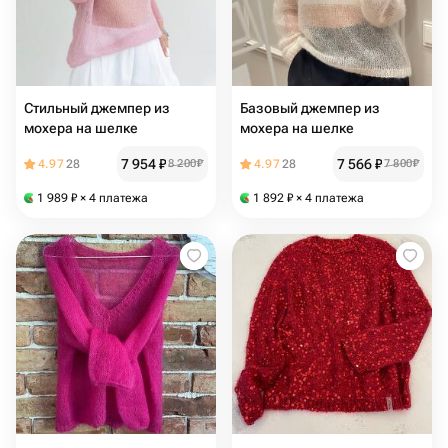
Стильный джемпер из
Базовый джемпер из
мохера на шелке
мохера на шелке
7 954
₽
7 566
₽
4.97
28
8 200
₽
4.97
28
7 800
₽
1 989
₽
× 4 платежа
1 892
₽
× 4 платежа