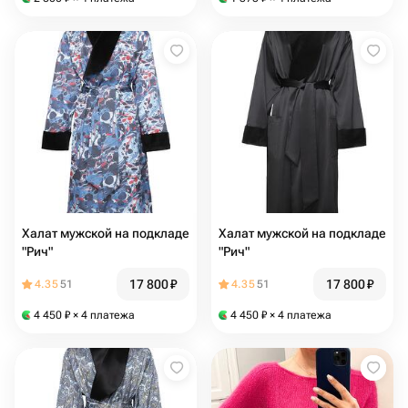
Халат мужской на подкладе
Халат мужской на подкладе
"Рич"
"Рич"
17 800
₽
17 800
₽
4.35
51
4.35
51
4 450
₽
× 4 платежа
4 450
₽
× 4 платежа