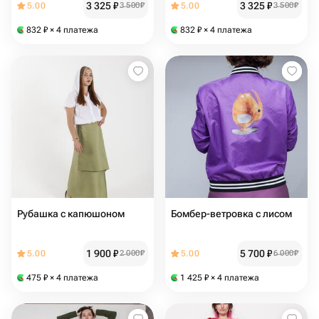
3 325
₽
3 325
₽
5.00
3 500
₽
5.00
3 500
₽
832
₽
× 4 платежа
832
₽
× 4 платежа
Рубашка с капюшоном
Бомбер-ветровка с лисом
1 900
₽
5 700
₽
5.00
2 000
₽
5.00
6 000
₽
475
₽
× 4 платежа
1 425
₽
× 4 платежа