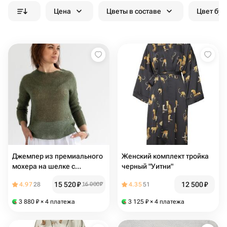
Цена
Цветы в составе
Цвет бук
Джемпер из премиального
Женский комплект тройка
мохера на шелке с
черный "Уитни"
деликатными пайетками
15 520
₽
12 500
₽
4.97
28
16 000
₽
4.35
51
3 880
₽
× 4 платежа
3 125
₽
× 4 платежа