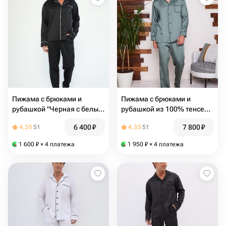
Пижама с брюками и
Пижама с брюками и
рубашкой "Черная с белым
рубашкой из 100% тенселя
кантом"
"Хаки"
6 400
₽
7 800
₽
4.35
51
4.35
51
1 600
₽
× 4 платежа
1 950
₽
× 4 платежа