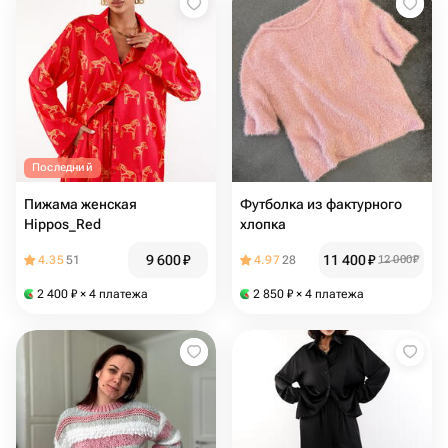
Последний
Пижама женская
Футболка из фактурного
Hippos_Red
хлопка
9 600
₽
11 400
₽
4.35
51
4.97
28
12 000
₽
2 400
₽
× 4 платежа
2 850
₽
× 4 платежа