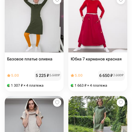
Базовое платье оливка
Юбка 7 карманов красная
5 225
₽
6 650
₽
5.00
5 500
₽
5.00
7 000
₽
1 307
₽
× 4 платежа
1 663
₽
× 4 платежа