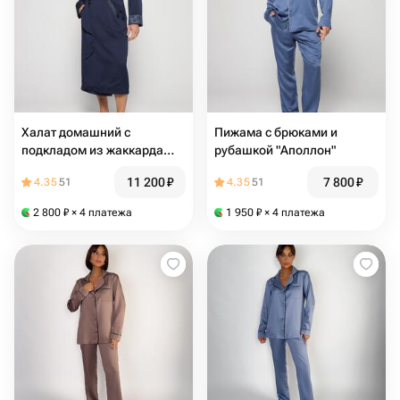
Халат домашний с
Пижама с брюками и
подкладом из жаккарда
рубашкой "Аполлон"
"Синий"
11 200
₽
7 800
₽
4.35
51
4.35
51
2 800
₽
× 4 платежа
1 950
₽
× 4 платежа