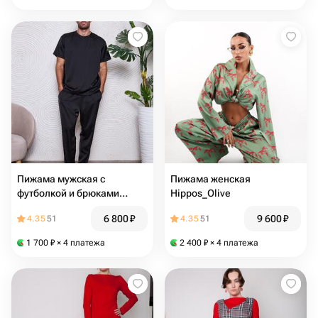
Пижама мужская с
Пижама женская
футболкой и брюками
Hippos_Olive
"Черная"
6 800
₽
9 600
₽
4.35
51
4.35
51
1 700
₽
× 4 платежа
2 400
₽
× 4 платежа