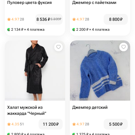
Пуловер цвета фуксия
Джемпер с пайетками
8 536
₽
8 800
₽
4.97
28
8 800
₽
4.97
28
2 134
₽
× 4 платежа
2 200
₽
× 4 платежа
Халат мужской из
Джемпер детский
жаккарда "Черный"
11 200
₽
5 500
₽
4.35
51
4.97
28
2 800
₽
× 4 платежа
1 375
₽
× 4 платежа