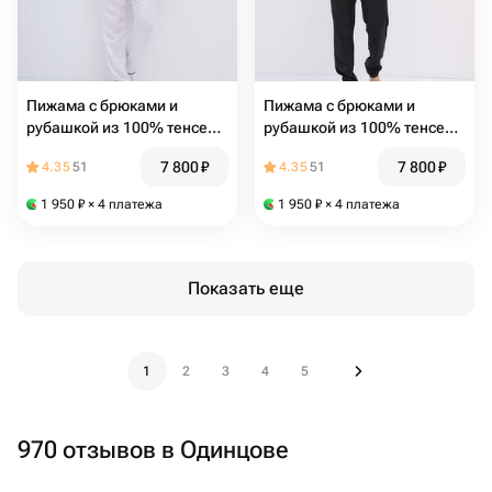
Пижама с брюками и
Пижама с брюками и
рубашкой из 100% тенселя
рубашкой из 100% тенселя
"Белая"
"Черная"
7 800
₽
7 800
₽
4.35
51
4.35
51
1 950
₽
× 4 платежа
1 950
₽
× 4 платежа
Показать еще
1
2
3
4
5
970 отзывов в Одинцове