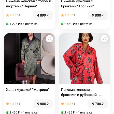
Пижама женская с топом и
Пижама мужская с
шортами "Черная"
брюками "Тропики"
4 899
₽
9 800
₽
4.35
51
4.35
51
1 225
₽
× 4 платежа
2 450
₽
× 4 платежа
Халат мужской "Матрица"
Пижама женская c
брюками и рубашкой с
принтом "Змеи"
9 800
₽
9 700
₽
4.35
51
4.35
51
2 450
₽
× 4 платежа
2 425
₽
× 4 платежа