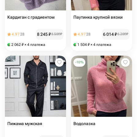
Кардиган с градиентом
Паутинка крупной вязки
8 245
₽
6 014
₽
4.97
28
8 500
₽
4.97
28
6 200
₽
2 062
₽
× 4 платежа
1 504
₽
× 4 платежа
-
10
%
Пижама мужская
Водолазка