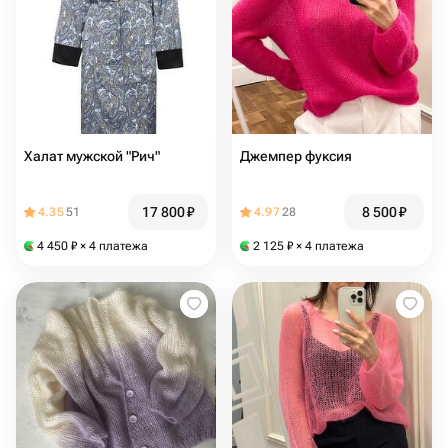
Халат мужской "Рич"
Джемпер фуксия
17 800
₽
8 500
₽
4.35
51
4.97
28
4 450
₽
× 4 платежа
2 125
₽
× 4 платежа