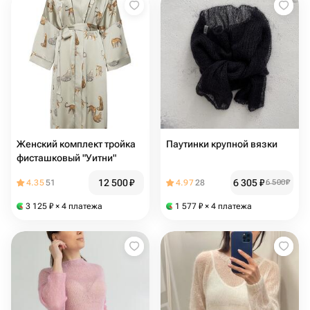
Женский комплект тройка
Паутинки крупной вязки
фисташковый "Уитни"
12 500
₽
6 305
₽
4.35
51
4.97
28
6 500
₽
3 125
₽
× 4 платежа
1 577
₽
× 4 платежа