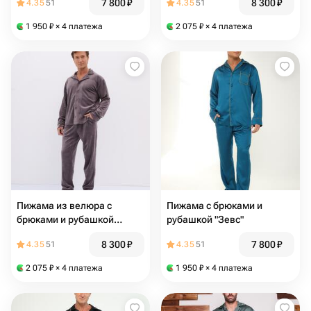
7 800
₽
8 300
₽
4.35
51
4.35
51
1 950
₽
× 4 платежа
2 075
₽
× 4 платежа
Пижама из велюра с
Пижама с брюками и
брюками и рубашкой
рубашкой "Зевс"
"Серый"
8 300
₽
7 800
₽
4.35
51
4.35
51
2 075
₽
× 4 платежа
1 950
₽
× 4 платежа