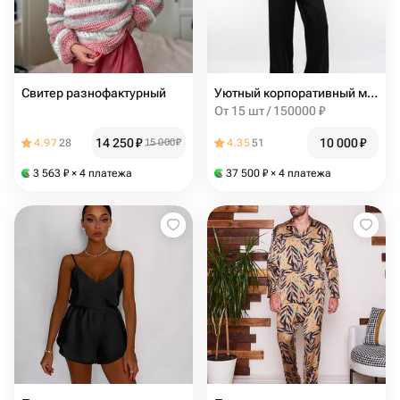
Свитер разнофактурный
Уютный корпоративный мерч: премиальные пижамы с вашим логотипом
От 15 шт / 150000 ₽
14 250
₽
10 000
₽
4.97
28
15 000
₽
4.35
51
3 563
₽
× 4 платежа
37 500
₽
× 4 платежа