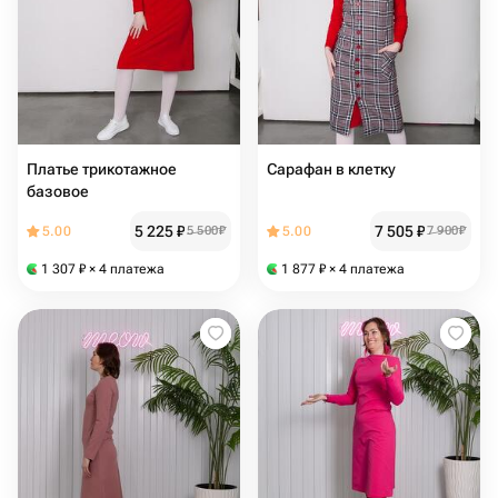
Платье трикотажное
Сарафан в клетку
базовое
5 225
₽
7 505
₽
5.00
5 500
₽
5.00
7 900
₽
1 307
₽
× 4 платежа
1 877
₽
× 4 платежа