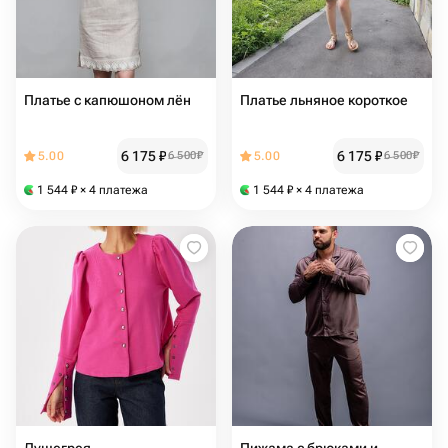
Платье с капюшоном лён
Платье льняное короткое
6 175
₽
6 175
₽
5.00
6 500
₽
5.00
6 500
₽
1 544
₽
× 4 платежа
1 544
₽
× 4 платежа