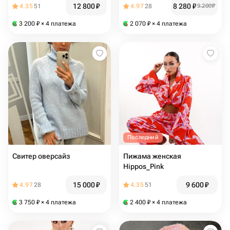
12 800
₽
8 280
₽
4.35
51
4.97
28
9 200
₽
3 200
₽
× 4 платежа
2 070
₽
× 4 платежа
Последний
Свитер оверсайз
Пижама женская
Hippos_Pink
15 000
₽
9 600
₽
4.97
28
4.35
51
3 750
₽
× 4 платежа
2 400
₽
× 4 платежа