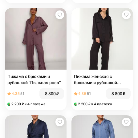
Пижама с брюками и
Пижама женская с
рубашкой "Пыльная роза"
брюками и рубашкой
"Черная"
8 800
₽
8 800
₽
4.35
51
4.35
51
2 200
₽
× 4 платежа
2 200
₽
× 4 платежа