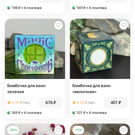
198
₽
× 4 платежа
169
₽
× 4 платежа
Бомбочка для ванн
Бомбочка для ванн
зеленая
«молочная»
676
₽
401
₽
4.96
3 тыс.
4.96
3 тыс.
169
₽
× 4 платежа
101
₽
× 4 платежа
-
50
%
-
10
%