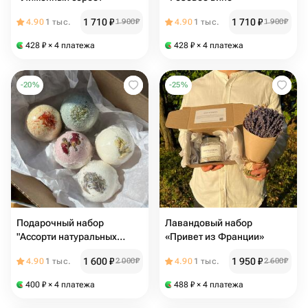
1 710
₽
1 710
₽
4.90
1 тыс.
1 900
₽
4.90
1 тыс.
1 900
₽
428
₽
× 4 платежа
428
₽
× 4 платежа
-
20
%
-
25
%
Подарочный набор
Лавандовый набор
"Ассорти натуральных
«Привет из Франции»
бомбочек для ванны"
1 600
₽
1 950
₽
4.90
1 тыс.
2 000
₽
4.90
1 тыс.
2 600
₽
400
₽
× 4 платежа
488
₽
× 4 платежа