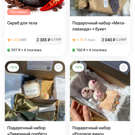
Последний
Скраб для тела
Подарочный набор «Мята-
лаванда» + букет
2 385
₽
3 040
₽
4.68
449
4 770
₽
4.90
1 тыс.
3 200
₽
597
₽
× 4 платежа
760
₽
× 4 платежа
-
10
%
-
10
%
Подарочный набор
Подарочный набор
«Лимонный сорбет»
«Розовое вино»