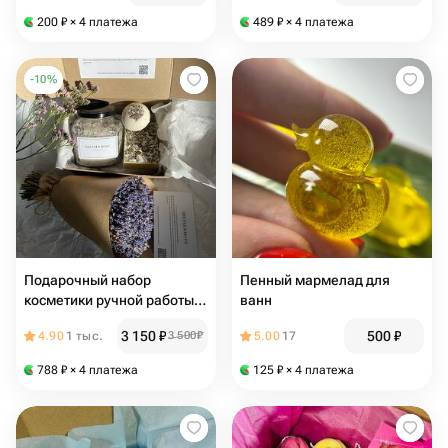
200
₽
× 4 платежа
489
₽
× 4 платежа
-
10
%
Подарочный набор
Пенный мармелад для
косметики ручной работы +
ванн
букет сухоцвета лаванды
3 150
₽
500
₽
4.90
1 тыс.
3 500
₽
5.00
17
788
₽
× 4 платежа
125
₽
× 4 платежа