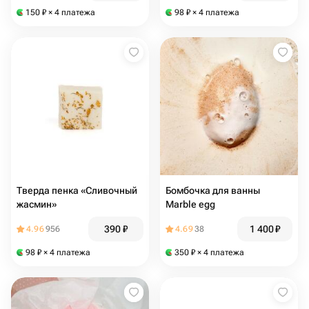
150
₽
× 4 платежа
98
₽
× 4 платежа
Тверда пенка «Сливочный
Бомбочка для ванны
жасмин»
Marble egg
390
₽
1 400
₽
4.96
956
4.69
38
98
₽
× 4 платежа
350
₽
× 4 платежа