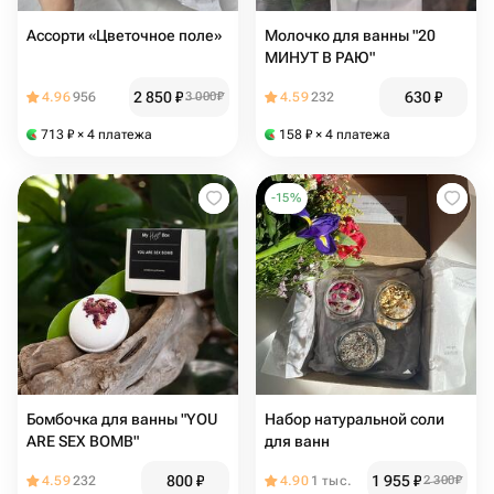
Ассорти «Цветочное поле»
Молочко для ванны "20
МИНУТ В РАЮ"
2 850
₽
630
₽
4.96
956
3 000
₽
4.59
232
713
₽
× 4 платежа
158
₽
× 4 платежа
-
15
%
Бомбочка для ванны "YOU
Набор натуральной соли
ARE SEX BOMB"
для ванн
800
₽
1 955
₽
4.59
232
4.90
1 тыс.
2 300
₽