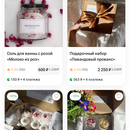
Соль для ванны с розой
Подарочный набор
«Молоко из роз»
«Лавандовый прованс»
600
₽
2 250
₽
4.96
956
1 200
₽
4.96
956
2 500
₽
150
₽
× 4 платежа
563
₽
× 4 платежа
-
10
%
-
15
%