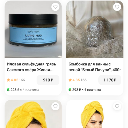
Иловая сульфидная грязь
Бомбочка для ванны с
Сакского озёра Живая
пеной "Белый Пачули", 400г
Грязь, 350г
910
₽
1 170
₽
4.85
166
4.85
166
228
₽
× 4 платежа
293
₽
× 4 платежа