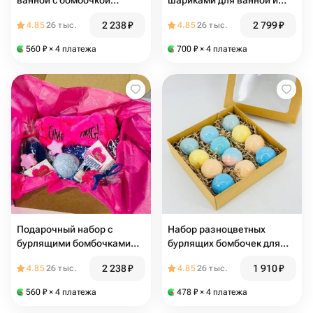
ванной с бомбочкой
шариками для ванной и
авокадо в подарочном
мылом мишкой
2 238
₽
2 799
₽
4.85
26 тыс.
4.85
26 тыс.
наборе бьюти бокс
560
₽
× 4 платежа
700
₽
× 4 платежа
Подарочный набор с
Набор разноцветных
бурлящими бомбочками
бурлящих бомбочек для
для ванной бьюти бокс
ванны
2 238
₽
1 910
₽
4.85
26 тыс.
4.85
26 тыс.
560
₽
× 4 платежа
478
₽
× 4 платежа