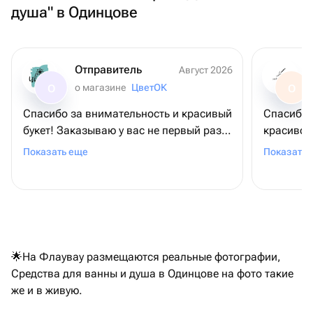
душа" в Одинцове
Отправитель
Август 2026
о магазине
ЦветОК
О
О
Спасибо за внимательность и красивый
Спасибо 
букет! Заказываю у вас не первый раз,
красиво! 
каждый раз - супер, очень ценно 🩶
в такую 
Показать еще
Показать 
🌟На Флаувау размещаются реальные фотографии,
Средства для ванны и душа в Одинцове на фото такие
же и в живую.