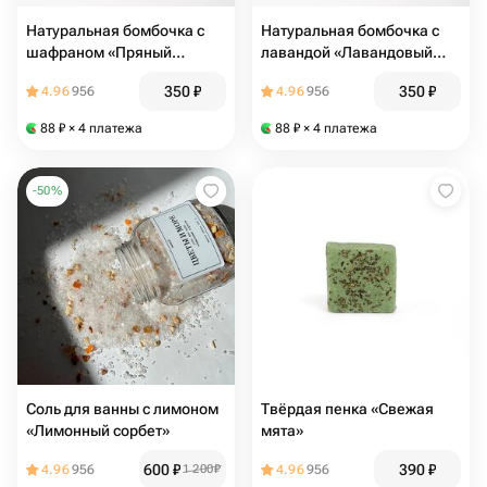
Натуральная бомбочка с
Натуральная бомбочка с
шафраном «Пряный
лавандой «Лавандовый
шафран»
прованс»
350
₽
350
₽
4.96
956
4.96
956
88
₽
× 4 платежа
88
₽
× 4 платежа
-
50
%
Соль для ванны с лимоном
Твёрдая пенка «Свежая
«Лимонный сорбет»
мята»
600
₽
390
₽
4.96
956
1 200
₽
4.96
956