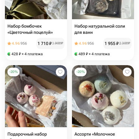
Набор бомбочек
Набор натуральной соли
«Цветочный поцелуй»
для ванн
1 710
₽
1 955
₽
4.96
956
1 900
₽
4.96
956
2 300
₽
428
₽
× 4 платежа
489
₽
× 4 платежа
-
20
%
-
20
%
Подарочный набор
Ассорти «Молочное