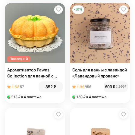
-
50
%
Последний
Ароматизатор Pawns
Соль для ванны с лавандой
Collection для ванной с
«Лавандовый прованс»
морской солью EXCHANGE
852
₽
600
₽
4.58
57
4.96
956
1 200
₽
BOMB запечённая в
карамели тыква 135 гр
213
₽
× 4 платежа
150
₽
× 4 платежа