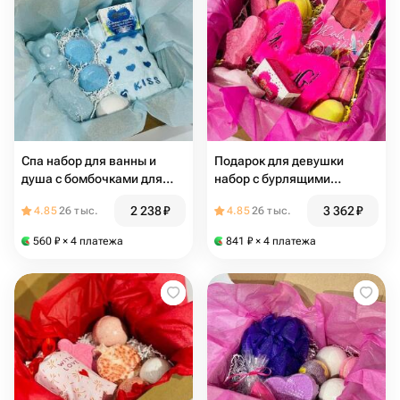
Спа набор для ванны и
Подарок для девушки
душа с бомбочками для
набор с бурлящими
ванной бьюти бокс
бомбочками для ванны
2 238
₽
3 362
₽
4.85
26 тыс.
4.85
26 тыс.
бьюти бокс
560
₽
× 4 платежа
841
₽
× 4 платежа