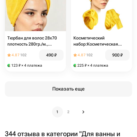
Тюрбан для волос 28х70
Косметический
плотность 280гр./м.,
набор:Косметическая
жёлтый.Изделия из
повязка на липучке
490
₽
900
₽
4.87
102
4.87
102
микрофибры
67х6,тюрбан
70х28,двойной спонж
123
₽
× 4 платежа
225
₽
× 4 платежа
10х10 цвет
желтый,изделие из
микрофибры
Показать еще
1
2
344 отзыва в категории "Для ванны и