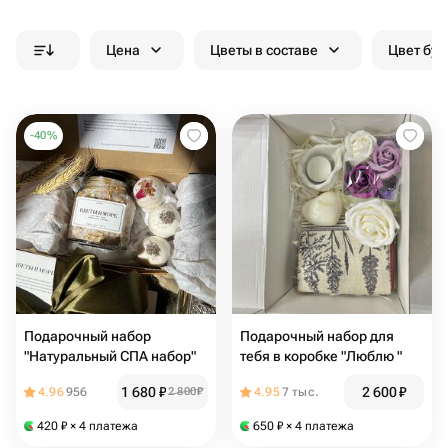
Цена
Цветы в составе
Цвет бук
-
40
%
Подарочный набор
Подарочный набор для
"Натуральный СПА набор"
тебя в коробке "Люблю "
1 680
₽
2 600
₽
4.96
956
2 800
₽
4.95
7 тыс.
420
₽
× 4 платежа
650
₽
× 4 платежа