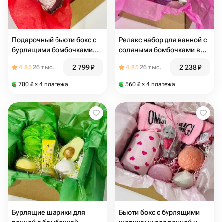
Подарочный бьюти бокс с
Релакс набор для ванной с
бурлящими бомбочками
соляными бомбочками в
для ванны с любовью
подарочном бьюти боксе
2 799
₽
2 238
₽
4.85
26 тыс.
4.85
26 тыс.
700
₽
× 4 платежа
560
₽
× 4 платежа
Бурлящие шарики для
Бьюти бокс с бурлящими