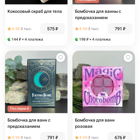
Кокосовый скраб для тела
Бомбочка для ванны с
предсказанием
575
₽
791
₽
4.96
3 тыс.
4.96
3 тыс.
144
₽
× 4 платежа
198
₽
× 4 платежа
Последний
Бомбочка для ванн с
Бомбочка для ванн
предсказанием
розовая
791
₽
676
₽
4.96
3 тыс.
4.96
3 тыс.