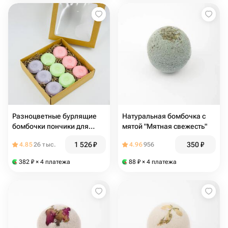
Разноцветные бурлящие
Натуральная бомбочка с
бомбочки пончики для
мятой "Мятная свежесть"
ванной в подарочном
1 526
₽
350
₽
4.85
26 тыс.
4.96
956
наборе
382
₽
× 4 платежа
88
₽
× 4 платежа