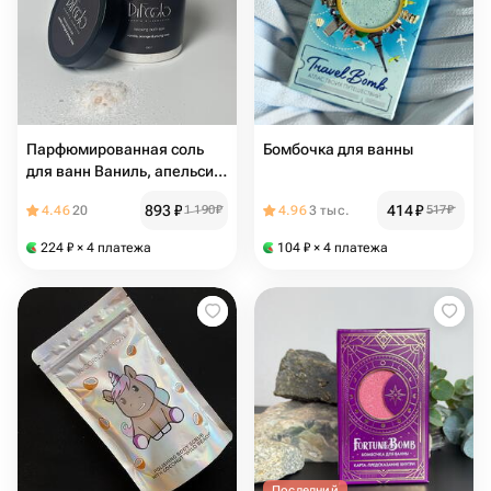
Парфюмированная соль
Бомбочка для ванны
для ванн Ваниль, апельсин
и Роза
893
₽
414
₽
4.46
20
1 190
₽
4.96
3 тыс.
517
₽
224
₽
× 4 платежа
104
₽
× 4 платежа
Последний