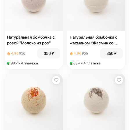
Натуральная бомбочка с
Натуральная бомбочка с
розой "Молоко из роз"
жасмином «Жасмин со
сливками»
350
₽
350
₽
4.96
956
4.96
956
88
₽
× 4 платежа
88
₽
× 4 платежа