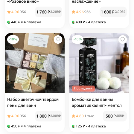
«Розовое вино»
наслаждение»
1 760
₽
1 600
₽
4.96
956
2 200
₽
4.96
956
2 000
₽
440
₽
× 4 платежа
400
₽
× 4 платежа
-
10
%
-
10
%
Последний
Набор цветочной твердой
Бомбочки для ванны
пены для ванн
аромат эвкалипт- ментол
1 800
₽
500
₽
4.96
956
2 000
₽
4.80
1 тыс.
555
₽
450
₽
× 4 платежа
125
₽
× 4 платежа