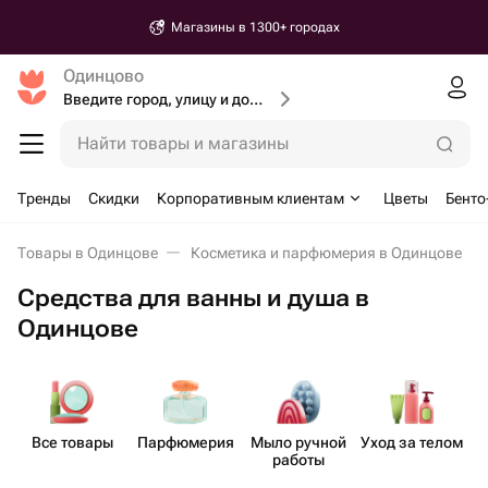
Магазины в 1300+ городах
Одинцово
Введите город, улицу и дом доставки
Найти товары и магазины
Тренды
Скидки
Корпоративным клиентам
Цветы
Бенто
Товары в Одинцове
Косметика и парфюмерия в Одинцове
Средства для ванны и душа в
Одинцове
Все товары
Парф​юмерия
Мыло ручной
Уход за телом
работы