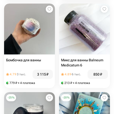
Бомбочка для ванны
Микс для ванны Balneum
Medicatum 6
3 115
₽
850
₽
4.79
3 тыс.
4.89
6 тыс.
779
₽
× 4 платежа
213
₽
× 4 платежа
-
25
%
-
20
%