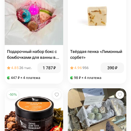
Подарочный набор бокс с
Твёрдая пенка «Лимонный
бомбочками для ванны в
сорбет»
подарок для самой нежной
1 787
₽
390
₽
4.85
26 тыс.
4.96
956
447
₽
× 4 платежа
98
₽
× 4 платежа
-
50
%