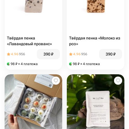
Твёрдая пенка
Твёрдая пенка «Молоко из
«Лавандовый прованс»
роз»
390
₽
390
₽
4.96
956
4.96
956
98
₽
× 4 платежа
98
₽
× 4 платежа