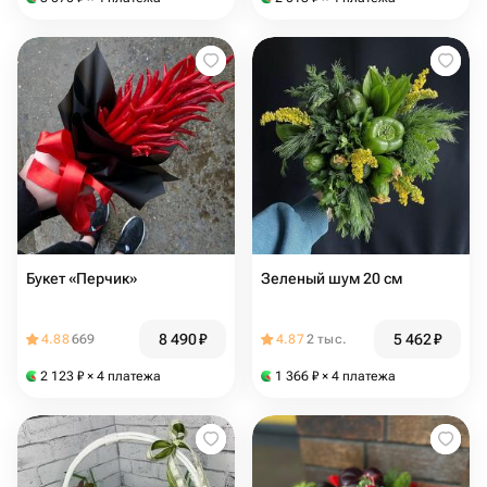
Букет «Перчик»
Зеленый шум 20 см
8 490
₽
5 462
₽
4.88
669
4.87
2 тыс.
2 123
₽
× 4 платежа
1 366
₽
× 4 платежа