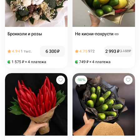
Брокколи и розы
Не кисни-похрусти 🥒
6 300
₽
2 993
₽
4.94
1 тыс.
4.75
972
3 150
₽
1 575
₽
× 4 платежа
749
₽
× 4 платежа
-
50
%