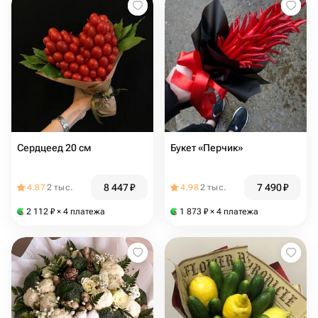
Сердцеед 20 см
Букет «Перчик»
8 447
₽
7 490
₽
4.87
2 тыс.
4.98
2 тыс.
2 112
₽
× 4 платежа
1 873
₽
× 4 платежа