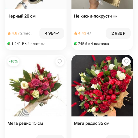
Черный 20 см
Не кисни-похрусти 🥒
4 964
₽
2 980
₽
4.87
2 тыс.
4.43
47
1 241
₽
× 4 платежа
745
₽
× 4 платежа
-
10
%
Мега редис 15 см
Мега редис 35 см