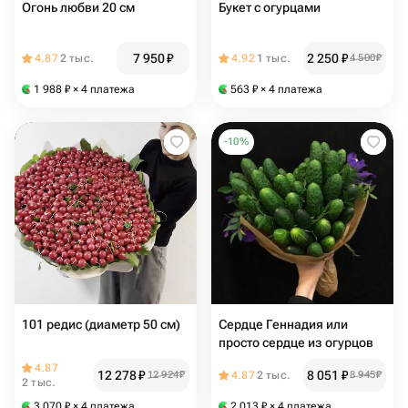
Огонь любви 20 см
Букет с огурцами
7 950
₽
2 250
₽
4.87
2 тыс.
4.92
1 тыс.
4 500
₽
1 988
₽
× 4 платежа
563
₽
× 4 платежа
-
10
%
101 редис (диаметр 50 см)
Сердце Геннадия или
просто сердце из огурцов
4.87
12 278
₽
8 051
₽
12 924
₽
4.87
2 тыс.
8 945
₽
2 тыс.
3 070
₽
× 4 платежа
2 013
₽
× 4 платежа