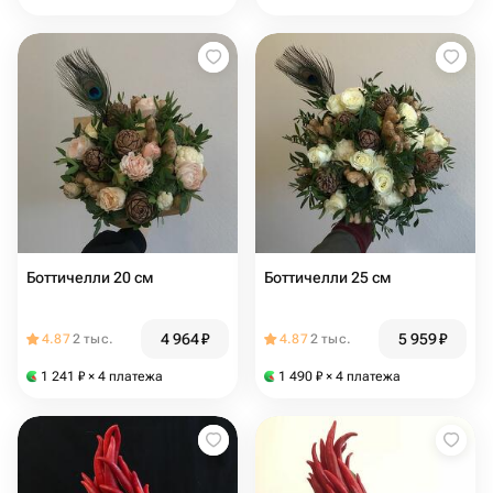
Боттичелли 20 см
Боттичелли 25 см
4 964
₽
5 959
₽
4.87
2 тыс.
4.87
2 тыс.
1 241
₽
× 4 платежа
1 490
₽
× 4 платежа