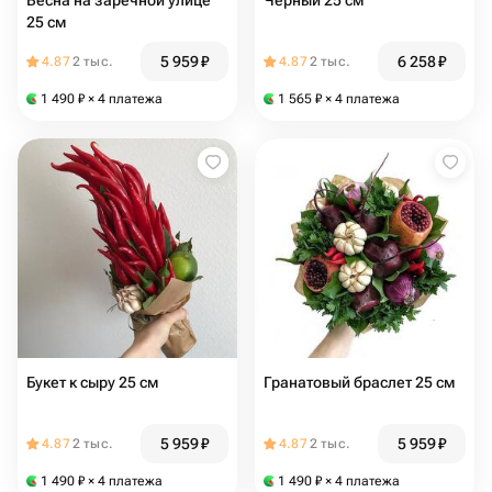
Весна на заречной улице
Черный 25 см
25 см
5 959
₽
6 258
₽
4.87
2 тыс.
4.87
2 тыс.
1 490
₽
× 4 платежа
1 565
₽
× 4 платежа
Букет к сыру 25 см
Гранатовый браслет 25 см
5 959
₽
5 959
₽
4.87
2 тыс.
4.87
2 тыс.
1 490
₽
× 4 платежа
1 490
₽
× 4 платежа