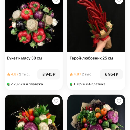
Букет к мясу 30 см
Герой-любовник 25 см
8 945
₽
6 954
₽
4.87
2 тыс.
4.87
2 тыс.
2 237
₽
× 4 платежа
1 739
₽
× 4 платежа