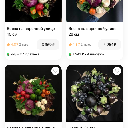
Весна на заречной улице
Весна на заречной улице
15 см
20 см
3 969
₽
4 964
₽
4.87
2 тыс.
4.87
2 тыс.
993
₽
× 4 платежа
1 241
₽
× 4 платежа