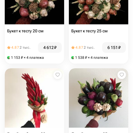
Букет к тесту 20 см
Букет к тесту 25 см
4 612
₽
6 151
₽
4.87
2 тыс.
4.87
2 тыс.
1 153
₽
× 4 платежа
1 538
₽
× 4 платежа