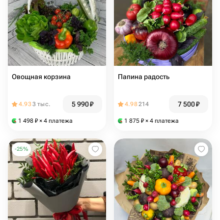
Овощная корзина
Папина радость
5 990
₽
7 500
₽
4.93
3 тыс.
4.98
214
1 498
₽
× 4 платежа
1 875
₽
× 4 платежа
-
25
%