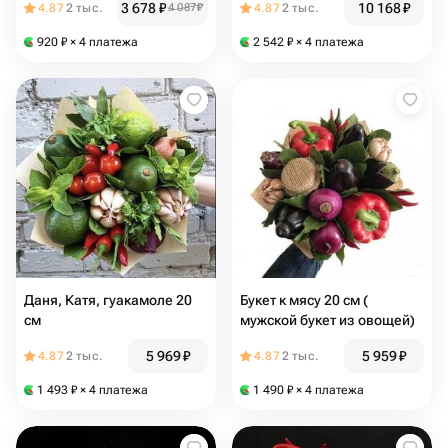
3 678
₽
10 168
₽
4.87
2 тыс.
4 087
₽
4.87
2 тыс.
920
₽
× 4 платежа
2 542
₽
× 4 платежа
Даня, Катя, гуакамоле 20
Букет к мясу 20 см (
см
мужской букет из овощей)
5 969
₽
5 959
₽
4.87
2 тыс.
4.87
2 тыс.
1 493
₽
× 4 платежа
1 490
₽
× 4 платежа