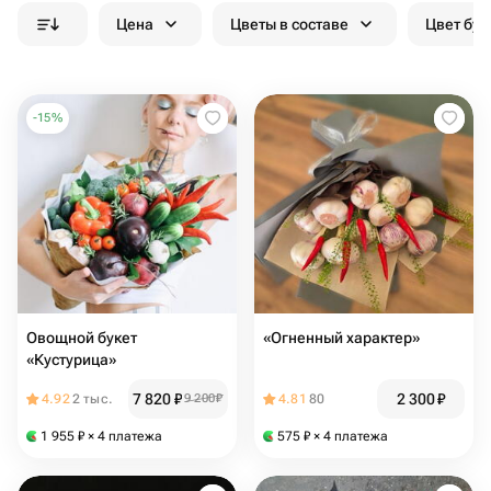
Цена
Цветы в составе
Цвет бук
-
15
%
Овощной букет
«Огненный характер»
«Кустурица»
7 820
₽
2 300
₽
4.92
2 тыс.
9 200
₽
4.81
80
1 955
₽
× 4 платежа
575
₽
× 4 платежа