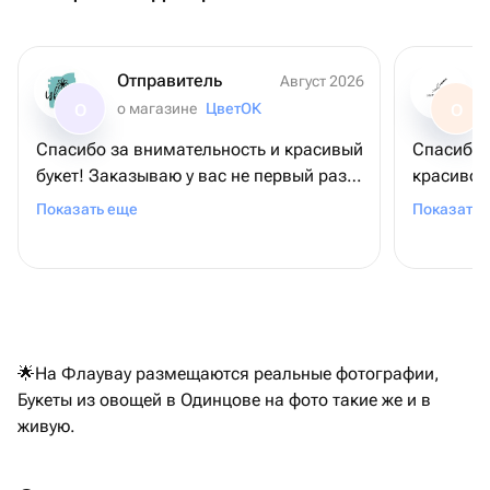
Отправитель
Август 2026
о магазине
ЦветОК
О
О
Спасибо за внимательность и красивый
Спасибо 
букет! Заказываю у вас не первый раз,
красиво! 
каждый раз - супер, очень ценно 🩶
в такую 
Показать еще
Показать 
🌟На Флаувау размещаются реальные фотографии,
Букеты из овощей в Одинцове на фото такие же и в
живую.