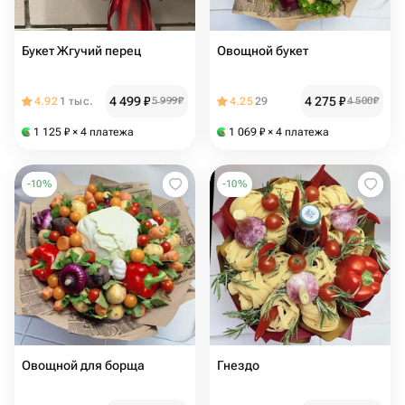
Букет Жгучий перец
Овощной букет
4 499
₽
4 275
₽
4.92
1 тыс.
5 999
₽
4.25
29
4 500
₽
1 125
₽
× 4 платежа
1 069
₽
× 4 платежа
-
10
%
-
10
%
Овощной для борща
Гнездо