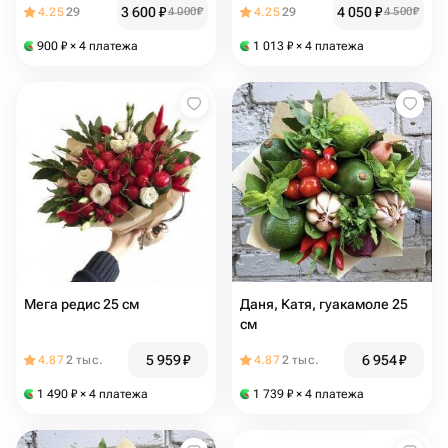
3 600
₽
4 050
₽
4.25
29
4 000
₽
4.25
29
4 500
₽
900
₽
× 4 платежа
1 013
₽
× 4 платежа
Мега редис 25 см
Даня, Катя, гуакамоле 25
см
5 959
₽
6 954
₽
4.87
2 тыс.
4.87
2 тыс.
1 490
₽
× 4 платежа
1 739
₽
× 4 платежа