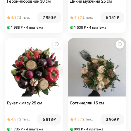
Герой-любовник 30 см
Дикий мужчина 25 см
7 950
₽
6 151
₽
4.87
2 тыс.
4.87
2 тыс.
1 988
₽
× 4 платежа
1 538
₽
× 4 платежа
Букет к мясу 25 см
Боттичелли 15 см
6 818
₽
3 969
₽
4.87
2 тыс.
4.87
2 тыс.
1 705
₽
× 4 платежа
993
₽
× 4 платежа