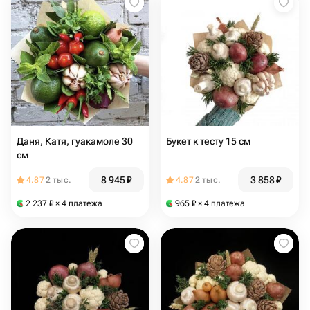
Даня, Катя, гуакамоле 30
Букет к тесту 15 см
см
8 945
₽
3 858
₽
4.87
2 тыс.
4.87
2 тыс.
2 237
₽
× 4 платежа
965
₽
× 4 платежа