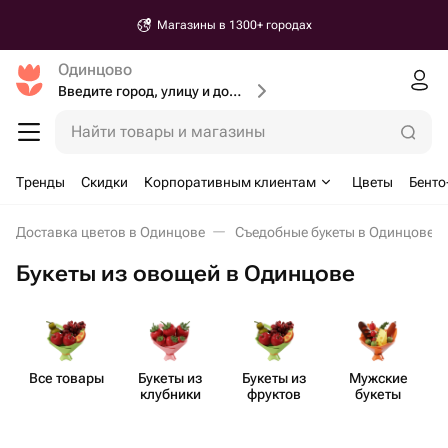
Магазины в 1300+ городах
Одинцово
Введите город, улицу и дом доставки
Найти товары и магазины
Тренды
Скидки
Корпоративным клиентам
Цветы
Бенто
Доставка цветов в Одинцове
Съедобные букеты в Одинцове
Букеты из овощей в Одинцове
Все товары
Букеты из
Букеты из
Мужские
клубники
фруктов
букеты