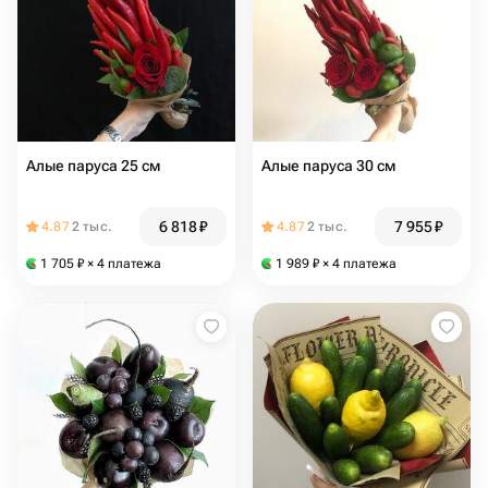
Алые паруса 25 см
Алые паруса 30 см
6 818
₽
7 955
₽
4.87
2 тыс.
4.87
2 тыс.
1 705
₽
× 4 платежа
1 989
₽
× 4 платежа