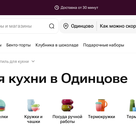
Доставка от 30 минут
ры и магазины
Одинцово
Как можно ско
ы
Бенто-торты
Клубника в шоколаде
Подарочные наборы
тиль для кухни
я кухни в Одинцове
елки
Кружки и
Посуда ручной
Термо​кружки
Тер
чашки
работы