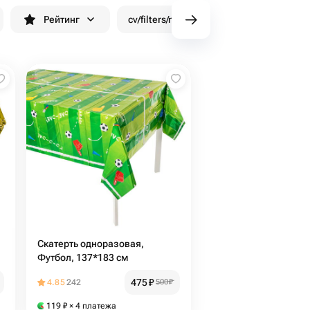
Рейтинг
cv/filters/name_fast_delivery
Скид
Скатерть одноразовая,
Футбол, 137*183 см
475
₽
4.85
242
500
₽
119
₽
× 4 платежа