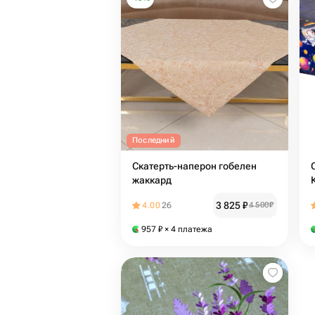
Последний
Скатерть-наперон гобелен
жаккард
3 825
₽
4.00
26
4 500
₽
957
₽
× 4 платежа