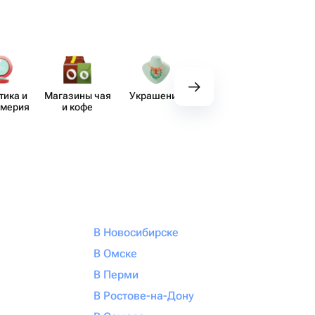
тика и
Магазины чая
Украшения
Вкусные
Де
юмерия
и кофе
наборы
В Новосибирске
В Омске
В Перми
В Ростове-на-Дону