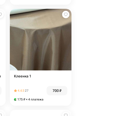
и
Клеенка 1
700
₽
4.63
27
175
₽
× 4 платежа