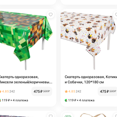
Скатерть одноразовая,
Скатерть одноразовая, Котик
Пиксели зеленый/коричневый,
и Собачки, 120*180 см
137*183 см
475
₽
475
₽
4.85
242
500
₽
4.85
242
500
₽
119
₽
× 4 платежа
119
₽
× 4 платежа
-
50
%