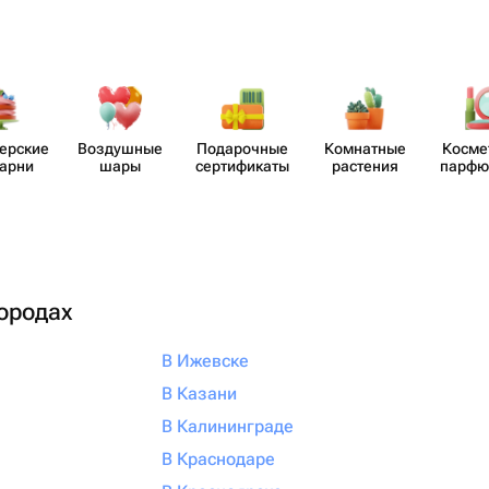
​ерские
Воздушные
Пода​рочные
Комнатные
Косме
карни
шары
серти​фикаты
растения
парф​
городах
В Ижевске
В Казани
В Калининграде
В Краснодаре