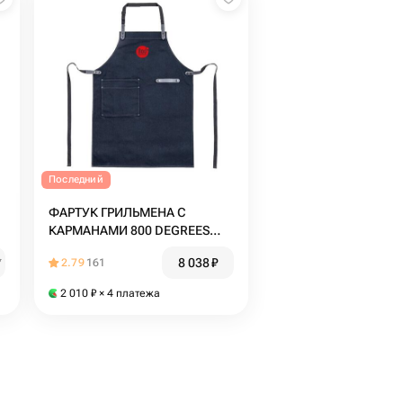
Последний
ФАРТУК ГРИЛЬМЕНА С
КАРМАНАМИ 800 DEGREES
ORIGINAL APRON
8 038
₽
₽
2.79
161
2 010
₽
× 4 платежа