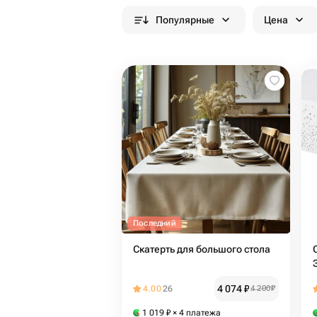
Популярные
Цена
Последний
Скатерть для большого стола
4 074
₽
4.00
26
4 200
₽
1 019
₽
× 4 платежа