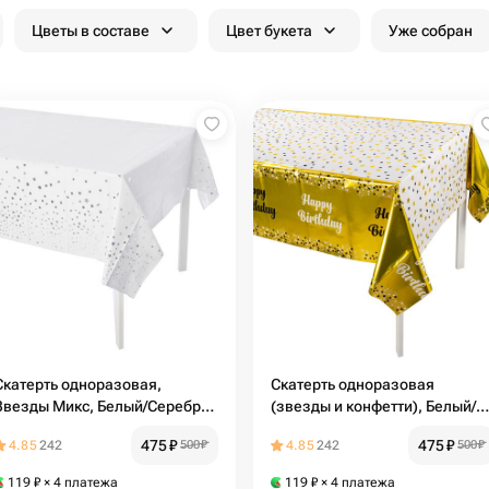
Цветы в составе
Цвет букета
Уже собран
Скатерть одноразовая,
Скатерть одноразовая
Звезды Микс, Белый/Серебро,
(звезды и конфетти), Белый/
137*183 см
Золото, 137*183 см
475
₽
475
₽
4.85
242
500
₽
4.85
242
500
₽
119
₽
× 4 платежа
119
₽
× 4 платежа