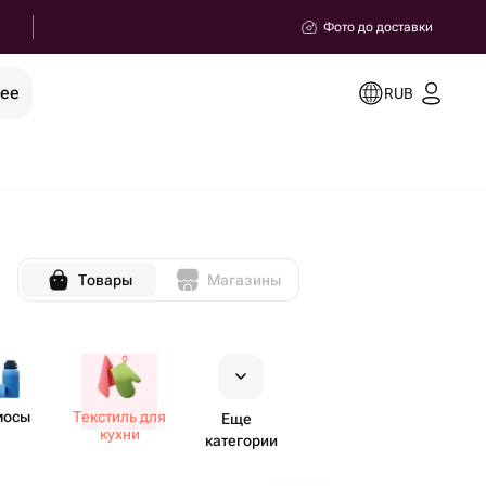
Фото до доставки
рее
RUB
Товары
Магазины
мосы
Текстиль для
Еще
кухни
категории