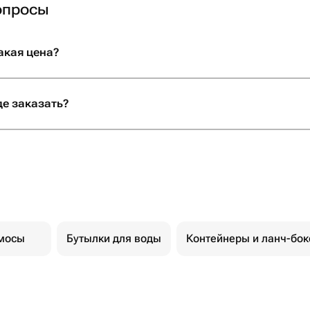
опросы
акая цена?
де заказать?
мосы
Бутылки для воды
Контейнеры и ланч-бо