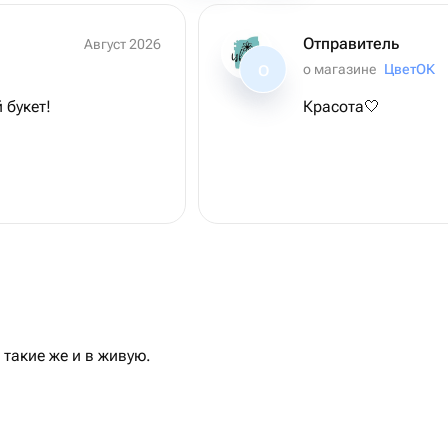
Отправитель
Август 2026
о магазине
ЦветОК
О
 букет!
Красота🤍
такие же и в живую.