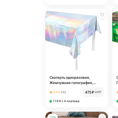
Скатерть одноразовая,
Жемчужная голография,
137*274 см
475
₽
4.85
242
500
₽
119
₽
× 4 платежа
-
15
%