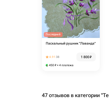
Последний
Пасхальный рушник "Лаванда"
1 800
₽
4.91
38
450
₽
× 4 платежа
47 отзывов в категории "Те