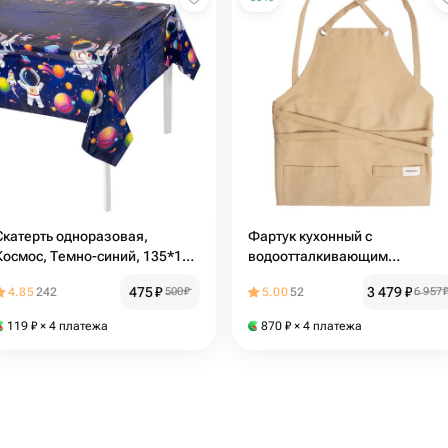
Скатерть одноразовая,
Фартук кухонный с
Космос, Темно-синий, 135*183
водоотталкивающим
см
эффектом, Кантата
475
₽
3 479
₽
4.85
242
500
₽
5.00
52
6 957
119
₽
× 4 платежа
870
₽
× 4 платежа