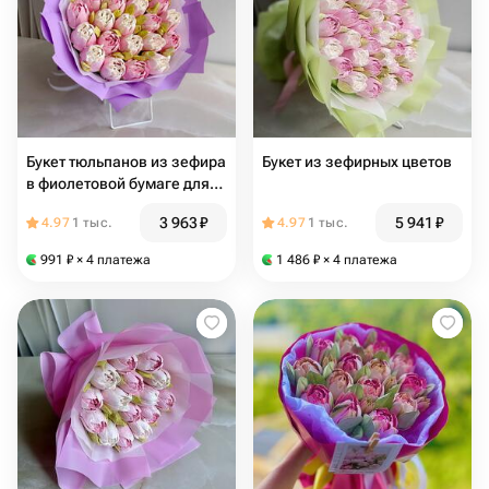
Букет тюльпанов из зефира
Букет из зефирных цветов
в фиолетовой бумаге для
мамы
3 963
₽
5 941
₽
4.97
1 тыс.
4.97
1 тыс.
991
₽
× 4 платежа
1 486
₽
× 4 платежа