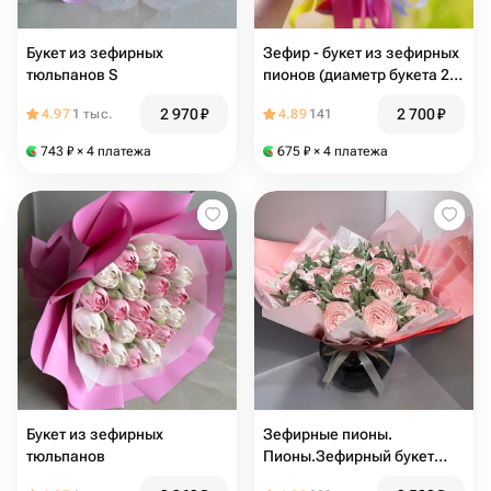
Букет из зефирных
Зефир - букет из зефирных
тюльпанов S
пионов (диаметр букета 25
см) маме в подарок, ко дню
2 970
₽
2 700
₽
4.97
1 тыс.
4.89
141
рождения
743
₽
× 4 платежа
675
₽
× 4 платежа
Букет из зефирных
Зефирные пионы.
тюльпанов
Пионы.Зефирный букет
.Нежный букет из