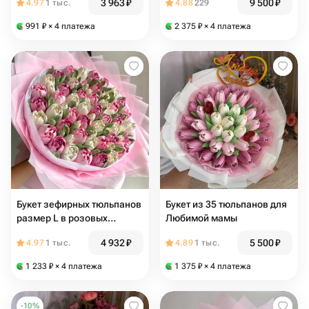
3 963
₽
9 500
₽
4.97
1 тыс.
4.88
229
зефирных цветов
991
₽
× 4 платежа
2 375
₽
× 4 платежа
Букет зефирных тюльпанов
Букет из 35 тюльпанов для
размер L в розовых
Любимой мамы
оттенках зефир в подарок
4 932
₽
5 500
₽
4.97
1 тыс.
4.89
1 тыс.
1 233
₽
× 4 платежа
1 375
₽
× 4 платежа
-
10
%