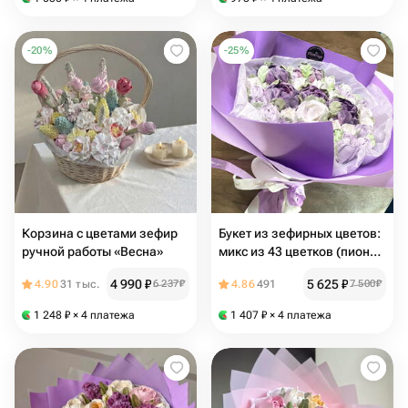
Учителю, Выпускной
-
20
%
-
25
%
Корзина с цветами зефир
Букет из зефирных цветов:
ручной работы «Весна»
микс из 43 цветков (пионы,
розы, тюльпаны)
4 990
₽
5 625
₽
4.90
31 тыс.
6 237
₽
4.86
491
7 500
₽
1 248
₽
× 4 платежа
1 407
₽
× 4 платежа