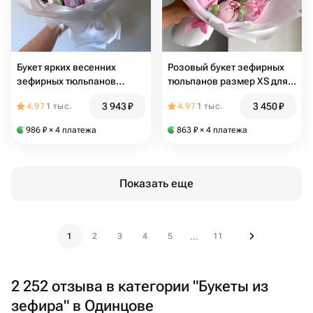
Букет ярких весенних
Розовый букет зефирных
зефирных тюльпанов
тюльпанов размер XS для
размер S для девушки,
любимой дочки, мамы,
3 943
₽
3 450
₽
4.97
1 тыс.
4.97
1 тыс.
мамы, подруги, коллеги
сестры, девушки
986
₽
× 4 платежа
863
₽
× 4 платежа
Показать еще
1
2
3
4
5
11
...
2 252 отзыва в категории "Букеты из
зефира" в Одинцове