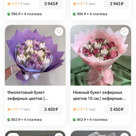
3 943
₽
3 943
₽
4.97
1 тыс.
4.97
1 тыс.
букете для любимой
986
₽
× 4 платежа
986
₽
× 4 платежа
Фиолетовый букет
Нежный букет зефирных
зефирных цветов |
цветов 15 см | зефирные
зефирный букет 15 см для
тюльпаны ручной работы
3 450
₽
3 450
₽
4.97
1 тыс.
4.97
1 тыс.
мамы, девушки, сестры
863
₽
× 4 платежа
863
₽
× 4 платежа