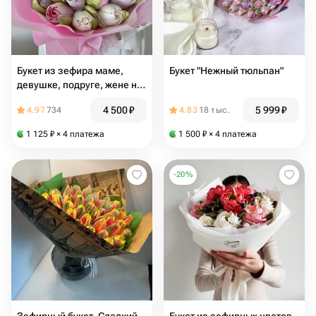
Букет из зефира маме,
Букет "Нежный тюльпан"
девушке, подруге, жене на
день рождения
4 500
₽
5 999
₽
4.97
734
4.83
18 тыс.
1 125
₽
× 4 платежа
1 500
₽
× 4 платежа
-
20
%