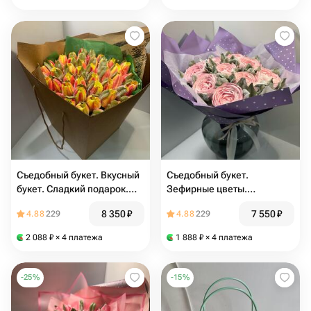
Съедобный букет. Вкусный
Съедобный букет.
букет. Сладкий подарок.
Зефирные цветы.
Зефирные цветы. Букет из
Пионы.Зефирный
8 350
₽
7 550
₽
4.88
229
4.88
229
зефирных цветов
букет.Цветы из
зефира.Сладкий
2 088
₽
× 4 платежа
1 888
₽
× 4 платежа
подарок.Комплимент.
Вкусный подарок
-
25
%
-
15
%