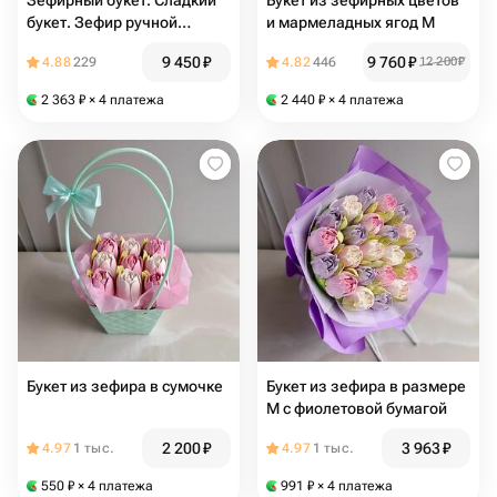
Зефирный букет. Сладкий
Букет из зефирных цветов
букет. Зефир ручной
и мармеладных ягод М
работы
9 450
₽
9 760
₽
4.88
229
4.82
446
12 200
₽
2 363
₽
× 4 платежа
2 440
₽
× 4 платежа
Букет из зефира в сумочке
Букет из зефира в размере
М с фиолетовой бумагой
2 200
₽
3 963
₽
4.97
1 тыс.
4.97
1 тыс.
550
₽
× 4 платежа
991
₽
× 4 платежа