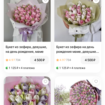
Букет из зефира, девушке,
Букет из зефира на день
на день рождения, маме
рождения маме, девушке,
любимой, коллеге
4 500
₽
4 500
₽
4.97
734
4.97
734
1 125
₽
× 4 платежа
1 125
₽
× 4 платежа