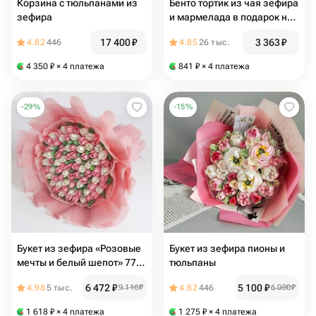
Корзина с тюльпанами из
Бенто тортик из чая зефира
зефира
и мармелада в подарок на
день рождения
17 400
₽
3 363
₽
4.82
446
4.85
26 тыс.
4 350
₽
× 4 платежа
841
₽
× 4 платежа
-
29
%
-
15
%
Букет из зефира «Розовые
Букет из зефира пионы и
мечты и белый шепот» 77-
тюльпаны
83 шт
6 472
₽
5 100
₽
4.98
5 тыс.
9 116
₽
4.82
446
6 000
₽
1 618
₽
× 4 платежа
1 275
₽
× 4 платежа