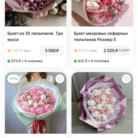
Букет из 35 тюльпанов. Три
Букет махровых зефирных
вкуса
тюльпанов Размер S
3 500
₽
2 525
₽
4.89
1 тыс.
4.94
1 тыс.
2 550
₽
875
₽
× 4 платежа
632
₽
× 4 платежа
-
51
%