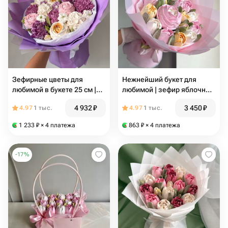
Зефирные цветы для
Нежнейший букет для
любимой в букете 25 см |
любимой | зефир яблочный
зефир ручной работы
ручной работы в букете XS
4 932
₽
3 450
₽
4.97
1 тыс.
4.97
1 тыс.
1 233
₽
× 4 платежа
863
₽
× 4 платежа
-
17
%