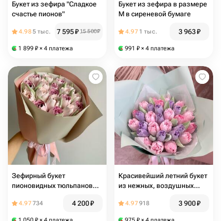
Букет из зефира "Сладкое
Букет из зефира в размере
счастье пионов"
М в сиреневой бумаге
7 595
₽
3 963
₽
4.98
5 тыс.
15 500
₽
4.97
1 тыс.
1 899
₽
× 4 платежа
991
₽
× 4 платежа
Зефирный букет
Красивейший летний букет
пионовидных тюльпанов
из нежных, воздушных
для любимой, размер М, в
ЗЕФИРНЫХ ТЮЛЬПАНОВ!
4 200
₽
3 900
₽
4.97
734
4.97
918
подарок маме, на день
Диаметр 25 см. День
рождения
рождения, Свадьбу,
1 050
₽
× 4 платежа
975
₽
× 4 платежа