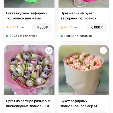
Букет вкусных зефирных
Премиальный букет
тюльпанов для мамы
зефирных тюльпанов
4 300
₽
6 000
₽
4.97
1 тыс.
4.97
1 тыс.
1 075
₽
× 4 платежа
1 500
₽
× 4 платежа
Букет из зефира размер М
Букет зефирных
пионовидные тюльпаны на
тюльпанов, размер М
День матери, на день