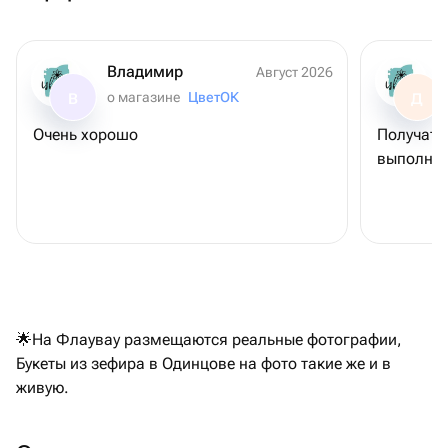
Владимир
Август 2026
о магазине
ЦветОК
В
Д
Очень хорошо
Получате
выполнен
🌟На Флаувау размещаются реальные фотографии,
Букеты из зефира в Одинцове на фото такие же и в
живую.