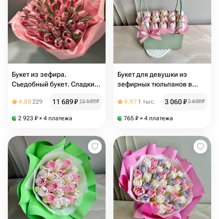
Букет из зефира.
Букет для девушки из
Съедобный букет. Сладкий
зефирных тюльпанов в
букет. Вкусный подарок
зеленой сумочке на 8
11 689
₽
3 060
₽
4.88
229
15 585
₽
4.97
1 тыс.
3 600
₽
марта
2 923
₽
× 4 платежа
765
₽
× 4 платежа