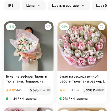
Цена
Цветы в составе
Цвет бук
-
15
%
-
20
%
Букет из зефира Пионы и
Букет из зефира ручной
Тюльпаны. Подарок на
работы Тюльпаны размер L
День Рождения
5 695
₽
3 990
₽
4.82
446
6 700
₽
4.90
31 тыс.
4 987
₽
1 424
₽
× 4 платежа
998
₽
× 4 платежа