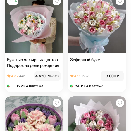
-
15
%
Букет из зефирных цветов.
Зефирный букет
Подарок на день рождения
4 420
₽
3 000
₽
4.82
446
5 200
₽
4.91
582
1 105
₽
× 4 платежа
750
₽
× 4 платежа