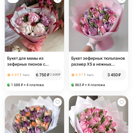
Букет для мамы из
Букет зефирных тюльпанов
зефирных пионов с
размер XS в нежных
мармеладными
розовых оттенках для
6 750
₽
3 450
₽
4.89
1 тыс.
7 500
₽
4.97
1 тыс.
сердечками
любимой мамы, подруги,
девушки, сестры
1 688
₽
× 4 платежа
863
₽
× 4 платежа