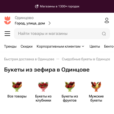
Магазины в 1300+ городах
Одинцово
Город, улица, дом
Найти товары и магазины
Тренды
Скидки
Корпоративным клиентам
Цветы
Бенто
Быстрая доставка в Одинцове
Съедобные букеты в Одинцове
Букеты из зефира в Одинцове
Все товары
Букеты из
Букеты из
Мужские
клубники
фруктов
букеты