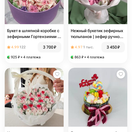
Букет в шляпной коробке с
Нежный букетик зефирных
зефирными Гортензиями и
тюльпанов | зефир ручной
Тюльпанами (два слоя
работе в букете
3 700
₽
3 450
₽
4.99
122
4.97
1 тыс.
зефира)!На День
рождения, Свадьбу,
925
₽
× 4 платежа
863
₽
× 4 платежа
Учителю