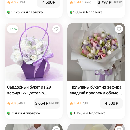
4 500
₽
3 797
₽
4.97
734
4.94
1 тыс.
3 835
₽
рождения, юбилей
1 125
₽
× 4 платежа
950
₽
× 4 платежа
-
13
%
Съедобный букет из 29
Тюльпаны букет из зефира,
зефирных цветов в
сладкий подарок любимой
стильной сумочке
маме, жене, девушке️
3 654
₽
4 500
₽
4.86
491
4 200
₽
4.97
734
914
₽
× 4 платежа
1 125
₽
× 4 платежа