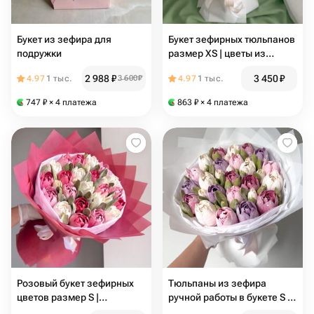
Букет из зефира для
Букет зефирных тюльпанов
подружки
размер XS | цветы из
зефира для любимой в
2 988
₽
3 450
₽
4.97
1 тыс.
3 600
₽
4.97
1 тыс.
подарок
747
₽
× 4 платежа
863
₽
× 4 платежа
Розовый букет зефирных
Тюльпаны из зефира
цветов размер S |
ручной работы в букете S |
зефирные тюльпаны в
зефир в подарок любимой