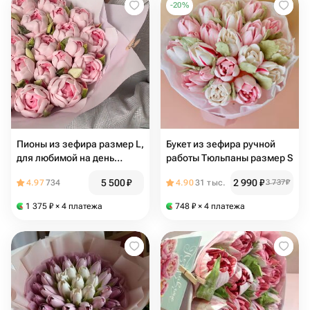
-
20
%
Пионы из зефира размер L,
Букет из зефира ручной
для любимой на день
работы Тюльпаны размер S
рождения, юбилей из
5 500
₽
2 990
₽
4.97
734
4.90
31 тыс.
3 737
₽
1 375
₽
× 4 платежа
748
₽
× 4 платежа